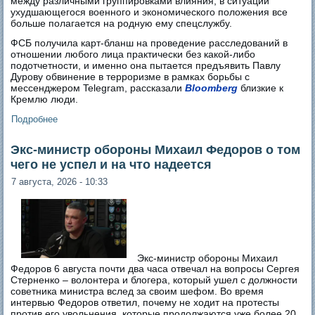
между различными группировками влияния, в ситуации
ухудшающегося военного и экономического положения все
больше полагается на родную ему спецслужбу.
ФСБ получила карт-бланш на проведение расследований в
отношении любого лица практически без какой-либо
подотчетности, и именно она пытается предъявить Павлу
Дурову обвинение в терроризме в рамках борьбы с
мессенджером Telegram, рассказали
Bloomberg
близкие к
Кремлю люди.
Подробнее
о «Все напуганы, потому что никто не знает, за кем они
придут»
Экс-министр обороны Михаил Федоров о том
чего не успел и на что надеется
7 августа, 2026 - 10:33
Экс-министр обороны Михаил
Федоров 6 августа почти два часа отвечал на вопросы Сергея
Стерненко – волонтера и блогера, который ушел с должности
советника министра вслед за своим шефом. Во время
интервью Федоров ответил, почему не ходит на протесты
против его увольнения, которые продолжаются уже более 20