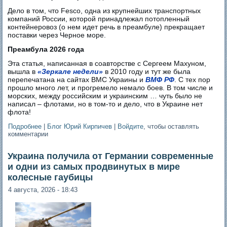
Дело в том, что Fesco, одна из крупнейших транспортных
компаний России, которой принадлежал потопленный
контейнеровоз (о нем идет речь в преамбуле) прекращает
поставки через Черное море.
Преамбула 2026 года
Эта статья, написанная в соавторстве с Сергеем Махуном,
вышла в
«Зеркале недели»
в 2010 году и тут же была
перепечатана на сайтах ВМС Украины и
ВМФ РФ
. С тех пор
прошло много лет, и прогремело немало боев. В том числе и
морских, между российским и украинским … чуть было не
написал – флотами, но в том-то и дело, что в Украине нет
флота!
Подробнее
о Fleet in non-being. И это сделала Украина, у которой нет
|
Блог Юрий Кирпичев
|
Войдите
, чтобы оставлять
комментарии
флота
Украина получила от Германии современные
и одни из самых продвинутых в мире
колесные гаубицы
4 августа, 2026 - 18:43