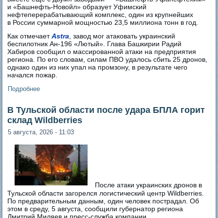
и «Башнефть-Новойл» образует Уфимский
нефтеперерабатывающий комплекс, один из крупнейших
в России суммарной мощностью 23,5 миллиона тонн в год.
Как отмечает
Astra
, завод мог атаковать украинский
беспилотник Ан-196 «Лютый». Глава Башкирии Радий
Хабиров сообщил о массированной атаки на предприятия
региона. По его словам, силам ПВО удалось сбить 25 дронов,
однако один из них упал на промзону, в результате чего
начался пожар.
Подробнее
о В Уфе после атаки БПЛА горит один из крупнейших
нефтехимических комплексов России
В Тульской области после удара БПЛА горит
склад Wildberries
5 августа, 2026 - 11:03
После атаки украинских дронов в
Тульской области загорелся логистический центр Wildberries.
По предварительным данным, один человек пострадал. Об
этом в среду, 5 августа, сообщили губернатор региона
Дмитрий Миляев и пресс-служба компании.