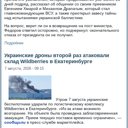
дней подряд, рассказал об общении со своим преемником
Евгением Хмарой и Михаилом Драпатым, который стал
главнокомандующим ВСУ, а также приоткрыл завесу тайны
над испытаниями украинской баллистики.
На вопрос, верит ли он в возвращение на пост министра,
Федоров ответил осторожно, но подчеркнул: окончательного
отказа от президента он не получил.
Подробнее
о Экс-министр обороны Михаил Федоров о том чего не
успел и на что надеется
Украинские дроны второй раз атаковали
склад Wildberries в Екатеринбурге
7 августа, 2026 - 09:15
Утром 7 августа украинские
беспилотники ударили по логистическому комплексу
Wildberries в Екатеринбурге. «Из-за атаки возникло
возгорание. На объекте была проведена заблаговременная
эвакуация. Прием текущих поставок временно ограничен», —
сообщили
в пресс-службе маркетплейса.