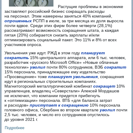
Растущие проблемы в экономике
заставляют российский бизнес сокращать расходы
на персонал. Этим намерены заняться 40% компаний,
опрошенных
РСПП в июле, за три месяца их доля выросла
почти вдвое. Среди этих фирм более четверти (28,1%)
рассматривают возможность сокращения штата, а каждая
пятая (20%) собирается снизить зарплаты и/или
оптимизировать социальный пакет. Это 11% и 8% от всех
участников опроса.
Увольнения уже идут. РЖД в этом году
планирует
сократить
15% центрального аппарата, или 6 тыс. человек,
разработчик «русского Microsoft Office» «Новые облачные
технологии»
уволил
почти 80% сотрудников, ВЭБ
сократит
15% персонала, принадлежащее ему издательство
«Просвещение» тоже
планирует увольнения
, сокращения
идут в региональных строительных компаниях.
Магнитогорский металлургический комбинат
сокращет
10%
управленцев, владелец «Северстали» Алексей Мордашов
не исключил, что компании придется прибегнуть
к «оптимизации» персонала. ВТБ «для баланса затрат
и расходов»
приступает к сокращению
10% персонала
головного офиса, Сбербанк во втором квартале
уволил
почти
2,5 тыс. человек, и число его сотрудников опустилось
до уровня 2021 г.
Подробнее
о Каждая десятая крупная компания России готовится
увольнять сотрудников из-за финансовых проблем