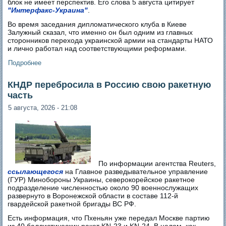
блок не имеет перспектив. Его слова 5 августа цитирует
"Интерфакс-Украина"
.
Во время заседания дипломатического клуба в Киеве
Залужный сказал, что именно он был одним из главных
сторонников перехода украинской армии на стандарты НАТО
и лично работал над соответствующими реформами.
Подробнее
о Залужный: «Пусть в НАТО скажут честно, готовы ли они
воевать с Россией без опыта Украины?»
КНДР перебросила в Россию свою ракетную
часть
5 августа, 2026 - 21:08
По информации агентства Reuters,
ссылающегося
на Главное разведывательное управление
(ГУР) Минобороны Украины, северокорейское ракетное
подразделение численностью около 90 военнослужащих
развернуто в Воронежской области в составе 112-й
гвардейской ракетной бригады ВС РФ.
Есть информация, что Пхеньян уже передал Москве партию
из 40 баллистических ракет KN-23 и KN-24. В целом, как