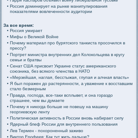
Гарри Каспаров объявил войну либеральной тусовке
Россия доминирует на рынке манипулирования
показателями вовлеченности аудитории
За все время:
Россия умирает
Мифы о Великой Войне
Почему материал про бурятского танкиста просочился в
прессу?
Портрет министра внутренних дел Колокольцева в кругу
семьи и братвы
Сенат США присвоит Украине статус американского
союзника, без всякого членства в НАТО
«Мерзейшая, наглая, бесстыжая, глупая и алчная власть»
Я был поражен до растерянности, а уважение к восставшим
стало безмерным
Правда, господа, все-таки всплывет, и она гораздо
страшнее, чем вы думаете
Почему я никогда больше не повешу на машину
георгиевскую ленту
Политическая активность в России вновь набирает силу
Ядерный блеф России для внутреннего пользования
Лев Термен - похороненный заживо
Виктор Ерофеев: Как тут жить дальше?