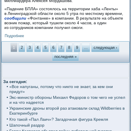
миллиардера Алексея Мордашова.
«Падение БПЛА» состоялось на территории хаба «Ленты»
в Ленинградской области около 5 утра по местному времени,
сообщили
«Фонтанке» в компании. В результате на объекте
возник пожар, который тушили около 4 часов, а один
из сотрудников компании получил ожоги.
Подробнее
о Украина впервые ударила по складу продуктов одной из
крупнейших в России сетей супермаркетов
Страницы
1
2
3
4
5
6
7
8
9
…
следующая ›
последняя »
За сегодня:
«Все напуганы, потому что никто не знает, за кем они
придут»
Экс-министр обороны Михаил Федоров о том чего не успел
и на что надеется
Украинские дроны второй раз атаковали склад Wildberries в
Екатеринбурге
Кто такой «Пал Лаич»? Загадочная фигура Кремля
Шапочный раздор