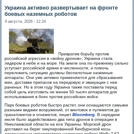
Украина активно развертывает на фронте
боевых наземных роботов
4 августа, 2026 - 12:24
Превратив борьбу против
российской агрессии в «войну дронов», Украина стала
лидером в небе и на море. На земле она по-прежнему сильно
уступает российской армии в численности, и помочь
переломить ситуацию должны беспилотные наземные
аппараты. Они уже активно применяются для сбрасывания
мин, доставки припасов на передовую и эвакуации с нее
раненых. Но в этом году Украина также поставила перед
собой цель изготовить не менее 50 тысяч аппаратов для
использования в боях против российских войск.
Парк боевых роботов быстро растет, они оснащаются самыми
разными видами вооружений, от винтовок и пулеметов до
гранатометов и огнеметов, пишет
Bloomberg
. В середине
июля было задействовано два типа дронов в операции в
Николаевской области на юге Украины. Морской дрон
доставил на берег оккупированной Кинбурнской косы
дистанционно управляемого наземного робота Wolly 7.62,