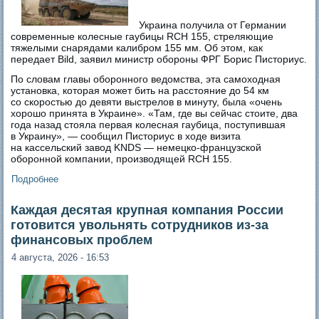
Украина получила от Германии
современные колесные гаубицы RCH 155, стреляющие
тяжелыми снарядами калибром 155 мм. Об этом, как
передает Bild, заявил министр обороны ФРГ Борис Писториус.
По словам главы оборонного ведомства, эта самоходная
установка, которая может бить на расстояние до 54 км
со скоростью до девяти выстрелов в минуту, была «очень
хорошо принята в Украине». «Там, где вы сейчас стоите, два
года назад стояла первая колесная гаубица, поступившая
в Украину», — сообщил Писториус в ходе визита
на кассельский завод KNDS — немецко-французской
оборонной компании, производящей RCH 155.
Подробнее
о Украина получила от Германии современные и одни из
самых продвинутых в мире колесные гаубицы
Каждая десятая крупная компания России
готовится увольнять сотрудников из-за
финансовых проблем
4 августа, 2026 - 16:53