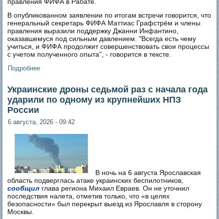
правления ФИФА в Рабате.
В опубликованном заявлении по итогам встречи говорится, что
генеральный секретарь ФИФА Маттиас Графстрём и члены
правления выразили поддержку Джанни Инфантино,
оказавшемуся под сильным давлением. "Всегда есть чему
учиться, и ФИФА продолжит совершенствовать свои процессы
с учетом полученного опыта", - говорится в тексте.
Подробнее
о Джанни Инфантино пока устоял и продолжает
оставаться на посту главы ФИФА
Украинские дроны седьмой раз с начала года
ударили по одному из крупнейших НПЗ
России
6 августа, 2026 - 09:42
В ночь на 6 августа Ярославская
область подверглась атаке украинских беспилотников,
сообщил
глава региона Михаил Евраев. Он не уточнил
последствия налета, отметив только, что «в целях
безопасности» был перекрыт выезд из Ярославля в сторону
Москвы.