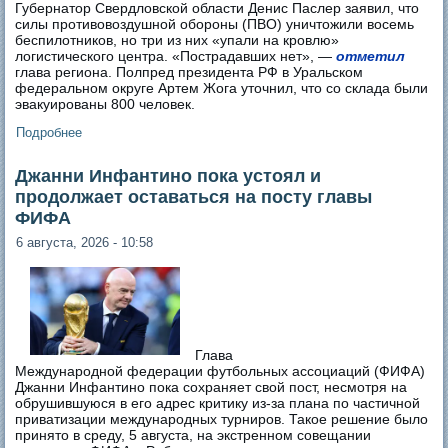
Губернатор Свердловской области Денис Паслер заявил, что
силы противовоздушной обороны (ПВО) уничтожили восемь
беспилотников, но три из них «упали на кровлю»
логистического центра. «Пострадавших нет», —
отметил
глава региона. Полпред президента РФ в Уральском
федеральном округе Артем Жога уточнил, что со склада были
эвакуированы 800 человек.
Подробнее
о Украинские дроны второй раз атаковали склад
Wildberries в Екатеринбурге
Джанни Инфантино пока устоял и
продолжает оставаться на посту главы
ФИФА
6 августа, 2026 - 10:58
Глава
Международной федерации футбольных ассоциаций (ФИФА)
Джанни Инфантино пока сохраняет свой пост, несмотря на
обрушившуюся в его адрес критику из-за плана по частичной
приватизации международных турниров. Такое решение было
принято в среду, 5 августа, на экстренном совещании