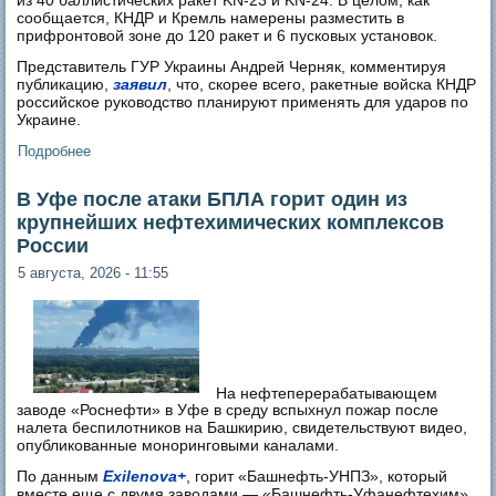
сообщается, КНДР и Кремль намерены разместить в
прифронтовой зоне до 120 ракет и 6 пусковых установок.
Представитель ГУР Украины Андрей Черняк, комментируя
публикацию,
заявил
, что, скорее всего, ракетные войска КНДР
российское руководство планируют применять для ударов по
Украине.
Подробнее
о КНДР перебросила в Россию свою ракетную часть
В Уфе после атаки БПЛА горит один из
крупнейших нефтехимических комплексов
России
5 августа, 2026 - 11:55
На нефтеперерабатывающем
заводе «Роснефти» в Уфе в среду вспыхнул пожар после
налета беспилотников на Башкирию, свидетельствуют видео,
опубликованные моноринговыми каналами.
По данным
Exilenova+
, горит «Башнефть-УНПЗ», который
вместе еще с двумя заводами — «Башнефть-Уфанефтехим»