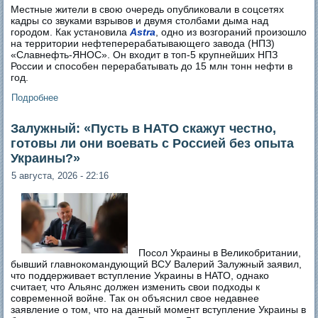
Местные жители в свою очередь опубликовали в соцсетях
кадры со звуками взрывов и двумя столбами дыма над
городом. Как установила
Astra
, одно из возгораний произошло
на территории нефтеперерабатывающего завода (НПЗ)
«Славнефть-ЯНОС». Он входит в топ-5 крупнейших НПЗ
России и способен перерабатывать до 15 млн тонн нефти в
год.
Подробнее
о Украинские дроны седьмой раз с начала года ударили
по одному из крупнейших НПЗ России
Залужный: «Пусть в НАТО скажут честно,
готовы ли они воевать с Россией без опыта
Украины?»
5 августа, 2026 - 22:16
Посол Украины в Великобритании,
бывший главнокомандующий ВСУ Валерий Залужный заявил,
что поддерживает вступление Украины в НАТО, однако
считает, что Альянс должен изменить свои подходы к
современной войне. Так он объяснил свое недавнее
заявление о том, что на данный момент вступление Украины в