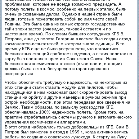
проблемами, которые не всегда возможно предвидеть. А
потому полеты в космос, особенно на первых этапах, были
очень рискованным делом. Однако в нашей стране были
люди, готовые пожертвовать собой во имя чести своей
Родины. Эта была одна из самых строгих государственных
тайн эпохи застоя (очевидно, таковой остается и по
настоящее время). По словам бывшего сотрудника КГБ В.
Петрова, еще до полета Гагарина в космос был создан отряд
космонавтов-испытателей, о котором знали единицы. В то
время у КГБ еще не было уверенности, что автоматика
беспилотных станций сработает надежно, а в этих полетах на
карту был поставлен престиж Советского Союза. Наша
беспилотная космическая техника (в частности, станции)
должна была летать безупречно и гарантированно
возвращаться.
Чтобы обеспечить требуемую надежность, на некоторые из
этих станций стали ставить модули для пилотов, чтобы
находящийся в нем космонавт смог скорректировать выход
станции на орбиту и другие маневры в ручном режиме при
острой необходимости, при этом передавая все сведения на
Землю. Таким образом, по замыслу руководства КГБ,
обеспечивалась 100% надежность полета. Кроме того, на
практике отрабатывались системы ручного и автоматического
управления космическими аппаратами.
В этот отряд набирались только добровольцы из КГБ. Сам В.
Петров был зачислен в отряд в 1969 г., когда активно велись
работы по созданию советского лунохода. К старту на Луну