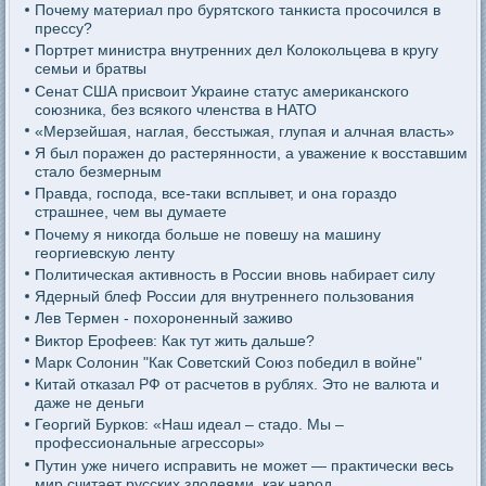
Почему материал про бурятского танкиста просочился в
прессу?
Портрет министра внутренних дел Колокольцева в кругу
семьи и братвы
Сенат США присвоит Украине статус американского
союзника, без всякого членства в НАТО
«Мерзейшая, наглая, бесстыжая, глупая и алчная власть»
Я был поражен до растерянности, а уважение к восставшим
стало безмерным
Правда, господа, все-таки всплывет, и она гораздо
страшнее, чем вы думаете
Почему я никогда больше не повешу на машину
георгиевскую ленту
Политическая активность в России вновь набирает силу
Ядерный блеф России для внутреннего пользования
Лев Термен - похороненный заживо
Виктор Ерофеев: Как тут жить дальше?
Марк Солонин "Как Советский Союз победил в войне"
Китай отказал РФ от расчетов в рублях. Это не валюта и
даже не деньги
Георгий Бурков: «Наш идеал – стадо. Мы –
профессиональные агрессоры»
Путин уже ничего исправить не может — практически весь
мир считает русских злодеями, как народ