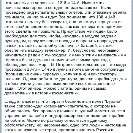
готовилось два человека – 13-й и 14-й. Имена этих
неизвестных героев и сегодня не разглашаются. Было
проведено ряд испытательных полетов. Эти отважные ребята
понимали, на что они идут. Все понимали, что 13й и 14й
готовятся к полету без возврата, они не смогут вернуться из
этого крайне сложного полета, так как техника того времени
этого сделать не позволяла. Присутствие же людей было
необходимо для того, чтобы, находясь в модуле рядом с
луноходом, сразу же после посадки исправить повреждения
шасси, отладить настройку солнечных батарей, а также
обеспечить наводку телекамер. И, безусловно, неотрывно
находиться рядом с луноходом. Именно этими неизвестными
героями были сделаны знаменитые снимки лунохода,
обошедшие весь мир... В. Петров свидетельствовал, что когда
провожали 13-го и 14-го в лунный полет, многие сослуживцы
(прошедшие очень суровую школу жизни) и конструкторы,
плакали. Однако ребята не дрогнули, довели корабль до цели
и обеспечили успешное выполнение всех поставленных
задач. Этот эпизод, можно считать, одним из самых
драматичных в истории космонавтики.
Следует отметить, что первый беспилотный полет “Бурана”
также сопровождал космонавт-испытатель, о котором не
объявлялось. Все прошло отлично: в нужный момент он взял
управление на себя и подкорректировал положение корабля
на орбите. Можно по разному относиться к данному
обстоятельству, но, несомненно, одно: эти люди – настоящие,
хотя и не известные герои, проложившие путь России к