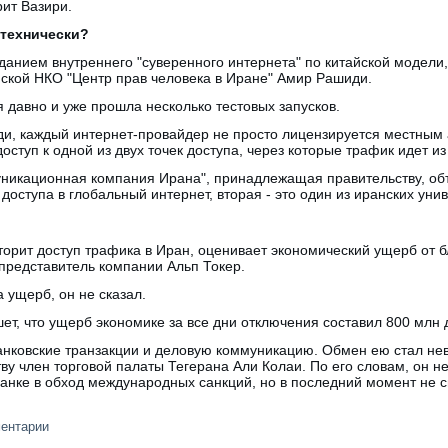
ит Вазири.
 технически?
данием внутреннего "суверенного интернета" по китайской модели,
кой НКО "Центр прав человека в Иране" Амир Рашиди.
 давно и уже прошла несколько тестовых запусков.
ди, каждый интернет-провайдер не просто лицензируется местным
ступ к одной из двух точек доступа, через которые трафик идет и
никационная компания Ирана", принадлежащая правительству, об
 доступа в глобальный интернет, вторая - это один из иранских уни
торит доступ трафика в Иран, оценивает экономический ущерб от б
 представитель компании Альп Токер.
 ущерб, он не сказал.
ет, что ущерб экономике за все дни отключения составил 800 млн 
нковские транзакции и деловую коммуникацию. Обмен ею стал нев
ву член торговой палаты Тегерана Али Колаи. По его словам, он н
банке в обход международных санкций, но в последний момент не с
ментарии