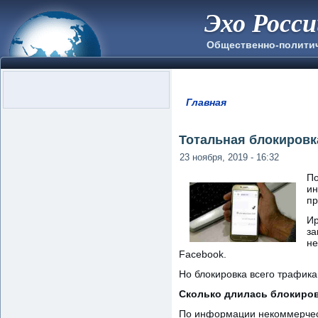
Эхо Росс
Общественно-полити
Главная
Вы здесь
Тотальная блокировка
23 ноября, 2019 - 16:32
По
ин
пр
Ир
за
не
Facebook.
Но блокировка всего трафика
Сколько длилась блокиро
По информации некоммерческ