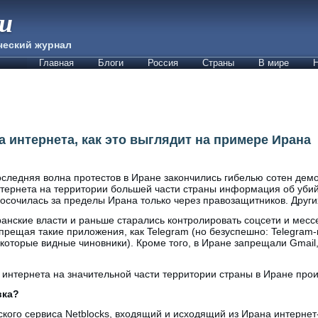
ии
ческий журнал
Главная
Блоги
Россия
Страны
В мире
Н
 интернета, как это выглядит на примере Ирана
следняя волна протестов в Иране закончились гибелью сотен демо
тернета на территории большей части страны информация об уби
осочилась за пределы Ирана только через правозащитников. Други
анские власти и раньше старались контролировать соцсети и месс
прещая такие приложения, как Telegram (но безуспешно: Telegram
которые видные чиновники). Кроме того, в Иране запрещали Gmail,
 интернета на значительной части территории страны в Иране про
вка?
ого сервиса Netblocks, входящий и исходящий из Ирана интернет