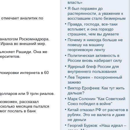
власть»
Я был поражен до
растерянности, а уважение к
 отмечает аналитик по
восставшим стало безмерным
Правда, господа, все-таки
всплывет, и она гораздо
страшнее, чем вы думаете
 аналогом Роскомнадзора.
Почему я никогда больше не
з Ирана во внешний мир.
повешу на машину
георгиевскую ленту
ъясняет Рашиди. Она же
Политическая активность в
верситетов.
России вновь набирает силу
Ядерный блеф России для
внутреннего пользования
локировки интернета в 60
Лев Термен - похороненный
заживо
Виктор Ерофеев: Как тут жить
дальше?
долларов или 9 трлн риалов.
Марк Солонин "Как Советский
озможен, рассказал
Союз победил в войне"
есколько месяцев пытался
Китай отказал РФ от расчетов в
мог послать в банк
рублях. Это не валюта и даже
не деньги
Георгий Бурков: «Наш идеал –