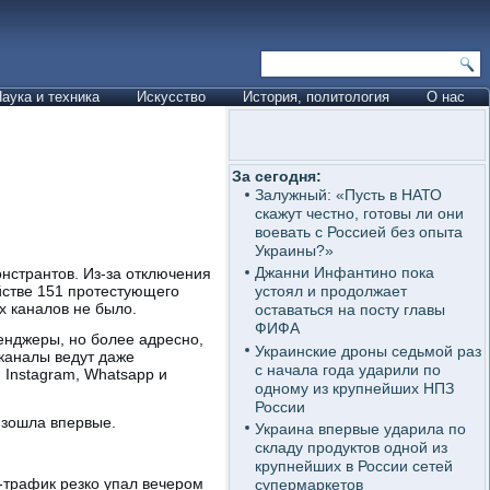
аука и техника
Искусство
История, политология
О нас
За сегодня:
Залужный: «Пусть в НАТО
скажут честно, готовы ли они
воевать с Россией без опыта
Украины?»
Джанни Инфантино пока
нстрантов. Из-за отключения
йстве 151 протестующего
устоял и продолжает
х каналов не было.
оставаться на посту главы
ФИФА
енджеры, но более адресно,
Украинские дроны седьмой раз
-каналы ведут даже
с начала года ударили по
 Instagram, Whatsapp и
одному из крупнейших НПЗ
России
изошла впервые.
Украина впервые ударила по
складу продуктов одной из
крупнейших в России сетей
-трафик резко упал вечером
супермаркетов