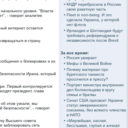
КНДР перебросила в Россию
свою ракетную часть
 начального уровня. "Власти
Fleet in non-being. И это
т", - говорит аналитик
сделала Украина, у которой
нет флота
ьный интернет остается
Ирландия и Шотландия будут
требовать референдумов о
независимости после Brexit
озвращаться в страну.
За все время:
Россия умирает
ообщения о блокировках и их
Мифы о Великой Войне
Почему материал про
 безопасности Ирана, который
бурятского танкиста
просочился в прессу?
Портрет министра внутренних
ири. Первый контролируется
дел Колокольцева в кругу
ходят президент, глава
семьи и братвы
Сенат США присвоит Украине
 об этом узнали, мы
статус американского
 безопасности", - говорит
союзника, без всякого членства
в НАТО
тку Высшего совета
«Мерзейшая, наглая,
я заблокировать сеть
бесстыжая, глупая и алчная