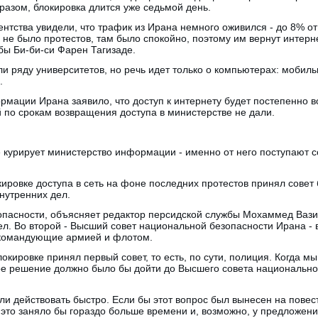
азом, блокировка длится уже седьмой день.
ентства увидели, что трафик из Ирана немного оживился - до 8% от
 не было протестов, там было спокойно, поэтому им вернут интерне
бы Би-би-си Фарен Тагизаде.
ли ряду университетов, но речь идет только о компьютерах: мобил
.
рмации Ирана заявило, что доступ к интернету будет постепенно в
 по срокам возвращения доступа в министерстве не дали.
 курирует министерство информации - именно от него поступают с
ировке доступа в сеть на фоне последних протестов принял совет
нутренних дел.
зопасности, объясняет редактор персидской службы Мохаммед Ваз
л. Во второй - Высший совет национальной безопасности Ирана - в
 командующие армией и флотом.
окировке принял первый совет, то есть, по сути, полиция. Когда мы
е решение должно было бы дойти до Высшего совета национальной
тели действовать быстро. Если бы этот вопрос был вынесен на повес
это заняло бы гораздо больше времени и, возможно, у предложени