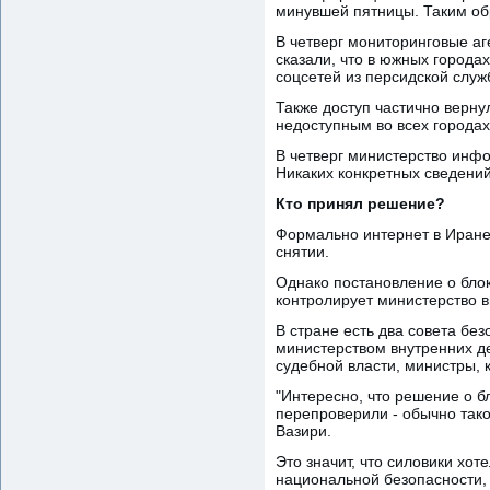
минувшей пятницы. Таким обр
В четверг мониторинговые аг
сказали, что в южных городах
соцсетей из персидской служ
Также доступ частично верну
недоступным во всех городах
В четверг министерство инфо
Никаких конкретных сведений
Кто принял решение?
Формально интернет в Иране
снятии.
Однако постановление о блок
контролирует министерство в
В стране есть два совета бе
министерством внутренних де
судебной власти, министры,
"Интересно, что решение о бл
перепроверили - обычно тако
Вазири.
Это значит, что силовики хо
национальной безопасности, 