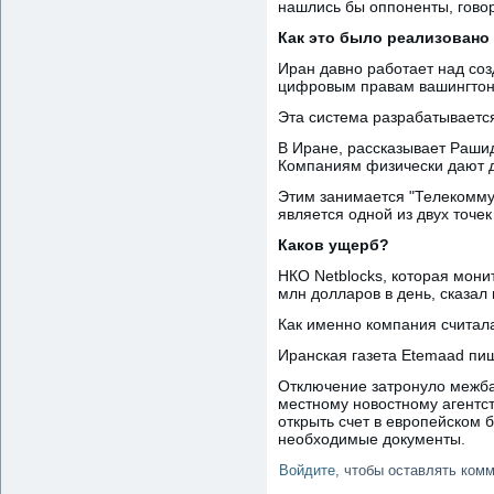
нашлись бы оппоненты, говор
Как это было реализовано
Иран давно работает над соз
цифровым правам вашингтонс
Эта система разрабатывается
В Иране, рассказывает Раши
Компаниям физически дают до
Этим занимается "Телекомму
является одной из двух точек
Каков ущерб?
НКО Netblocks, которая мони
млн долларов в день, сказал
Как именно компания считала
Иранская газета Etemaad пиш
Отключение затронуло межба
местному новостному агентст
открыть счет в европейском 
необходимые документы.
Войдите
, чтобы оставлять ком