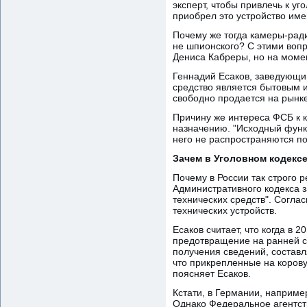
эксперт, чтобы привлечь к уг
приобрел это устройство им
Почему же тогда камеры-ради
не шпионского? С этими вопр
Дениса Кабреры, но на момен
Геннадий Есаков, заведующий
средство является бытовым и
свободно продается на рынке,
Причину же интереса ФСБ к к
назначению. "Исходный функц
него не распространяются поп
Зачем в Уголовном кодексе
Почему в России так строго р
Административного кодекса 
технических средств". Согла
технических устройств.
Есаков считает, что когда в 
предотвращение на ранней с
получения сведений, составл
что прикрепленные на корову 
поясняет Есаков.
Кстати, в Германии, наприме
Однако Федеральное агентств