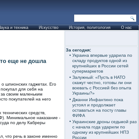
аука и техника
Искусство
История, политология
О нас
За сегодня:
Украина впервые ударила по
сто еще не дошла
складу продуктов одной из
крупнейших в России сетей
супермаркетов
Залужный: «Пусть в НАТО
скажут честно, готовы ли они
 о шпионских гаджетах. Его
воевать с Россией без опыта
 покупал для себя на
Украины?»
 за своим маленьким
сто покупателей на него
Джанни Инфантино пока
устоял и продолжает
оставаться на посту главы
 технических средств,
ФИФА
Ф). Минимальное наказание -
Украинские дроны седьмой раз
суда по делу Кабреры
с начала года ударили по
одному из крупнейших НПЗ
ал, что речь в законе именно
России