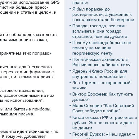
судили за использование GPS
власть»
лист на большой пресс-
Я был поражен до
ношении и статьи в целом, и
растерянности, а уважение к
восставшим стало безмерным
Правда, господа, все-таки
всплывет, и она гораздо
м не собрано доказательств,
страшнее, чем вы думаете
ла изменения в закон,
Почему я никогда больше не
повешу на машину
принятием этих поправок
георгиевскую ленту
Политическая активность в
России вновь набирает силу
наченные для "негласного
Ядерный блеф России для
, перехвата информации с
внутреннего пользования
коне, ни в комментариях к
Лев Термен - похороненный
заживо
 бытового назначения,
Виктор Ерофеев: Как тут жить
то расположенными на них
дальше?
 их использования".
Марк Солонин "Как Советский
ны или бытовые приборы,
Союз победил в войне"
лько для письма.
Китай отказал РФ от расчетов в
рублях. Это не валюта и даже
не деньги
элементы идентификации - по
Георгий Бурков: «Наш идеал –
 К тому же, добавляет