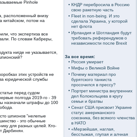
называемые Pinhole
КНДР перебросила в Россию
свою ракетную часть
а, расположенный внизу
Fleet in non-being. И это
а китайском, потом на
сделала Украина, у которой
нет флота
Ирландия и Шотландия будут
или, что экспертиза все
требовать референдумов о
азали. По словам Кабреры,
независимости после Brexit
дукта нигде не указывается,
За все время:
 шпионский?
Россия умирает
Мифы о Великой Войне
Почему материал про
коробках этих устройств не
ава юридической службы
бурятского танкиста
просочился в прессу?
Портрет министра внутренних
 статье перед судом
дел Колокольцева в кругу
первые полгода 2019-го - 39
семьи и братвы
ды назначали штрафы до 100
обода.
Сенат США присвоит Украине
статус американского
есто шпионов "нелепые
союзника, без всякого членства
шинство - это обычные
в НАТО
ику для разных целей. Кто-
«Мерзейшая, наглая,
ет Дарбинян.
бесстыжая, глупая и алчная