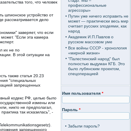
стадо. Мы –
азательства того, что человек
профессиональные
агрессоры»
ть шпионское устройство от
Путин уже ничего исправить не
де рассматривается дело
может — практически весь мир
считает русских злодеями, как
народ
номики" заверяет, что если
Академик И.П.Павлов о
 может. "Если эта камера
эксперт.
русском массовом уме
Все войны СССР - хронология
л их не по
«мирной жизни»
ации. В этой ситуации на
"Палестинский народ" был
полностью выдуман КГБ. Это
было лубянским проектом,
спецоперацией
сть также статья 20.23
ения "специальных
искацией запрещенных
Имя пользователя
*
ловный кодекс РФ, целью было
государственной измены или
или, никто не предполагал,
Пароль
*
рактика так исказилась", -
Telekommunikationsgesetz).
Забыли пароль?
ничтожения запрещенного