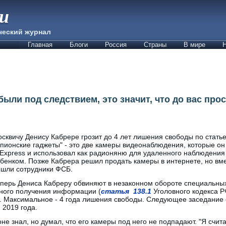
ии
ческий журнал
Главная
Блоги
Россия
Страны
В мире
Н
были под следствием, это значит, что до вас про
сквичу Денису Кабрере грозит до 4 лет лишения свободы по статье
пионские гаджеты" - это две камеры видеонаблюдения, которые он
iExpress и использовал как радионяню для удаленного наблюдения
бенком. Позже Кабрера решил продать камеры в интернете, но вме
шли сотрудники ФСБ.
перь Дениса Кабреру обвиняют в незаконном обороте специальных
ного получения информации (
статья 138.1
Уголовного кодекса Р
). Максимальное - 4 года лишения свободы. Следующее заседание 
 2019 года.
оне знал, но думал, что его камеры под него не подпадают. "Я счит