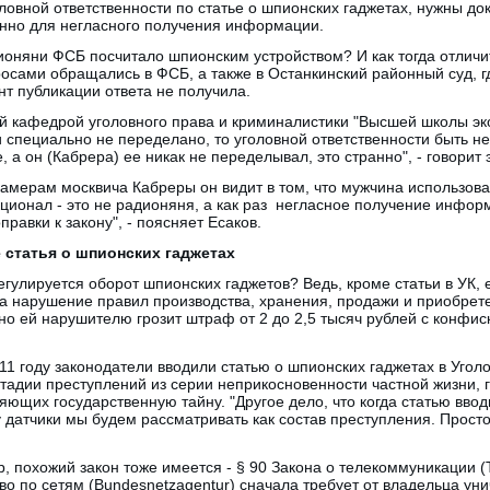
оловной ответственности по статье о шпионских гаджетах, нужны док
енно для негласного получения информации.
оняни ФСБ посчитало шпионским устройством? И как тогда отличи
осами обращались в ФСБ, а также в Останкинский районный суд, г
т публикации ответа не получила.
 кафедрой уголовного права и криминалистики "Высшей школы эко
 специально не переделано, то уголовной ответственности быть не
 а он (Кабрера) ее никак не переделывал, это странно", - говорит 
амерам москвича Кабреры он видит в том, что мужчина использова
ионал - это не радионяня, а как раз негласное получение информ
равки к закону", - поясняет Есаков.
 статья о шпионских гаджетах
егулируется оборот шпионских гаджетов? Ведь, кроме статьи в УК, е
за нарушение правил производства, хранения, продажи и приобрет
сно ей нарушителю грозит штраф от 2 до 2,5 тысяч рублей с конф
2011 году законодатели вводили статью о шпионских гаджетах в Уго
тадии преступлений из серии неприкосновенности частной жизни, 
яющих государственную тайну. "Другое дело, что когда статью ввод
датчики мы будем рассматривать как состав преступления. Просто п
р, похожий закон тоже имеется - § 90 Закона о телекоммуникации (
о по сетям (Bundesnetzagentur) сначала требует от владельца у