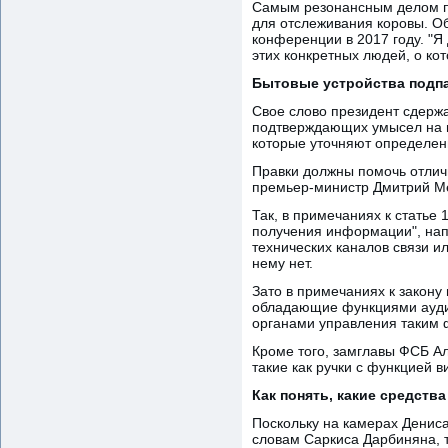
Самым резонансным делом по
для отслеживания коровы. О
конференции в 2017 году. "Я 
этих конкретных людей, о кот
Бытовые устройства подп
Свое слово президент сдержа
подтверждающих умысел на н
которые уточняют определен
Правки должны помочь отличи
премьер-министр Дмитрий Мед
Так, в примечаниях к статье 
получения информации", нап
технических каналов связи ил
нему нет.
Зато в примечаниях к закону
обладающие функциями аудио
органами управления таким
Кроме того, замглавы ФСБ А
такие как ручки с функцией 
Как понять, какие средства 
Поскольку на камерах Дениса
словам Саркиса Дарбиняна, т