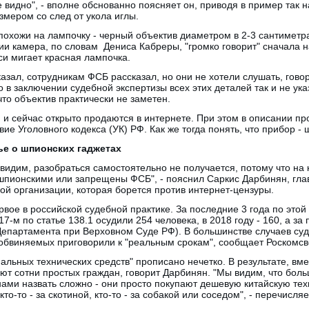
е видно", - вполне обснованно поясняет он, приводя в пример так 
змером со след от укола иглы.
охожи на лампочку - черный объектив диаметром в 2-3 сантиметр
ии камера, по словам Дениса Кабреры, "громко говорит" сначала н
си мигает красная лампочка.
азал, сотрудникам ФСБ рассказал, но они не хотели слушать, говор
о в заключении судебной экспертизы всех этих деталей так и не ук
что объектив практически не заметен.
 и сейчас открыто продаются в интернете. При этом в описании про
ие Уголовного кодекса (УК) РФ. Как же тогда понять, что прибор -
тье о шпионских гаджетах
 видим, разобраться самостоятельно не получается, потому что на 
 шпионскими или запрещены ФСБ", - пояснил Саркис Дарбинян, гл
й организации, которая борется против интернет-цензуры.
рвое в российской судебной практике. За последние 3 года по этой
7-м по статье 138.1 осудили 254 человека, в 2018 году - 160, а за 
Департамента при Верховном Суде РФ). В большинстве случаев су
 обвиняемых приговорили к "реальным срокам", сообщает Роскомсв
альных технических средств" прописано нечетко. В результате, вм
ют сотни простых граждан, говорит Дарбинян. "Мы видим, что боль
ами назвать сложно - они просто покупают дешевую китайскую техн
то-то - за скотиной, кто-то - за собакой или соседом", - перечисля