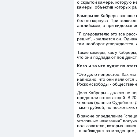
о скрытой камере, которую н
камеры, объектив которых ра
Камеры же Кабреры внешне п
белого корпуса. При включен
английском, а при видеозапи
"Я следователю это все расск
решит", - жалуется он. Однак
там наоборот утверждается, 
Такие камеры, как у Кабреры,
что они подпадают под действ
Кого и за что судят по ста
"Это дело непростое. Как мы
написано, что они являются
Роскомсвободы - общественно
Дело Кабреры - далеко не пе
предстали сотни людей. В 201
человек (данные Судебного 
тысяч рублей, но нескольких
В законе определение "специ
уголовные наказания" получа
пользователи, которых шпион
то наблюдает за младенцем, к