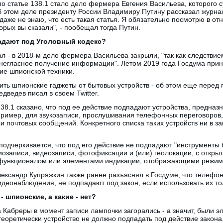
 статье 138.1 стало дело фермера Евгения Васильева, которого 
б этом деле президенту России Владимиру Путину рассказал журна
даже не знаю, что есть такая статья. Я обязательно посмотрю в от
орых вы сказали", - пообещал тогда Путин.
адают под Уголовный кодекс?
л - в 2018-м дело фермера Васильева закрыли, "так как следствие
егласное получение информации". Летом 2019 года Госдума приня
ие шпионской техники.
ть шпионские гаджеты от бытовых устройств - об этом еще перед 
ведев писал в своем Twitter.
138.1 сказано, что под ее действие подпадают устройства, предназ
ример, для звукозаписи, прослушивания телефонных переговоров
и почтовых сообщений. Конкретного списка таких устройств ни в за
 подчеркивается, что под его действие не подпадают "инструменты
записи, видеозаписи, фотофиксации и (или) геолокации, с откры
 функционалом или элементами индикации, отображающими режимы
лександр Купряжкин также ранее разъяснял в Госдуме, что телефо
видеонаблюдения, не подпадают под закон, если использовать их то
- шпионские, а какие - нет?
 Кабреры в момент записи лампочки загорались - а значит, были 
еоретически устройство не должно подпадать под действие закона.