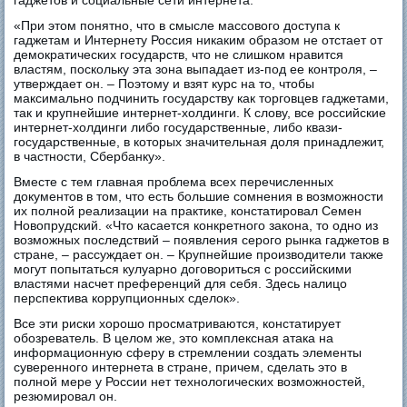
гаджетов и социальные сети интернета.
«При этом понятно, что в смысле массового доступа к
гаджетам и Интернету Россия никаким образом не отстает от
демократических государств, что не слишком нравится
властям, поскольку эта зона выпадает из-под ее контроля, –
утверждает он. – Поэтому и взят курс на то, чтобы
максимально подчинить государству как торговцев гаджетами,
так и крупнейшие интернет-холдинги. К слову, все российские
интернет-холдинги либо государственные, либо квази-
государственные, в которых значительная доля принадлежит,
в частности, Сбербанку».
Вместе с тем главная проблема всех перечисленных
документов в том, что есть большие сомнения в возможности
их полной реализации на практике, констатировал Семен
Новопрудский. «Что касается конкретного закона, то одно из
возможных последствий – появления серого рынка гаджетов в
стране, – рассуждает он. – Крупнейшие производители также
могут попытаться кулуарно договориться с российскими
властями насчет преференций для себя. Здесь налицо
перспектива коррупционных сделок».
Все эти риски хорошо просматриваются, констатирует
обозреватель. В целом же, это комплексная атака на
информационную сферу в стремлении создать элементы
суверенного интернета в стране, причем, сделать это в
полной мере у России нет технологических возможностей,
резюмировал он.