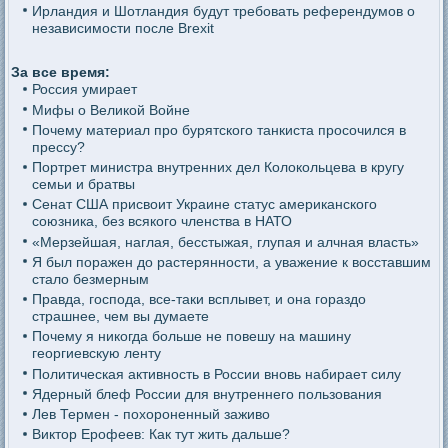
Ирландия и Шотландия будут требовать референдумов о
независимости после Brexit
За все время:
Россия умирает
Мифы о Великой Войне
Почему материал про бурятского танкиста просочился в
прессу?
Портрет министра внутренних дел Колокольцева в кругу
семьи и братвы
Сенат США присвоит Украине статус американского
союзника, без всякого членства в НАТО
«Мерзейшая, наглая, бесстыжая, глупая и алчная власть»
Я был поражен до растерянности, а уважение к восставшим
стало безмерным
Правда, господа, все-таки всплывет, и она гораздо
страшнее, чем вы думаете
Почему я никогда больше не повешу на машину
георгиевскую ленту
Политическая активность в России вновь набирает силу
Ядерный блеф России для внутреннего пользования
Лев Термен - похороненный заживо
Виктор Ерофеев: Как тут жить дальше?