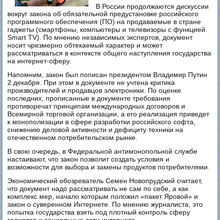
В России продолжаются дискуссии
вокруг закона об обязательной предустановке российского
программного обеспечения (ПО) на продаваемые в стране
гаджеты (смартфоны, компьютеры и телевизоры с функцией
Smart TV). По мнению независимых экспертов, документ
носит чрезмерно обтекаемый характер и может
рассматриваться в контексте общего наступления государства
на интернет-сферу.
Напомним, закон был пописан президентом Владимир Путин
2 декабря. При этом в документе не учтена критика
производителей и продавцов электроники. По оценке
последних, прописанные в документе требования
противоречат принципам международных договоров и
Всемирной торговой организации, а его реализация приведет
к монополизации в сфере разработки российского софта,
снижению деловой активности и дефициту техники на
отечественном потребительском рынке.
В свою очередь, в Федеральной антимонопольной службе
настаивают, что закон позволит создать условия и
возможности для выбора и замены продуктов потребителями.
Экономический обозреватель Семен Новопрудский считает,
что документ надо рассматривать не сам по себе, а как
комплекс мер, начало которым положил «пакет Яровой» и
закон о суверенном Интернете. По мнению журналиста, это
попытка государства взять под плотный контроль сферу