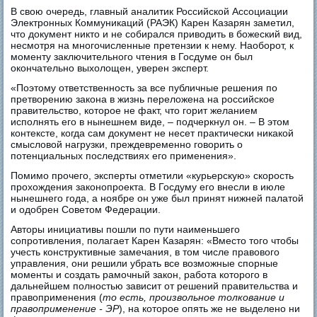
В свою очередь, главный аналитик Российской Ассоциации
Электронных Коммуникаций (РАЭК) Карен Казарян заметил,
что документ никто и не собирался приводить в божеский вид,
несмотря на многочисленные претензии к нему. Наоборот, к
моменту заключительного чтения в Госдуме он был
окончательно выхолощен, уверен эксперт.
«Поэтому ответственность за все публичные решения по
претворению закона в жизнь переложена на российское
правительство, которое не факт, что горит желанием
исполнять его в нынешнем виде, – подчеркнул он. – В этом
контексте, когда сам документ не несет практически никакой
смысловой нагрузки, преждевременно говорить о
потенциальных последствиях его применения».
Помимо прочего, эксперты отметили «курьерскую» скорость
прохождения законопроекта. В Госдуму его внесли в июле
нынешнего года, а ноябре он уже был принят нижней палатой
и одобрен Советом Федерации.
Авторы инициативы пошли по пути наименьшего
сопротивления, полагает Карен Казарян: «Вместо того чтобы
учесть конструктивные замечания, в том числе правового
управления, они решили убрать все возможные спорные
моменты и создать рамочный закон, работа которого в
дальнейшем полностью зависит от решений правительства и
правоприменения (
то есть, произвольное толкование и
правоприменение - ЭР
), на которое опять же не выделено ни