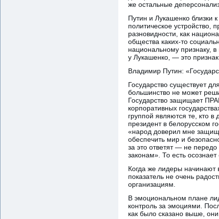
же остальные деперсонали
Путин и Лукашенко близки к
политическое устройство, п
разновидности, как национ
общества каких-то социаль
национальному признаку, в 
у Лукашенко, — это признак
Владимир Путин: «Государст
Государство существует дл
большинство не может реши
Государство защищает ПРА
корпоративных государствах
группой являются те, кто 
президент в белорусском го
«народ доверил мне защища
обеспечить мир и безопасн
за это ответят — не передо
законам». То есть осознает
Когда же лидеры начинают в
показатель не очень радо
организациям.
В эмоциональном плане лид
контроль за эмоциями. Посл
как было сказано выше, он