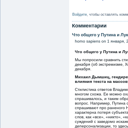
Войдите
, чтобы оставлять ком
Комментарии
Что общего у Путина и Лу
homo sapiens
on 1 января, 2
Что общего у Путина и Л
Мы попросили сравнить сти
декабря (об экстремизме, 
декабря.
Михаил Дымшиц, гендирек
влияния текста на массо
Стилистика ответов Владим
многом схожа. Ее можно оха
спрашивалось, и таким обра
вопрос. Например, Путина 
спрашивают про раненого Н
характерна потеря субъект
слов, как «все», «никто», 
суждений с заведомо искаже
деперсонализации, то здесь