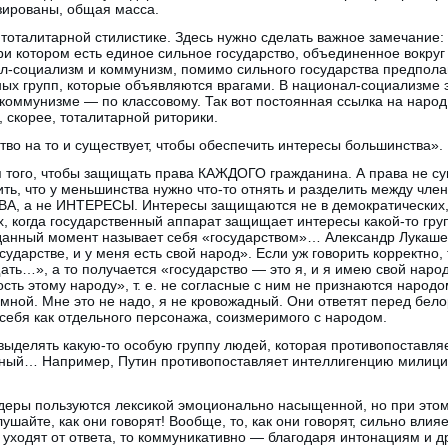
зированы, общая масса.
 тоталитарной стилистике. Здесь нужно сделать важное замечание:
ри котором есть единое сильное государство, объединенное вокруг
ал-социализм и коммунизм, помимо сильного государства предпол
ных групп, которые объявляются врагами. В национал-социализме 
коммунизме — по классовому. Так вот постоянная ссылка на народ, 
, скорее, тоталитарной риторики.
во на то и существует, чтобы обеспечить интересы большинства».
я того, чтобы защищать права КАЖДОГО гражданина. А права не сум
ть, что у меньшинства нужно что-то отнять и разделить между чле
ВА, а не ИНТЕРЕСЫ. Интересы защищаются не в демократических,
, когда государственный аппарат защищает интересы какой-то груп
в данный момент называет себя «государством»… Александр Лукаш
сударстве, и у меня есть свой народ». Если уж говорить корректно, 
ть…», а то получается «государство — это я, и я имею свой наро
ость этому народу», т. е. не согласные с ним не признаются наро
 мной. Мне это не надо, я не кровожадный. Они ответят перед бе
 себя как отдельного персонажа, соизмеримого с народом.
ыделять какую-то особую группу людей, которая противопоставляет
стный… Например, Путин противопоставляет интеллигенцию милиц
еры пользуются лексикой эмоционально насыщенной, но при этом 
ушайте, как они говорят! Вообще, то, как они говорят, сильно влия
и уходят от ответа, то коммуникативно — благодаря интонациям и