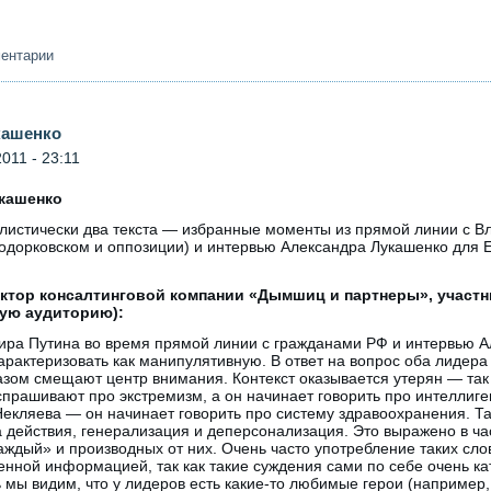
ментарии
кашенко
011 - 23:11
укашенко
листически два текста — избранные моменты из прямой линии с 
Ходорковском и оппозиции) и интервью Александра Лукашенко для 
тор консалтинговой компании «Дымшиц и партнеры», участни
вую аудиторию):
ира Путина во время прямой линии с гражданами РФ и интервью А
рактеризовать как манипулятивную. В ответ на вопрос оба лидера в
зом смещают центр внимания. Контекст оказывается утерян — так 
спрашивают про экстремизм, а он начинает говорить про интеллиг
екляева — он начинает говорить про систему здравоохранения. Та
а действия, генерализация и деперсонализация. Это выражено в ча
«каждый» и производных от них. Очень часто употребление таких сл
нной информацией, так как такие суждения сами по себе очень ка
 мы видим, что у лидеров есть какие-то любимые герои (например,