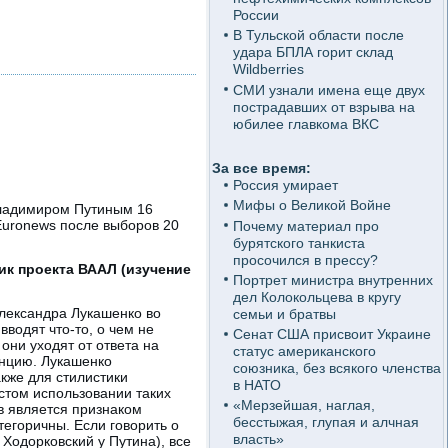
России
В Тульской области после
удара БПЛА горит склад
Wildberries
СМИ узнали имена еще двух
пострадавших от взрыва на
юбилее главкома ВКС
За все время:
Россия умирает
Мифы о Великой Войне
Владимиром Путиным 16
Euronews после выборов 20
Почему материал про
бурятского танкиста
просочился в прессу?
к проекта ВААЛ (изучение
Портрет министра внутренних
дел Колокольцева в кругу
лександра Лукашенко во
семьи и братвы
водят что-то, о чем не
Сенат США присвоит Украине
они уходят от ответа на
статус американского
енцию. Лукашенко
союзника, без всякого членства
кже для стилистики
в НАТО
стом использовании таких
«Мерзейшая, наглая,
ов является признаком
бесстыжая, глупая и алчная
тегоричны. Если говорить о
власть»
 Ходорковский у Путина), все