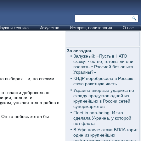
аука и техника
Искусство
История, политология
О нас
За сегодня:
Залужный: «Пусть в НАТО
скажут честно, готовы ли они
воевать с Россией без опыта
Украины?»
КНДР перебросила в Россию
на выборах – и, по свежим
свою ракетную часть
Украина впервые ударила по
 от власти добровольно –
складу продуктов одной из
зиции, полная и
крупнейших в России сетей
духом, унылая толпа рабов в
супермаркетов
Fleet in non-being. И это
! Он-то небось хотел бы
сделала Украина, у которой
нет флота
В Уфе после атаки БПЛА горит
один из крупнейших
нефтехимических комплексов