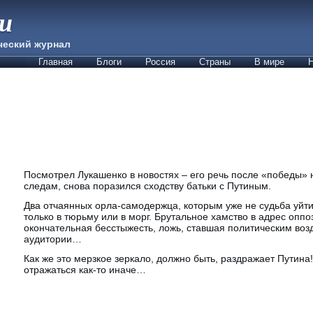
ии
ческий журнал
Главная
Блоги
Россия
Страны
В мире
Н
Посмотрел Лукашенко в новостях – его речь после «победы» 
следам, снова поразился сходству батьки с Путиным.
Два отчаянных орла-самодержца, которым уже не судьба уйти
только в тюрьму или в морг. Брутальное хамство в адрес оппо
окончательная бесстыжесть, ложь, ставшая политическим воз
аудитории…
Как же это мерзкое зеркало, должно быть, раздражает Путина
отражаться как-то иначе…