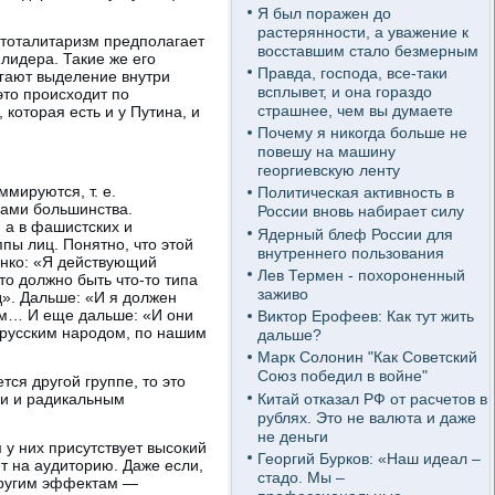
Я был поражен до
растерянности, а уважение к
 тоталитаризм предполагает
восставшим стало безмерным
 лидера. Такие же его
Правда, господа, все-таки
агают выделение внутри
всплывет, и она гораздо
это происходит по
страшнее, чем вы думаете
которая есть и у Путина, и
Почему я никогда больше не
повешу на машину
георгиевскую ленту
мируются, т. е.
Политическая активность в
нами большинства.
России вновь набирает силу
 а в фашистских и
Ядерный блеф России для
пы лиц. Понятно, что этой
внутреннего пользования
енко: «Я действующий
Лев Термен - похороненный
то должно быть что-то типа
заживо
д». Дальше: «И я должен
дом… И еще дальше: «И они
Виктор Ерофеев: Как тут жить
лорусским народом, по нашим
дальше?
Марк Солонин "Как Советский
Союз победил в войне"
ся другой группе, то это
Китай отказал РФ от расчетов в
ии и радикальным
рублях. Это не валюта и даже
не деньги
у них присутствует высокий
Георгий Бурков: «Наш идеал –
ет на аудиторию. Даже если,
стадо. Мы –
 другим эффектам —