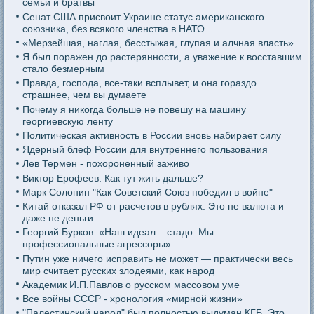
семьи и братвы
Сенат США присвоит Украине статус американского
союзника, без всякого членства в НАТО
«Мерзейшая, наглая, бесстыжая, глупая и алчная власть»
Я был поражен до растерянности, а уважение к восставшим
стало безмерным
Правда, господа, все-таки всплывет, и она гораздо
страшнее, чем вы думаете
Почему я никогда больше не повешу на машину
георгиевскую ленту
Политическая активность в России вновь набирает силу
Ядерный блеф России для внутреннего пользования
Лев Термен - похороненный заживо
Виктор Ерофеев: Как тут жить дальше?
Марк Солонин "Как Советский Союз победил в войне"
Китай отказал РФ от расчетов в рублях. Это не валюта и
даже не деньги
Георгий Бурков: «Наш идеал – стадо. Мы –
профессиональные агрессоры»
Путин уже ничего исправить не может — практически весь
мир считает русских злодеями, как народ
Академик И.П.Павлов о русском массовом уме
Все войны СССР - хронология «мирной жизни»
"Палестинский народ" был полностью выдуман КГБ. Это