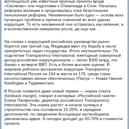
воплощаться уже известные крупные проекты вроде
«Сколково» или подготовки к Олимпиаде в Сочи. Началась
реформа милиции и продолжалась пока безуспешная
пенсионная реформа. Неизменным было одно — основа всех
пугающих проблем и причина сомнений во всех удачах:
коррупция. То есть неизменной она оставалась как явление, а
в количественном измерении росла, да еще как.
На словах с коррупцией российское руководство рьяно
борется уже третий год, Медведев ввел эту борьбу в число
приоритетных задач государства. Итоги неутешительны. По
подсчетам Transparency International, ежегодный совокупный
доход российских коррупционеров — около $300 млрд, что
близко к четверти ВВП. Есть и более высокие оценки. В
мировом рейтинге восприятия коррупции Transparency
International Россия на 154-м месте из 178, среди стран
несопоставимо менее обеспеченных (Папуа — Новая Гвинея,
Камбоджа и Таджикистан).
В России появился даже новый термин — норма отката
(kickback margin), говорит в интервью «Российской газете»
Елена Панфилова, директор российского Transparency
International. Эта норма растет: в начале нулевых в
строительстве она составляла 15-20%, в середине
десятилетия, по сведениям Ассоциации застройщиков,
увеличилась вдвое. А сегодня доходит до 50-70% в стоимости
проекта.