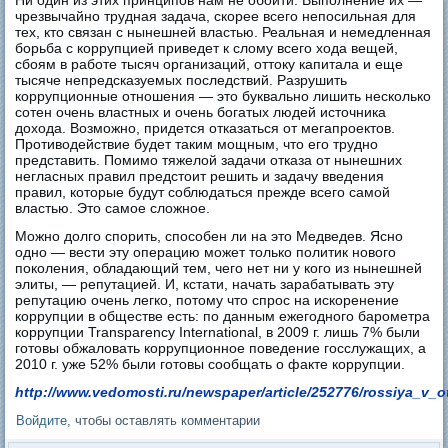
чрезвычайно трудная задача, скорее всего непосильная для
тех, кто связан с нынешней властью. Реальная и немедленная
борьба с коррупцией приведет к слому всего хода вещей,
сбоям в работе тысяч организаций, оттоку капитала и еще
тысяче непредсказуемых последствий. Разрушить
коррупционные отношения — это буквально лишить несколько
сотен очень властных и очень богатых людей источника
дохода. Возможно, придется отказаться от мегапроектов.
Противодействие будет таким мощным, что его трудно
представить. Помимо тяжелой задачи отказа от нынешних
негласных правил предстоит решить и задачу введения
правил, которые будут соблюдаться прежде всего самой
властью. Это самое сложное.
Можно долго спорить, способен ли на это Медведев. Ясно
одно — вести эту операцию может только политик нового
поколения, обладающий тем, чего нет ни у кого из нынешней
элиты, — репутацией. И, кстати, начать зарабатывать эту
репутацию очень легко, потому что спрос на искоренение
коррупции в обществе есть: по данным ежегодного барометра
коррупции Transparency International, в 2009 г. лишь 7% были
готовы обжаловать коррупционное поведение госслужащих, а
2010 г. уже 52% были готовы сообщать о факте коррупции.
http://www.vedomosti.ru/newspaper/article/252776/rossiya_v_o
Войдите
, чтобы оставлять комментарии