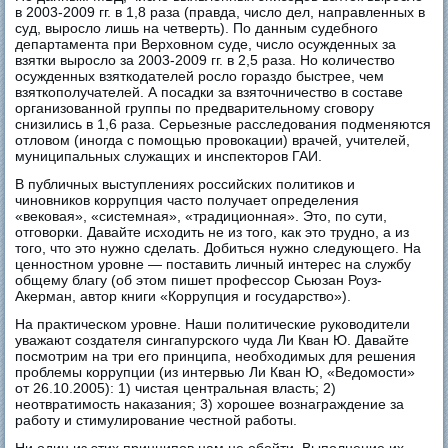
в 2003-2009 гг. в 1,8 раза (правда, число дел, направленных в
суд, выросло лишь на четверть). По данным судебного
департамента при Верховном суде, число осужденных за
взятки выросло за 2003-2009 гг. в 2,5 раза. Но количество
осужденных взяткодателей росло гораздо быстрее, чем
взяткополучателей. А посадки за взяточничество в составе
организованной группы по предварительному сговору
снизились в 1,6 раза. Серьезные расследования подменяются
отловом (иногда с помощью провокации) врачей, учителей,
муниципальных служащих и инспекторов ГАИ.
В публичных выступлениях российских политиков и
чиновников коррупция часто получает определения
«вековая», «системная», «традиционная». Это, по сути,
отговорки. Давайте исходить не из того, как это трудно, а из
того, что это нужно сделать. Добиться нужно следующего. На
ценностном уровне — поставить личный интерес на службу
общему благу (об этом пишет профессор Сьюзан Роуз-
Акерман, автор книги «Коррупция и государство»).
На практическом уровне. Наши политические руководители
уважают создателя сингапурского чуда Ли Кван Ю. Давайте
посмотрим на три его принципа, необходимых для решения
проблемы коррупции (из интервью Ли Кван Ю, «Ведомости»
от 26.10.2005): 1) чистая центральная власть; 2)
неотвратимость наказания; 3) хорошее вознаграждение за
работу и стимулирование честной работы.
Ни один из этих принципов нам не обойти. Выполнение их —