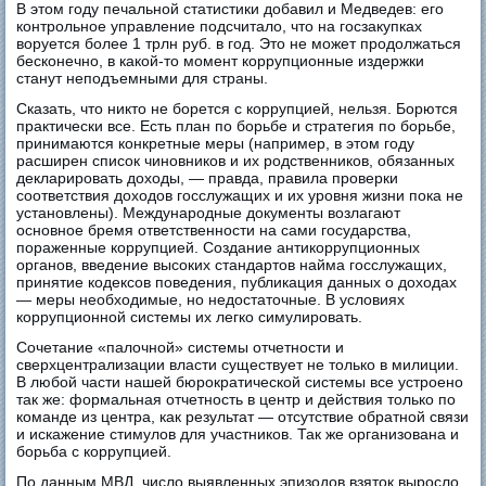
В этом году печальной статистики добавил и Медведев: его
контрольное управление подсчитало, что на госзакупках
воруется более 1 трлн руб. в год. Это не может продолжаться
бесконечно, в какой-то момент коррупционные издержки
станут неподъемными для страны.
Сказать, что никто не борется с коррупцией, нельзя. Борются
практически все. Есть план по борьбе и стратегия по борьбе,
принимаются конкретные меры (например, в этом году
расширен список чиновников и их родственников, обязанных
декларировать доходы, — правда, правила проверки
соответствия доходов госслужащих и их уровня жизни пока не
установлены). Международные документы возлагают
основное бремя ответственности на сами государства,
пораженные коррупцией. Создание антикоррупционных
органов, введение высоких стандартов найма госслужащих,
принятие кодексов поведения, публикация данных о доходах
— меры необходимые, но недостаточные. В условиях
коррупционной системы их легко симулировать.
Сочетание «палочной» системы отчетности и
сверхцентрализации власти существует не только в милиции.
В любой части нашей бюрократической системы все устроено
так же: формальная отчетность в центр и действия только по
команде из центра, как результат — отсутствие обратной связи
и искажение стимулов для участников. Так же организована и
борьба с коррупцией.
По данным МВД, число выявленных эпизодов взяток выросло