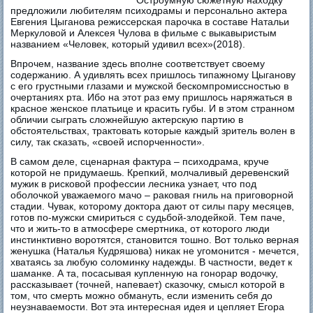
предложили любителям психодрамы и персонально актера
Евгения Цыганова режиссерская парочка в составе Натальи
Меркуловой и Алексея Чулова в фильме с выкавыристым
названием «Человек, который удивил всех»(2018).
Впрочем, название здесь вполне соответствует своему
содержанию. А удивлять всех пришлось типажному Цыганову
с его грустными глазами и мужской бескомпромиссностью в
очертаниях рта. Ибо на этот раз ему пришлось наряжаться в
красное женское платьице и красить губы. И в этом странном
обличии сыграть сложнейшую актерскую партию в
обстоятельствах, трактовать которые каждый зритель волен в
силу, так сказать, «своей испорченности».
В самом деле, сценарная фактура – психодрама, круче
которой не придумаешь. Крепкий, молчаливый деревенский
мужик в рисковой профессии лесника узнает, что под
оболочкой уважаемого мачо – раковая гниль на приговорной
стадии. Чувак, которому доктора дают от силы пару месяцев,
готов по-мужски смириться с судьбой-злодейкой. Тем паче,
что и жить-то в атмосфере смертника, от которого люди
инстинктивно воротятся, становится тошно. Вот только верная
женушка (Наталья Кудряшова) никак не угомонится - мечется,
хватаясь за любую соломинку надежды. В частности, ведет к
шаманке. А та, посасывая купленную на гонорар водочку,
рассказывает (точней, напевает) сказочку, смысл которой в
том, что смерть можно обмануть, если изменить себя до
неузнаваемости. Вот эта интересная идея и цепляет Егора