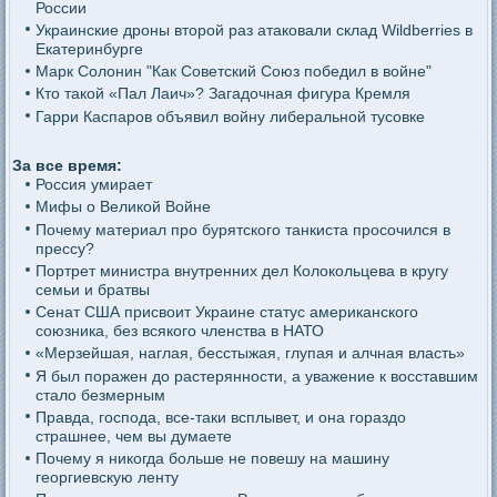
России
Украинские дроны второй раз атаковали склад Wildberries в
Екатеринбурге
Марк Солонин "Как Советский Союз победил в войне"
Кто такой «Пал Лаич»? Загадочная фигура Кремля
Гарри Каспаров объявил войну либеральной тусовке
За все время:
Россия умирает
Мифы о Великой Войне
Почему материал про бурятского танкиста просочился в
прессу?
Портрет министра внутренних дел Колокольцева в кругу
семьи и братвы
Сенат США присвоит Украине статус американского
союзника, без всякого членства в НАТО
«Мерзейшая, наглая, бесстыжая, глупая и алчная власть»
Я был поражен до растерянности, а уважение к восставшим
стало безмерным
Правда, господа, все-таки всплывет, и она гораздо
страшнее, чем вы думаете
Почему я никогда больше не повешу на машину
георгиевскую ленту