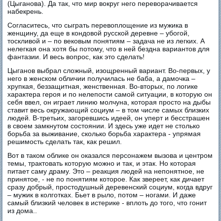
(Цыганова). Да так, что мир вокруг него переворачивается
набекрень.
Согласитесь, что сыграть перевоплощение из мужика в
женщину, да еще в кондовой русской деревне – убогой,
тоскливой и – по вековым понятиям – задача не из легких. А
нелегкая она хотя бы потому, что в ней бездна вариантов для
фантазии. И весь вопрос, как это сделать!
Цыганов выбрал сложный, изощренный вариант. Во-первых, у
него в женском обличии получилась не баба, а дамочка –
хрупкая, беззащитная, женственная. Во-вторых, по логике
характера героя и по нелепости самой ситуации, в которую он
себя ввел, он играет линию молчуна, которая просто на дыбы
ставит весь окружающий социум – в том числе самых близких
людей. В-третьих, загоревшись идеей, он уперт и бесстрашен
в своем замкнутом состоянии. И здесь уже идет не столько
борьба за выживание, сколько борьба характера - упрямая
решимость сделать так, как решил.
Вот в таком облике он оказался персонажем вызова и центром
темы, трактовать которую можно и так, и этак. Но которая
питает саму драму. Это – реакция людей на непонятное, не
принятое, - не по понятиям которое. Как звереет, как дичает
сразу добрый, простодушный деревенский социум, когда вдруг
– мужик в колготках. Бьет в рыло, потом – ногами. И даже
самый близкий человек в истерике - вплоть до того, что гонит
из дома..