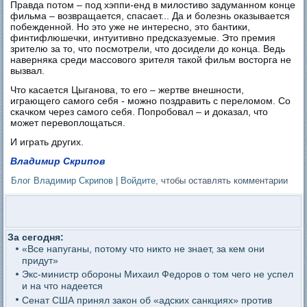
Правда потом – под хэппи-енд в милостиво задуманном конце
фильма – возвращается, спасает... Да и болезнь оказывается
побежденной. Но это уже не интересно, это бантики,
финтифлюшечки, интуитивно предсказуемые. Это премия
зрителю за то, что посмотрели, что досидели до конца. Ведь
наверняка среди массового зрителя такой фильм восторга не
вызвал.
Что касается Цыганова, то его – жертве внешности,
играющего самого себя - можно поздравить с переломом. Со
скачком через самого себя. Попробовал – и доказал, что
может перевоплощаться.
И играть других.
Владимир Скрипов
Блог Владимир Скрипов
|
Войдите
, чтобы оставлять комментарии
За сегодня:
«Все напуганы, потому что никто не знает, за кем они
придут»
Экс-министр обороны Михаил Федоров о том чего не успел
и на что надеется
Сенат США принял закон об «адских санкциях» против