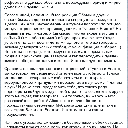
реформы, а дальше обозначить переходный период и мирно
двигаться к лучшей жизни.
Совсем иной, напомню, была реакция Обамы и других
европейских лидеров в отношении свергнутого президента
Туниса Бен Али. Закономерен и актуален вопрос: что общего
между потрясениями, происходящими в Тунисе и Египте? На
первый взгляд, многое: я бы сказал, что на входе в эту цепь
событий (т.е. набор причин) общее практически все (люди
устали от власти десятилетиями одного и того же генерала,
зажима демократических свобод, фальсификации выборов...).
Но вот на выходе (какого результата желать нормальным
людям в происходящей заварухе и как переходить к лучшей
жизни) - общего не так уж и много. И это следует понимать.
Сравнивать последствия таких потрясений в Тунисе и Египте,
мягко говоря, не серьезно. Жителей моего любимого Туниса
можно лишь поздравить с избавлением от автократа-
коррупционера и грядущими переменами к лучшему. Флаг им
в руки! И даже если представить себе, что такого рода
перевороты войдут в моду в этой стране, то соседям и миру от
этого не будет, как говорится, "ни холодно, ни жарко" - мол,
развлекайтесь, ребята! Абсолютно иначе обстоит с
последствиями свержения Мубарака для Египта, египтян и
всех стран Ближнего Востока. И в этом нет ни капли
преувеличения.
Начнем с угрозы исламизации: в беспорядках в обеих странах
исламисты играют свою роль, как играли и до их начала. Но