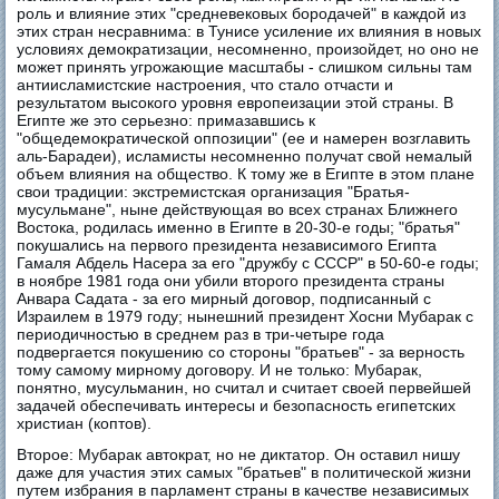
роль и влияние этих "средневековых бородачей" в каждой из
этих стран несравнима: в Тунисе усиление их влияния в новых
условиях демократизации, несомненно, произойдет, но оно не
может принять угрожающие масштабы - слишком сильны там
антиисламистские настроения, что стало отчасти и
результатом высокого уровня европеизации этой страны. В
Египте же это серьезно: примазавшись к
"общедемократической оппозиции" (ее и намерен возглавить
аль-Барадеи), исламисты несомненно получат свой немалый
объем влияния на общество. К тому же в Египте в этом плане
свои традиции: экстремистская организация "Братья-
мусульмане", ныне действующая во всех странах Ближнего
Востока, родилась именно в Египте в 20-30-е годы; "братья"
покушались на первого президента независимого Египта
Гамаля Абдель Насера за его "дружбу с СССР" в 50-60-е годы;
в ноябре 1981 года они убили второго президента страны
Анвара Садата - за его мирный договор, подписанный с
Израилем в 1979 году; нынешний президент Хосни Мубарак с
периодичностью в среднем раз в три-четыре года
подвергается покушению со стороны "братьев" - за верность
тому самому мирному договору. И не только: Мубарак,
понятно, мусульманин, но считал и считает своей первейшей
задачей обеспечивать интересы и безопасность египетских
христиан (коптов).
Второе: Мубарак автократ, но не диктатор. Он оставил нишу
даже для участия этих самых "братьев" в политической жизни
путем избрания в парламент страны в качестве независимых