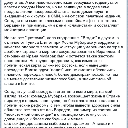
депутатов. А вся лево-насеристская верхушка отодвинута от
власти с уходом Насера, но не задвинута в подземелье:
представители насеровской элиты ныне доминируют в
академических кругах, в СМИ, имеют свои печатные издания.
Сегодня они вместе с левыми европейцами (все тот же аль-
Барадеи) и примкнувшими к ним исламистами и составляют
мейнстрим оппозиции.
Но это все "цветочки", дела внутренние. "Ягодки" в другом: в
отличие от Туниса Египет при Хосни Мубараке утвердился в
качестве опорного элемента конструкции умеренного лагеря в
арабских странах и мирного сосуществования с Израилем. В
отношении Ирана Мубарак был и остается также жестким
оппонентом. Не трудно представить, как изменится
политическая карта Ближнего Востока, если нынешний
президент Египта вдруг "падет" или не сможет обеспечить
плавного перехода к новой, более демократической, но тем
не менее достаточно жизнеспособной, а значит сильной
власти в Египте.
Сегодня лучший выход для египтян и всего мира, на мой
взгляд, таков: команда Мубарака возвращает жизнь в Стране
пирамид в нормальное русло, но безотлагательно начинает
политические реформы с тем, чтобы вывести здоровые силы
общества все того же аль-Барадеи, например из состояния
"несистемной оппозиции" в оппозицию системную, т.е.
допущенную к более свободным и менее
фальсифицированным выборам в парламент. А также и к
выборам президента в сентябре этого года.