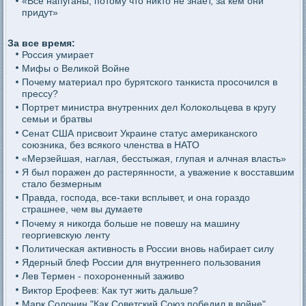
«Все напуганы, потому что никто не знает, за кем они
придут»
За все время:
Россия умирает
Мифы о Великой Войне
Почему материал про бурятского танкиста просочился в
прессу?
Портрет министра внутренних дел Колокольцева в кругу
семьи и братвы
Сенат США присвоит Украине статус американского
союзника, без всякого членства в НАТО
«Мерзейшая, наглая, бесстыжая, глупая и алчная власть»
Я был поражен до растерянности, а уважение к восставшим
стало безмерным
Правда, господа, все-таки всплывет, и она гораздо
страшнее, чем вы думаете
Почему я никогда больше не повешу на машину
георгиевскую ленту
Политическая активность в России вновь набирает силу
Ядерный блеф России для внутреннего пользования
Лев Термен - похороненный заживо
Виктор Ерофеев: Как тут жить дальше?
Марк Солонин "Как Советский Союз победил в войне"