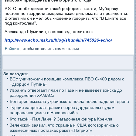
P.S. О необходимости такой реформы, кстати, Мубараку
постоянно твердили американские дипломаты и президенты.
В ответ им он имел обыкновение говорить, что "В Египте все
под контролем".
Александр Шумилин, востоковед, политолог
http://www.echo.msk.ru/blog/shumilin/745926-echo/
Войдите
, чтобы оставлять комментарии
За сегодня:
ВСУ уничтожили позицию комплекса ПВО С-400 рядом с
«дворцом Путина»
Израиль отвергает план по Газе и не выведет войска до
разоружения ХАМАСа
Болгария вызвала украинского посла после падения дрона
Турция запретила транзит через Дарданеллы судам,
направляющимся в Новороссийск
Кто такой «Пал Лаич»? Загадочная фигура Кремля
Зеленский заявил, что Украина и США договорились о
ежемесячных поставках ракет «Пэтриот»