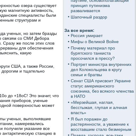
паутине, основополагающий
ерхностью озера существует
принцип путинизма
кую магнитную активность,
разваливается
жданские специалисты были
Шапочный раздор
венным структурам и
За все время:
да ученых, но затем бразды
Россия умирает
о связям со СМИ Дебора
Мифы о Великой Войне
 Сразу же после этих слов
Почему материал про
прерваны для обеспечения
выяснить, какую
бурятского танкиста
просочился в прессу?
Портрет министра внутренних
руги США, а также России,
дел Колокольцева в кругу
е дорогим и тщательно
семьи и братвы
Сенат США присвоит Украине
статус американского
союзника, без всякого членства
0o до +18oС! Это значит, что
в НАТО
зания приборов, ученые
«Мерзейшая, наглая,
водной поверхностью может
бесстыжая, глупая и алчная
власть»
ппы ученых, выполнявшие
Я был поражен до
итании, намеревались
растерянности, а уважение к
и получили указание все
восставшим стало безмерным
ю антарктическую станцию в
Правда, господа, все-таки