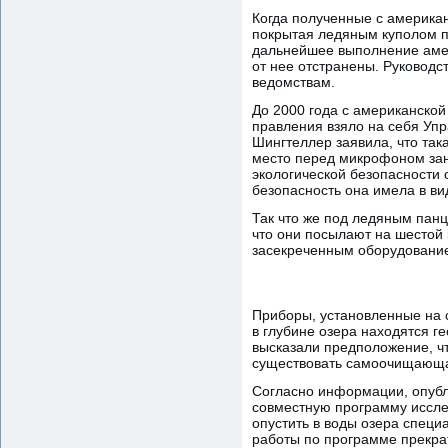
Когда полученные с американ
покрытая ледяным куполом п
дальнейшее выполнение амер
от нее отстранены. Руковод
ведомствам.
До 2000 года с американско
правления взяло на себя Уп
Шингтеллер заявила, что так
место перед микрофоном зан
экологической безопасности 
безопасность она имела в ви
Так что же под ледяным панц
что они посылают на шестой 
засекреченным оборудовани
Приборы, установленные на сп
в глубине озера находятся г
высказали предположение, ч
существовать самоочищающая
Согласно информации, опубл
совместную программу иссле
опустить в воды озера спец
работы по программе прекрат