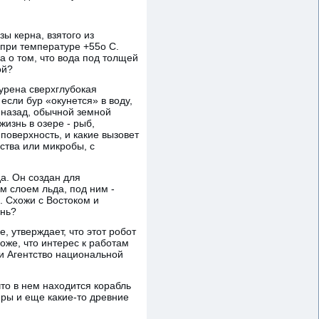
ы керна, взятого из
 при температуре +55o С.
за о том, что вода под толщей
ой?
урена сверхглубокая
если бур «окунется» в воду,
 назад, обычной земной
жизнь в озере - рыб,
 поверхность, и какие вызовет
ества или микробы, с
а. Он создан для
м слоем льда, под ним -
. Схожи с Востоком и
знь?
 утверждает, что этот робот
оже, что интерес к работам
 и Агентство национальной
то в нем находится корабль
ры и еще какие-то древние