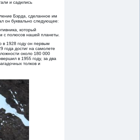
тали и садились
вление Бэрда, сделанное им
зал он буквально следующее:
тивника, который
м с полюсов нашей планеты.
о в 1928 году он первым
9 года достиг на самолете
сложности около 180 000
вершил в 1955 году, за два
загадочных толков и