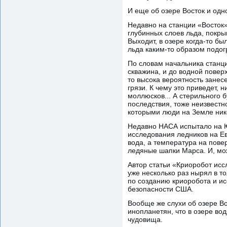
И еще об озере Восток и од
Недавно на станции «Восток»
глубинных слоев льда, покры
Выходит, в озере когда-то бы
льда каким-то образом подог
По словам начальника станци
скважина, и до водной поверх
то высока вероятность занес
грязи. К чему это приведет, 
моллюсков... А стерильного б
последствия, тоже неизвестно
которыми люди на Земле нико
Недавно НАСА испытало на Ю
исследования ледников на Ев
вода, а температура на повер
ледяные шапки Марса. И, мож
Автор статьи «Криоробот исс
уже несколько раз нырял в т
по созданию криоробота и ис
безопасности США.
Вообще же слухи об озере Во
инопланетян, что в озере в
чудовища.