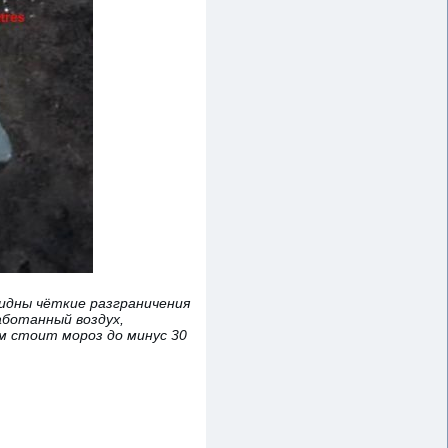
идны чёткие разграничения
аботанный воздух,
м стоит мороз до минус 30