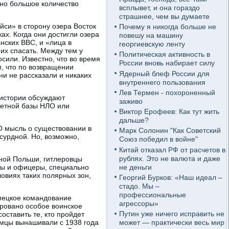
ено большое количество
всплывет, и она гораздо
страшнее, чем вы думаете
йси» в сторону озера Восток
Почему я никогда больше не
х. Когда они достигли озера
повешу на машину
нских ВВС, и «лица в
георгиевскую ленту
их спасать. Между тем у
Политическая активность в
сили. Известно, что во время
России вновь набирает силу
, что по возвращении
Ядерный блеф России для
ни не рассказали и никаких
внутреннего пользования
Лев Термен - похороненный
 истории обсуждают
заживо
ретной базы НЛО или
Виктор Ерофеев: Как тут жить
дальше?
О мысль о существовании в
Марк Солонин "Как Советский
сурдной. Но, возможно,
Союз победил в войне"
Китай отказал РФ от расчетов в
рублях. Это не валюта и даже
нной Польши, гитлеровцы
не деньги
ты и офицеры, специально
овиях таких полярных зон,
Георгий Бурков: «Наш идеал –
стадо. Мы –
профессиональные
емецкое командование
агрессоры»
ировано особое воинское
Путин уже ничего исправить не
ставить те, кто пройдет
емцы вынашивали с 1938 года
может — практически весь мир