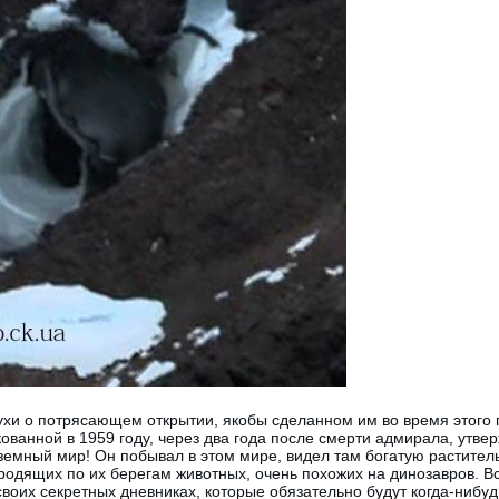
ухи о потрясающем открытии, якобы сделанном им во время этого п
ванной в 1959 году, через два года после смерти адмирала, утвер
дземный мир! Он побывал в этом мире, видел там богатую раститель
бродящих по их берегам животных, очень похожих на динозавров. В
своих секретных дневниках, которые обязательно будут когда-нибу