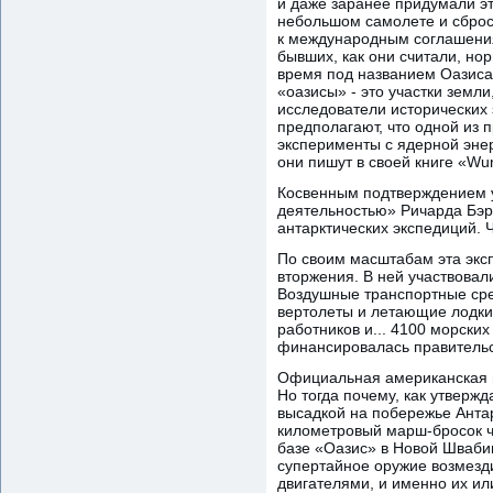
и даже заранее придумали эт
небольшом самолете и сброс
к международным соглашениям
бывших, как они считали, но
время под названием Оазиса 
«оазисы» - это участки земл
исследователи исторических 
предполагают, что одной из п
эксперименты с ядерной эне
они пишут в своей книге «Wu
Косвенным подтверждением у
деятельностью» Ричарда Бэрд
антарктических экспедиций. Ч
По своим масштабам эта эк
вторжения. В ней участвовал
Воздушные транспортные сре
вертолеты и летающие лодки
работников и... 4100 морски
финансировалась правительс
Официальная американская п
Но тогда почему, как утверж
высадкой на побережье Анта
километровый марш-бросок че
базе «Оазис» в Новой Швабии
супертайное оружие возмезди
двигателями, и именно их ил