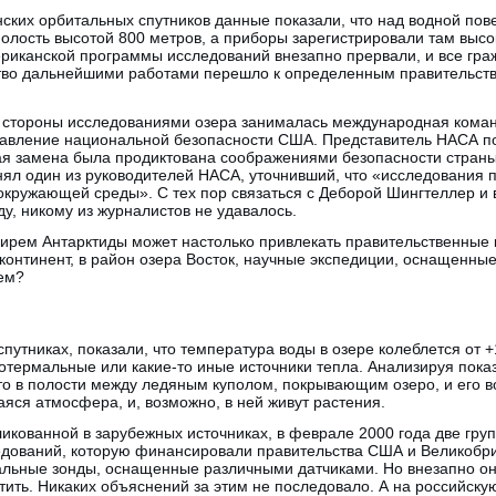
ских орбитальных спутников данные показали, что над водной пов
олость высотой 800 метров, а приборы зарегистрировали там высо
иканской программы исследований внезапно прервали, и все гра
ство дальнейшими работами перешло к определенным правительст
й стороны исследованиями озера занималась международная коман
равление национальной безопасности США. Представитель НАСА п
ая замена была продиктована соображениями безопасности страны.
ял один из руководителей НАСА, уточнивший, что «исследования 
окружающей среды». С тех пор связаться с Деборой Шингтеллер и 
ду, никому из журналистов не удавалось.
ирем Антарктиды может настолько привлекать правительственные к
континент, в район озера Восток, научные экспедиции, оснащенны
ем?
утниках, показали, что температура воды в озере колеблется от +1
еотермальные или какие-то иные источники тепла. Анализируя пока
то в полости между ледяным куполом, покрывающим озеро, и его 
ся атмосфера, и, возможно, в ней живут растения.
икованной в зарубежных источниках, в феврале 2000 года две гру
дований, которую финансировали правительства США и Великобр
иальные зонды, оснащенные различными датчиками. Но внезапно он
ить. Никаких объяснений за этим не последовало. А на российску