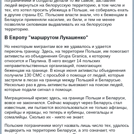
пограничники и солдаты делали то же самое, заставляя
людей вернуться на белорусскую территорию, в том числе и
тех, кто хотел просить убежища в Польше, не собираясь ехать
в другие страны ЕС. Польские власти знали, что к беженцам в
Беларуси применяли насилие, их били, и тем не менее
позволяли силовикам выдавливать их на белорусскую
территорию.
В Европу "маршрутом Лукашенко"
Но некоторым мигрантам все же удавалось и удается
пересечь границу. Здесь, на территории Польши, им помогают
активисты из объединения Grupa Granica, к которому
относится и Паулина. В него входит 14 польских
неправительственных организаций, помогающих
беженцам на границе. В конце июня активисты объединения
получили 130 СМС с просьбой о помощи от людей, которые
застряли в лесах на границе между Польшей и Беларусью.
Несколько раз в день активисты выезжают на поиски людей,
которые подали сигнал о помощи.
Миграционный кризис здесь, на границе Польши и Беларуси,
вовсе не закончился. Сейчас маршрут через Беларусь стал
известным, им пытаются воспользоваться не только афганцы,
сирийцы и иракцы, но теперь и кубинцы, сенегальцы и
сомалийцы. Сколько их - никто не знает.
Польские пограничники могут назвать лишь число тех, удалось
выдворить на территорию Беларуси, а это означает, что