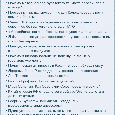
Почему материал про бурятского танкиста просочился в
прессу?
Портрет министра внутренних дел Колокольцева в кругу
семьи и братвы
Сенат США присвоит Украине статус американского
союзника, без всякого членства в НАТО
«Мерзейшая, наглая, бесстыжая, глупая и алчная власть»
Я был поражен до растерянности, а уважение к восставшим
стало безмерным
Правда, господа, все-таки всплывет, и она гораздо
страшнее, чем вы думаете
Почему я никогда больше не повешу на машину
георгиевскую ленту
Политическая активность в России вновь набирает силу
Ядерный блеф России для внутреннего пользования
Лев Термен - похороненный заживо
Виктор Ерофеев: Как тут жить дальше?
Марк Солонин "Как Советский Союз победил в войне"
Китай отказал РФ от расчетов в рублях. Это не валюта и
даже не деньги
Георгий Бурков: «Наш идеал – стадо. Мы –
профессиональные агрессоры»
Путин уже ничего исправить не может — практически весь
мир считает русских злодеями, как народ