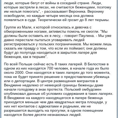
люди, которые бегут от войны в соседней стране. Люди,
которые застряли в лесах, не считаются беженцами, поэтому
им нельзя помогать", - рассказывает Вероника. Веронику
освободили, но каждые четыре месяца она должна
появляться в суде. Теоретически ей грозит до 8 лет тюрьмы.
Группе из Мали, к которой относилась и девочка с
обмороженными ногами, активисты помочь не смогли. "Мы
должны были оставить их в лесу, - говорит Паулина. - Мы уже
давно перестали пытаться уговаривать людей
регистрироваться у польских пограничников. Мы можем лишь
сказать им правду о том, что если их поймают, они должны
будут до полугода находиться в закрытом лагере для
беженцев, как в тюрьме".
По всей Польше сейчас есть 8 таких лагерей. В Белостоке в
одном из них находятся 700 человек, в начале года их было
около 2000. Они находятся в таких лагерях до того момента,
пока не будет принято решение о предоставлении убежища
или о депортации. В центре размещения мигрантов в
Венджине недалеко от немецкой границы беженцы даже
начали голодовку в знак протеста. Польский омбудсмен
опубликовал данные об условиях содержания в таких лагерях.
В Венджине на каждого находящегося в лагере беженца
приходится меньше чем два квадратных метра площади, у
них нет контактов с адвокатами и родными, им не
разрешается выходить на прогулки, в одном помещении
находится более десяти незнакомых людей.