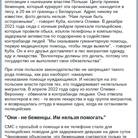
оппозиции к нынешним властям Польши. Центр приема
беженцев, который курирует эта организация, находится в
лесу, в 20 км от границы с Беларусью. Адрес никому не
известен, фото делать нельзя. "Нам лучше быть
осторожными", - говорит Куба, коллега Оливки. В декабре
2021 года сюда с ночным рейдом приехали полицейские,
которые провели обыск, изъяли телефоны и компьютеры,
задержали активистов по подозрению в содействии
контрабанде людей. "Мы оказываем гуманитарную помощь,
первую медицинскую помощь, чтобы люди выжили", - говорит
Куба. Он и его друзья доставляют в лес мигрантам одежду,
еду и лекарства: "Волонтеры должны это делать, потому что
государство не выполняет свои обязательства".
При этом польское законодательство не запрещает такого
рода помощь, как раз наоборот: наказуемо
неоказание помощи нуждающимся. И несмотря на это
польские власти против тех, кто поддерживает нелегальных
мигрантов. В апреле 2022 года одну из коллег Оливки -
Веронику - обвинили в контрабанде людьми. Она отвезла
волонтеров в лес - те везли лекарства и еду группе мигрантов,
и возвращалась оттуда в машине одна, когда ее остановили
полицейские.
"Они - не беженцы. Им нельзя помогать"
СМС с просьбой о помощи в ее телефоне стало для
полицейских поводом для задержания девушки на двое суток.
"Чиновники объяснили, что беженцами считаются только те