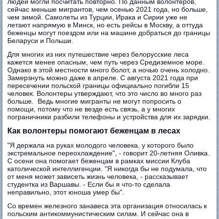
людей могли посчитать повторно. По данным волонтеров,
сейчас меньше мигрантов, чем осенью 2021 года, но больше,
чем зимой. Самолеты из Турции, Ирака и Сирии уже не
летают напрямую в Минск, но есть рейсы в Москву, а оттуда
беженцы могут поездом или на машине добраться до границы
Беларуси и Польши.
Для многих из них путешествие через белорусские леса
кажется менее опасным, чем путь через Средиземное море.
Однако в этой местности много болот, а ночью очень холодно.
Замерзнуть можно даже в апреле. С августа 2021 года при
пересечении польской границы официально погибли 15
человек. Волонтеры утверждают, что это число во много раз
больше. Ведь многие мигранты не могут попросить о
помощи, потому что не везде есть связь, а у многих
пограничники разбили телефоны и устройства для их зарядки.
Как волонтеры помогают беженцам в лесах
"Я держала на руках молодого человека, у которого было
экстремальное переохлаждение", - говорит 20-летняя Оливка.
С осени она помогает беженцам в рамках миссии Клуба
католической интеллигенции. "Я никогда бы не подумала, что
от меня может зависеть жизнь человека, - рассказывает
студентка из Варшавы. - Если бы я что-то сделала
неправильно, этот юноша умер бы".
Со времен железного занавеса эта организация относилась к
польским антикоммунистическим силам. И сейчас она в