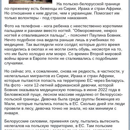
На польско-белорусской границе
по-прежнему есть беженцы из Сирии, Ирака и стран Африки.
Но отношение к ним другое, чем к украинцам. Помогают им
только волонтеры - под страхом наказания.
Фото на телефоне - нога ребенка с неестественно короткими
пальцами и ранами вместо ногтей. "Обморожение, некроз
ногтей и отвалившиеся пальцы", - поясняет Паулина Бовник.
Нечто подобное она видела раньше лишь в учебниках по
медицине. Так выглядели ноги солдат, которые долго время
находились в окопах и не могли снять обувь, несмотря на то,
что им было холодно или мокро. Со времен Второй мировой
войны врачи в Европе почти не сталкивались с подобными
случаями.
Но сейчас это, к сожалению, снова не редкость, в частности, у
нелегальных мигрантов из Сирии, Ирака и стран Африки,
которые пытаются попасть на территорию ЕС через Беларусь.
На фото - ноги 12-летней африканской девочки, которой
Бовник оказывала медицинскую помощь в июне 2022 года в
Беловежской пуще, лесном массиве недалеко от белорусско-
польской границы. Девочка была среди группы беженцев из
Мали, которые пытались попасть в ЕС. Сколько дней эти люди
провели в лесу, девочка точно не знала, но как минимум с
января.
Белорусские силовики, применяя силу, пытались вытеснить
нелегалов на польскую территорию, в ЕС. Там польские