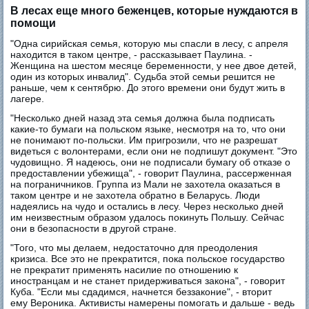
В лесах еще много беженцев, которые нуждаются в
помощи
"Одна сирийская семья, которую мы спасли в лесу, с апреля
находится в таком центре, - рассказывает Паулина. -
Женщина на шестом месяце беременности, у нее двое детей,
один из которых инвалид". Судьба этой семьи решится не
раньше, чем к сентябрю. До этого времени они будут жить в
лагере.
"Несколько дней назад эта семья должна была подписать
какие-то бумаги на польском языке, несмотря на то, что они
не понимают по-польски. Им пригрозили, что не разрешат
видеться с волонтерами, если они не подпишут документ. "Это
чудовищно. Я надеюсь, они не подписали бумагу об отказе о
предоставлении убежища", - говорит Паулина, рассерженная
на пограничников. Группа из Мали не захотела оказаться в
таком центре и не захотела обратно в Беларусь. Люди
надеялись на чудо и остались в лесу. Через несколько дней
им неизвестным образом удалось покинуть Польшу. Сейчас
они в безопасности в другой стране.
"Того, что мы делаем, недостаточно для преодоления
кризиса. Все это не прекратится, пока польское государство
не прекратит применять насилие по отношению к
иностранцам и не станет придерживаться закона", - говорит
Куба. "Если мы сдадимся, начнется беззаконие", - вторит
ему Вероника. Активисты намерены помогать и дальше - ведь