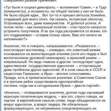
совершенно разным причинам».
«Тут были и социал-демократы, – вспоминает Сажин, – и Тудэ
(коммунисты), и исламисты, но общей тактики у них не было.
Не было общей идеи... Вот тут-то и пришел аятолла Хомейни,
создавший для всего этого, так сказать, исламскую оболочку.
Устроившую всех, даже коммунистов. И добился успеха. А
потом четко – как гениальный политик – стал просто-напросто
устранять попутчиков. И за три года расправился со всеми, кто
его поддерживал – оставив только своих. Вам это ничего не
напоминает?»
Аналогии, что и говорить, напрашиваются. «Разумеется, –
констатирует востоковед, – очевидно, что советский режим
основывался на воинствующем атеизме (хотя его лидер и был
воспитанником духовной семинарии), а иранский режим –
клерикальный. Но ведь главное в другом: господствует одна,
единственная государственная идеология – отторгающая
даже проблески других идеологий. И в этом смысле и СССР, и
нацистская Германия, и Иран – вполне сопоставимы.
Правда, есть и примечательное различие: в Советском Союзе
и в третьем рейхе существовала однопратийная
система, тогда как в сегодняшнем Иране – двести партий».
«Конечно, – оговаривается аналитик, долгие годы изучавший
иранскую политическую модель, – все это, строго говоря, не
партии в европейском смысле слова: люди объединяются не
вокруг идеологии, а вокруг лидера. Не обязательно
формулирующего, но непременно олицетворяющего их