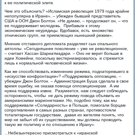
к ее политической элите.
Чем это объяснить? «Исламская революция 1979 года крайне
непопулярна в Иране», – убежден бывший представитель
США в ООН Джон Болтон. «Не думаю, – продолжает он, – что
ее поддерживает молодежь. Прибавьте к этому
экономические неурядицы. Вдобавок, есть множество
этнических групп, не приемлющих нынешний режим».
Мнение отставного дипломата разделяет сын опального
аятоллы. «Сегодняшнее поколение – уже не революционное,
– считает Хассан Шариатмадари. – Оно не верит больше в
идеи Хомейни, поскольку вестернизировалось и стремится
лишь к нормальной человеческой жизни».
Как же способствовать изменению режима, поднаторевшего в
«искусстве конфронтации»? «Поддерживать оппозицию, –
убежден Джон Болтон. – Администрация Буша сделала в свое
время ошибку, не оказав помощи оппозиционерам. А им
нужна поддержка извне. Разумеется, нам следует соблюдать
осторожность, чтобы не дать режиму повода объявить их
америанскими марионетками. Но, подобно тому, как мы
поддерживали «Солидарность» в Польше, помогали борцам
сопротивления в самых разных странах, противостояли
тоталитарным государствам, давая их жителям понять, что
мир не забыл об их существовании, мы должны проводить
такую же политику и по отношению к Ирану».
...Небезынтересно присмотреться к «иранской