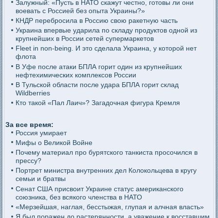
Залужный: «Пусть в НАТО скажут честно, готовы ли они
воевать с Россией без опыта Украины?»
КНДР перебросила в Россию свою ракетную часть
Украина впервые ударила по складу продуктов одной из
крупнейших в России сетей супермаркетов
Fleet in non-being. И это сделала Украина, у которой нет
флота
В Уфе после атаки БПЛА горит один из крупнейших
нефтехимических комплексов России
В Тульской области после удара БПЛА горит склад
Wildberries
Кто такой «Пал Лаич»? Загадочная фигура Кремля
За все время:
Россия умирает
Мифы о Великой Войне
Почему материал про бурятского танкиста просочился в
прессу?
Портрет министра внутренних дел Колокольцева в кругу
семьи и братвы
Сенат США присвоит Украине статус американского
союзника, без всякого членства в НАТО
«Мерзейшая, наглая, бесстыжая, глупая и алчная власть»
Я был поражен до растерянности, а уважение к восставшим