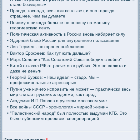
стало безмерным
Правда, господа, все-таки всплывет, и она гораздо
страшнее, чем вы думаете
Почему я никогда больше не повешу на машину
георгиевскую ленту
Политическая активность в России вновь набирает силу
Ядерный блеф России для внутреннего пользования
Лев Термен - похороненный заживо
Виктор Ерофеев: Как тут жить дальше?
Марк Солонин "Как Советский Союз победил в войне"
Китай отказал РФ от расчетов в рублях. Это не валюта и
даже не деньги
Георгий Бурков: «Наш идеал – стадо. Мы –
профессиональные агрессоры»
Путин уже ничего исправить не может — практически весь
мир считает русских злодеями, как народ
Академик И.П.Павлов о русском массовом уме
Все войны СССР - хронология «мирной жизни»
"Палестинский народ" был полностью выдуман КГБ. Это
было лубянским проектом, спецоперацией
Имя пользователя
*