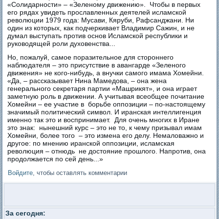
«Солидарности» – «Зеленому движению». Чтобы в первых
его рядах увидеть прославленных деятелей исламской
революции 1979 года: Мусави, Кяруби, Рафсанджани. Ни
один из которых, как подчеркивает Владимир Сажин, и не
думал выступать против основ Исламской республики и
руководящей роли духовенства...
Но, пожалуй, самое поразительное для стороннего
наблюдателя – это присутствие в авангарде «Зеленого
движения» не кого-нибудь, а внучки самого имама Хомейни.
«Да, – рассказывает Нина Мамедова, – она жена
генерального секретаря партии «Машрикят», и она играет
заметную роль в движении. А учитывая всеобщее почитание
Хомейни – ее участие в борьбе оппозиции – по-настоящему
значимый политический символ. И иранская интеллигенция
именно так это и воспринимает. Для очень многих в Иране
это знак: нынешний курс – это не то, к чему призывал имам
Хомейни, более того – это измена его делу. Немаловажно и
другое: по мнению иранской оппозиции, исламская
революция – отнюдь не достояние прошлого. Напротив, она
продолжается по сей день...»
Войдите
, чтобы оставлять комментарии
За сегодня: