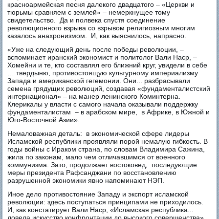
красноармейская песня далекого двадцатого – «Церкви и
тюрьмы сравняем с землей» – немеркнущее тому
свидетельство. Да и полвека спустя соединение
революционного взрыва со взрывом религиозным многим
казалось анахронизмом. И, как выяснилось, напрасно.
«Уже на следующий день после победы революции, –
вспоминает иранский экономист и политолог Вали Наср, –
Хомейни и те, кто составлял его ближний круг, увидели в себе
… твердыню, противостоящую культурному империализму
Запада и американской гегемонии. Они... разбрасывали
семена грядущих революций, создавая «фундаменталистский
интернационал» – на манер ленинского Коминтерна.
Клерикалы у власти с самого начала оказывали поддержку
фундаменталистам – в арабском мире, в Африке, в Южной и
Юго-Восточной Азии».
Немаловажная деталь: в экономической сфере лидеры
Исламской республики проявляли порой немалую гибкость. В
годы войны с Ираком страна, по словам Владимира Сажина,
жила по законам, мало чем отличавшимся от военного
коммунизма. Зато, продолжает востоковед, последующие
меры президента Рафсанджани по восстановлению
разрушенной экономики явно напоминают НЭП.
Иное дело противостояние Западу и экспорт исламской
революции: здесь поступаться принципами не приходилось.
И, как констатирует Вали Наср, «Исламская республика...
довела искусство конфронтации до высокого совершенства».