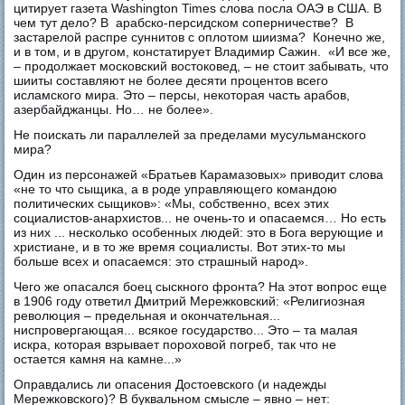
цитирует газета Washington Times слова посла ОАЭ в США. В
чем тут дело? В арабско-персидском соперничестве? В
застарелой распре суннитов с оплотом шиизма? Конечно же,
и в том, и в другом, констатирует Владимир Сажин. «И все же,
– продолжает московский востоковед, – не стоит забывать, что
шииты составляют не более десяти процентов всего
исламского мира. Это – персы, некоторая часть арабов,
азербайджанцы. Но… не более».
Не поискать ли параллелей за пределами мусульманского
мира?
Один из персонажей «Братьев Карамазовых» приводит слова
«не то что сыщика, а в роде управляющего командою
политических сыщиков»: «Мы, собственно, всех этих
социалистов-анархистов... не очень-то и опасаемся… Но есть
из них ... несколько особенных людей: это в Бога верующие и
христиане, и в то же время социалисты. Вот этих-то мы
больше всех и опасаемся: это страшный народ».
Чего же опасался боец сыскного фронта? На этот вопрос еще
в 1906 году ответил Дмитрий Мережковский: «Религиозная
революция – предельная и окончательная...
ниспровергающая... всякое государство... Это – та малая
искра, которая взрывает пороховой погреб, так что не
остается камня на камне...»
Оправдались ли опасения Достоевского (и надежды
Мережковского)? В буквальном смысле – явно – нет: