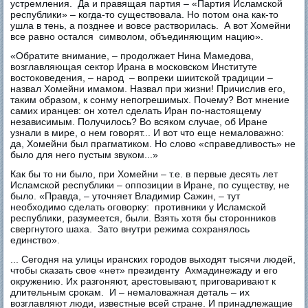
устремления. Да и правящая партия – «Партия Исламской
республики» – когда-то существовала. Но потом она как-то
ушла в тень, а позднее и вовсе растворилась. А вот Хомейни
все равно остался символом, объединяющим нацию».
«Обратите внимание, – продолжает Нина Мамедова,
возглавляющая сектор Ирана в московском Институте
востоковедения, – народ – вопреки шиитской традиции –
назвал Хомейни имамом. Назвал при жизни! Причислив его,
таким образом, к сонму непогрешимых. Почему? Вот мнение
самих иранцев: он хотел сделать Иран по-настоящему
независимым. Получилось? Во всяком случае, об Иране
узнали в мире, о нем говорят... И вот что еще немаловажно:
да, Хомейни был прагматиком. Но слово «справедливость» не
было для него пустым звуком...»
Как бы то ни было, при Хомейни – т.е. в первые десять лет
Исламской республики – оппозиции в Иране, по существу, не
было. «Правда, – уточняет Владимир Сажин, – тут
необходимо сделать оговорку: противники у Исламской
республики, разумеется, были. Взять хотя бы сторонников
свергнутого шаха. Зато внутри режима сохранялось
единство».
... Сегодня на улицы иранских городов выходят тысячи людей,
чтобы сказать свое «нет» президенту Ахмадинежаду и его
окружению. Их разгоняют, арестовывают, приговаривают к
длительным срокам. И – немаловажная деталь – их
возглавляют люди, известные всей стране. И принадлежащие