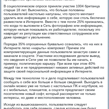
В социологическом опросе приняли участие 1004 британца
старше 18 лет. Выяснилось, что больше половины
пользователей настолько напуганы, что просто мечтают
удалить всю информацию о себе, которую они столь беспечно
разместили в Интернете. Вместе с тем почти 25% признались,
что когда-то выложили в Сеть фотографию или информацию,
которую нельзя показывать их работодателю, поскольку это
навредит их репутации как ответственных сотрудников или
даже приведет к увольнению.
Порядка 35% опрошенных буквально сознались, что на них в
Интернете легко «нарыть» компромат. Причем эти
компрометирующие данные пользователи зачастую сами и
закачали в соцсети. Участники исследования делали вывод,
что сведения в Сети уже не позволили бы им начать, к
примеру, политическую карьеру. При всем при этом 40%
людей так и не предпринимают никаких активных действий по
защите своей персональной информации в Интернете.
Между тем технологии то и дело подталкивают пользователей
сообщать о себе все больше и больше сведений. Выходить в
онлайн можно уже не только с настольных ПК и ноутбуков, но
и с мобильных, планшетов, а соцсети предлагают своим
посетителям новый софт, который рассекретит не только
интересы, но даже и местоположение человека.
Исходя из вышесказанного, пользователям следует
выработать для себя правила, следуя которым они будут