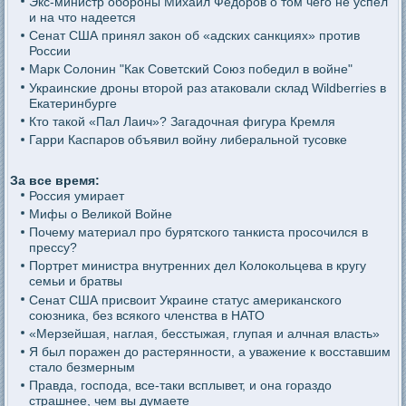
Экс-министр обороны Михаил Федоров о том чего не успел
и на что надеется
Сенат США принял закон об «адских санкциях» против
России
Марк Солонин "Как Советский Союз победил в войне"
Украинские дроны второй раз атаковали склад Wildberries в
Екатеринбурге
Кто такой «Пал Лаич»? Загадочная фигура Кремля
Гарри Каспаров объявил войну либеральной тусовке
За все время:
Россия умирает
Мифы о Великой Войне
Почему материал про бурятского танкиста просочился в
прессу?
Портрет министра внутренних дел Колокольцева в кругу
семьи и братвы
Сенат США присвоит Украине статус американского
союзника, без всякого членства в НАТО
«Мерзейшая, наглая, бесстыжая, глупая и алчная власть»
Я был поражен до растерянности, а уважение к восставшим
стало безмерным
Правда, господа, все-таки всплывет, и она гораздо
страшнее, чем вы думаете