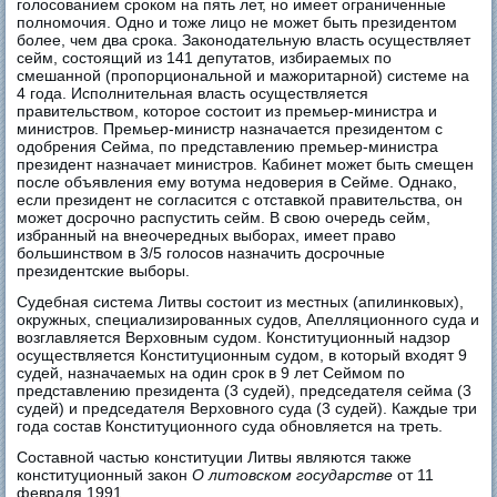
голосованием сроком на пять лет, но имеет ограниченные
полномочия. Одно и тоже лицо не может быть президентом
более, чем два срока. Законодательную власть осуществляет
сейм, состоящий из 141 депутатов, избираемых по
смешанной (пропорциональной и мажоритарной) системе на
4 года. Исполнительная власть осуществляется
правительством, которое состоит из премьер-министра и
министров. Премьер-министр назначается президентом с
одобрения Сейма, по представлению премьер-министра
президент назначает министров. Кабинет может быть смещен
после объявления ему вотума недоверия в Сейме. Однако,
если президент не согласится с отставкой правительства, он
может досрочно распустить сейм. В свою очередь сейм,
избранный на внеочередных выборах, имеет право
большинством в 3/5 голосов назначить досрочные
президентские выборы.
Судебная система Литвы состоит из местных (апилинковых),
окружных, специализированных судов, Апелляционного суда и
возглавляется Верховным судом. Конституционный надзор
осуществляется Конституционным судом, в который входят 9
судей, назначаемых на один срок в 9 лет Сеймом по
представлению президента (3 судей), председателя сейма (3
судей) и председателя Верховного суда (3 судей). Каждые три
года состав Конституционного суда обновляется на треть.
Составной частью конституции Литвы являются также
конституционный закон
О литовском государстве
от 11
февраля 1991.