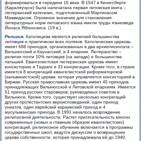
формироваться в середине 16 века. В 1547 в Кенигсберге
(Караляучусе) была напечатана первая литовская книга –
лютеранский катехизис, подготовленный Мартинасом
Мажвидасом. Огромное значение для становления
литературных норм литовского языка имели труды языковеда
Йонаса Яблонскиса. (19 в.).
Религия.
Католицизм является религией большинства
литовцев и практически всех поляков. Католическая церковь
имеет 688 приходов, организованных в два архиепископата –
Вильнюсский и Каунасский, и 4 епархии. Лютеранство –
религия почти 10% литовцев (на западе) и большинства
латышей. Евангелистская лютеранская церковь имеет
консисторию в Таураге и 33 конгрегации. Кроме того, в стране
имеется 8 конгрегаций евангелистской реформаторской
(кальвинистской) церкви, которая управляется консисторией в
Биржае. Русская православная церковь имеет 45 приходов,
принадлежащих Вильнюсской и Литовской епархиям. Имеется
51 приход русских староверов, руководимых советом в
Вильнюсе. Кроме того, существует несколько конгрегаций
других протестантских вероисповеданий, один приход
униатов, один еврейский караимский приход и 4
мусульманских прихода. В 1991 началось возрождение
религиозной деятельности. Растет притягательность многих
современных (новых и главным образом евангелистских)
конгрегаций, религиозное обучение включается в программы
государственных школ, ведутся дискуссии о возвращении
церкви собственности, которая принадлежала ей до 1940.