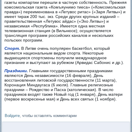
газеты компартии перешли в частную собственность. Прежняя
комсомольская газета «Комъяунимо тиеса» («Комсомольская
правда») переименована в «Летувос ритас» («Заря Литвы») и
имеет тираж 200 тыс. экз. Среди других крупных изданий –
правительственная «Летувос айдас» («Эхо Литвы») и
независимая «Республика». Имеется одна местная
телевизионная станция (в Вильнюсе); осуществляется
трансляция программ российских каналов и нескольких
польских программ.
Спорт.
В Литве очень популярен баскетбол, который
является национальным видом спорта. Некоторые
выдающиеся спортсмены получили международное
признание и выступают за рубежом (Арвидас Сабонис и др.).
Праздники.
Главными государственными праздниками
являются День независимости (16 февраля), День
восстановления литовской государственности (11 марта),
Коронация Миндаугаса (6 июля). Главные религиозные
праздники – Рождество и Пасха (католическая). В число
праздников входят также Новый год (1 января), День матери
(первое воскресенье мая) и День всех святых (1 ноября).
Войдите
, чтобы оставлять комментарии