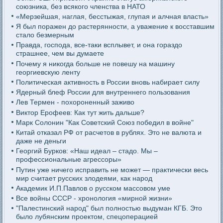
союзника, без всякого членства в НАТО
«Мерзейшая, наглая, бесстыжая, глупая и алчная власть»
Я был поражен до растерянности, а уважение к восставшим
стало безмерным
Правда, господа, все-таки всплывет, и она гораздо
страшнее, чем вы думаете
Почему я никогда больше не повешу на машину
георгиевскую ленту
Политическая активность в России вновь набирает силу
Ядерный блеф России для внутреннего пользования
Лев Термен - похороненный заживо
Виктор Ерофеев: Как тут жить дальше?
Марк Солонин "Как Советский Союз победил в войне"
Китай отказал РФ от расчетов в рублях. Это не валюта и
даже не деньги
Георгий Бурков: «Наш идеал – стадо. Мы –
профессиональные агрессоры»
Путин уже ничего исправить не может — практически весь
мир считает русских злодеями, как народ
Академик И.П.Павлов о русском массовом уме
Все войны СССР - хронология «мирной жизни»
"Палестинский народ" был полностью выдуман КГБ. Это
было лубянским проектом, спецоперацией