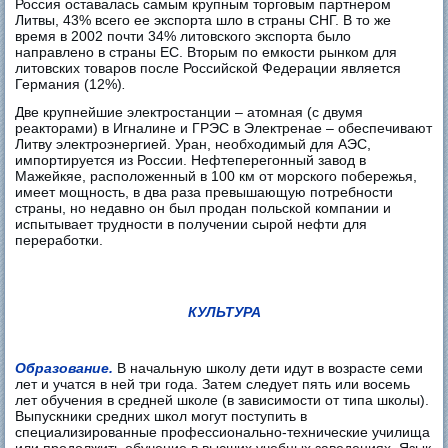
Россия оставалась самым крупным торговым партнером
Литвы, 43% всего ее экспорта шло в страны СНГ. В то же
время в 2002 почти 34% литовского экспорта было
направлено в страны ЕС. Вторым по емкости рынком для
литовских товаров после Российской Федерации является
Германия (12%)
.
Две крупнейшие электростанции – атомная (с двумя
реакторами) в Игналине и ГРЭС в Электренае – обеспечивают
Литву электроэнергией. Уран, необходимый для АЭС,
импортируется из России. Нефтеперегонный завод в
Мажейкяе, расположенный в 100 км от морского побережья,
имеет мощность, в два раза превышающую потребности
страны, но недавно он был продан польской компании и
испытывает трудности в получении сырой нефти для
переработки.
КУЛЬТУРА
Образование.
В начальную школу дети идут в возрасте семи
лет и учатся в ней три года. Затем следует пять или восемь
лет обучения в средней школе (в зависимости от типа школы).
Выпускники средних школ могут поступить в
специализированные профессионально-технические училища
или продолжить обучение в высших учебных заведениях. Язык