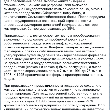
для обеспечения более высокой капитализации и
стабильности. Банковская реформа 1998 включала
ликвидацию Государственного коммерческого банка, активы
которого передавались Сберегательному банку, и
приватизацию Сельскохозяйственного банка. После передачи
части государственных пакетов акций стратегическим
инвесторам суммарная доля акций государства в секторе
коммерческих банков уменьшилась до 35%.
Приватизация является основным звеном преобразования
экономики, но осложняется проблемой реституции
собственности (прежде всего земли), конфискованной
советским правительством. Конфликт интересов сегодняшних
фермеров и прежних собственников земли был частично
урегулирован путем выделения заинтересованным фермерам
небольших участков государственных земель в собственность.
За время реформ государственные сельскохозяйственные
предприятия (совхозы и колхозы) были распущены, а число
частных фермеров увеличилось с 7 тыс. в 1991 до 73 тыс. в
1993. К 1995 практически все фермы принадлежали частным
лицам.
При приватизации промышленности государство сохранило
контроль над стратегическими отраслями, но планировало
приватизировать 71% государственной собственности за счет
продажи крупных предприятий на аукционах или открытия
подписки на акции. К 1995 были приватизированы 48%
крупных и 45% малых предприятий. Вплоть до середины 1992
к приватизации допускались только национальные инвесторы,