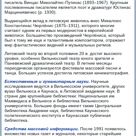
писатель Винцас Миколайтис-Путинас (1893–1967). Крупным
послевоенным писателем является поэт и драматург Юстинас
Марцинкявичюс (р. 1930).
Выдающийся вклад в литовскую живопись внес Микалоюс
Константинас Чюрлёнис (1875–1911), которого многие
считают одним из первых модернистов в европейской
живописи. Большинство произведений Чюрлёниса, который
был к тому же еще и талантливым композитором, отражают
мир фантастических видений и музыкальных ритмов.
Литовский театр во второй половине 20 в. достиг высокого
уровня, особенно Вильнюсский театр юного зрителя и
Паневежский драматический театр. В летние месяцы
периодически организуются фестивали массовой песни и
танца. Больших успехов достигла литовская кинематография.
Естественные и гуманитарные науки.
Научные
исследования ведутся в Вильнюсском университете, других
вузах Вильнюса и Каунаса, в Литовской академии наук. В
стране две крупнейшие библиотеки: Национальная им.
Мажвидаса в Вильнюсе и библиотека Вильнюсского
университета. Большие фонды имеют также Центральная
библиотека Академии наук, библиотека Каунасского
политехнического института и Каунасская публичная
библиотека.
Средства массовой информации.
После 1991 появилось
множество новых газет и журналов, некоторые старейшие