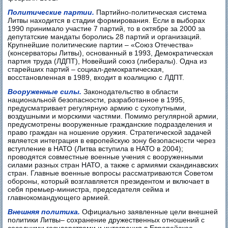
Политические партии.
Партийно-политическая система
Литвы находится в стадии формирования. Если в выборах
1990 принимало участие 7 партий, то в октябре за 2000 за
депутатские мандаты боролись 28 партий и организаций.
Крупнейшие политические партии – «Союз Отечества»
(консерваторы Литвы), основанный в 1993, Демократическая
партия труда (ЛДПТ), Новейший союз (либералы). Одна из
старейших партий – социал-демократическая,
восстановленная в 1989, входит в коалицию с ЛДПТ.
Вооруженные силы.
Законодательство в области
национальной безопасности, разработанное в 1995,
предусматривает регулярную армию с сухопутными,
воздушными и морскими частями. Помимо регулярной армии,
предусмотрены вооруженные гражданские подразделения и
право граждан на ношение оружия. Стратегической задачей
является интеграция в европейскую зону безопасности через
вступление в НАТО (Литва вступила в НАТО в 2004);
проводятся совместные военные учения с вооруженными
силами разных стран НАТО, а также с армиями скандинавских
стран. Главные военные вопросы рассматриваются Советом
обороны, который возглавляется президентом и включает в
себя премьер-министра, председателя сейма и
главнокомандующего армией.
Внешняя политика.
Официально заявленные цели внешней
политики Литвы– сохранение дружественных отношений с
соседними государствами и интеграция в Европейское