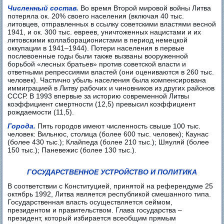
Численный состав.
Во время Второй мировой войны Литва
потеряла ок. 20% своего населения (включая 40 тыс.
литовцев, отправленных в ссылку советскими властями весной
1941, и ок. 300 тыс. евреев, уничтоженных нацистами и их
литовскими коллаборационистами в период немецкой
оккупации в 1941–1944). Потери населения в первые
послевоенные годы были также вызваны вооруженной
борьбой «лесных братьев» против советской власти и
ответными репрессиями властей (они оцениваются в 260 тыс.
человек). Частично убыль населения была компенсирована
иммиграцией в Литву рабочих и чиновников из других районов
СССР. В 1993 впервые за историю современной Литвы
коэффициент смертности (12,5) превысил коэффициент
рождаемости (11,5).
Города.
Пять городов имеют численность свыше 100 тыс.
человек: Вильнюс, столица (более 600 тыс. человек); Каунас
(более 430 тыс.); Клайпеда (более 210 тыс.); Шяуляй (более
150 тыс.); Паневежис (более 130 тыс.).
ГОСУДАРСТВЕННОЕ УСТРОЙСТВО И ПОЛИТИКА
В соответствии с Конституцией, принятой на референдуме 25
октябрь 1992, Литва является республикой смешанного типа.
Государственная власть осуществляется сеймом,
президентом и правительством. Глава государства –
президент, который избирается всеобщим прямым