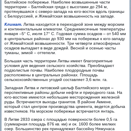
Балтийское побережье. Наиболее возвышенные части
территории – Балтийская гряда с высотами до 294 м,
протянувшаяся с северо-запада на юго-восток вдоль границы
с Белоруссией, и Жямайтская возвышенность на западе.
Климат.
Литва находится в переходной зоне между морским
и континентальным климатом. Среднемесячные температуры
января –5
С, июля 17
С. Годовая сумма осадков – от 540 мм
°
°
в центральных районах до 930 мм на побережье к юго-западу
от Жямайтской возвышенности. Три четверти атмосферных
осадков выпадает в виде дождей. Весной и осенью часты
туманы, зимой – оттепели.
Большая часть территории Литвы имеет благоприятные
условия для ведения сельского хозяйства. Преобладают
подзолистые почвы. Наиболее плодородные почвы
расположены в центральных районах. Площадь
сельскохозяйственных угодий составляет 3,6 млн. га.
Западная Литва и литовский шельф Балтийского моря –
перспективные районы добычи нефти и природного газа. На
юго-востоке имеются небольшие месторождения железной
руды. Встречаются выходы гранитов. В районе Акмене,
который стал центром производства цемента, ведется добыча
известняков. На морском побережье встречается янтарь.
В Литве 2833 озера с площадью поверхности более 0,5 га
(суммарная площадь 876 кв. км) и ок. 1600 более мелких
озер. Большинство рек принадлежат бассейну Нямунаса