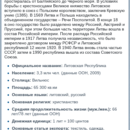
простиралась от Балтийского до Черного моря. В условиях
борьбы с крестоносцами Великое княжество Литовское
вступило в союз с Польским королевством, заключив Кревскую
унию (1385). В 1569 Литва и Польша находились в
объединенном государстве – Речи Посполитой. В конце 18
в.оно государство было разделено между Россией, Австрией и
Пруссией, при этом большая часть территории Литвы вошла в
состав Российской империи. После распада Российской
империи в 1917 Литва получила независимость, что было
закреплено договором между РСФСР и Литовской
республикой 12 июля 1920. В 1940 Литва вновь стала частью
СССР, затем в 1990 республика вышла из состава Советского
Союза.
Официальное название:
Литовская Республика
Население:
3,3 млн чел. (данные ООН, 2009)
Столица:
Вильнюс
Площадь:
65 300 кв.км
Основные языки:
литовский, русский
Основная религия:
христианство
Средняя продолжительность жизни (муж./жен.):
66
лет/78 лет (данные ООН)
Денежная единица:
1 лит = 100 центов
Основные статьи экспорта:
текстиль, одежда,