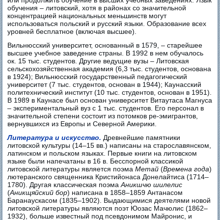
обучения – литовский, хотя в районах со значительной
концентрацией национальных меньшинств могут
использоваться польский и русский языки. Образование всех
уровней бесплатное (включая высшее).
Вильнюсский университет, основанный в 1579, – старейшее
высшее учебное заведение страны. В 1992 в нем обучалось
ок. 15 тыс. студентов. Другие ведущие вузы – Литовская
сельскохозяйственная академия (6,3 тыс. студентов, основана
в 1924); Вильнюсский государственный педагогический
университет (7 тыс. студентов, основан в 1944); Каунасский
политехнический институт (10 тыс. студентов, основан в 1951).
В 1989 в Каунасе был основан университет Витаутаса Магнуса
– экспериментальный вуз с 1 тыс. студентов. Его персонал в
значительной степени состоит из потомков ре-эмигрантов,
вернувшихся из Европы и Северной Америки.
Литература и искусство.
Древнейшие памятники
литовской культуры (14–15 вв.) написаны на старославянском,
латинском и польском языках. Первые книги на литовском
языке были напечатаны в 16 в. Бесспорной классикой
литовской литературы является поэма
Метай
(
Времена года
)
лютеранского священника Кристийонаса Донелайтиса (1714–
1780). Другая классическая поэма
Аникшчю шилелис
(
Аникщяйский бор
) написана в 1858–1859 Антанасом
Баранаускасом (1835–1902). Выдающимися деятелями новой
литовской литературы являются поэт Юозас Мачюлис (1862–
1932), больше известный под псевдонимом Майронис, и