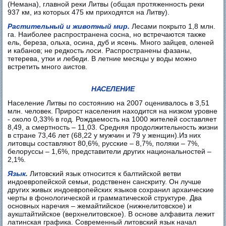
(Немана), главной реки Литвы (общая протяженность реки
937 км, из которых 475 км приходятся на Литву).
Растительный и животный мир.
Лесами покрыто 1,8 млн.
га. Наиболее распространена сосна, но встречаются также
ель, береза, ольха, осина, дуб и ясень. Много зайцев, оленей
и кабанов; не редкость лоси. Распространены фазаны,
тетерева, утки и лебеди. В летние месяцы у воды можно
встретить много аистов.
НАСЕЛЕНИЕ
Население Литвы по состоянию на 2007 оценивалось в 3,51
млн. человек. Прирост населения находится на низком уровне
- около 0,33% в год. Рождаемость на 1000 жителей составляет
8,49, а смертность – 11,03. Средняя продолжительность жизни
в стране 73,46 лет (68,22 у мужчин и 79 у женщин).Из них
литовцы составляют 80,6%, русские – 8,7%, поляки – 7%,
белоруссы – 1,6%, представители других национальностей –
2,1%.
Язык.
Литовский язык относится к балтийской ветви
индоевропейской семьи, родственен санскриту. Он лучше
других живых индоевропейских языков сохранил архаические
черты в фонологической и грамматической структуре. Два
основных наречия – жемайтийское (нижнелитовское) и
аукштайтийское (верхнелитовское). В основе алфавита лежит
латинская графика. Современный литовский язык начал