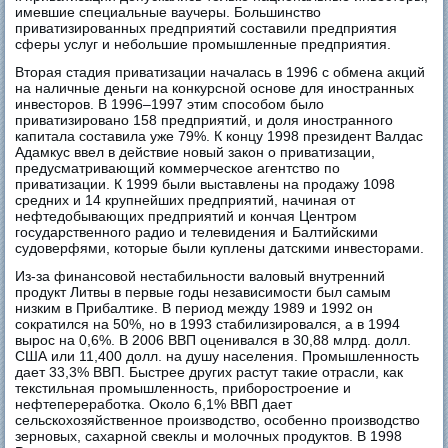
имевшие специальные ваучеры. Большинство
приватизированных предприятий составили предприятия
сферы услуг и небольшие промышленные предприятия.
Вторая стадия приватизации началась в 1996 с обмена акций
на наличные деньги на конкурсной основе для иностранных
инвесторов. В 1996–1997 этим способом было
приватизировано 158 предприятий, и доля иностранного
капитала составила уже 79%. К концу 1998 президент Валдас
Адамкус ввел в действие новый закон о приватизации,
предусматривающий коммерческое агентство по
приватизации. К 1999 были выставлены на продажу 1098
средних и 14 крупнейших предприятий, начиная от
нефтедобывающих предприятий и кончая Центром
государственного радио и телевидения и Балтийскими
судоверфями, которые были куплены датскими инвесторами.
Из-за финансовой нестабильности валовый внутренний
продукт Литвы в первые годы независимости был самым
низким в Прибалтике. В период между 1989 и 1992 он
сократился на 50%, но в 1993 стабилизировался, а в 1994
вырос на 0,6%. В 2006 ВВП оценивался в 30,88 млрд. долл.
США или 11,400 долл. на душу населения. Промышленность
дает 33,3% ВВП. Быстрее других растут такие отрасли, как
текстильная промышленность, приборостроение и
нефтепереработка. Около 6,1% ВВП дает
сельскохозяйственное производство, особенно производство
зерновых, сахарной свеклы и молочных продуктов. В 1998