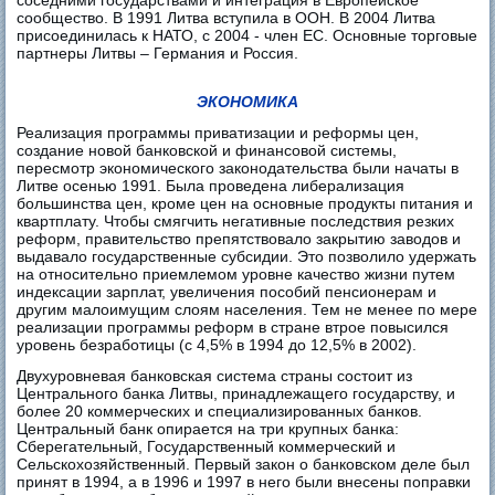
сообщество. В 1991 Литва вступила в ООН. В 2004 Литва
присоединилась к НАТО, с 2004 - член ЕС. Основные торговые
партнеры Литвы – Германия и Россия.
ЭКОНОМИКА
Реализация программы приватизации и реформы цен,
создание новой банковской и финансовой системы,
пересмотр экономического законодательства были начаты в
Литве осенью 1991. Была проведена либерализация
большинства цен, кроме цен на основные продукты питания и
квартплату. Чтобы смягчить негативные последствия резких
реформ, правительство препятствовало закрытию заводов и
выдавало государственные субсидии. Это позволило удержать
на относительно приемлемом уровне качество жизни путем
индексации зарплат, увеличения пособий пенсионерам и
другим малоимущим слоям населения. Тем не менее по мере
реализации программы реформ в стране втрое повысился
уровень безработицы (с 4,5% в 1994 до 12,5% в 2002).
Двухуровневая банковская система страны состоит из
Центрального банка Литвы, принадлежащего государству, и
более 20 коммерческих и специализированных банков.
Центральный банк опирается на три крупных банка:
Сберегательный, Государственный коммерческий и
Сельскохозяйственный. Первый закон о банковском деле был
принят в 1994, а в 1996 и 1997 в него были внесены поправки