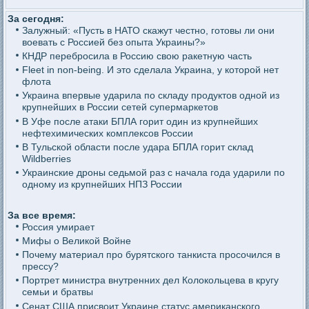
За сегодня:
Залужный: «Пусть в НАТО скажут честно, готовы ли они
воевать с Россией без опыта Украины?»
КНДР перебросила в Россию свою ракетную часть
Fleet in non-being. И это сделала Украина, у которой нет
флота
Украина впервые ударила по складу продуктов одной из
крупнейших в России сетей супермаркетов
В Уфе после атаки БПЛА горит один из крупнейших
нефтехимических комплексов России
В Тульской области после удара БПЛА горит склад
Wildberries
Украинские дроны седьмой раз с начала года ударили по
одному из крупнейших НПЗ России
За все время:
Россия умирает
Мифы о Великой Войне
Почему материал про бурятского танкиста просочился в
прессу?
Портрет министра внутренних дел Колокольцева в кругу
семьи и братвы
Сенат США присвоит Украине статус американского