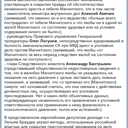
участвующих в сокрытии правды об обстоятельствах
незаконного ареста и гибели Магнитского, это в том числе:
- заместитель министра внутренних дел
Алексей Аничин
(заявивший, что именно он и его ведомство «больше всего
пострадали» от гибели Магнитского и что якобы ни в одной из
жалоб Магнитского «о состоянии здоровья или на условия
содержания ничего не было»);
- руководитель Правового управления Генеральной
прокуратуры
Олег Логунов
, непосредственно курировавший в
бытность замначальником СК при МВД арест и уголовное
дело против Магнитского (заявивший, что якобы «от
Магнитского за весь период следствия жалоб на состояние
здоровья не поступало»);
- глава Следственного комитета
Александр Бастрыкин
(представивший общественности недостоверные сведения о
том, что в жалобах Магнитского якобы не указывалось на
оказание на него давления с целью заставить дать ложные
показания, и заявивший, что «о причинах его [Магнитского]
смерти, нет оснований считать, что она связана с действиями
должностных лиц, осуществлявших его уголовное
преследование. Нет и каких-либо объективных данных,
подтверждающих незаконность его привлечения к уголовной
ответственности или применения к нему физического и
психологического давления, пыток или истязаний»).
В представленном европейским депутатам докладе г-н
Уильям Браудер указал методы, используемые российской
властью для сокрытия преступлений чиновников по делу