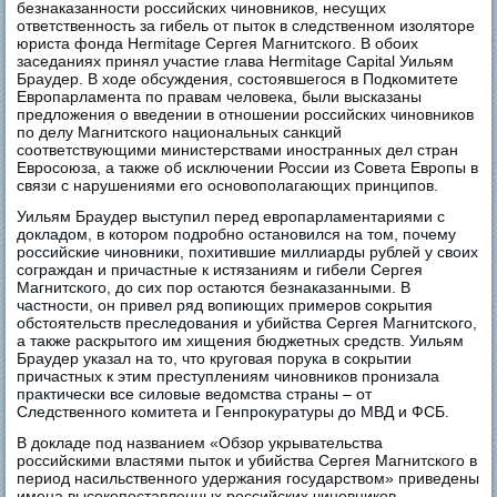
безнаказанности российских чиновников, несущих
ответственность за гибель от пыток в следственном изоляторе
юриста фонда Hermitage Сергея Магнитского. В обоих
заседаниях принял участие глава Hermitage Capital Уильям
Браудер. В ходе обсуждения, состоявшегося в Подкомитете
Европарламента по правам человека, были высказаны
предложения о введении в отношении российских чиновников
по делу Магнитского национальных санкций
соответствующими министерствами иностранных дел стран
Евросоюза, а также об исключении России из Совета Европы в
связи с нарушениями его основополагающих принципов.
Уильям Браудер выступил перед европарламентариями с
докладом, в котором подробно остановился на том, почему
российские чиновники, похитившие миллиарды рублей у своих
сограждан и причастные к истязаниям и гибели Сергея
Магнитского, до сих пор остаются безнаказанными. В
частности, он привел ряд вопиющих примеров сокрытия
обстоятельств преследования и убийства Сергея Магнитского,
а также раскрытого им хищения бюджетных средств. Уильям
Браудер указал на то, что круговая порука в сокрытии
причастных к этим преступлениям чиновников пронизала
практически все силовые ведомства страны – от
Следственного комитета и Генпрокуратуры до МВД и ФСБ.
В докладе под названием «Обзор укрывательства
российскими властями пыток и убийства Сергея Магнитского в
период насильственного удержания государством» приведены
имена высокопоставленных российских чиновников,