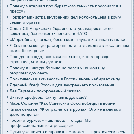
Почему материал про бурятского танкиста просочился в
прессу?
Портрет министра внутренних дел Колокольцева в кругу
семьи и братвы
Сенат США присвоит Украине статус американского
союзника, без всякого членства в НАТО
«Мерзейшая, наглая, бесстыжая, глупая и алчная власть»
Я был поражен до растерянности, а уважение к восставшим
стало безмерным
Правда, господа, все-таки всплывет, и она гораздо
страшнее, чем вы думаете
Почему я никогда больше не повешу на машину
георгиевскую ленту
Политическая активность в России вновь набирает силу
Ядерный блеф России для внутреннего пользования
Лев Термен - похороненный заживо
Виктор Ерофеев: Как тут жить дальше?
Марк Солонин "Как Советский Союз победил в войне"
Китай отказал РФ от расчетов в рублях. Это не валюта и
даже не деньги
Георгий Бурков: «Наш идеал – стадо. Мы –
профессиональные агрессоры»
Путин уже ничего исправить не может — практически весь