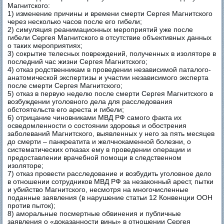
Магнитского:
1) изменение причины и времени смерти Сергея Магнитского
через несколько часов после его гибели;
2) симуляция реанимационных мероприятий уже после
гибели Сергея Магнитского в отсутствие объективных данных
о таких мероприятиях;
3) сокрытие телесных повреждений, полученных в изоляторе в
последний час жизни Сергея Магнитского;
4) отказ родственникам в проведении независимой паталого-
анатомической экспертизы и участии независимого эксперта
после смерти Сергея Магнитского;
5) отказ в первую неделю после смерти Сергея Магнитского в
возбуждении уголовного дела для расследования
обстоятельств его ареста и гибели;
6) отрицание чиновниками МВД РФ самого факта их
осведомленности о состоянии здоровья и обострения
заболеваний Магнитского, выявленных у него за пять месяцев
до смерти – панкреатита и желчнокаменной болезни, о
систематических отказах ему в проведении операции и
предоставлении врачебной помощи в следственном
изоляторе;
7) отказ провести расследование и возбудить уголовное дело
в отношении сотрудников МВД РФ за незаконный арест, пытки
и убийство Магнитского, несмотря на многочисленные
поданные заявления (в нарушение статьи 12 Конвенции ООН
против пыток);
8) аморальные посмертные обвинения и публичные
заявления о «доказанности вины» в отношении Сергея