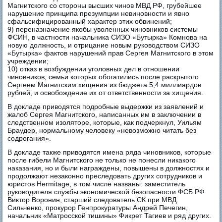
Магнитского со стороны высших чинов МВД РФ, грубейшее
нарушение принципа презумпции невиновности и явно
сфальсифицированный характер этих обвинений;
9) переназначение якобы уволенных чиновников системы
ФСИН, в частности начальника СИЗО «Бутырка» Комнова на
новую должность, и отрицание новым руководством СИЗО
«Бутырка» фактов нарушений прав Сергея Магнитского в этом
учреждении;
10) отказ в возбуждении уголовных дел в отношении
чиновников, семьи которых обогатились после раскрытого
Сергеем Магнитским хищения из бюджета 5,4 миллиардов
рублей, и освобождение их от ответственности за хищения.
В докладе приводятся подробные выдержки из заявлений и
жалоб Сергея Магнитского, написанных им в заключении в
следственном изоляторе, которые, как подчеркнул, Уильям
Браудер, нормальному человеку «невозможно читать без
содрогания».
В докладе также приводятся имена ряда чиновников, которые
после гибели Магнитского не только не понесли никакого
наказания, но и были награждены, повышены в должностях и
продолжают незаконно преследовать других сотрудников и
юристов Hermitage, в том числе названы: заместитель
руководителя службы экономической безопасности ФСБ РФ
Виктор Воронин, старший следователь СК при МВД
Сильченко, прокурор Генпрокуратуры Андрей Печегин,
начальник «Матросской тишины» Фикрет Тагиев и ряд других.