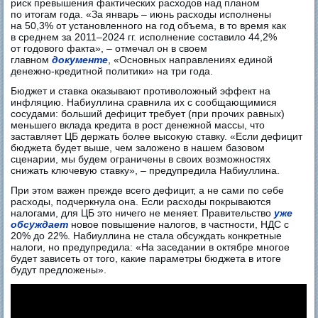
риск превышения фактических расходов над планом
по итогам года. «За январь – июнь расходы исполнены
на 50,3% от установленного на год объема, в то время как
в среднем за 2011–2024 гг. исполнение составило 44,2%
от годового факта», – отмечал он в своем
главном
документе
, «Основных направлениях единой
денежно-кредитной политики» на три года.
Бюджет и ставка оказывают противоложный эффект на
инфляцию. Набиуллина сравнила их с сообщающимися
сосудами: больший дефицит требует (при прочих равных)
меньшего вклада кредита в рост денежной массы, что
заставляет ЦБ держать более высокую ставку. «Если дефицит
бюджета будет выше, чем заложено в нашем базовом
сценарии, мы будем ограничены в своих возможностях
снижать ключевую ставку», – предупредила Набиуллина.
При этом важен прежде всего дефицит, а не сами по себе
расходы, подчеркнула она. Если расходы покрываются
налогами, для ЦБ это ничего не меняет. Правительство
уже
обсуждает
новое повышение налогов, в частности, НДС с
20% до 22%. Набиуллина не стала обсуждать конкретные
налоги, но предупредила: «На заседании в октябре многое
будет зависеть от того, какие параметры бюджета в итоге
будут предложены».