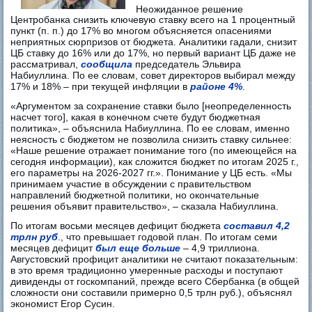
Неожиданное решение
Центробанка снизить ключевую ставку всего на 1 процентный
пункт (п. п.) до 17% во многом объясняется опасениями
неприятных сюрпризов от бюджета. Аналитики гадали, снизит
ЦБ ставку до 16% или до 17%, но первый вариант ЦБ даже не
рассматривал,
сообщила
председатель Эльвира
Набиуллина. По ее словам, совет директоров выбирал между
17% и 18% – при текущей инфляции в
районе 4%
.
«Аргументом за сохранение ставки было [неопределенность
насчет того], какая в конечном счете будут бюджетная
политика», – объяснила Набиуллина. По ее словам, именно
неясность с бюджетом не позволила снизить ставку сильнее:
«Наше решение отражает понимание того (по имеющейся на
сегодня информации), как сложится бюджет по итогам 2025 г.,
его параметры на 2026-2027 гг.». Понимание у ЦБ есть. «Мы
принимаем участие в обсуждении с правительством
направлений бюджетной политики, но окончательные
решения объявит правительство», – сказала Набиуллина.
По итогам восьми месяцев дефицит бюджета
составил 4,2
трлн руб
., что превышает годовой план. По итогам семи
месяцев дефицит
был еще больше
– 4,9 триллиона.
Августовский профицит аналитики не считают показательным:
в это время традиционно умеренные расходы и поступают
дивиденды от госкомпаний, прежде всего Сбербанка (в общей
сложности они составили примерно 0,5 трлн руб.), объяснял
экономист Егор Сусин.