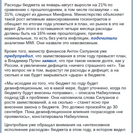
Расходы бюджета за январь-август выросли на 21% по
сравнению с прошлогодними, в том числе госзакупки – на
31%, следует из данных Минфина. Министерство объясняет
такой рост активным авансированием госконтрактов и
обещает по итогам года уложиться в план, но рынок в это не
верит. Для этого в оставшиеся четыре месяца расходы
должны быть на 16% ниже прошлогодних, причем
номинальные, то есть без учета инфляции,
подсчитали
аналитики MMI. Они назвали это невозможным.
Кроме того, министр финансов Антон Силуанов уже
предупредил
, что заимствования в этом году превысят план,
а Владимир Путин
заявил
, что при таком низком долге, как у
России, в увеличении дефицита «ничего страшного нет». Так
что вопрос не в том, вырастут ли расходы и дефицит, а на
сколько и как будет закрываться «дыра» в бюджете.
«Мы исходим из того, что бюджет по году будет
дезинфляционным, но в какой мере, будет уточнено, когда по
бюджету будут внесены поправки», – описала Набиуллина
подход ЦБ к проблеме. Она напомнила слова Силуанов о
росте заимствований, а на сколько – станет ясно при
внесении закона о бюджете. Это должно произойти до 30
сентября. Пока дезинфляционное влияния госрасходов «не
проявилось», констатировала Набиуллина.
Центробанк уже обращал внимания на «интенсивное
исполнение расходов» бюджета в этом году, в котором видел