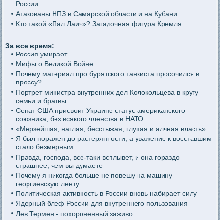
России
Атакованы НПЗ в Самарской области и на Кубани
Кто такой «Пал Лаич»? Загадочная фигура Кремля
За все время:
Россия умирает
Мифы о Великой Войне
Почему материал про бурятского танкиста просочился в
прессу?
Портрет министра внутренних дел Колокольцева в кругу
семьи и братвы
Сенат США присвоит Украине статус американского
союзника, без всякого членства в НАТО
«Мерзейшая, наглая, бесстыжая, глупая и алчная власть»
Я был поражен до растерянности, а уважение к восставшим
стало безмерным
Правда, господа, все-таки всплывет, и она гораздо
страшнее, чем вы думаете
Почему я никогда больше не повешу на машину
георгиевскую ленту
Политическая активность в России вновь набирает силу
Ядерный блеф России для внутреннего пользования
Лев Термен - похороненный заживо