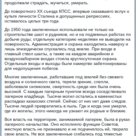
продолжали страдать, мучиться, умирать.
До поворотного ХХ съезда КПСС, впервые сказавшего вслух о
культе личности Сталина и допущенных репрессиях,
оставалось целых три года.
До 1950 года заключенных использовали не только на
строительстве шахт и рудников, но и на подземных работах по
добыче руды; отдельную категорию неделями не выводили на
поверхность. Администрация и охрана находились наверху и
лишь эпизодически спускались под землю. При входе в
главный ствол шахты, а также на каждом аварийном и
воздухозаборном входах стояла круглосуточная охрана.
Отдельные входы и выходы были намертво забетонированы
для недопущения побегов.
Многие заключенные, работавшие под землей без свежего
воздуха и солнечного света, теряли зрение, слепли,
заболевали силикозом, смертность среди них была очень
высокой. С каждым лагерным пунктом всегда соседствовало
лагерное кладбище. Тысячи могил остались в каменистых
распадках казахских степей. Сейчас от них нет даже следов.
Тысячи людей превратились в пыль. Где и когда они умерли,
где их могилы, этого никогда не узнают их родные и близкие.
Вся власть на территории, занимаемой лагерем, была в руках
лагерного начальства. Оно исполняло функции Советов,
местную власть не признавало и не подчинялось ей, творило
свою власть. Не все заключенные сгибались под тяжестью