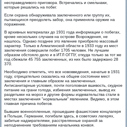
несправедливого приговора. Встречались и смельчаки,
которые решались на побег.
Если охрана обнаруживала заключенного или группу их,
пытающихся преодолеть забор, она применяла оружие на
поражение.
В архивных материалах до 1931 года информации о побегах,
кроме нескольких случаев на острове Возрождения, не
нашлось. Однако позднее это явление приобрело массовый
характер. Только в Алматинской области в 1933 году из мест
заключения совершили побег 1705 человек. Не лучшим
образом обстояло дело и в ИТЛ ОГПУ, откуда только за тот же
год сбежали 45 755 заключенных, из них было задержано 28
370.
Необходимо отметить, что все нововведения, начатые в 1931
году, отрицательно сказались на общем состоянии мест
заключения и главным образом на заключенных.
Антисанитарные условия, почти поголовная вшивость, скудное
питание на грани голода, избиения заключенных, вывод их
раздетыми на мороз и другие формы издевательства стали в
местах заключения "нормальным" явлением. Видимо, в этом
главная причина побегов.
Бывшие военнопленные, прошедшие фашистские концлагеря
в Польше, Германии, погибали здесь, в советских лагерях,
забитые надзирателями, расстрелянные охраной за
неподчинение требованиям начальника конвоя.