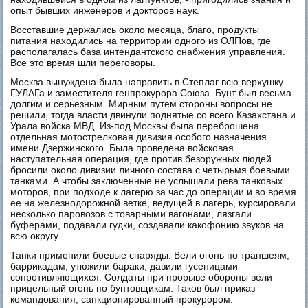
опыт бывших инженеров и докторов наук.
Восставшие держались около месяца, благо, продукты
питания находились на территории одного из ОЛПов, где
располагалась база интендантского снабжения управления.
Все это время шли переговоры.
Москва вынуждена была направить в Степлаг всю верхушку
ГУЛАГа и заместителя генпрокурора Союза. Бунт был весьма
долгим и серьезным. Мирным путем стороны вопросы не
решили, тогда власти двинули поднятые со всего Казахстана и
Урала войска МВД. Из-под Москвы была переброшена
отдельная мотострелковая дивизия особого назначения
имени Дзержинского. Была проведена войсковая
наступательная операция, где против безоружных людей
бросили около дивизии личного состава с четырьмя боевыми
танками. А чтобы заключенные не услышали рева танковых
моторов, при подходе к лагерю за час до операции и во время
ее на железнодорожной ветке, ведущей в лагерь, курсировали
несколько паровозов с товарными вагонами, лязгали
буферами, подавали гудки, создавали какофонию звуков на
всю округу.
Танки применили боевые снаряды. Вели огонь по траншеям,
баррикадам, утюжили бараки, давили гусеницами
сопротивляющихся. Солдаты при прорыве обороны вели
прицельный огонь по бунтовщикам. Таков был приказ
командования, санкционированный прокурором.