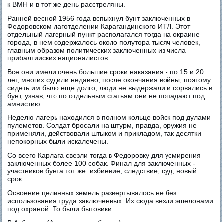
к ВМН и в тот же день расстреляны.
Ранней весной 1956 года вспыхнул бунт заключенных в
Федоровском лаготделении Карагандинского ИТЛ. Этот
отдельный лагерный пункт располагался тогда на окраине
города, в нем содержалось около полутора тысяч человек,
главным образом политических заключенных из числа
прибалтийских националистов.
Все они имели очень большие сроки наказания - по 15 и 20
лет, многих судили недавно, после окончания войны, поэтому
сидеть им было еще долго, люди не выдержали и сорвались в
бунт, узнав, что по отдельным статьям они не попадают под
амнистию.
Неделю лагерь находился в полном кольце войск под дулами
пулеметов. Солдат бросали на штурм, правда, оружия не
применяли, действовали штыком и прикладом, так десятки
непокорных были искалечены.
Со всего Карлага свезли тогда в Федоровку для усмирения
заключенных более 100 собак. Финал для заключенных -
участников бунта тот же: избиение, следствие, суд, новый
срок.
Освоение целинных земель развертывалось не без
использования труда заключенных. Их сюда везли эшелонами
под охраной. То были бытовики.