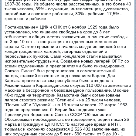
1937-38 годы. Из общего числа расстрелянных, а это более 40
тысяч человек, 39% - служащие, интеллигенция, духовенство,
партийные и советские работники, 30% - рабочие, 17,5% -
крестьяне и рабочие.
Постановлением ЦИК и СНК от 6 ноября 1929 года было
установлено, что лишение свободы на срок до 3 лет
отбывается в общих местах заключения, а лишение свободы
от 3 до 10 лет - в концлагерях в отдаленных местностях
страны. С этого времени и началось создание широкой сети
концентрационных лагерей, лагерных отделений и
пересыльных пунктов. Сами концлагеря стали называться
исправительно-трудовыми. Создание новых лагерей ОГПУ со
всеми отделениями и предприятиями было ликвидировано.
Совхоз "Гигант" был реорганизован в самостоятельный
лагерь, ставший известным под названием Карлаг. Для
Карлага правительством республики было отведено в
Акмолинском и Карагандинском округах 110 000 га земельного
массива в бессрочное и безвозмездное пользование. В конце
40-х годов на территории Казахстана были организованы
лагеря строгого режима: "Степной" - на 25 тысяч человек,
"Песчаный" и "Луговой" - на 15 тысяч человек. 27 марта 1953
года по предложению Л. Берии был подписан указ
Президиума Верховного Совета СССР "Об амнистии".
Обосновывая необходимость ее проведения, Берия писал 26
марта в Президиум ЦК КПСС: "В настоящее время в ИТЛ,
тюрьмах и колониях содержатся 2 526 402 заключенных, из
них осужденные сроком до 5 лет - 590 тысяч, от 5 до 10 - 1