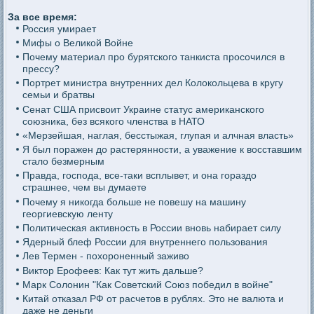
За все время:
Россия умирает
Мифы о Великой Войне
Почему материал про бурятского танкиста просочился в
прессу?
Портрет министра внутренних дел Колокольцева в кругу
семьи и братвы
Сенат США присвоит Украине статус американского
союзника, без всякого членства в НАТО
«Мерзейшая, наглая, бесстыжая, глупая и алчная власть»
Я был поражен до растерянности, а уважение к восставшим
стало безмерным
Правда, господа, все-таки всплывет, и она гораздо
страшнее, чем вы думаете
Почему я никогда больше не повешу на машину
георгиевскую ленту
Политическая активность в России вновь набирает силу
Ядерный блеф России для внутреннего пользования
Лев Термен - похороненный заживо
Виктор Ерофеев: Как тут жить дальше?
Марк Солонин "Как Советский Союз победил в войне"
Китай отказал РФ от расчетов в рублях. Это не валюта и
даже не деньги