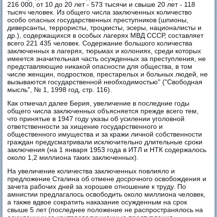
216 000, от 10 до 20 лет - 573 тысячи и свыше 20 лет - 118
тысяч человек. Из общего числа заключенных количество
особо опасных государственных преступников (шпионы,
диверсанты, террористы, троцкисты, эсеры, националисты и
др.), содержащихся в особых лагерях МВД СССР, составляет
всего 221 435 человек. Содержание большого количества
заключенных в лагерях, тюрьмах и колониях, среди которых
имеется значительная часть осужденных за преступления, не
представляющие никакой опасности для общества, в том
числе женщин, подростков, престарелых и больных людей, не
вызываются государственной необходимостью" ("Свободная
мысль", № 1, 1998 год, стр. 116).
Как отмечал далее Берия, увеличение в последние годы
общего числа заключенных объясняется прежде всего тем,
что принятые в 1947 году указы об усилении уголовной
ответственности за хищение государственного и
общественного имущества и за кражи личной собственности
граждан предусматривали исключительно длительные сроки
заключения (на 1 января 1953 года в ИТЛ и НТК содержалось
около 1,2 миллиона таких заключенных).
На увеличение количества заключенных повлияло и
предложение Сталина об отмене досрочного освобождения и
зачета рабочих дней за хорошее отношение к труду. По
амнистии предлагалось освободить около миллиона человек,
а также вдвое сократить наказание осужденным на срок
свыше 5 лет (последнее положение не распространялось на