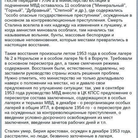
После передачи ГУЛАГа в Министерство юстиции в
подчинении МВД оставалось 11 особлагов ("Минеральный",
"Горный", "Дубравный", "Степной" и др.), где содержались
"особо опасные государственные преступники", осужденные в
основном за контрреволюционные преступления. Смерть
Сталина вселила в них надежду на изменения к лучшему, и
когда амнистия миновала особлаги, там начались так
называемые волынки, бунты, массовые беспорядки и
массовые неповиновения, которые местами превратились в
настоящее восстание.
Такие восстания произошли летом 1953 года в особом лагере
№ 2 в Норильске и в особом лагере № 6 в Воркуте. Требовали
в основном пересмотра дел, а также смягчения режима
содержания. Восстания были, естественно, подавлены, но
заставили руководство страны искать решения проблем.
Нужно отметить, что министерство не только докладывало
наверх о положении на местах, но и давало свои
предложения по улучшению ситуации: так, уже в сентябре
1953 года руководство МВД внесло в ЦК КПСС предложение о
пересмотре состава заключенных, содержащихся в особых
лагерях и тюрьмах МВД, в декабре - о реорганизации особых
лагерей в общие ИТЛ, в феврале 1954-го - о пересмотре дел
на осужденных за контрреволюционные преступления, о
введении условно-досрочного освобождения из мест
заключения, введении зачетов рабочих дней и т.п.
Сталин умер, Берия арестован, осужден в декабре 1953 года,
расстрелян, но люди, безвинно заточенные в лагеря,