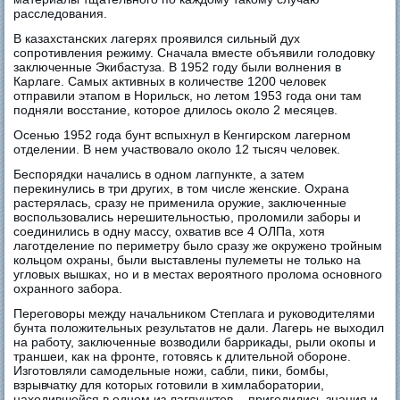
расследования.
В казахстанских лагерях проявился сильный дух
сопротивления режиму. Сначала вместе объявили голодовку
заключенные Экибастуза. В 1952 году были волнения в
Карлаге. Самых активных в количестве 1200 человек
отправили этапом в Норильск, но летом 1953 года они там
подняли восстание, которое длилось около 2 месяцев.
Осенью 1952 года бунт вспыхнул в Кенгирском лагерном
отделении. В нем участвовало около 12 тысяч человек.
Беспорядки начались в одном лагпункте, а затем
перекинулись в три других, в том числе женские. Охрана
растерялась, сразу не применила оружие, заключенные
воспользовались нерешительностью, проломили заборы и
соединились в одну массу, охватив все 4 ОЛПа, хотя
лаготделение по периметру было сразу же окружено тройным
кольцом охраны, были выставлены пулеметы не только на
угловых вышках, но и в местах вероятного пролома основного
охранного забора.
Переговоры между начальником Степлага и руководителями
бунта положительных результатов не дали. Лагерь не выходил
на работу, заключенные возводили баррикады, рыли окопы и
траншеи, как на фронте, готовясь к длительной обороне.
Изготовляли самодельные ножи, сабли, пики, бомбы,
взрывчатку для которых готовили в химлаборатории,
находившейся в одном из лагпунктов, - пригодились знания и