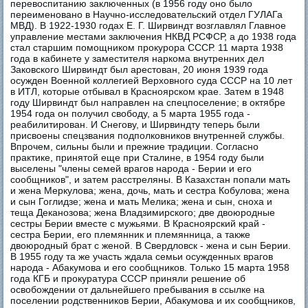
перевоспитанию заключенных (в 1956 году оно было
переименовано в Научно-исследовательский отдел ГУЛАГа
МВД). В 1922-1930 годах Е. Г. Ширвиндт возглавлял Главное
управление местами заключения НКВД РСФСР, а до 1938 года
стал старшим помощником прокурора СССР. 11 марта 1938
года в кабинете у заместителя наркома внутренних дел
Заковского Ширвиндт был арестован, 20 июня 1939 года
осужден Военной коллегией Верховного суда СССР на 10 лет
в ИТЛ, которые отбывал в Красноярском крае. Затем в 1948
году Ширвиндт был направлен на спецпоселение; в октябре
1954 года он получил свободу, а 5 марта 1955 года -
реабилитирован. И Снегову, и Ширвиндту теперь были
присвоены спецзвания подполковников внутренней службы.
Впрочем, сильны были и прежние традиции. Согласно
практике, принятой еще при Сталине, в 1954 году были
выселены "члены семей врагов народа - Берии и его
сообщников", и затем расстреляны. В Казахстан попали мать
и жена Меркулова; жена, дочь, мать и сестра Кобулова; жена
и сын Гоглидзе; жена и мать Мелика; жена и сын, сноха и
теща Деканозова; жена Владзимирского; две двоюродные
сестры Берии вместе с мужьями. В Красноярский край -
сестра Берии, его племянник и племянница, а также
двоюродный брат с женой. В Свердловск - жена и сын Берии.
В 1955 году та же участь ждала семьи осужденных врагов
народа - Абакумова и его сообщников. Только 15 марта 1958
года КГБ и прокуратура СССР приняли решение об
освобождении от дальнейшего пребывания в ссылке на
поселении родственников Берии, Абакумова и их сообщников,