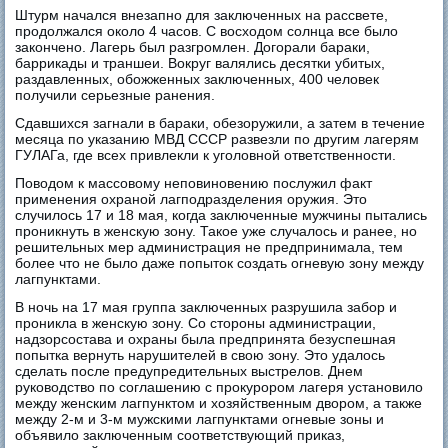
Штурм начался внезапно для заключенных на рассвете,
продолжался около 4 часов. С восходом солнца все было
закончено. Лагерь был разгромлен. Догорали бараки,
баррикады и траншеи. Вокруг валялись десятки убитых,
раздавленных, обожженных заключенных, 400 человек
получили серьезные ранения.
Сдавшихся загнали в бараки, обезоружили, а затем в течение
месяца по указанию МВД СССР развезли по другим лагерям
ГУЛАГа, где всех привлекли к уголовной ответственности.
Поводом к массовому неповиновению послужил факт
применения охраной лагподразделения оружия. Это
случилось 17 и 18 мая, когда заключенные мужчины пытались
проникнуть в женскую зону. Такое уже случалось и ранее, но
решительных мер администрация не предпринимала, тем
более что не было даже попыток создать огневую зону между
лагпунктами.
В ночь на 17 мая группа заключенных разрушила забор и
проникла в женскую зону. Со стороны администрации,
надзорсостава и охраны была предпринята безуспешная
попытка вернуть нарушителей в свою зону. Это удалось
сделать после предупредительных выстрелов. Днем
руководство по соглашению с прокурором лагеря установило
между женским лагпунктом и хозяйственным двором, а также
между 2-м и 3-м мужскими лагпунктами огневые зоны и
объявило заключенным соответствующий приказ,