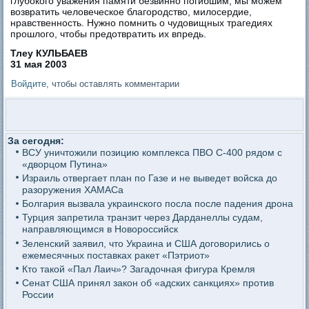
глубокого уважения памяти безвинно погибшим, мы можем
возвратить человеческое благородство, милосердие,
нравственность. Нужно помнить о чудовищных трагедиях
прошлого, чтобы предотвратить их впредь.
Тлеу КУЛЬБАЕВ
31 мая 2003
Войдите
, чтобы оставлять комментарии
За сегодня:
ВСУ уничтожили позицию комплекса ПВО С-400 рядом с
«дворцом Путина»
Израиль отвергает план по Газе и не выведет войска до
разоружения ХАМАСа
Болгария вызвала украинского посла после падения дрона
Турция запретила транзит через Дарданеллы судам,
направляющимся в Новороссийск
Зеленский заявил, что Украина и США договорились о
ежемесячных поставках ракет «Пэтриот»
Кто такой «Пал Лаич»? Загадочная фигура Кремля
Сенат США принял закон об «адских санкциях» против
России