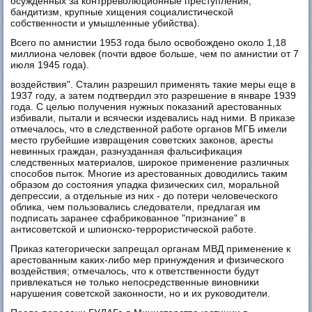
осужденных за контрреволюционные преступления,
бандитизм, крупные хищения социалистической
собственности и умышленные убийства).
Всего по амнистии 1953 года было освобождено около 1,18
миллиона человек (почти вдвое больше, чем по амнистии от 7
июля 1945 года).
воздействия". Сталин разрешил применять такие меры еще в
1937 году, а затем подтвердил это разрешение в январе 1939
года. С целью получения нужных показаний арестованных
избивали, пытали и всячески издевались над ними. В приказе
отмечалось, что в следственной работе органов МГБ имели
место грубейшие извращения советских законов, аресты
невинных граждан, разнузданная фальсификация
следственных материалов, широкое применение различных
способов пыток. Многие из арестованных доводились таким
образом до состояния упадка физических сил, моральной
депрессии, а отдельные из них - до потери человеческого
облика, чем пользовались следователи, предлагая им
подписать заранее сфабрикованное "признание" в
антисоветской и шпионско-террористической работе.
Приказ категорически запрещал органам МВД применение к
арестованным каких-либо мер принуждения и физического
воздействия; отмечалось, что к ответственности будут
привлекаться не только непосредственные виновники
нарушения советской законности, но и их руководители.