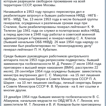
которым разрешили свободное проживание на всей
территории СССР, кроме Москвы.
Начавшийся в 1953 году процесс пересмотра дел и
реабилитации затронул и бывших работников НКВД - НКГБ -
МГБ - МВД. Так, 13 июля 1953 года в числе большой группы
генералов, осужденных к различным срокам еще при
Сталине, были реабилитированы генерал-лейтенант К. Ф.
Телегин (до 1941 года он служил в политорганах войск НКВД,
а перед арестом в 1948 году работал в советской военной
администрации в Германии) и генерал-майор С. А. Клепов
(бывший начальник ОББ НКВД). 26 мая 1954 года наряду со
многими был реабилитирован по "ленинградскому делу"
генерал-лейтенант П. Н. Кубаткин.
Среди бывших руководящих работников центрального
аппарата после 1953 года репрессиям подверглись: бывший
замминистра госбезопасности М. Д. Рюмин (7 июля 1954 года
приговорен к высшей мере наказания (ВМН), расстрелян 22
июля); 28 сентября 1954 года осуждены бывшие: заместитель
министра внутренних дел С. С. Мамулов - на 15 лет лишения
свободы, помощник Берии в Совете Министров СССР П. А.
Шария - на 10 лет лишения свободы, личный секретарь Берии
в Совете Министров СССР Ф. В. Муханов - на 6 лет ссылки и
многие другие.
19 декабря 1954 года бывшие министр госбезопасности В. С.
Абакумов, начальник медчасти по ОВД МГБ А. Г. Леонов; его
заместители М. Т. Лихачев и В. И. Комаров были приговорены