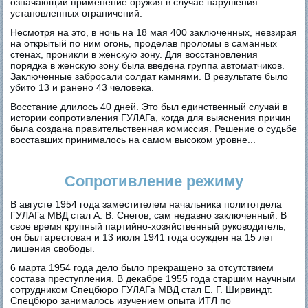
означающий применение оружия в случае нарушения
установленных ограничений.
Несмотря на это, в ночь на 18 мая 400 заключенных, невзирая
на открытый по ним огонь, проделав проломы в саманных
стенах, проникли в женскую зону. Для восстановления
порядка в женскую зону была введена группа автоматчиков.
Заключенные забросали солдат камнями. В результате было
убито 13 и ранено 43 человека.
Восстание длилось 40 дней. Это был единственный случай в
истории сопротивления ГУЛАГа, когда для выяснения причин
была создана правительственная комиссия. Решение о судьбе
восставших принималось на самом высоком уровне...
Сопротивление режиму
В августе 1954 года заместителем начальника политотдела
ГУЛАГа МВД стал А. В. Снегов, сам недавно заключенный. В
свое время крупный партийно-хозяйственный руководитель,
он был арестован и 13 июля 1941 года осужден на 15 лет
лишения свободы.
6 марта 1954 года дело было прекращено за отсутствием
состава преступления. В декабре 1955 года старшим научным
сотрудником Спецбюро ГУЛАГа МВД стал Е. Г. Ширвиндт.
Спецбюро занималось изучением опыта ИТЛ по