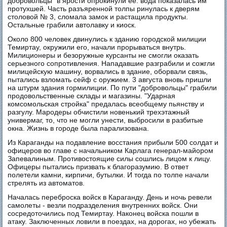
добровольцы" в ярости опрокинули ее: вода показалась им
протухшей. Часть разъяренной толпы ринулась к дверям
столовой № 3, сломала замок и растащила продукты.
Остальные грабили автолавку и киоск.
Около 800 человек двинулись к зданию городской милиции
Темиртау, окружили его, начали прорываться внутрь.
Милиционеры и безоружные курсанты не смогли оказать
серьезного сопротивления. Нападавшие разграбили и сожгли
милицейскую машину, ворвались в здание, оборвали связь,
пытались взломать сейф с оружием. 3 августа вновь пришли
на штурм здания гормилиции. По пути "добровольцы" грабили
продовольственные склады и магазины. "Ударная
комсомольская стройка" предалась всеобщему пьянству и
разгулу. Мародеры обчистили новенький трехэтажный
универмаг, то, что не могли унести, выбросили в разбитые
окна. Жизнь в городе была парализована.
Из Караганды на подавление восстания прибыли 500 солдат и
офицеров во главе с начальником Карлага генерал-майором
Запевалиным. Противостоящие силы сошлись лицом к лицу.
Офицеры пытались призвать к благоразумию. В ответ
полетели камни, кирпичи, бутылки. И тогда по толпе начали
стрелять из автоматов.
Началась переброска войск в Караганду. День и ночь ревели
самолеты - везли подразделения внутренних войск. Они
сосредоточились под Темиртау. Наконец войска пошли в
атаку. Заключенных ловили в поездах, на дорогах, но убежать