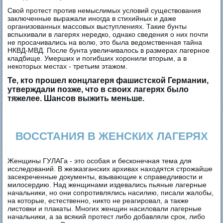
Свой протест против немыслимых условий существования
заключенные выражали иногда в стихийных и даже
организованных массовых выступлениях. Такие бунты
вспыхивали в лагерях нередко, однако сведения о них почти
не просачивались на волю, это была ведомственная тайна
НКВД-МВД. После бунта увеличивалось в размерах лагерное
кладбище. Умерших и погибших хоронили вторым, а в
некоторых местах - третьим этажом.
Те, кто прошел концлагеря фашистской Германии,
утверждали позже, что в своих лагерях было
тяжелее. Шансов выжить меньше.
ВОССТАНИЯ В ЖЕНСКИХ ЛАГЕРЯХ
Женщины ГУЛАГа - это особая и бесконечная тема для
исследований. В жезказганских архивах находятся строжайше
засекреченные документы, взывающие к справедливости и
милосердию. Над женщинами издевались пьяные лагерные
начальники, но они сопротивлялись насилию, писали жалобы,
на которые, естественно, никто не реагировал, а также
листовки и плакаты. Многих женщин насиловали лагерные
начальники, а за всякий протест либо добавляли срок, либо