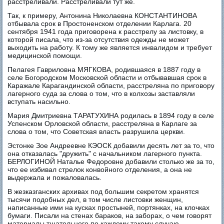
расстреливали. Расстреливали тут же.
Так, к примеру, Антонина Николаевна КОНСТАНТИНОВА
отбывала срок в Простоненском отделении Карлага. 20
сентября 1941 года приговорена к расстрелу за листовку, в
которой писала, что из-за отсутствия одежды не может
выходить на работу. К тому же является инвалидом и требует
медицинской помощи.
Пелагея Гавриловна МЯГКОВА, родившаяся в 1887 году в
селе Богородском Московской области и отбывавшая срок в
Каражале Карагандинской области, расстреляна по приговору
лагерного суда за слова о том, что в колхозы заставляли
вступать насильно.
Мария Дмитриевна ТАРАТУХИНА родилась в 1894 году в селе
Успенском Орловской области, расстреляна в Карлаге за
слова о том, что Советская власть разрушила церкви.
Эстонке Зое Андреевне КЭОСК добавили десять лет за то, что
она отказалась "дружить" с начальником лагерного пункта.
БЕРЛОГИНОЙ Наталье Федоровне добавили столько же за то,
что ее избивал стрелок конвойного отделения, а она не
выдержала и пожаловалась.
В жезказганских архивах под большим секретом хранятся
тысячи подобных дел, в том числе листовки женщин,
написанные ими на кусках простыней, портянках, на клочках
бумаги. Писали на стенах бараков, на заборах, о чем говорят
материалы тщательного по каждому такому случаю