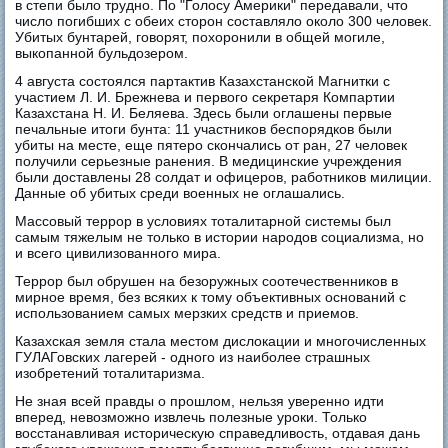
в степи было трудно. По "Голосу Америки" передавали, что
число погибших с обеих сторон составляло около 300 человек.
Убитых бунтарей, говорят, похоронили в общей могиле,
выкопанной бульдозером.
4 августа состоялся партактив Казахстанской Магнитки с
участием Л. И. Брежнева и первого секретаря Компартии
Казахстана Н. И. Беляева. Здесь были оглашены первые
печальные итоги бунта: 11 участников беспорядков были
убиты на месте, еще пятеро скончались от ран, 27 человек
получили серьезные ранения. В медицинские учреждения
были доставлены 28 солдат и офицеров, работников милиции.
Данные об убитых среди военных не оглашались.
Массовый террор в условиях тоталитарной системы был
самым тяжелым не только в истории народов социализма, но
и всего цивилизованного мира.
Террор был обрушен на безоружных соотечественников в
мирное время, без всяких к тому объективных оснований с
использованием самых мерзких средств и приемов.
Казахская земля стала местом дислокации и многочисленных
ГУЛАГовских лагерей - одного из наиболее страшных
изобретений тоталитаризма.
Не зная всей правды о прошлом, нельзя уверенно идти
вперед, невозможно извлечь полезные уроки. Только
восстанавливая историческую справедливость, отдавая дань