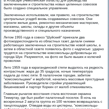
В Атбасаре (Акмолинская область) для руководства
заключенными и строительства новых целинных совхозов
было создано специальное управление.
Заключенных использовали, как правило, на строительстве
центральных усадеб вновь создаваемых совхозов. Они
строили жилые дома, ремонтно-механические мастерские,
магазины, школы, склады и другие объекты
производственного и специального назначения.
Летом 1955 года в совхоз "Шуйский" приехали два
фотокорреспондента из областных газет, делали снимки
работающих заключенных на строительстве новой школы, а
затем в областной газете появилось фото с надписью: ударно
трудятся на строительстве комсомольцы-добровольцы из
города Шуи. Разумеется, на фото не было вышек и колючей
проволоки.
Лето 1959 года в карагандинской степи выдалось на редкость
контрастным: жара до 35 градусов, ночью температура
падала до плюс пяти. В палаточном городке, забитом
"комсомольцами" и верботой, начались массовые простудные
заболевания. Руководители стройки управляющий
Вишеневский и парторг Коркин от жалоб отмахивались.
Главным рычагом восстания стала восточная окраина
Темиртау, где был разбит палаточный поселок. В ночь на
воскресенье 2 августа группа из 100 человек возвращалась с
танцплощадки. Отведав воды из цистерны, "комсомольцы-