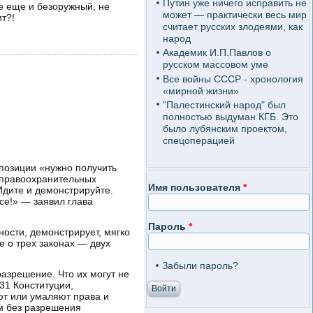
Путин уже ничего исправить не
е еще и безоружный, не
может — практически весь мир
т?!
считает русских злодеями, как
народ
Академик И.П.Павлов о
русском массовом уме
Все войны СССР - хронология
«мирной жизни»
"Палестинский народ" был
полностью выдуман КГБ. Это
было лубянским проектом,
спецоперацией
позиции «нужно получить
 правоохранительных
Имя пользователя
*
Идите и демонстрируйте.
се!» — заявил глава
Пароль
*
ности, демонстрирует, мягко
е о трех законах — двух
Забыли пароль?
разрешение. Что их могут не
 31 Конституции,
ют или умаляют права и
м без разрешения