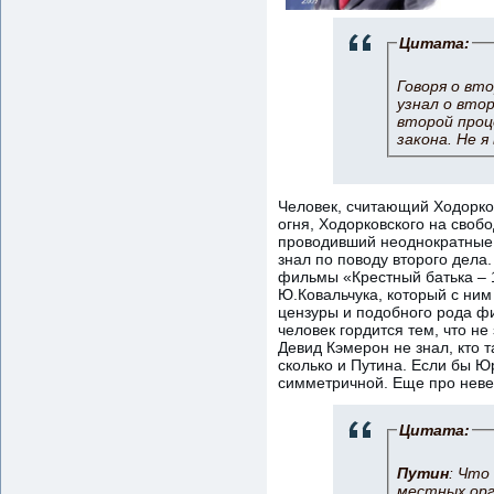
Цитата:
Говоря о вт
узнал о втор
второй проц
закона. Не я
Человек, считающий Ходорко
огня, Ходорковского на своб
проводивший неоднократные с
знал по поводу второго дела
фильмы «Крестный батька – 
Ю.Ковальчука, который с ни
цензуры и подобного рода фи
человек гордится тем, что н
Девид Кэмерон не знал, кто 
сколько и Путина. Если бы Ю
симметричной. Еще про неве
Цитата:
Путин
: Что
местных орг