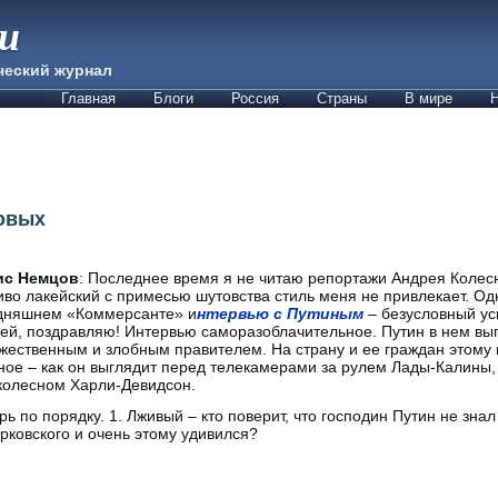
ии
ческий журнал
Главная
Блоги
Россия
Страны
В мире
Н
овых
ис Немцов
: Последнее время я не читаю репортажи Андрея Колес
иво лакейский с примесью шутовства стиль меня не привлекает. Од
дняшнем «Коммерсанте» и
нтервью с Путиным
– безусловный ус
ей, поздравляю! Интервью саморазоблачительное. Путин в нем вы
жественным и злобным правителем. На страну и ее граждан этому 
ное – как он выглядит перед телекамерами за рулем Лады-Калины,
колесном Харли-Девидсон.
рь по порядку. 1. Лживый – кто поверит, что господин Путин не зна
рковского и очень этому удивился?