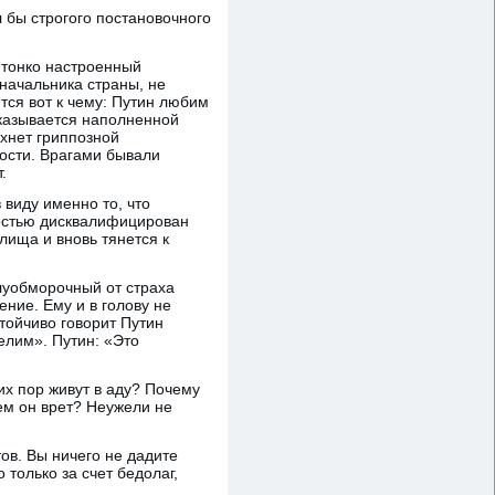
л бы строгого постановочного
 тонко настроенный
 начальника страны, не
ится вот к чему: Путин любим
оказывается наполненной
ахнет гриппозной
ности. Врагами бывали
.
 виду именно то, что
лностью дисквалифицирован
лища и вновь тянется к
олуобморочный от страха
ение. Ему и в голову не
стойчиво говорит Путин
селим». Путин: «Это
сих пор живут в аду? Почему
чем он врет? Неужели не
ов. Вы ничего не дадите
 только за счет бедолаг,