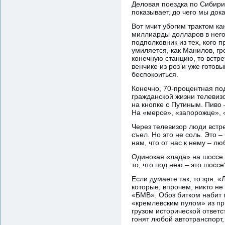
Деловая поездка по Сибири
показывает, до чего мы док
Вот мчит убогим трактом к
миллиарды долларов в него 
подполковник из тех, кого 
умиляется, как Манилов, гр
конечную станцию, то встре
венчике из роз и уже готов
беспокоиться.
Конечно, 70-процентная по
гражданской жизни телевизо
на кнопке с Путиным. Пиво 
На «мерсе», «запорожце», «
Через телевизор люди встр
съел. Но это не соль. Это 
нам, что от нас к нему – л
Одинокая «лада» на шоссе 
то, что под нею – это шоссе
Если думаете так, то зря. 
которые, впрочем, никто н
«БМВ». Обоз битком набит 
«кремлевским пулом» из п
грузом исторической ответс
гонят любой автотранспорт,