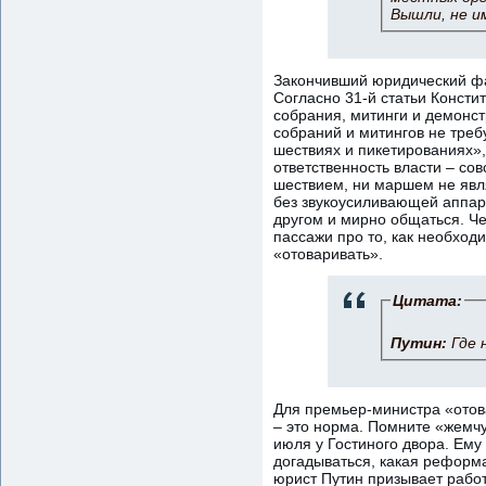
Вышли, не и
Закончивший юридический фак
Согласно 31-й статьи Консти
собрания, митинги и демонс
собраний и митингов не треб
шествиях и пикетированиях»,
ответственность власти – со
шествием, ни маршем не явля
без звукоусиливающей аппар
другом и мирно общаться. Ч
пассажи про то, как необход
«отоваривать».
Цитата:
Путин:
Где 
Для премьер-министра «отов
– это норма. Помните «жемчу
июля у Гостиного двора. Ему 
догадываться, какая реформа
юрист Путин призывает работ