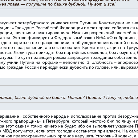
мея права,— получите по башке дубиной. Ну вот и все!
ультет петербуржского университета Путин ни Конституции не знае
туции: «Граждане Российской Федерации имеют право собираться м
трации, шествия и пикетирование». Никаких разрешений властей н
уется. Это же фиксирует и Федеральный закон №54 «О собраниях,
 где говориться не о разрешениии, а об уведомлении властей о на
всем не в разрешении, а в согласовании. Кроме того, акция на Три
ется. Люди туда приходят без партийных символов, без лозунгов, 
атуры. По сути правящий режим запрещает гражданам собственной
ему учили Путина на юрфаке – непонятно. 3. Злобность – апофеоз
имо граждан России периодически дубасить по голове, или, выража
нельзя, бьют дубиной по башке. Нельзя? Пришел? Получи, тебя 
аривание» собственного народа и использование против безоружн
жного прапорщика» в Петербурге, который жестоко бил по лицу и г
за этот садизм точно ничего не будет, ибо он выполняет указание 
 МВД получится, если этот господин останется при власти. На са
ников правоохранительных органов нарушать Уголовный кодекс, а 