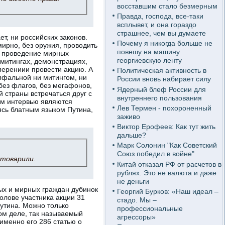
восставшим стало безмерным
Правда, господа, все-таки
всплывет, и она гораздо
страшнее, чем вы думаете
т, ни российских законов.
Почему я никогда больше не
ирно, без оружия, проводить
повешу на машину
а проведение мирных
георгиевскую ленту
 митингах, демонстрациях,
мерениии провести акцию. А
Политическая активность в
умфальной ни митингом, ни
России вновь набирает силу
без флагов, без мегафонов,
Ядерный блеф России для
 страны встречаться друг с
внутреннего пользования
ом интервью являются
Лев Термен - похороненный
ясь блатным языком Путина,
заживо
Виктор Ерофеев: Как тут жить
дальше?
Марк Солонин "Как Советский
Союз победил в войне"
отоварили.
Китай отказал РФ от расчетов в
рублях. Это не валюта и даже
не деньги
ых и мирных граждан дубинок
Георгий Бурков: «Наш идеал –
олове участника акции 31
стадо. Мы –
Путина. Можно только
профессиональные
мом деле, так называемый
агрессоры»
именно его 286 статью о