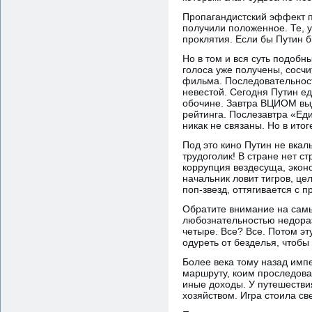
Пропагандистский эффект п
получили положенное. Те, у
проклятия. Если бы Путин б
Но в том и вся суть подобны
голоса уже получены, сосч
фильма. Последовательность
невестой. Сегодня Путин е
обочине. Завтра ВЦИОМ выд
рейтинга. Послезавтра «Еди
никак не связаны. Но в ито
Под это кино Путин не вкал
трудоголик! В стране нет 
коррупция вездесуща, эконо
начальник ловит тигров, ц
поп-звезд, оттягивается с 
Обратите внимание на самы
любознательностью недоразв
четыре. Все? Все. Потом эт
одуреть от безделья, чтоб
Более века тому назад импе
маршруту, коим проследова
иные доходы. У путешестви
хозяйством. Игра стоила св