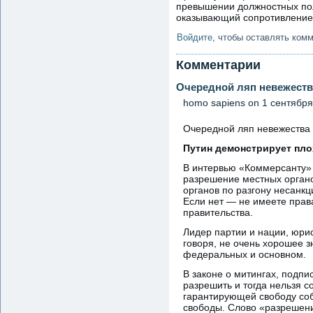
превышении должностных пол
оказывающий сопротивление, 
Войдите
, чтобы оставлять ком
Комментарии
Очередной ляп невежеств
homo sapiens
on 1 сентября,
Очередной ляп невежества
Путин демонстрирует пло
В интервью «Коммерсанту» 
разрешение местных органо
органов по разгону несанк
Если нет — не имеете права
правительства.
Лидер партии и нации, юрис
говоря, не очень хорошее з
федеральных и основном.
В законе о митингах, подпи
разрешить и тогда нельзя с
гарантирующей свободу соб
свободы. Слово «разрешени