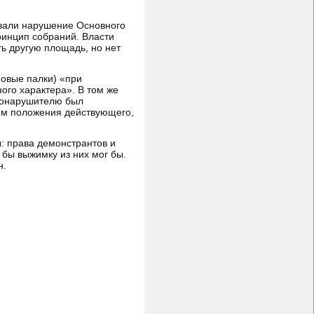
ивали нарушение Основного
ринцип собраний. Власти
ь другую площадь, но нет
новые палки) «при
ого характера». В том же
авонарушителю был
ем положения действующего,
ы: права демонстрантов и
 бы выжимку из них мог бы.
н.