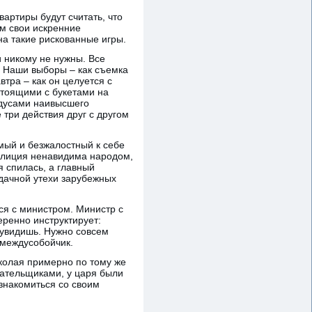
артиры будут считать, что
им свои искренние
на такие рискованные игры.
и никому не нужны. Все
. Наши выборы – как съемка
тра – как он целуется с
стоящими с букетами на
адусами наивысшего
три действия друг с другом
имый и безжалостный к себе
милиция ненавидима народом,
я спилась, а главный
 дачной утехи зарубежных
ся с министром. Министр с
еренно инструктирует:
е увидишь. Нужно совсем
 междусобойчик.
иколая примерно по тому же
лательщиками, у царя были
знакомиться со своим