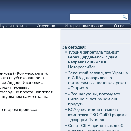
аука и техника
Искусство
История, политология
О нас
За сегодня:
Турция запретила транзит
через Дарданеллы судам,
направляющимся в
Новороссийск
Зеленский заявил, что Украина
никова («Коммерсантъ»).
нако опубликованное в
и США договорились о
пех Андрея Ивановича.
ежемесячных поставках ракет
глядит лживым,
«Пэтриот»
господину просто наплевать.
«Все напуганы, потому что
 штурвалом самолета, на
никто не знает, за кем они
придут»
л о втором процессе
ВСУ уничтожили позицию
комплекса ПВО С-400 рядом с
«дворцом Путина»
Сенат США принял закон об
«адских санкциях» против