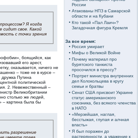
России
Атакованы НПЗ в Самарской
области и на Кубани
Кто такой «Пал Лаич»?
процессом? Я когда
Загадочная фигура Кремля
же сидит свое. Какой
имость с точки зрения
За все время:
Россия умирает
Мифы о Великой Войне
рофобии», боящийся, как
Почему материал про
изовавший его арест,
бурятского танкиста
тку, оказывается, ничего не
просочился в прессу?
ашенко – тоже не в курсе –
Портрет министра внутренних
 дружка Путина
дел Колокольцева в кругу
оцентной политической
семьи и братвы
ия. 2. Невежественный –
министр Великобритании
Сенат США присвоит Украине
рно столько же людей,
статус американского
» – картина была бы
союзника, без всякого членства
в НАТО
«Мерзейшая, наглая,
бесстыжая, глупая и алчная
власть»
Я был поражен до
чить разрешение
растерянности, а уважение к
не имеете права.