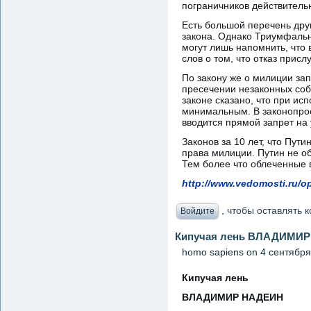
пограничников действитель
Есть большой перечень дру
закона. Однако Триумфальн
могут лишь напомнить, что
слов о том, что отказ присл
По закону же о милиции зап
пресечении незаконных соб
законе сказано, что при и
минимальным. В законопро
вводится прямой запрет на 
Законов за 10 лет, что Пут
права милиции. Путин не об
Тем более что облеченные в
http://www.vedomosti.ru/o
, чтобы оставлять
Войдите
Кипучая лень ВЛАДИМИР
homo sapiens
on 4 сентября,
Кипучая лень
ВЛАДИМИР НАДЕИН