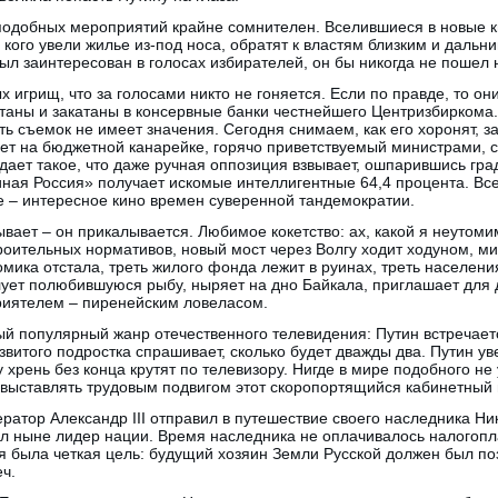
одобных мероприятий крайне сомнителен. Вселившиеся в новые кв
 кого увели жилье из-под носа, обратят к властям близким и дальн
ыл заинтересован в голосах избирателей, он бы никогда не пошел 
х игрищ, что за голосами никто не гоняется. Если по правде, то он
итаны и закатаны в консервные банки честнейшего Центризбиркома
 съемок не имеет значения. Сегодня снимаем, как его хоронят, зав
дет на бюджетной канарейке, горячо приветствуемый министрами, 
ает такое, что даже ручная оппозиция взвывает, ошпарившись гр
ная Россия» получает искомые интеллигентные 64,4 процента. Все 
ге – интересное кино времен суверенной тандемократии.
ывает – он прикалывается. Любимое кокетство: ах, какой я неутом
строительных нормативов, новый мост через Волгу ходит ходуном, 
мика отстала, треть жилого фонда лежит в руинах, треть населени
елует полюбившуюся рыбу, ныряет на дно Байкала, приглашает для
приятелем – пиренейским ловеласом.
й популярный жанр отечественного телевидения: Путин встречает
итого подростка спрашивает, сколько будет дважды два. Путин ув
у хрень без конца крутят по телевизору. Нигде в мире подобного н
ы выставлять трудовым подвигом этот скоропортящийся кабинетный
ратор Александр III отправил в путешествие своего наследника Н
л ныне лидер нации. Время наследника не оплачивалось налогоп
я была четкая цель: будущий хозяин Земли Русской должен был по
еч.