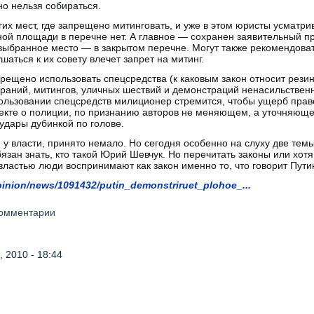
но нельзя собираться.
гих мест, где запрещено митинговать, и уже в этом юристы усматр
ой площади в перечне нет. А главное — сохранен заявительный п
 выбранное место — в закрытом перечне. Могут также рекомендоват
ушаться к их совету влечет запрет на митинг.
рещено использовать спецсредства (к каковым закон относит рези
раний, митингов, уличных шествий и демонстраций ненасильственн
спользовании спецсредств милиционер стремится, чтобы ущерб пр
екте о полиции, по признанию авторов не меняющем, а уточняющ
удары дубинкой по голове.
ин у власти, принято немало. Но сегодня особенно на слуху две тем
язан знать, кто такой Юрий Шевчук. Но перечитать законы или хотя
ластью люди воспринимают как закон именно то, что говорит Пути
pinion/news/1091432/putin_demonstriruet_plohoe_...
 комментарии
 2010 - 18:44