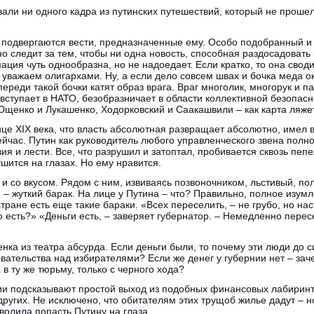
зали ни одного кадра из путинских путешествий, который не проше
 подвергаются вести, предназначенные ему. Особо подобранный и
о следит за тем, чтобы ни одна новость, способная раздосадовать
ация чуть однообразна, но не надоедает. Если кратко, то она свод
уважаем олигархами. Ну, а если дело совсем швах и бочка меда 
переди такой бочки катят образ врага. Враг многолик, многорук и п
, вступает в НАТО, безобразничает в области коллективной безопас
щенко и Лукашенко, Ходорковский и Саакашвили – как карта ляжет
нце XIX века, что власть абсолютная развращает абсолютно, имел в
сейчас. Путин как руководитель любого управленческого звена по
я и лести. Все, что разрушил и затоптал, пробивается сквозь пепе
рушится на глазах. Но ему нравится.
о и со вкусом. Рядом с ним, извиваясь позвоночником, льстивый, п
 – жуткий барак. На лице у Путина – что? Правильно, полное изумл
стране есть еще такие бараки. «Всех переселить, – не грубо, но на
то есть?» «Деньги есть, – заверяет губернатор. – Немедленно пере
ценка из театра абсурда. Если деньги были, то почему эти люди до 
евательства над избирателями? Если же денег у губернии нет – за
 в ту же тюрьму, только с черного хода?
ии подсказывают простой выход из подобных финансовых лабиринт
других. Не исключено, что обитателям этих трущоб жилье дадут – но
волила попасть Путину на глаза.