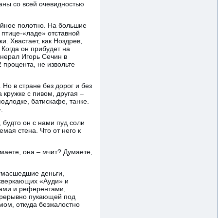
аны со всей очевидностью
ийное полотно. На большие
в птице-«ладе» отставной
и. Хвастает, как Ноздрев,
 Когда он прибудет на
енерал Игорь Сечин в
2 процента, не извольте
Но в стране без дорог и без
 кружке с пивом, другая –
подлодке, батискафе, танке.
.
будто он с нами пуд соли
мая стена. Что от него к
маете, она – мчит? Думаете,
сумасшедшие деньги,
 сверкающих «Ауди» и
рами и референтами,
прерывно пукающей под
имом, откуда безжалостно