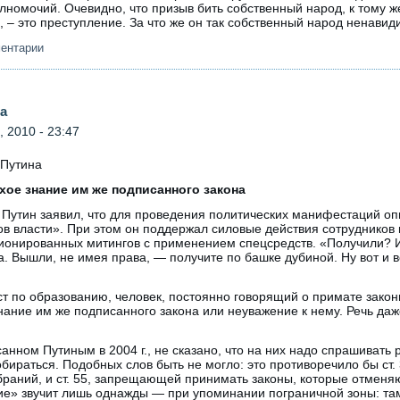
номочий. Очевидно, что призыв бить собственный народ, к тому ж
– это преступление. За что же он так собственный народ ненавиди
ментарии
а
 2010 - 23:47
 Путина
хое знание им же подписанного закона
Путин заявил, что для проведения политических манифестаций оп
в власти». При этом он поддержал силовые действия сотрудников
ционированных митингов с применением спецсредств. «Получили? 
. Вышли, не имея права, — получите по башке дубиной. Ну вот и в
т по образованию, человек, постоянно говорящий о примате закон
нание им же подписанного закона или неуважение к нему. Речь даж
санном Путиным в 2004 г., не сказано, что на них надо спрашивать 
обираться. Подобных слов быть не могло: это противоречило бы ст.
раний, и ст. 55, запрещающей принимать законы, которые отменя
е» звучит лишь однажды — при упоминании пограничной зоны: та