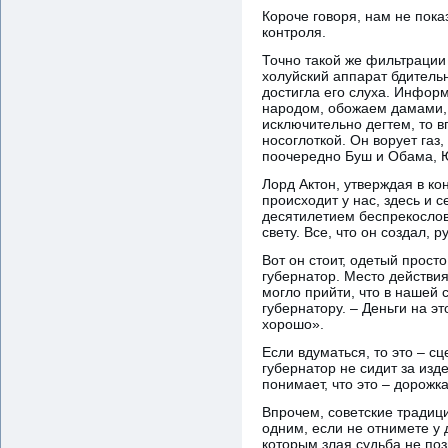
Короче говоря, нам не пока
контроля.
Точно такой же фильтрации
холуйский аппарат бдительн
достигла его слуха. Информ
народом, обожаем дамами, 
исключительно дегтем, то в
носоглоткой. Он ворует газ
поочередно Буш и Обама, Ю
Лорд Актон, утверждая в ко
происходит у нас, здесь и 
десятилетием беспрекослови
свету. Все, что он создал, 
Вот он стоит, одетый прост
губернатор. Место действия
могло прийти, что в нашей 
губернатору. – Деньги на э
хорошо».
Если вдуматься, то это – с
губернатор не сидит за изд
понимает, что это – дорожка
Впрочем, советские традиц
одним, если не отнимете у 
которым злая судьба не поз