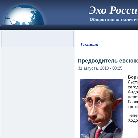
Эхо Росс
Общественно-полити
Главная
Вы здесь
Предводитель евсюк
31 августа, 2010 - 00:25
Бор
Льст
сего
Андр
неве
Глав
трех
Тепе
Ходо