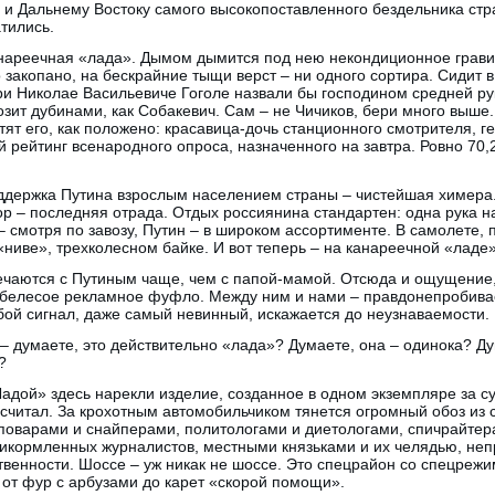
 и Дальнему Востоку самого высокопоставленного бездельника стр
атились.
анареечная «лада». Дымом дымится под нею некондиционное грав
закопано, на бескрайние тыщи верст – ни одного сортира. Сидит 
при Николае Васильевиче Гоголе назвали бы господином средней рук
озит дубинами, как Собакевич. Сам – не Чичиков, бери много выше.
тят его, как положено: красавица-дочь станционного смотрителя, г
ый рейтинг всенародного опроса, назначенного на завтра. Ровно 70,
ддержка Путина взрослым населением страны – чистейшая химера. 
р – последняя отрада. Отдых россиянина стандартен: одна рука на
– смотря по завозу, Путин – в широком ассортименте. В самолете, 
ниве», трехколесном байке. И вот теперь – на канареечной «ладе»
ечаются с Путиным чаще, чем с папой-мамой. Отсюда и ощущение, 
– белесое рекламное фуфло. Между ним и нами – правдонепробивае
юбой сигнал, даже самый невинный, искажается до неузнаваемости.
– думаете, это действительно «лада»? Думаете, она – одинока? Ду
?
«Ладой» здесь нарекли изделие, созданное в одном экземпляре за 
е считал. За крохотным автомобильчиком тянется огромный обоз из
поварами и снайперами, политологами и диетологами, спичрайте
рикормленных журналистов, местными князьками и их челядью, не
твенности. Шоссе – уж никак не шоссе. Это спецрайон со спецреж
 от фур с арбузами до карет «скорой помощи».