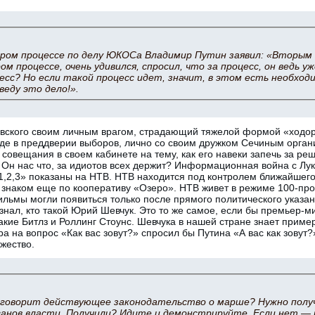
ором процессе по делу ЮКОСа Владимир Путин заявил: «Вторым 
ом процессе, очень удивился, спросил, что за процесс, он ведь у
есс? Но если такой процесс идет, значит, в этом есть необход
 веду это дело!».
вского своим личным врагом, страдающий тяжелой формой «ходо
оде в преддверии выборов, лично со своим дружком Сечиным орган
овещания в своем кабинете на тему, как его навеки запечь за реше
. Он нас что, за идиотов всех держит? Информационная война с Лук
1,2,3» показаны на НТВ. НТВ находится под контролем ближайшего
м знаком еще по кооперативу «Озеро». НТВ живет в режиме 100-пр
льмы могли появиться только после прямого политического указан
е знал, кто такой Юрий Шевчук. Это то же самое, если бы премьер-
такие Битлз и Роллинг Стоунс. Шевчука в нашей стране знает приме
ра на вопрос «Как вас зовут?» спросил бы Путина «А вас как зовут?
жество.
 говорит действующее законодательство о марше? Нужно полу
анов власти. Получили? Идите и демонстрируйте. Если нет — 