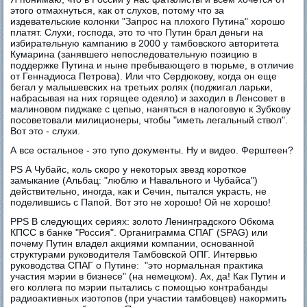
этого отмахнуться, как от слухов, потому что за
издевательские колонки "Запрос на плохого Путина" хорошо
платят. Слухи, господа, это то что Путин брал деньги на
избирательную кампанию в 2000 у тамбовского авторитета
Кумарина (занявшего непоследовательную позицию в
поддержке Путина и ныне пребывающего в тюрьме, в отличие
от Геннадиоса Петрова). Или что Сердюкову, когда он еще
бегал у малышевских на третьих ролях (поджигал ларьки,
набрасывая на них горящее одеяло) и заходил в Ленсовет в
малиновом пиджаке с цепью, наняться в налоговую к Зубкову
посоветовали милиционеры, чтобы "иметь легальный ствол".
Вот это - слухи.
А все остальное - это тупо документы. Ну и видео. Ферштеен?
PS А Чубайс, коль скоро у некоторых звезд короткое
замыкание (Альбац: "люблю и Навального и Чубайса")
действительно, иногда, как и Сечин, пытался украсть, не
поделившись с Папой. Вот это не хорошо! Ой не хорошо!
PPS В следующих сериях: золото Ленинградского Обкома
КПСС в банке "Россия". Органиграмма СПАГ (SPAG) или
почему Путин владел акциями компании, основанной
структурами руководителя Тамбовской ОПГ. Интервью
руководства СПАГ о Путине: "это нормальная практика
участия мэрии в бизнесе" (на немецком). Ах, да! Как Путин и
его коллега по мэрии пытались с помощью контрабанды
радиоактивных изотопов (при участии тамбовцев) накормить