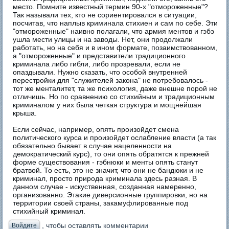
место. Помните известный термин 90-х "отмороженные"?
Так называли тех, кто не сориентировался в ситуации,
посчитав, что наплыв криминала стихиен и сам по себе. Эти
"отмороженные" наивно полагали, что армия ментов и гэбэ
ушла мести улицы и на заводы. Нет, они продолжали
работать, но на себя и в ином формате, позаимствованном,
а "отмороженные" и представители традиционного
криминала либо гибли, либо прозревали, если не
опаздывали. Нужно сказать, что особой внутренней
перестройки для "служителей закона" не потребовалось -
тот же менталитет, та же психология, даже внешне порой не
отличишь. Но по сравнению со стихийным и традиционным
криминалом у них была четкая структура и мощнейшая
крыша.
Если сейчас, например, опять произойдет смена
политического курса и произойдет ослабление власти (а так
обязательно бывает в случае нацеленности на
демократический курс), то они опять обратятся к прежней
форме существования - гэбнюки и менты опять станут
братвой. То есть, это не значит, что они не бандюки и не
криминал, просто природа криминала здесь разная. В
данном случае - искуственная, созданная намеренно,
организованно. Этакие диверсионные группировки, но на
территории своей страны, закамуфлированные под
стихийный криминал.
, чтобы оставлять комментарии
Войдите