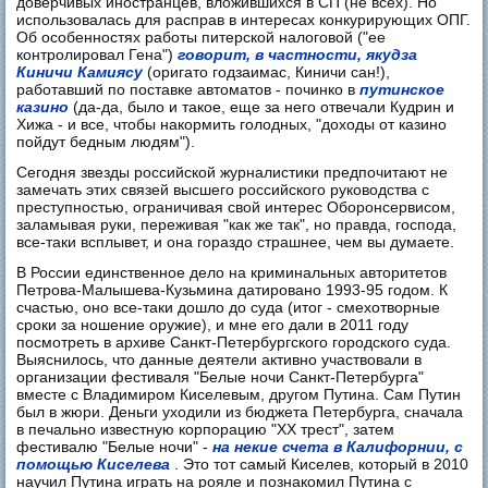
доверчивых иностранцев, вложившихся в СП (не всех). Но
использовалась для расправ в интересах конкурирующих ОПГ.
Об особенностях работы питерской налоговой ("ее
контролировал Гена")
говорит, в частности, якудза
Киничи Камиясу
(оригато годзаимас, Киничи сан!),
работавший по поставке автоматов - починко в
путинское
казино
(да-да, было и такое, еще за него отвечали Кудрин и
Хижа - и все, чтобы накормить голодных, "доходы от казино
пойдут бедным людям").
Сегодня звезды российской журналистики предпочитают не
замечать этих связей высшего российского руководства с
преступностью, ограничивая свой интерес Оборонсервисом,
заламывая руки, переживая "как же так", но правда, господа,
все-таки всплывет, и она гораздо страшнее, чем вы думаете.
В России единственное дело на криминальных авторитетов
Петрова-Малышева-Кузьмина датировано 1993-95 годом. К
счастью, оно все-таки дошло до суда (итог - смехотворные
сроки за ношение оружие), и мне его дали в 2011 году
посмотреть в архиве Санкт-Петербургского городского суда.
Выяснилось, что данные деятели активно участвовали в
организации фестиваля "Белые ночи Санкт-Петербурга"
вместе с Владимиром Киселевым, другом Путина. Сам Путин
был в жюри. Деньги уходили из бюджета Петербурга, сначала
в печально известную корпорацию "XX трест", затем
фестивалю "Белые ночи" -
на некие счета в Калифорнии, с
помощью Киселева
. Это тот самый Киселев, который в 2010
научил Путина играть на рояле и познакомил Путина с