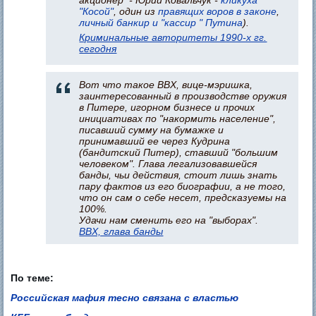
акционер - Юрий Ковальчук -
кликуха
"Косой"
, один из
правящих воров в законе
,
личный банкир и "кассир " Путина
).
Криминальные авторитеты 1990-х гг.
сегодня
Вот что такое ВВХ, вице-мэришка,
заинтересованный в производстве оружия
в Питере, игорном бизнесе и прочих
инициативах по "накормить население",
писавший сумму на бумажке и
принимавший ее через Кудрина
(бандитский Питер), ставший "большим
человеком". Глава легализовавшейся
банды, чьи действия, стоит лишь знать
пару фактов из его биографии, а не того,
что он сам о себе несет, предсказуемы на
100%.
Удачи нам сменить его на "выборах".
ВВХ, глава банды
По теме:
Российская мафия тесно связана с властью