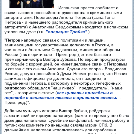
Испанская пресса сообщает о
связи высшего росссийского руководства с криминальными
авторитетами. Переговоры Антона Петрова (сына Гены
Петрова - и нынешнего распорядителя криминального
авторитета) с Анатолием Сердюковым находятся в испанском
уголовном деле (т.н.
"операция Тройка"
).
"Петров напрямую связан с политиками и лицами,
занимающими государственные должности в России, в
частности с Анатолием Сердюковым, министром обороны
России (так в оригинале - Прим. ред.), зятем бывшего
премьер-министра Виктора Зубкова. По версии прокуратуры
по борьбе с коррупцией, он имеет деловые связи с Петровым
и связан с его сыном Антоном. Другая его опора - Владислав
Резник, депутат российской Думы. Несмотря на то, что Резник
занимает официальную должность, он находится в
подчинении Петрова, к которому в некоторых телефонных
разговорах обращался "наш лидер", "предводитель", "наше
все", - говорится в статье (
все цитаты приведены в
переводе с испанского текста в оригинале статьи
. -
Прим. ред.)".
Добавим чуть-чуть истории.Виктор Зубков, рейдерски
захвативший питерскую налоговую (какое-то время у нее было
даже два начальника, судебные конфликты), начинал работу в
путинском комитете по внешним связям мэрии СПб. В
дальнейшем налоговая использовалась для ограбления