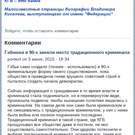
КГБ – это банда
Малоизвестные страницы биографии Владимира
Киселева, выступающего от имени "Федерации"
Войдите
, чтобы оставлять комментарии
Комментарии
Гэбнюки в 90-х заняли место традиционного криминала
portent
on 5 июня, 2015 - 18:34
Гэбье само создало (точнее - использовало) в 90-х
криминальную форму своего существования, пока
общество в праведном гневе крушило советский строй и
пыталось создать начала демократии.
Сейчас информация о сращивании в то время власти и
криминала стала подниматься, но в перевернутом виде,
произошла подмена: якобы нынешние политики якшались с
криминалом. На самом деле они сами были криминалом и
не смешивались с традиционным криминалом, у них с ними
была война или полное подчинение последних.
Традиционный криминал в такой стране, где КГБ
прощупывал все общество даже в постели, не мог
существовать самостоятельно. Они здорово потеснили и
выбили традиционный криминал, подмяли его, заняв его