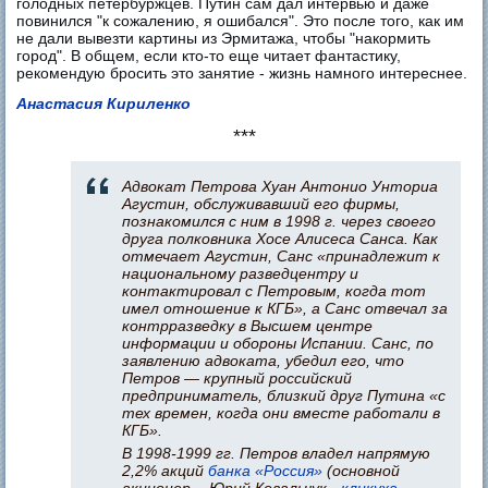
голодных петербуржцев. Путин сам дал интервью и даже
повинился "к сожалению, я ошибался". Это после того, как им
не дали вывезти картины из Эрмитажа, чтобы "накормить
город". В общем, если кто-то еще читает фантастику,
рекомендую бросить это занятие - жизнь намного интереснее.
Анастасия Кириленко
***
Адвокат Петрова Хуан Антонио Унториа
Агустин, обслуживавший его фирмы,
познакомился с ним в 1998 г. через своего
друга полковника Хосе Алисеса Санса. Как
отмечает Агустин, Санс «принадлежит к
национальному разведцентру и
контактировал с Петровым, когда тот
имел отношение к КГБ», а Санс отвечал за
контрразведку в Высшем центре
информации и обороны Испании. Санс, по
заявлению адвоката, убедил его, что
Петров — крупный российский
предприниматель, близкий друг Путина «с
тех времен, когда они вместе работали в
КГБ».
В 1998-1999 гг. Петров владел напрямую
2,2% акций
банка «Россия»
(основной