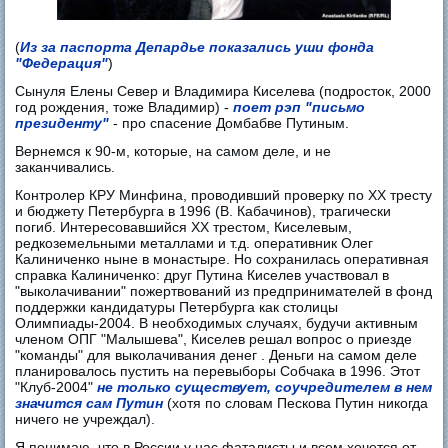
(
Из за паспорта Депардье показались уши фонда
"Федерация"
)
Сынуля Елены Север и Владимира Киселева (подросток, 2000
год рождения, тоже Владимир) -
поет рэп "письмо
президенту"
- про спасение Домбабве Путиным.
Вернемся к 90-м, которые, на самом деле, и не
заканчивались.
Контролер КРУ Минфина, проводивший проверку по XX тресту
и бюджету Петербурга в 1996 (В. Кабачинов), трагически
погиб. Интересовавшийся XX трестом, Киселевым,
редкоземельными металлами и т.д. оперативник Олег
Калиниченко ныне в монастыре. Но сохранилась оперативная
справка Калиниченко: друг Путина Киселев участвовал в
"выколачивании" пожертвований из предпринимателей в фонд
поддержки кандидатуры Петербурга как столицы
Олимпиады-2004. В необходимых случаях, будучи активным
членом ОПГ "Малышева", Киселев решал вопрос о приезде
"команды" для выколачивания денег . Деньги на самом деле
планировалось пустить на перевыборы Собчака в 1996. Этот
"Клуб-2004"
не только существует, соучредителем в нем
значится сам Путин
(хотя по словам Пескова Путин никогда
ничего не учреждал).
Я понимаю, что в России у нас фаталисты и всем хочется от