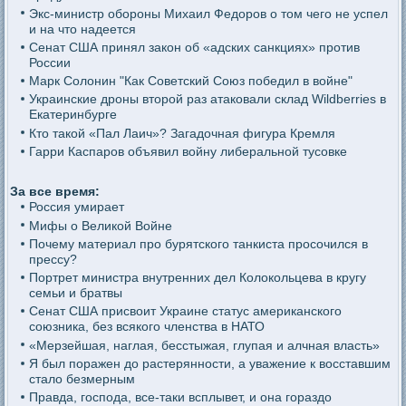
Экс-министр обороны Михаил Федоров о том чего не успел
и на что надеется
Сенат США принял закон об «адских санкциях» против
России
Марк Солонин "Как Советский Союз победил в войне"
Украинские дроны второй раз атаковали склад Wildberries в
Екатеринбурге
Кто такой «Пал Лаич»? Загадочная фигура Кремля
Гарри Каспаров объявил войну либеральной тусовке
За все время:
Россия умирает
Мифы о Великой Войне
Почему материал про бурятского танкиста просочился в
прессу?
Портрет министра внутренних дел Колокольцева в кругу
семьи и братвы
Сенат США присвоит Украине статус американского
союзника, без всякого членства в НАТО
«Мерзейшая, наглая, бесстыжая, глупая и алчная власть»
Я был поражен до растерянности, а уважение к восставшим
стало безмерным
Правда, господа, все-таки всплывет, и она гораздо