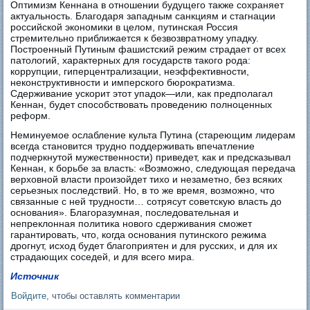
Оптимизм Кеннана в отношении будущего также сохраняет
актуальность. Благодаря западным санкциям и стагнации
российской экономики в целом, путинская Россия
стремительно приближается к безвозвратному упадку.
Построенный Путиным фашистский режим страдает от всех
патологий, характерных для государств такого рода:
коррупции, гиперцентрализации, неэффективности,
неконструктивности и имперского бюрократизма.
Сдерживание ускорит этот упадок—или, как предполагал
Кеннан, будет способствовать проведению полноценных
реформ.
Неминуемое ослабление культа Путина (стареющим лидерам
всегда становится трудно поддерживать впечатление
подчеркнутой мужественности) приведет, как и предсказывал
Кеннан, к борьбе за власть: «Возможно, следующая передача
верховной власти произойдет тихо и незаметно, без всяких
серьезных последствий. Но, в то же время, возможно, что
связанные с ней трудности… сотрясут советскую власть до
основания». Благоразумная, последовательная и
непреклонная политика нового сдерживания сможет
гарантировать, что, когда основания путинского режима
дрогнут, исход будет благоприятен и для русских, и для их
страдающих соседей, и для всего мира.
Источник
Войдите
, чтобы оставлять комментарии