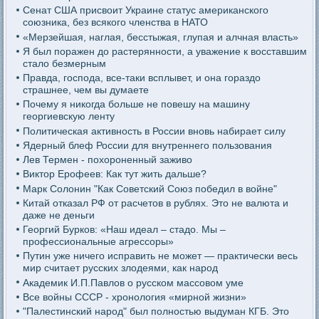
Сенат США присвоит Украине статус американского
союзника, без всякого членства в НАТО
«Мерзейшая, наглая, бесстыжая, глупая и алчная власть»
Я был поражен до растерянности, а уважение к восставшим
стало безмерным
Правда, господа, все-таки всплывет, и она гораздо
страшнее, чем вы думаете
Почему я никогда больше не повешу на машину
георгиевскую ленту
Политическая активность в России вновь набирает силу
Ядерный блеф России для внутреннего пользования
Лев Термен - похороненный заживо
Виктор Ерофеев: Как тут жить дальше?
Марк Солонин "Как Советский Союз победил в войне"
Китай отказал РФ от расчетов в рублях. Это не валюта и
даже не деньги
Георгий Бурков: «Наш идеал – стадо. Мы –
профессиональные агрессоры»
Путин уже ничего исправить не может — практически весь
мир считает русских злодеями, как народ
Академик И.П.Павлов о русском массовом уме
Все войны СССР - хронология «мирной жизни»
"Палестинский народ" был полностью выдуман КГБ. Это