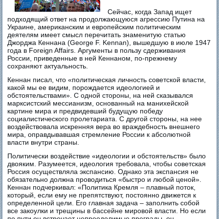
Сейчас, когда Запад ищет
подходящий ответ на продолжающуюся агрессию Путина на
Украине, американским и европейским политическим
деятелям имеет смысл перечитать знаменитую статью
Джорджа Кеннана (George F. Kennan), вышедшую в июле 1947
года в Foreign Affairs. Аргументы в пользу сдерживания
России, приведенные в ней Кеннаном, по-прежнему
сохраняют актуальность.
Кеннан писал, что «политическая личность советской власти,
какой мы ее видим, порождается идеологией и
обстоятельствами». С одной стороны, на ней сказывался
марксистский мессианизм, основанный на манихейской
картине мира и предвидевший будущую победу
социалистического пролетариата. С другой стороны, на нее
воздействовала искренняя вера во враждебность внешнего
мира, оправдывавшая стремление России к абсолютной
власти внутри страны.
Политически воздействие «идеологии и обстоятельств» было
двояким. Разумеется, идеология требовала, чтобы советская
Россия осуществляла экспансию. Однако эта экспансия не
обязательно должна проводиться «быстро и любой ценой».
Кеннан подчеркивал: «Политика Кремля – плавный поток,
который, если ему не препятствуют, постоянно движется к
определенной цели. Его главная задача – заполнить собой
все закоулки и трещины в бассейне мировой власти. Но если
по пути он встречает непреодолимые преграды, он