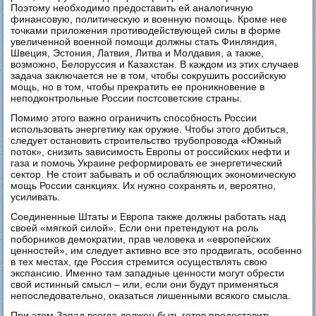
Поэтому необходимо предоставить ей аналогичную
финансовую, политическую и военную помощь. Кроме нее
точками приложения противодействующей силы в форме
увеличенной военной помощи должны стать Финляндия,
Швеция, Эстония, Латвия, Литва и Молдавия, а также,
возможно, Белоруссия и Казахстан. В каждом из этих случаев
задача заключается не в том, чтобы сокрушить российскую
мощь, но в том, чтобы прекратить ее проникновение в
неподконтрольные России постсоветские страны.
Помимо этого важно ограничить способность России
использовать энергетику как оружие. Чтобы этого добиться,
следует остановить строительство трубопровода «Южный
поток», снизить зависимость Европы от российских нефти и
газа и помочь Украине реформировать ее энергетический
сектор. Не стоит забывать и об ослабляющих экономическую
мощь России санкциях. Их нужно сохранять и, вероятно,
усиливать.
Соединенные Штаты и Европа также должны работать над
своей «мягкой силой». Если они претендуют на роль
поборников демократии, прав человека и «европейских
ценностей», им следует активно все это продвигать, особенно
в тех местах, где Россия стремится осуществлять свою
экспансию. Именно там западные ценности могут обрести
свой истинный смысл – или, если они будут применяться
непоследовательно, оказаться лишенными всякого смысла.
При этом Запад всегда должен быть готов предоставить