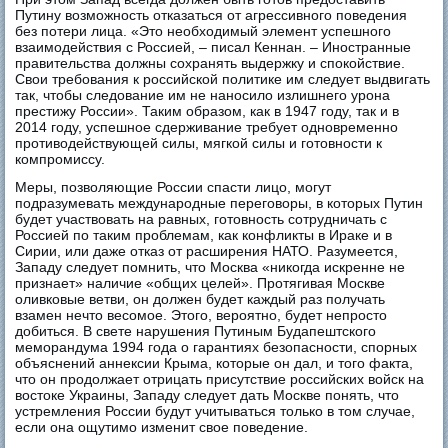
Путину возможность отказаться от агрессивного поведения
без потери лица. «Это необходимый элемент успешного
взаимодействия с Россией, – писал Кеннан. – Иностранные
правительства должны сохранять выдержку и спокойствие.
Свои требования к российской политике им следует выдвигать
так, чтобы следование им не наносило излишнего урона
престижу России». Таким образом, как в 1947 году, так и в
2014 году, успешное сдерживание требует одновременно
противодействующей силы, мягкой силы и готовности к
компромиссу.
Меры, позволяющие России спасти лицо, могут
подразумевать международные переговоры, в которых Путин
будет участвовать на равных, готовность сотрудничать с
Россией по таким проблемам, как конфликты в Ираке и в
Сирии, или даже отказ от расширения НАТО. Разумеется,
Западу следует помнить, что Москва «никогда искренне не
признает» наличие «общих целей». Протягивая Москве
оливковые ветви, он должен будет каждый раз получать
взамен нечто весомое. Этого, вероятно, будет непросто
добиться. В свете нарушения Путиным Будапештского
меморандума 1994 года о гарантиях безопасности, спорных
объяснений аннексии Крыма, которые он дал, и того факта,
что он продолжает отрицать присутствие российских войск на
востоке Украины, Западу следует дать Москве понять, что
устремления России будут учитываться только в том случае,
если она ощутимо изменит свое поведение.