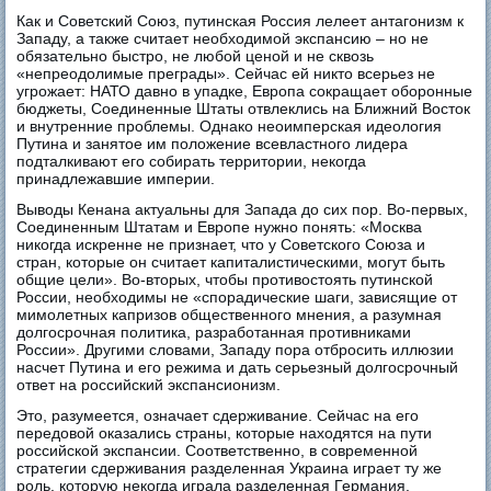
Как и Советский Союз, путинская Россия лелеет антагонизм к
Западу, а также считает необходимой экспансию – но не
обязательно быстро, не любой ценой и не сквозь
«непреодолимые преграды». Сейчас ей никто всерьез не
угрожает: НАТО давно в упадке, Европа сокращает оборонные
бюджеты, Соединенные Штаты отвлеклись на Ближний Восток
и внутренние проблемы. Однако неоимперская идеология
Путина и занятое им положение всевластного лидера
подталкивают его собирать территории, некогда
принадлежавшие империи.
Выводы Кенана актуальны для Запада до сих пор. Во-первых,
Соединенным Штатам и Европе нужно понять: «Москва
никогда искренне не признает, что у Советского Союза и
стран, которые он считает капиталистическими, могут быть
общие цели». Во-вторых, чтобы противостоять путинской
России, необходимы не «спорадические шаги, зависящие от
мимолетных капризов общественного мнения, а разумная
долгосрочная политика, разработанная противниками
России». Другими словами, Западу пора отбросить иллюзии
насчет Путина и его режима и дать серьезный долгосрочный
ответ на российский экспансионизм.
Это, разумеется, означает сдерживание. Сейчас на его
передовой оказались страны, которые находятся на пути
российской экспансии. Соответственно, в современной
стратегии сдерживания разделенная Украина играет ту же
роль, которую некогда играла разделенная Германия.