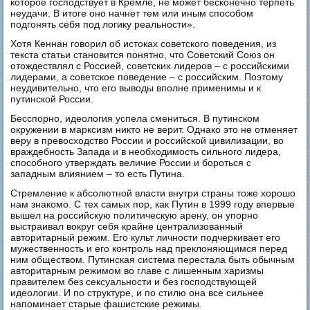
которое господствует в Кремле, не может бесконечно терпеть
неудачи. В итоге оно начнет тем или иным способом
подгонять себя под логику реальности».
Хотя Кеннан говорил об истоках советского поведения, из
текста статьи становится понятно, что Советский Союз он
отождествлял с Россией, советских лидеров – с российскими
лидерами, а советское поведение – с российским. Поэтому
неудивительно, что его выводы вполне применимы и к
путинской России.
Бесспорно, идеология успела смениться. В путинском
окружении в марксизм никто не верит. Однако это не отменяет
веру в превосходство России и российской цивилизации, во
враждебность Запада и в необходимость сильного лидера,
способного утверждать величие России и бороться с
западным влиянием – то есть Путина.
Стремление к абсолютной власти внутри страны тоже хорошо
нам знакомо. С тех самых пор, как Путин в 1999 году впервые
вышел на российскую политическую арену, он упорно
выстраивал вокруг себя крайне централизованный
авторитарный режим. Его культ личности подчеркивает его
мужественность и его контроль над преклоняющимся перед
ним обществом. Путинская система перестала быть обычным
авторитарным режимом во главе с лишенным харизмы
правителем без сексуальности и без господствующей
идеологии. И по структуре, и по стилю она все сильнее
напоминает старые фашистские режимы.