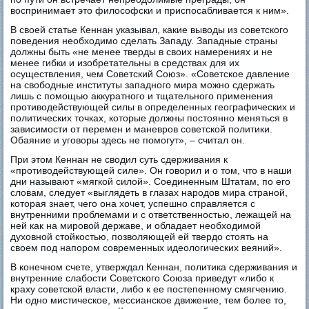
воспринимает это философски и приспосабливается к ним».
В своей статье Кеннан указывал, какие выводы из советского
поведения необходимо сделать Западу. Западные страны
должны быть «не менее тверды в своих намерениях и не
менее гибки и изобретательны в средствах для их
осуществления, чем Советский Союз». «Советское давление
на свободные институты западного мира можно сдержать
лишь с помощью аккуратного и тщательного применения
противодействующей силы в определенных географических и
политических точках, которые должны постоянно меняться в
зависимости от перемен и маневров советской политики.
Обаяние и уговоры здесь не помогут», – считал он.
При этом Кеннан не сводил суть сдерживания к
«противодействующей силе». Он говорил и о том, что в наши
дни называют «мягкой силой». Соединенным Штатам, по его
словам, следует «выглядеть в глазах народов мира страной,
которая знает, чего она хочет, успешно справляется с
внутренними проблемами и с ответственностью, лежащей на
ней как на мировой державе, и обладает необходимой
духовной стойкостью, позволяющей ей твердо стоять на
своем под напором современных идеологических веяний».
В конечном счете, утверждал Кеннан, политика сдерживания и
внутренние слабости Советского Союза приведут «либо к
краху советской власти, либо к ее постепенному смягчению.
Ни одно мистическое, мессианское движение, тем более то,