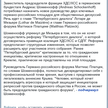
Заместитель председателя фракции ХДС/ХСС в германском
бундестаге Андреас Шоккенхофф (Andreas Schockenhoff)
потребовал назначить новое руководство двух ключевых
германо-российских площадок для общественных дискуссий.
Речь идет о главе "Петербургского диалога" Лотаре де
Мезьере (Lothar de Maizière) и главе Германо-российского
форума Маттиасе Платцеке (Matthias Platzeck).
Шоккенхофф упрекнул де Мезьера в том, что он не хочет
осуществлять реформу "Петербургского диалога", о которой
договорилась правящая коалиция ХДС/ХСС и СДПГ. Реформа
предполагает структурные изменения, которые позволят
расширить круг участников этого собрания. Ранее
"Петербургский диалог" критиковали за то, что гражданские
инициативы, критически настроенные по отношению к
Кремлю, практически не представлены на этой площадке.
Руководитель Германо-российского форума Маттиас Платцек,
по словам Шоккенхоффа, полностью дискредитировал себя с
профессиональной точки зрения, выступив с предложением
легализовать аннексию Крыма. "Человек, который хочет
вознаградить агрессора и который защищает инициаторов
репрессий против гражданского общества в России, не может
быть председателем гражданского форума", -
подчеркнул
Шоккенхофф.
Войдите
, чтобы оставлять комментарии