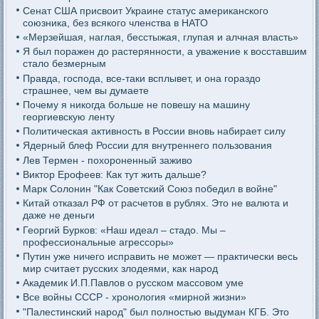
Сенат США присвоит Украине статус американского
союзника, без всякого членства в НАТО
«Мерзейшая, наглая, бесстыжая, глупая и алчная власть»
Я был поражен до растерянности, а уважение к восставшим
стало безмерным
Правда, господа, все-таки всплывет, и она гораздо
страшнее, чем вы думаете
Почему я никогда больше не повешу на машину
георгиевскую ленту
Политическая активность в России вновь набирает силу
Ядерный блеф России для внутреннего пользования
Лев Термен - похороненный заживо
Виктор Ерофеев: Как тут жить дальше?
Марк Солонин "Как Советский Союз победил в войне"
Китай отказал РФ от расчетов в рублях. Это не валюта и
даже не деньги
Георгий Бурков: «Наш идеал – стадо. Мы –
профессиональные агрессоры»
Путин уже ничего исправить не может — практически весь
мир считает русских злодеями, как народ
Академик И.П.Павлов о русском массовом уме
Все войны СССР - хронология «мирной жизни»
"Палестинский народ" был полностью выдуман КГБ. Это