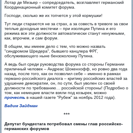
Лотар де Мезьер – сопредседатель, возглавляет германский
Координационный комитет форума.
Господи, сколько же их топчется у этой кормушки!
Тут люди стараются не за страх, а за совесть в тревоге за свои
теплые доходные местечки – при изоляции Путина и его
режима все эти должности автоматически станут ненужными,
как, впрочем, и сам форум.
В общем, мы имеем дело с тем, что можно назвать
"синдромом Шредера", бывшего канцлера ФРГ,
обслуживающего ныне бензоколонку Путина.
А ведь был среди руководства форума со стороны Германии
приличный человек – Андреас Шокенхофф, но ровно два года
назад, после того, как он позволил себе – именно в рамках
германо-российского диалога – критику российских властей за
удушение демократии, он, по сути, был уволен со своей
должности по требованию… российской стороны! (Подробно о
том, как немецкие власти взяли под козырек, можно
прочесть
в нашей газете "Рубеж" за ноябрь 2012 года).
Вадим Зайдман
***
Депутат бундестага потребовал смены глав российско-
германских форумов