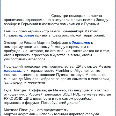
Сразу три немецких политика
практически одновременно выступили с призывами к Западу
вообще и Германии в частности помириться с Путиным.
Бывший премьер-министр земли Бранденбург Маттиас
Платцек
призвал
признать Крым российской территорией.
Эксперт по России Мартин Хоффман
обратился
к
немецкому политическому бомонду с призывом к
пробуждению, которое, по его мнению, заключается не в том,
чтобы привести агрессора в чувство, а в том, чтобы
умилостивить агрессора.
Последний председатель правительства ГДР Лотар де Мезьер
рассказал
в интервью газете Frankfurter Allgemeine, что
жесткая позиция в отношении Путина, которую Меркель, по
мнению де Мезьера, избрала во время саммита в Австралии,
"ни к чему не приведет"
.
Г-да Платцек, Хоффман, де Мезьер, так пекущиеся о теплых
отношениях с Россией, занимают ВСЕ ТРОЕ не менее теплые
РУКОВОДЯЩИЕ должности в том самом российско-
германском форуме "Петербургский диалог".
Маттиас Платцек – его председатель.
Мартин Хоффман – исполнительный директор форума.