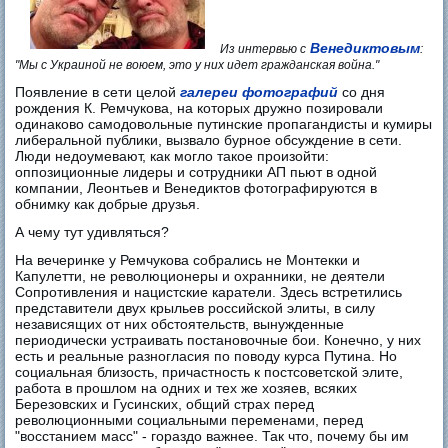
Венедиктовым
Из интервью с
:
"Мы с Украиной не воюем, это у них идет гражданская война."
Появление в сети целой
галереи фотографий
со дня
рождения К. Ремчукова, на которых дружно позировали
одинаково самодовольные путинские пропагандисты и кумиры
либеральной публики, вызвало бурное обсуждение в сети.
Люди недоумевают, как могло такое произойти:
оппозиционные лидеры и сотрудники АП пьют в одной
компании, Леонтьев и Венедиктов фотографируются в
обнимку как добрые друзья.
А чему тут удивляться?
На вечеринке у Ремчукова собрались не Монтекки и
Капулетти, не революционеры и охранники, не деятели
Сопротивления и нацистские каратели. Здесь встретились
представители двух крыльев российской элиты, в силу
независящих от них обстоятельств, вынужденные
периодически устраивать постановочные бои. Конечно, у них
есть и реальные разногласия по поводу курса Путина. Но
социальная близость, причастность к постсоветской элите,
работа в прошлом на одних и тех же хозяев, всяких
Березовских и Гусинских, общий страх перед
революционными социальными переменами, перед
"восстанием масс" - гораздо важнее. Так что, почему бы им