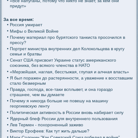
«Все напуганы, потому что никто не знает, за кем они
придут»
За все время:
Россия умирает
Мифы о Великой Войне
Почему материал про бурятского танкиста просочился в
прессу?
Портрет министра внутренних дел Колокольцева в кругу
семьи и братвы
Сенат США присвоит Украине статус американского
союзника, без всякого членства в НАТО
«Мерзейшая, наглая, бесстыжая, глупая и алчная власть»
Я был поражен до растерянности, а уважение к восставшим
стало безмерным
Правда, господа, все-таки всплывет, и она гораздо
страшнее, чем вы думаете
Почему я никогда больше не повешу на машину
георгиевскую ленту
Политическая активность в России вновь набирает силу
Ядерный блеф России для внутреннего пользования
Лев Термен - похороненный заживо
Виктор Ерофеев: Как тут жить дальше?
Марк Солонин "Как Советский Союз победил в войне"