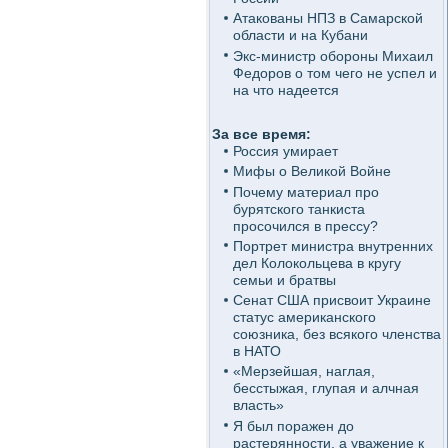
Атакованы НПЗ в Самарской
области и на Кубани
Экс-министр обороны Михаил
Федоров о том чего не успел и
на что надеется
За все время:
Россия умирает
Мифы о Великой Войне
Почему материал про
бурятского танкиста
просочился в прессу?
Портрет министра внутренних
дел Колокольцева в кругу
семьи и братвы
Сенат США присвоит Украине
статус американского
союзника, без всякого членства
в НАТО
«Мерзейшая, наглая,
бесстыжая, глупая и алчная
власть»
Я был поражен до
растерянности, а уважение к