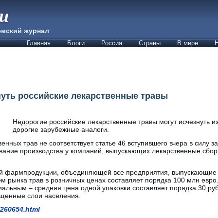
ии
ческий журнал
Главная
Блоги
Россия
Страны
В мире
Н
знуть российские лекарственные травы
Недорогие российские лекарственные травы могут исчезнуть из 
дорогие зарубежные аналоги.
енных трав не соответствует статье 46 вступившего вчера в силу з
вание производства у компаний, выпускающих лекарственные сборы, 
ей фармпродукции, объединяющей все предприятия, выпускающие 
ем рынка трав в розничных ценах составляет порядка 100 млн евро
циальным – средняя цена одной упаковки составляет порядка 30 руб
ищенные слои населения.
/260654.html