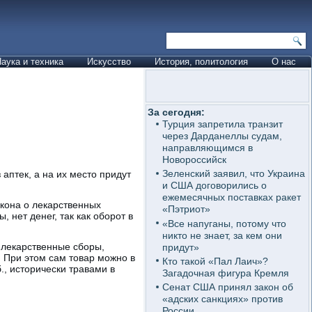
аука и техника
Искусство
История, политология
О нас
За сегодня:
Турция запретила транзит
через Дарданеллы судам,
направляющимся в
Новороссийск
Зеленский заявил, что Украина
аптек, а на их место придут
и США договорились о
ежемесячных поставках ракет
акона о лекарственных
«Пэтриот»
нет денег, так как оборот в
«Все напуганы, потому что
никто не знает, за кем они
лекарственные сборы,
придут»
. При этом сам товар можно в
Кто такой «Пал Лаич»?
., исторически травами в
Загадочная фигура Кремля
Сенат США принял закон об
«адских санкциях» против
России