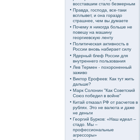
восставшим стало безмерным
Правда, господа, все-таки
всплывет, и она гораздо
страшнее, чем вы думаете
Почему я никогда больше не
повешу на машину
георгиевскую ленту
Политическая активность в
России вновь набирает силу
Ядерный блеф России для
внутреннего пользования
Лев Термен - похороненный
заживо
Виктор Ерофеев: Как тут жить
дальше?
Марк Солонин "Как Советский
Союз победил в войне"
Китай отказал РФ от расчетов в
рублях. Это не валюта и даже
не деньги
Георгий Бурков: «Наш идеал –
стадо. Мы –
профессиональные
агрессоры»