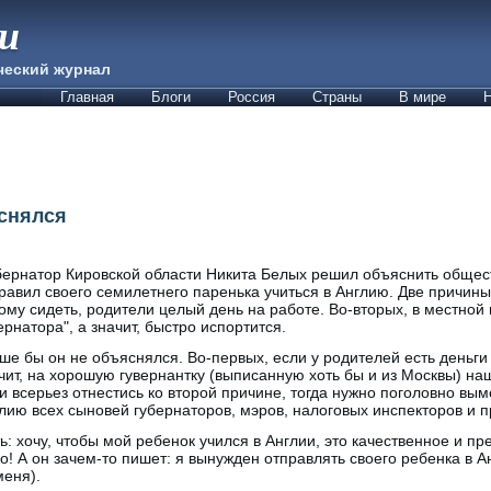
ии
ческий журнал
Главная
Блоги
Россия
Страны
В мире
Н
снялся
бернатор Кировской области Никита Белых решил объяснить общес
равил своего семилетнего паренька учиться в Англию. Две причины
ому сидеть, родители целый день на работе. Во-вторых, в местной
ернатора", а значит, быстро испортится.
ше бы он не объяснялся. Во-первых, если у родителей есть деньги
чит, на хорошую гувернантку (выписанную хоть бы и из Москвы) на
и всерьез отнестись ко второй причине, тогда нужно поголовно вым
лию всех сыновей губернаторов, мэров, налоговых инспекторов и пр
: хочу, чтобы мой ребенок учился в Англии, это качественное и пр
! А он зачем-то пишет: я вынужден отправлять своего ребенка в Ан
меня).