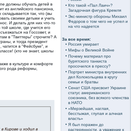
ипе должны обучать детей в
Кто такой «Пал Лаич»?
ит из английского пансиона,
Загадочная фигура Кремля
 складывается так, что (вы
Экс-министр обороны Михаил
овать своими детьми и учить
Федоров о том чего не успел и
нос. И делать для них что-то
на что надеется
той школе, где учится его
 съезжаться на Госсовет, и
 там в "Твиттеры" строчите? А
За все время:
раны, и тогда президент
Россия умирает
 чатится в "Фейсбуке", и
Мифы о Великой Войне
лассе! (кто не знает, школы
Почему материал про
бурятского танкиста
акже в культуре и комфорте
просочился в прессу?
кого рода реформы,
Портрет министра внутренних
дел Колокольцева в кругу
семьи и братвы
Сенат США присвоит Украине
статус американского
союзника, без всякого членства
в НАТО
«Мерзейшая, наглая,
бесстыжая, глупая и алчная
власть»
Я был поражен до
в Кирове и ходил в
растерянности, а уважение к