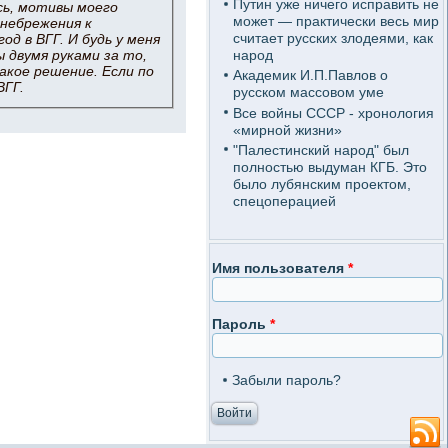
Путин уже ничего исправить не
сь, мотивы моего
может — практически весь мир
енебрежения к
считает русских злодеями, как
од в ВГГ. И будь у меня
ы двумя руками за то,
народ
акое решение. Если по
Академик И.П.Павлов о
ВГГ.
русском массовом уме
Все войны СССР - хронология
«мирной жизни»
"Палестинский народ" был
полностью выдуман КГБ. Это
было лубянским проектом,
спецоперацией
Имя пользователя
*
Пароль
*
Забыли пароль?