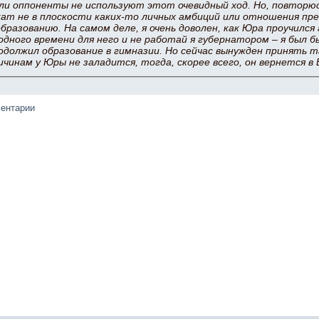
сли оппоненты не используют этот очевидный ход. Но, повторю
ат не в плоскости каких-то личных амбиций или отношения пр
бразованию. На самом деле, я очень доволен, как Юра проучился г
одного времени для него и не работай я губернатором – я был б
одолжил образование в гимназии. Но сейчас вынужден принять т
чинам у Юры не заладится, тогда, скорее всего, он вернется в 
ментарии