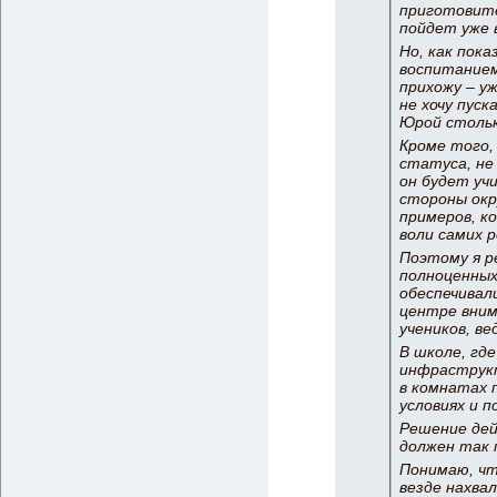
приготовите
пойдет уже в
Но, как пок
воспитанием
прихожу – у
не хочу пуск
Юрой стольк
Кроме того,
статуса, не
он будет уч
стороны окр
примеров, к
воли самих 
Поэтому я р
полноценных
обеспечивал
центре вним
учеников, ве
В школе, где
инфраструкт
в комнатах 
условиях и 
Решение дей
должен так 
Понимаю, чт
везде нахва