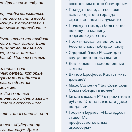
тября в этом году он
восставшим стало безмерным
Правда, господа, все-таки
ни, чтобы заниматься
всплывет, и она гораздо
 он еще спит, а когда
страшнее, чем вы думаете
ношусь к отцовству и
Почему я никогда больше не
с не можем проводить с
повешу на машину
георгиевскую ленту
 было какого-то особого
Политическая активность в
дно и так далее. Если
России вновь набирает силу
ующим отношением со
Ядерный блеф России для
ю, я знаю немало
внутреннего пользования
детей. Причем помимо
Лев Термен - похороненный
заживо
жалению, нет
нных детей) которые
Виктор Ерофеев: Как тут жить
суточно находился в
дальше?
росто одним из
Марк Солонин "Как Советский
занимаю.
Союз победил в войне"
. Конечно, вся
Китай отказал РФ от расчетов в
стоянии, но дети живут
рублях. Это не валюта и даже
растет в аскетичных
не деньги
Георгий Бурков: «Наш идеал –
тать, но я считаю, что
стадо. Мы –
профессиональные
то вот «Губернатор
агрессоры»
я заграницу». Даже