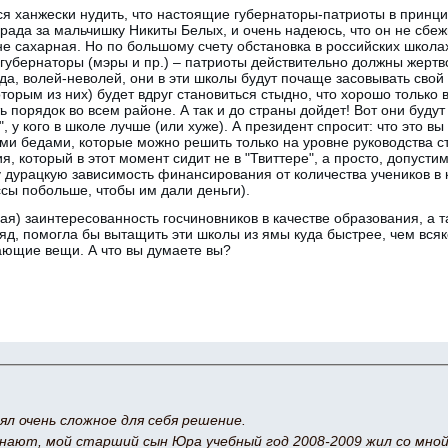
ся ханжески нудить, что настоящие губернаторы-патриоты в принц
рада за мальчишку Никиты Белых, и очень надеюсь, что он не сбеж
не сахарная. Но по большому счету обстановка в российских школах
губернаторы (мэры и пр.) – патриоты действительно должны жертв
гда, волей-неволей, они в эти школы будут почаще засовывать свой 
орым из них) будет вдруг становиться стыдно, что хорошо только в 
ь порядок во всем районе. А так и до страны дойдет! Вот они будут
, у кого в школе лучше (или хуже). А президент спросит: что это вы
и бедами, которые можно решить только на уровне руководства ст
, который в этот момент сидит не в "Твиттере", а просто, допустим,
ту дурацкую зависимость финансирования от количества учеников в к
сы побольше, чтобы им дали деньги).
ая) заинтересованность госчиновников в качестве образования, а т
ляд, помогла бы вытащить эти школы из ямы куда быстрее, чем вся
ающие вещи. А что вы думаете вы?
ял очень сложное для себя решение.
знают, мой старший сын Юра учебный год 2008-2009 жил со мной 