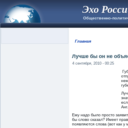
Эхо Росс
Общественно-полити
Главная
Вы здесь
Лучше бы он не объя
4 сентября, 2010 - 00:25
Гу
отп
нек
губ
Луч
зна
есл
Анг
Ему надо было просто заявить
бы слово сказал? Имеет право
появляются слова (вот как у 