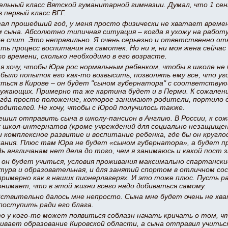
льный класс Вятской гуманитарной гимназии. Думал, что 1 сен
 первый класс ВГГ.
азал прошедший год, у меня просто физически не хватает време
 сына. Абсолютно типичная ситуация – когда я ухожу на работу,
же спит. Это неправильно. Я очень серьезно и ответственно от
ать процесс воспитания на самотек. Но ни я, ни моя жена сейча
о времени, сколько необходимо в его возрасте.
 я хочу, чтобы Юра рос нормальным ребенком, чтобы в школе не
 было попыток его как-то возвысить, позволять ему все, что уго
иться в Кирове – он будет "сыном губернатора" с соответств
ужающих. Примерно та же картина будет и в Перми. К сожалени
огда просто положение, которое занимают родители, портило 
родителей. Не хочу, чтобы с Юрой получилось также.
ешил отправить сына в школу-пансион в Англию. В России, к со
 школ-интернатов (кроме учреждений для социально незащище
и комплексное развитие и воспитание ребенка, где бы он кругло
ания. Плюс там Юра не будет «сыном губернатора», а будет п
дь англичанам нет дела до того, чем я занимаюсь и какой пост 
 он будет учиться, условия проживания максимально спартанские
ура и образовательная, и для занятий спортом в отличном со
примерно как в наших пионерлагерях. И это тоже плюс. Пусть 
понимает, что в этой жизни всего надо добиваться самому.
ствительно далось мне непросто. Сына мне будет очень не хва
поступить ради его блага.
о у кого-то может появиться соблазн начать кричать о том, ч
ливает образование Кировской области, а сына отправил учитьс