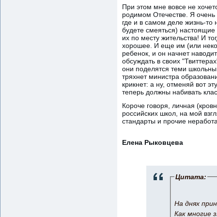
При этом мне вовсе не хочет
родимом Отечестве. Я очень 
где и в самом деле жизнь-то 
будете смеяться) настоящие 
их по месту жительства! И то
хорошее. И еще им (или некот
ребенок, и он начнет наводит
обсуждать в своих "Твиттерах"
они поделятся теми школьным
тряхнет министра образования
крикнет: а ну, отменяй вот э
теперь должны набивать клас
Короче говоря, личная (кровн
российских школ, на мой взг
стандарты и прочие неработ
Елена Рыковцева
Цитата:
На днях прин
Как многие 