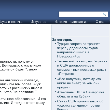
аука и техника
Искусство
История, политология
О нас
За сегодня:
Турция запретила транзит
через Дарданеллы судам,
направляющимся в
Новороссийск
Зеленский заявил, что Украина
твенности, почему он
. Во-первых, с мальчиком
и США договорились о
 школе он будет "сыном
ежемесячных поставках ракет
«Пэтриот»
«Все напуганы, потому что
 на английский колледж,
никто не знает, за кем они
шлись бы тем более. А уж
придут»
ести из российских школ в
., чтоб "не портились".
Атакованы НПЗ в Самарской
области и на Кубани
естижное образование. И кто
Сенат США принял закон об
глию. И тогда в ответ сразу
«адских санкциях» против
России