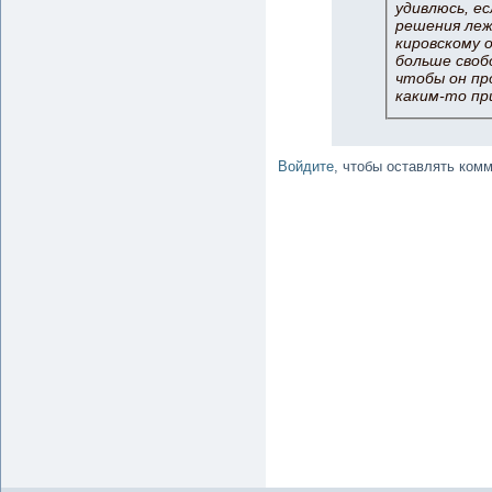
удивлюсь, е
решения леж
кировскому о
больше своб
чтобы он пр
каким-то при
Войдите
, чтобы оставлять ком