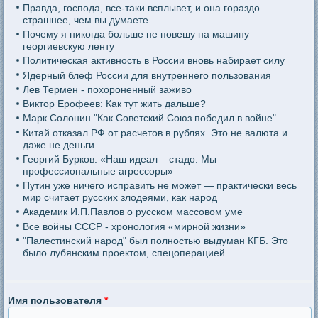
Правда, господа, все-таки всплывет, и она гораздо
страшнее, чем вы думаете
Почему я никогда больше не повешу на машину
георгиевскую ленту
Политическая активность в России вновь набирает силу
Ядерный блеф России для внутреннего пользования
Лев Термен - похороненный заживо
Виктор Ерофеев: Как тут жить дальше?
Марк Солонин "Как Советский Союз победил в войне"
Китай отказал РФ от расчетов в рублях. Это не валюта и
даже не деньги
Георгий Бурков: «Наш идеал – стадо. Мы –
профессиональные агрессоры»
Путин уже ничего исправить не может — практически весь
мир считает русских злодеями, как народ
Академик И.П.Павлов о русском массовом уме
Все войны СССР - хронология «мирной жизни»
"Палестинский народ" был полностью выдуман КГБ. Это
было лубянским проектом, спецоперацией
Имя пользователя
*