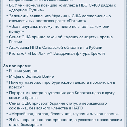
ВСУ уничтожили позицию комплекса ПВО С-400 рядом с
«дворцом Путина»
Зеленский заявил, что Украина и США договорились о
ежемесячных поставках ракет «Пэтриот»
«Все напуганы, потому что никто не знает, за кем они
придут»
Сенат США принял закон об «адских санкциях» против
России
Атакованы НПЗ в Самарской области и на Кубани
Кто такой «Пал Лаич»? Загадочная фигура Кремля
За все время:
Россия умирает
Мифы о Великой Войне
Почему материал про бурятского танкиста просочился в
прессу?
Портрет министра внутренних дел Колокольцева в кругу
семьи и братвы
Сенат США присвоит Украине статус американского
союзника, без всякого членства в НАТО
«Мерзейшая, наглая, бесстыжая, глупая и алчная власть»
Я был поражен до растерянности, а уважение к восставшим
стало безмерным