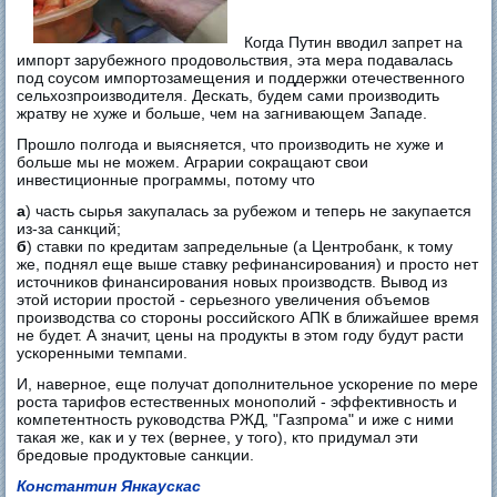
Когда Путин вводил запрет на
импорт зарубежного продовольствия, эта мера подавалась
под соусом импортозамещения и поддержки отечественного
сельхозпроизводителя. Дескать, будем сами производить
жратву не хуже и больше, чем на загнивающем Западе.
Прошло полгода и выясняется, что производить не хуже и
больше мы не можем. Аграрии сокращают свои
инвестиционные программы, потому что
а
) часть сырья закупалась за рубежом и теперь не закупается
из-за санкций;
б
) ставки по кредитам запредельные (а Центробанк, к тому
же, поднял еще выше ставку рефинансирования) и просто нет
источников финансирования новых производств. Вывод из
этой истории простой - серьезного увеличения объемов
производства со стороны российского АПК в ближайшее время
не будет. А значит, цены на продукты в этом году будут расти
ускоренными темпами.
И, наверное, еще получат дополнительное ускорение по мере
роста тарифов естественных монополий - эффективность и
компетентность руководства РЖД, "Газпрома" и иже с ними
такая же, как и у тех (вернее, у того), кто придумал эти
бредовые продуктовые санкции.
Константин Янкаускас