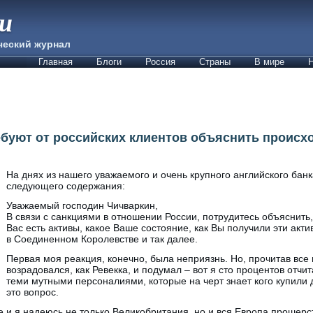
ии
ческий журнал
Главная
Блоги
Россия
Страны
В мире
Н
ебуют от российских клиентов объяснить происх
На днях из нашего уважаемого и очень крупного английского бан
следующего содержания:
Уважаемый господин Чичваркин,
В связи с санкциями в отношении России, потрудитесь объяснить, 
Вас есть активы, какое Ваше состояние, как Вы получили эти акти
в Соединенном Королевстве и так далее.
Первая моя реакция, конечно, была неприязнь. Но, прочитав все
возрадовался, как Ревекка, и подумал – вот я сто процентов отчит
теми мутными персоналиями, которые на черт знает кого купили 
это вопрос.
е и я надеюсь не только Великобритания, но и вся Европа прошерс