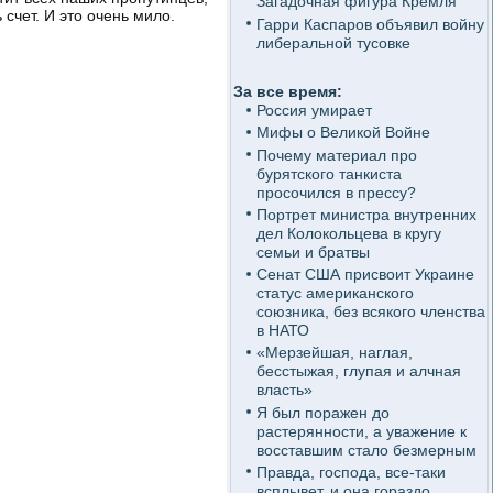
Загадочная фигура Кремля
 счет. И это очень мило.
Гарри Каспаров объявил войну
либеральной тусовке
За все время:
Россия умирает
Мифы о Великой Войне
Почему материал про
бурятского танкиста
просочился в прессу?
Портрет министра внутренних
дел Колокольцева в кругу
семьи и братвы
Сенат США присвоит Украине
статус американского
союзника, без всякого членства
в НАТО
«Мерзейшая, наглая,
бесстыжая, глупая и алчная
власть»
Я был поражен до
растерянности, а уважение к
восставшим стало безмерным
Правда, господа, все-таки
всплывет, и она гораздо