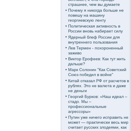
страшнее, чем вы думаете
Почему я никогда больше не
повешу на машину
георгиевскую ленту
Политическая активность в
России вновь набирает силу
Ядерный блеф России для
внутреннего пользования
Лев Термен - похороненный
заживо
Виктор Ерофеев: Как тут жить
дальше?
Марк Солонин "Как Советский
Союз победил в войне"
Китай отказал РФ от расчетов в
рублях. Это не валюта и даже
не деньги
Георгий Бурков: «Наш идеал –
стадо. Мы –
профессиональные
агрессоры»
Путин уже ничего исправить не
может — практически весь мир
считает русских злодеями, как