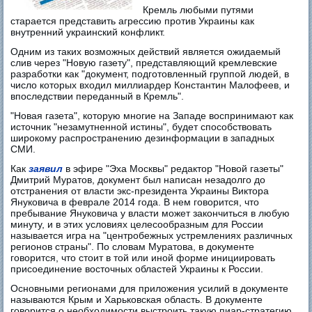
Кремль любыми путями
старается представить агрессию против Украины как
внутренний украинский конфликт.
Одним из таких возможных действий является ожидаемый
слив через "Новую газету", представляющий кремлевские
разработки как "документ, подготовленный группой людей, в
число которых входил миллиардер Константин Малофеев, и
впоследствии переданный в Кремль".
"Новая газета", которую многие на Западе воспринимают как
источник "незамутненной истины", будет способствовать
широкому распространению дезинформации в западных
СМИ.
Как
заявил
в эфире "Эха Москвы" редактор "Новой газеты"
Дмитрий Муратов, документ был написан незадолго до
отстранения от власти экс-президента Украины Виктора
Януковича в феврале 2014 года. В нем говорится, что
пребывание Януковича у власти может закончиться в любую
минуту, и в этих условиях целесообразным для России
называется игра на "центробежных устремлениях различных
регионов страны". По словам Муратова, в документе
говорится, что стоит в той или иной форме инициировать
присоединение восточных областей Украины к России.
Основными регионами для приложения усилий в документе
называются Крым и Харьковская область. В документе
говорится о необходимости выстроить такую пиар-стратегию,