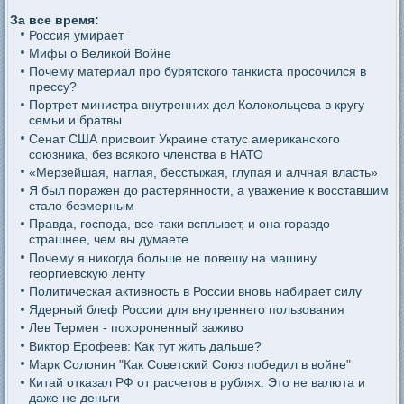
За все время:
Россия умирает
Мифы о Великой Войне
Почему материал про бурятского танкиста просочился в
прессу?
Портрет министра внутренних дел Колокольцева в кругу
семьи и братвы
Сенат США присвоит Украине статус американского
союзника, без всякого членства в НАТО
«Мерзейшая, наглая, бесстыжая, глупая и алчная власть»
Я был поражен до растерянности, а уважение к восставшим
стало безмерным
Правда, господа, все-таки всплывет, и она гораздо
страшнее, чем вы думаете
Почему я никогда больше не повешу на машину
георгиевскую ленту
Политическая активность в России вновь набирает силу
Ядерный блеф России для внутреннего пользования
Лев Термен - похороненный заживо
Виктор Ерофеев: Как тут жить дальше?
Марк Солонин "Как Советский Союз победил в войне"
Китай отказал РФ от расчетов в рублях. Это не валюта и
даже не деньги