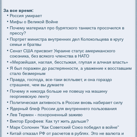
За все время:
Россия умирает
Мифы о Великой Войне
Почему материал про бурятского танкиста просочился в
прессу?
Портрет министра внутренних дел Колокольцева в кругу
семьи и братвы
Сенат США присвоит Украине статус американского
союзника, без всякого членства в НАТО
«Мерзейшая, наглая, бесстыжая, глупая и алчная власть»
Я был поражен до растерянности, а уважение к восставшим
стало безмерным
Правда, господа, все-таки всплывет, и она гораздо
страшнее, чем вы думаете
Почему я никогда больше не повешу на машину
георгиевскую ленту
Политическая активность в России вновь набирает силу
Ядерный блеф России для внутреннего пользования
Лев Термен - похороненный заживо
Виктор Ерофеев: Как тут жить дальше?
Марк Солонин "Как Советский Союз победил в войне"
Китай отказал РФ от расчетов в рублях. Это не валюта и