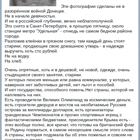
Эти фотографии сделаны не в
разорённом войной Донецке.
Не в начале девяностых.
И не в российской глубинке, вечно неблагополучной.
Это снято в Санкт-Петербурге, в прошлую пятницу, около
станции метро "Удельная" - отнюдь не самом бедном районе
города.
Разложив клеёнки в грязном снегу, там каждый день стоят
старики, продающие свою домашнюю утварь - в надежде
выручить хоть сто рублей.
Не на водку.
На хлеб.
Очень опрятные, хоть и в дешевой, не новой, одежде, очень
стыдящиеся своего занятия, старики.
У которых пенсия меньше или равна коммуналке, у которых,
наверное нет заботливых детей, нет льгот и пособий.
И нет государства, способного помочь.Нет страны, которой не
наплевать на них.
Есть проводители Великих Олимпиад за космические деньги,
есть строители дворцов и мостов на необитаемые Русские
острова за миллиарды долларов, есть организаторы
грандиозных Чемпионатов и прочих спортивных игрищ с
фантастическими бюджетами, присоединители Крыма есть -
этих вообще полно, все кричат, что готовы на британский флаг
за Родину порваться, в самом нехорошем смысле этого слова.
А страны, которая подумала бы об этих пожилых и совсем не
счастливых людях - нет.