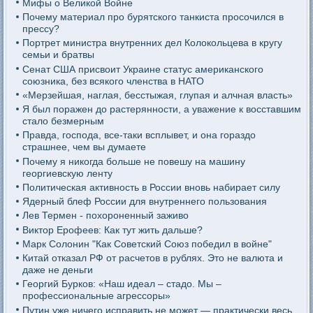
Мифы о Великой Войне
Почему материал про бурятского танкиста просочился в
прессу?
Портрет министра внутренних дел Колокольцева в кругу
семьи и братвы
Сенат США присвоит Украине статус американского
союзника, без всякого членства в НАТО
«Мерзейшая, наглая, бесстыжая, глупая и алчная власть»
Я был поражен до растерянности, а уважение к восставшим
стало безмерным
Правда, господа, все-таки всплывет, и она гораздо
страшнее, чем вы думаете
Почему я никогда больше не повешу на машину
георгиевскую ленту
Политическая активность в России вновь набирает силу
Ядерный блеф России для внутреннего пользования
Лев Термен - похороненный заживо
Виктор Ерофеев: Как тут жить дальше?
Марк Солонин "Как Советский Союз победил в войне"
Китай отказал РФ от расчетов в рублях. Это не валюта и
даже не деньги
Георгий Бурков: «Наш идеал – стадо. Мы –
профессиональные агрессоры»
Путин уже ничего исправить не может — практически весь