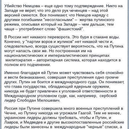
Убийство Немцова – еще одно тому подтверждение. Никто на
Западе не верит, что это дело рук чеченцев – над этой
версией смеются. Все понимают, что Немцов наряду с
другими погибшими "несогласными" – жертва путинского
режима, описывая который на Западе – чем дальше, тем
чаще – употребляют слово "фашистский".
В России нет никакого переворота. Это буря в стакане воды.
Конечно, у "партии воров и жуликов" нет никакой чести и,
следовательно, всегда существует вероятность, что на Путина
могут напасть свои же. Но построенная им на
националистических и империалистических принципах
милитократия – авторитарная система, которая находится в
полном его подчинении.
Именно благодаря ей Путин может чувствовать себя спокойно
и вести безнаказанно, совершая преступления одно громче
других. Путин не боится и международного суда. Он понимает,
что глава государства, обладающий ядерным оружием,
никогда не будет привлечен к уголовной ответственности в
Международном уголовном суде, как, например, сербский
лидер Слободан Милошевич.
Россия при Путине совершила много военных преступлений в
Чечне, но Путину никогда не угрожали Гаагой. Тем не менее,
украинские лидеры должны требовать, чтобы и Путин, и
Лавров, и Медведев и другие высокопоставленные российские
лидеры были занесены в международные "черные" списки, а