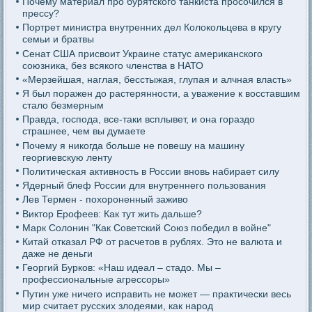
Почему материал про бурятского танкиста просочился в
прессу?
Портрет министра внутренних дел Колокольцева в кругу
семьи и братвы
Сенат США присвоит Украине статус американского
союзника, без всякого членства в НАТО
«Мерзейшая, наглая, бесстыжая, глупая и алчная власть»
Я был поражен до растерянности, а уважение к восставшим
стало безмерным
Правда, господа, все-таки всплывет, и она гораздо
страшнее, чем вы думаете
Почему я никогда больше не повешу на машину
георгиевскую ленту
Политическая активность в России вновь набирает силу
Ядерный блеф России для внутреннего пользования
Лев Термен - похороненный заживо
Виктор Ерофеев: Как тут жить дальше?
Марк Солонин "Как Советский Союз победил в войне"
Китай отказал РФ от расчетов в рублях. Это не валюта и
даже не деньги
Георгий Бурков: «Наш идеал – стадо. Мы –
профессиональные агрессоры»
Путин уже ничего исправить не может — практически весь
мир считает русских злодеями, как народ