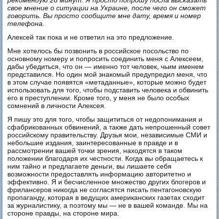
свое мнение о ситуации на Украине, после чего он сможет
говорить. Вы просто сообщите мне дату, время и номер
телефона.
Алексей так пока и не ответил на это предложение.
Мне хотелось бы позвонить в российское посольство по
основному номеру и попросить соединить меня с Алексеем,
дабы убедиться, что он — именно тот человек, чьим именем
представился. Но один мой знакомый предупредил меня, что
в этом случае появятся «метаданные», которые можно будет
использовать для того, чтобы подставить человека и обвинить
его в преступлении. Кроме того, у меня не было особых
сомнений в личности Алексея.
Я пишу это для того, чтобы защититься от недопонимания и
сфабрикованных обвинений, а также дать непрошенный совет
российскому правительству. Друзья мои, независимые СМИ и
небольшие издания, заинтересованные в правде и в
рассмотрении вашей точки зрения, находятся в таком
положении благодаря их честности. Когда вы обращаетесь к
ним тайно и предлагаете деньги, вы лишаете себя
возможности предоставлять информацию авторитетно и
эффективно. Я и бесчисленное множество других блогеров и
фрилансеров никогда не согласятся писать пентагоновскую
пропаганду, которая в ведущих американских газетах сходит
за журналистику, а поэтому мы — не в вашей команде. Мы на
стороне правды, на стороне мира.