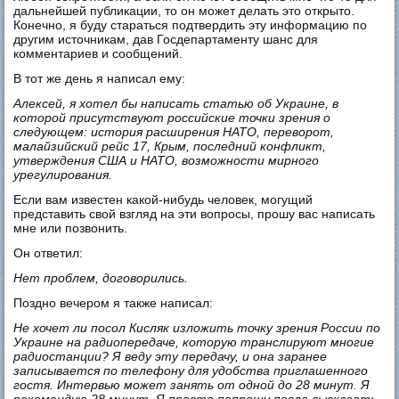
дальнейшей публикации, то он может делать это открыто.
Конечно, я буду стараться подтвердить эту информацию по
другим источникам, дав Госдепартаменту шанс для
комментариев и сообщений.
В тот же день я написал ему:
Алексей, я хотел бы написать статью об Украине, в
которой присутствуют российские точки зрения о
следующем: история расширения НАТО, переворот,
малайзийский рейс 17, Крым, последний конфликт,
утверждения США и НАТО, возможности мирного
урегулирования.
Если вам известен какой-нибудь человек, могущий
представить свой взгляд на эти вопросы, прошу вас написать
мне или позвонить.
Он ответил:
Нет проблем, договорились.
Поздно вечером я также написал:
Не хочет ли посол Кисляк изложить точку зрения России по
Украине на радиопередаче, которую транслируют многие
радиостанции? Я веду эту передачу, и она заранее
записывается по телефону для удобства приглашенного
гостя. Интервью может занять от одной до 28 минут. Я
рекомендую 28 минут. Я просто попрошу посла высказать