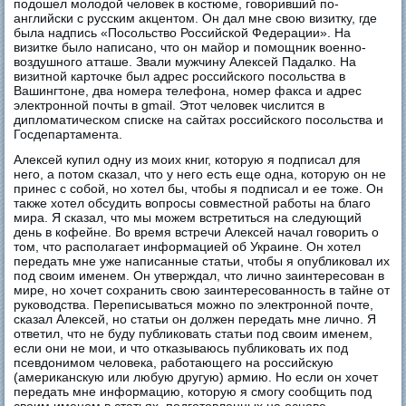
подошел молодой человек в костюме, говоривший по-
английски с русским акцентом. Он дал мне свою визитку, где
была надпись «Посольство Российской Федерации». На
визитке было написано, что он майор и помощник военно-
воздушного атташе. Звали мужчину Алексей Падалко. На
визитной карточке был адрес российского посольства в
Вашингтоне, два номера телефона, номер факса и адрес
электронной почты в gmail. Этот человек числится в
дипломатическом списке на сайтах российского посольства и
Госдепартамента.
Алексей купил одну из моих книг, которую я подписал для
него, а потом сказал, что у него есть еще одна, которую он не
принес с собой, но хотел бы, чтобы я подписал и ее тоже. Он
также хотел обсудить вопросы совместной работы на благо
мира. Я сказал, что мы можем встретиться на следующий
день в кофейне. Во время встречи Алексей начал говорить о
том, что располагает информацией об Украине. Он хотел
передать мне уже написанные статьи, чтобы я опубликовал их
под своим именем. Он утверждал, что лично заинтересован в
мире, но хочет сохранить свою заинтересованность в тайне от
руководства. Переписываться можно по электронной почте,
сказал Алексей, но статьи он должен передать мне лично. Я
ответил, что не буду публиковать статьи под своим именем,
если они не мои, и что отказываюсь публиковать их под
псевдонимом человека, работающего на российскую
(американскую или любую другую) армию. Но если он хочет
передать мне информацию, которую я смогу сообщить под
своим именем в статьях, подготовленных на основе