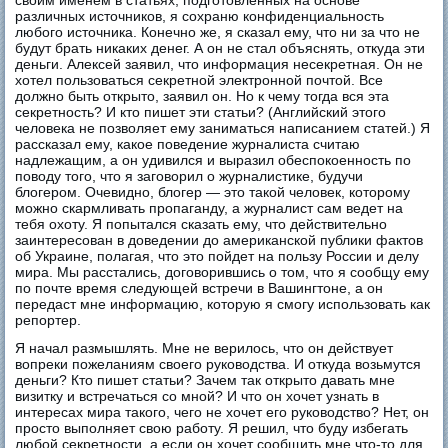
различных источников, я сохраню конфиденциальность
любого источника. Конечно же, я сказал ему, что ни за что не
будут брать никаких денег. А он не стал объяснять, откуда эти
деньги. Алексей заявил, что информация несекретная. Он не
хотел пользоваться секретной электронной почтой. Все
должно быть открыто, заявил он. Но к чему тогда вся эта
секретность? И кто пишет эти статьи? (Английский этого
человека не позволяет ему заниматься написанием статей.) Я
рассказал ему, какое поведение журналиста считаю
надлежащим, а он удивился и выразил обеспокоенность по
поводу того, что я заговорил о журналистике, будучи
блогером. Очевидно, блогер — это такой человек, которому
можно скармливать пропаганду, а журналист сам ведет на
тебя охоту. Я попытался сказать ему, что действительно
заинтересован в доведении до американской публики фактов
об Украине, полагая, что это пойдет на пользу России и делу
мира. Мы расстались, договорившись о том, что я сообщу ему
по почте время следующей встречи в Вашингтоне, а он
передаст мне информацию, которую я смогу использовать как
репортер.
Я начал размышлять. Мне не верилось, что он действует
вопреки пожеланиям своего руководства. И откуда возьмутся
деньги? Кто пишет статьи? Зачем так открыто давать мне
визитку и встречаться со мной? И что он хочет узнать в
интересах мира такого, чего не хочет его руководство? Нет, он
просто выполняет свою работу. Я решил, что буду избегать
любой секретности, а если он хочет сообщить мне что-то для