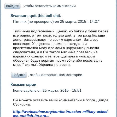
, чтобы оставлять комментарии
Войдите
Swanson, quit this bull shit.
Птн пнх (не проверено)
on 25 марта, 2015 - 14:27
Типичный подгебешный щенок, но бабки у гэбни берет
все равно, а тем таких только дай: в три раза больше
денег рассовывают по своим карманам. Вата все
позволяет. У яценюка прямо на заседании
правительства могу с замом в наручниках вывели
следователи, а в РФ такого мясника повязали на
воровских схемах и теперь сделали министром
обороны- будет верным псом гэбне ибо покрывал в
мчсе " схемы". Украина не росия.
, чтобы оставлять комментарии
Войдите
Комментарии
homo sapiens
on 25 марта, 2015 - 15:51
Вы можете оставить ваши комментарии в блоге
Дэвида
Суонсона:
http://warisacrime.org/content/russian-military-asked-
me-publish-its-pro...