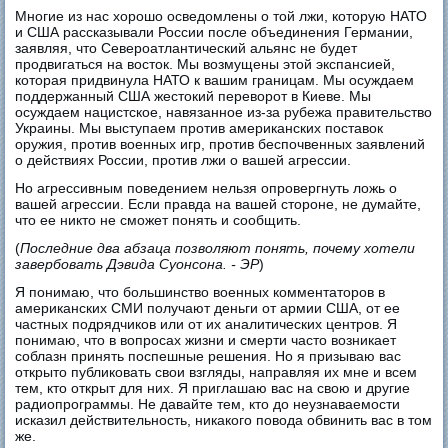
Многие из нас хорошо осведомлены о той лжи, которую НАТО
и США рассказывали России после объединения Германии,
заявляя, что Североатлантический альянс не будет
продвигаться на восток. Мы возмущены этой экспансией,
которая придвинула НАТО к вашим границам. Мы осуждаем
поддержанный США жестокий переворот в Киеве. Мы
осуждаем нацистское, навязанное из-за рубежа правительство
Украины. Мы выступаем против американских поставок
оружия, против военных игр, против беспочвенных заявлений
о действиях России, против лжи о вашей агрессии.
Но агрессивным поведением нельзя опровергнуть ложь о
вашей агрессии. Если правда на вашей стороне, не думайте,
что ее никто не сможет понять и сообщить.
(
Последние два абзаца позволяют понять, почему хотели
завербовать Дэвида Суонсона. - ЭР
)
Я понимаю, что большинство военных комментаторов в
американских СМИ получают деньги от армии США, от ее
частных подрядчиков или от их аналитических центров. Я
понимаю, что в вопросах жизни и смерти часто возникает
соблазн принять поспешные решения. Но я призываю вас
открыто публиковать свои взгляды, направляя их мне и всем
тем, кто открыт для них. Я приглашаю вас на свою и другие
радиопрограммы. Не давайте тем, кто до неузнаваемости
исказил действительность, никакого повода обвинить вас в том
же.