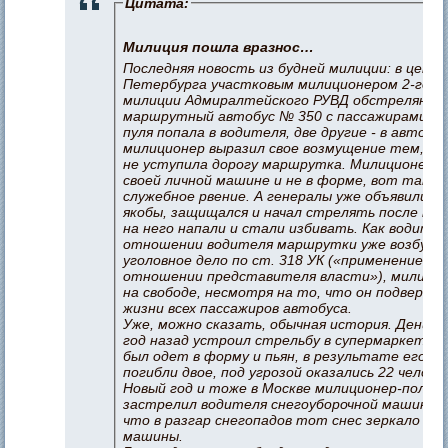
Цитата:
Милиция пошла вразнос…
Последняя новость из будней милиции: в цент
Петербурга участковым милиционером 2-го о
милиции Адмиралтейского РУВД обстрелян
маршрутный автобус № 350 с пассажирами. О
пуля попала в водителя, две другие - в автобус
милиционер выразил свое возмущение тем, чт
не уступила дорогу маршрутка. Милиционер б
своей личной машине и не в форме, вот такое
служебное рвение. А генералы уже объявили, ч
якобы, защищался и начал стрелять после тог
на него напали и стали избивать. Как водится,
отношении водителя маршрутки уже возбужд
уголовное дело по ст. 318 УК («применение на
отношении представителя власти»), милицио
на свободе, несмотря на то, что он подвергал
жизни всех пассажиров автобуса.
Уже, можно сказать, обычная история. Денис 
год назад устроил стрельбу в супермаркете.
был одет в форму и пьян, в результате его д
погибли двое, под угрозой оказались 22 челове
Новый год и тоже в Москве милиционер-полко
застрелил водителя снегоуборочной машины з
что в разгар снегопадов тот снес зеркало его
машины.