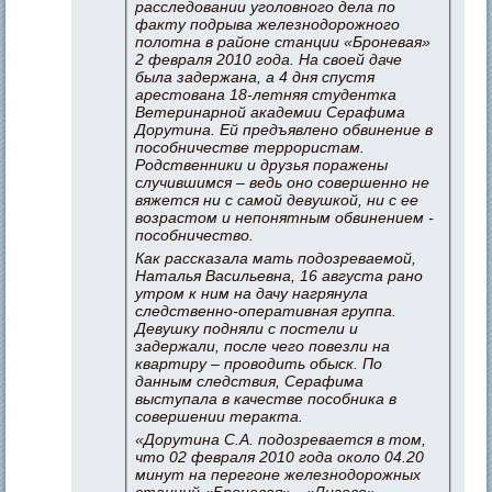
расследовании уголовного дела по
факту подрыва железнодорожного
полотна в районе станции «Броневая»
2 февраля 2010 года. На своей даче
была задержана, а 4 дня спустя
арестована 18-летняя студентка
Ветеринарной академии Серафима
Дорутина. Ей предъявлено обвинение в
пособничестве террористам.
Родственники и друзья поражены
случившимся – ведь оно совершенно не
вяжется ни с самой девушкой, ни с ее
возрастом и непонятным обвинением -
пособничество.
Как рассказала мать подозреваемой,
Наталья Васильевна, 16 августа рано
утром к ним на дачу нагрянула
следственно-оперативная группа.
Девушку подняли с постели и
задержали, после чего повезли на
квартиру – проводить обыск. По
данным следствия, Серафима
выступала в качестве пособника в
совершении теракта.
«Дорутина С.А. подозревается в том,
что 02 февраля 2010 года около 04.20
минут на перегоне железнодорожных
станций «Броневая» - «Лигово»