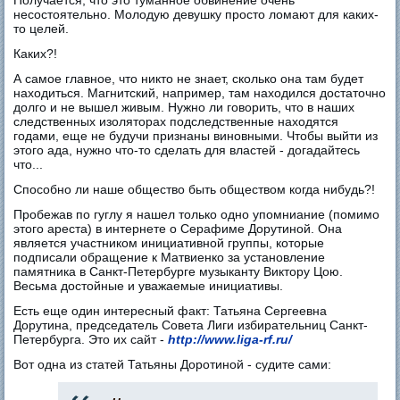
несостоятельно. Молодую девушку просто ломают для каких-
то целей.
Каких?!
А самое главное, что никто не знает, сколько она там будет
находиться. Магнитский, например, там находился достаточно
долго и не вышел живым. Нужно ли говорить, что в наших
следственных изоляторах подследственные находятся
годами, еще не будучи признаны виновными. Чтобы выйти из
этого ада, нужно что-то сделать для властей - догадайтесь
что...
Способно ли наше общество быть обществом когда нибудь?!
Пробежав по гуглу я нашел только одно упомниание (помимо
этого ареста) в интернете о Серафиме Дорутиной. Она
является участником инициативной группы, которые
подписали обращение к Матвиенко за установление
памятника в Санкт-Петербурге музыканту Виктору Цою.
Весьма достойные и уважаемые инициативы.
Есть еще один интересный факт: Татьяна Сергеевна
Дорутина, председатель Совета Лиги избирательниц Санкт-
Петербурга. Это их сайт -
http://www.liga-rf.ru/
Вот одна из статей Татьяны Доротиной - судите сами: