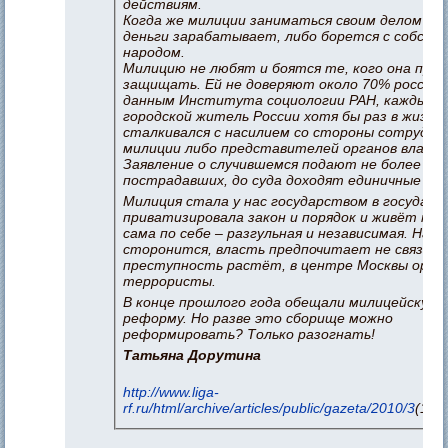
действиям.
Когда же милиции заниматься своим делом? О
деньги зарабатывает, либо борется с собст
народом.
Милицию не любят и боятся те, кого она приз
защищать. Ей не доверяют около 70% россиян
данным Института социологии РАН, каждый 
городской житель России хотя бы раз в жизни
сталкивался с насилием со стороны сотрудни
милиции либо представителей органов власти
Заявление о случившемся подают не более 10
пострадавших, до суда доходят единичные дел
Милиция стала у нас государством в государс
приватизировала закон и порядок и живёт те
сама по себе – разгульная и независимая. Наро
сторонится, власть предпочитает не связыва
преступность растёт, в центре Москвы ору
террористы.
В конце прошлого года обещали милицейскую
реформу. Но разве это сборище можно
реформировать? Только разогнать!
Татьяна Дорутина
http://www.liga-
rf.ru/html/archive/articles/public/gazeta/2010/3
(112)