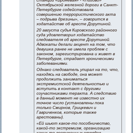
Октябрьской железной дороги в Санкт-
Петербурге содействовала
совершению террористического акта
– подрыва дрезины», – говорится в
ходатайстве об аресте Дорутиной.
20 августа судья Кировского районного
суда удовлетворил ходатайство
следователя об аресте Дорутиной.
Адвокаты делали акцент на том, что
девушка ранее не имела проблем с
законом, зарегистрирована и живет в
Петербурге, страдает хроническими
заболеваниями.
Однако следователь упирал на то, что,
находясь на свободе, она может
продолжить заниматься
экстремистской деятельностью и
вступить в контакт с другими
соучастниками теракта. А следствию
в данный момент не известно их
точное число (установлены пока
только Смирнов, Грицкевич и
Гавриченков, которые также
арестованы).
«Ей шьют какое-то пособничество,
какой-то экстремизм, организацию
каких-то вооруженных отрядов, –