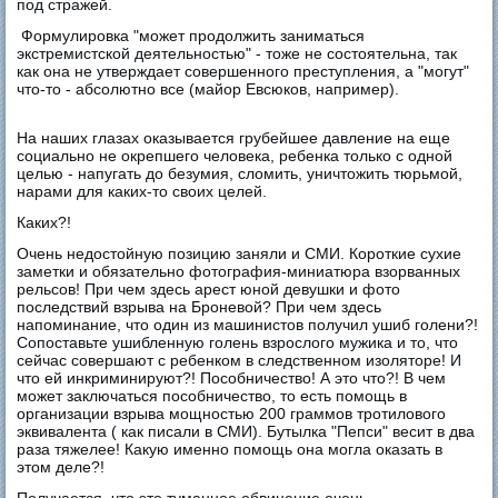
под стражей.
Формулировка "может продолжить заниматься
экстремистской деятельностью" - тоже не состоятельна, так
как она не утверждает совершенного преступления, а "могут"
что-то - абсолютно все (майор Евсюков, например).
На наших глазах оказывается грубейшее давление на еще
социально не окрепшего человека, ребенка только с одной
целью - напугать до безумия, сломить, уничтожить тюрьмой,
нарами для каких-то своих целей.
Каких?!
Очень недостойную позицию заняли и СМИ. Короткие сухие
заметки и обязательно фотография-миниатюра взорванных
рельсов! При чем здесь арест юной девушки и фото
последствий взрыва на Броневой? При чем здесь
напоминание, что один из машинистов получил ушиб голени?!
Сопоставьте ушибленную голень взрослого мужика и то, что
сейчас совершают с ребенком в следственном изоляторе! И
что ей инкриминируют?! Пособничество! А это что?! В чем
может заключаться пособничество, то есть помощь в
организации взрыва мощностью 200 граммов тротилового
эквивалента ( как писали в СМИ). Бутылка "Пепси" весит в два
раза тяжелее! Какую именно помощь она могла оказать в
этом деле?!
Получается, что это туманное обвинение очень