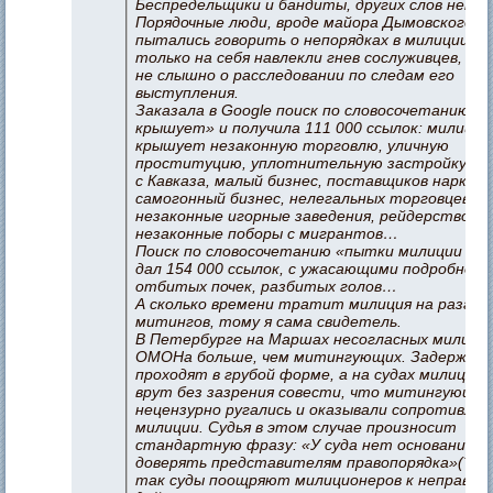
Беспредельщики и бандиты, других слов нет.
Порядочные люди, вроде майора Дымовского,
пытались говорить о непорядках в милиции, д
только на себя навлекли гнев сослуживцев, и 
не слышно о расследовании по следам его
выступления.
Заказала в Google поиск по словосочетанию «
крышует» и получила 111 000 ссылок: милиция
крышует незаконную торговлю, уличную
проституцию, уплотнительную застройку, б
с Кавказа, малый бизнес, поставщиков наркот
самогонный бизнес, нелегальных торговцев,
незаконные игорные заведения, рейдерство,
незаконные поборы с мигрантов…
Поиск по словосочетанию «пытки милиции в Ро
дал 154 000 ссылок, с ужасающими подробнос
отбитых почек, разбитых голов…
А сколько времени тратит милиция на разгон
митингов, тому я сама свидетель.
В Петербурге на Маршах несогласных милици
ОМОНа больше, чем митингующих. Задержани
проходят в грубой форме, а на судах милицио
врут без зазрения совести, что митингующи
нецензурно ругались и оказывали сопротивлен
милиции. Судья в этом случае произносит
стандартную фразу: «У суда нет оснований н
доверять представителям правопорядка»(?!).
так суды поощряют милиционеров к неправов