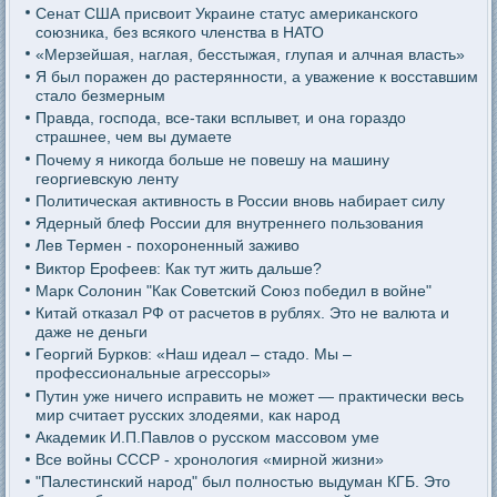
Сенат США присвоит Украине статус американского
союзника, без всякого членства в НАТО
«Мерзейшая, наглая, бесстыжая, глупая и алчная власть»
Я был поражен до растерянности, а уважение к восставшим
стало безмерным
Правда, господа, все-таки всплывет, и она гораздо
страшнее, чем вы думаете
Почему я никогда больше не повешу на машину
георгиевскую ленту
Политическая активность в России вновь набирает силу
Ядерный блеф России для внутреннего пользования
Лев Термен - похороненный заживо
Виктор Ерофеев: Как тут жить дальше?
Марк Солонин "Как Советский Союз победил в войне"
Китай отказал РФ от расчетов в рублях. Это не валюта и
даже не деньги
Георгий Бурков: «Наш идеал – стадо. Мы –
профессиональные агрессоры»
Путин уже ничего исправить не может — практически весь
мир считает русских злодеями, как народ
Академик И.П.Павлов о русском массовом уме
Все войны СССР - хронология «мирной жизни»
"Палестинский народ" был полностью выдуман КГБ. Это