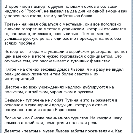
Второе - мой паспорт с двумя головами орлов и большой
надписью "Россия", не вызвал за два дня ни одной эмоции как
у персонала отеля, так и у работников банка.
Третье - начиная общаться с местными, они все поголовно
сначала говорят на местном украинском, который отличается
от, например, киевского, очень сильно. Тем не менее,
услышав русскую речь, люди охотно переходят на нее, без
всяких проблем.
Четвертое - вчера мы ужинали в еврейском ресторане, где нет
цен в меню и в итоге нужно торговаться с официантом. Это
открытка тем, кто рассказывает о тутошних фашистах.
Пятое - на стенах вековых домов Львова, я ни разу не видел
реакционных лозунгов и тем более свастик и их
интерпритаций.
Шестое - во всех учреждениях надписи дублируются на
польском, английском, украинском и русском.
Седьмое - тут очень не любят Путина и это выражается в
основном в сувенирной продукции, которую активно
раскупают гости из стран Евросоюза.
Восьмое - во Львове очень много туристов. На каждом шагу
слышна английская, немецкая и польская речь.
Девятое - театры и музеи Львова забиты посетителями. Как