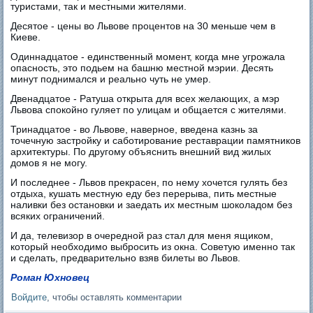
туристами, так и местными жителями.
Десятое - цены во Львове процентов на 30 меньше чем в
Киеве.
Одиннадцатое - единственный момент, когда мне угрожала
опасность, это подьем на башню местной мэрии. Десять
минут поднимался и реально чуть не умер.
Двенадцатое - Ратуша открыта для всех желающих, а мэр
Львова спокойно гуляет по улицам и общается с жителями.
Тринадцатое - во Львове, наверное, введена казнь за
точечную застройку и саботирование реставрации памятников
архитектуры. По другому объяснить внешний вид жилых
домов я не могу.
И последнее - Львов прекрасен, по нему хочется гулять без
отдыха, кушать местную еду без перерыва, пить местные
наливки без остановки и заедать их местным шоколадом без
всяких ограничений.
И да, телевизор в очередной раз стал для меня ящиком,
который необходимо выбросить из окна. Советую именно так
и сделать, предварительно взяв билеты во Львов.
Роман Юхновец
Войдите
, чтобы оставлять комментарии