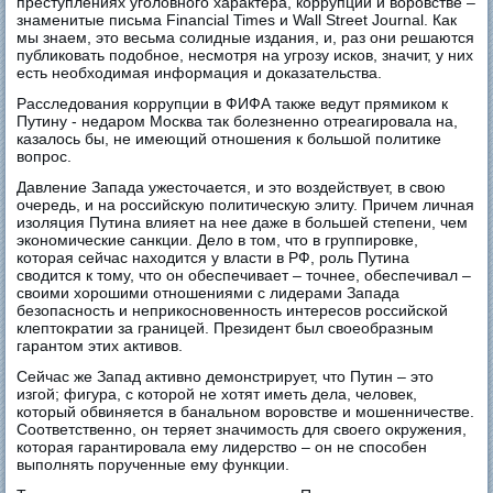
преступлениях уголовного характера, коррупции и воровстве –
знаменитые письма Financial Times и Wall Street Journal. Как
мы знаем, это весьма солидные издания, и, раз они решаются
публиковать подобное, несмотря на угрозу исков, значит, у них
есть необходимая информация и доказательства.
Расследования коррупции в ФИФА также ведут прямиком к
Путину - недаром Москва так болезненно отреагировала на,
казалось бы, не имеющий отношения к большой политике
вопрос.
Давление Запада ужесточается, и это воздействует, в свою
очередь, и на российскую политическую элиту. Причем личная
изоляция Путина влияет на нее даже в большей степени, чем
экономические санкции. Дело в том, что в группировке,
которая сейчас находится у власти в РФ, роль Путина
сводится к тому, что он обеспечивает – точнее, обеспечивал –
своими хорошими отношениями с лидерами Запада
безопасность и неприкосновенность интересов российской
клептократии за границей. Президент был своеобразным
гарантом этих активов.
Сейчас же Запад активно демонстрирует, что Путин – это
изгой; фигура, с которой не хотят иметь дела, человек,
который обвиняется в банальном воровстве и мошенничестве.
Соответственно, он теряет значимость для своего окружения,
которая гарантировала ему лидерство – он не способен
выполнять порученные ему функции.