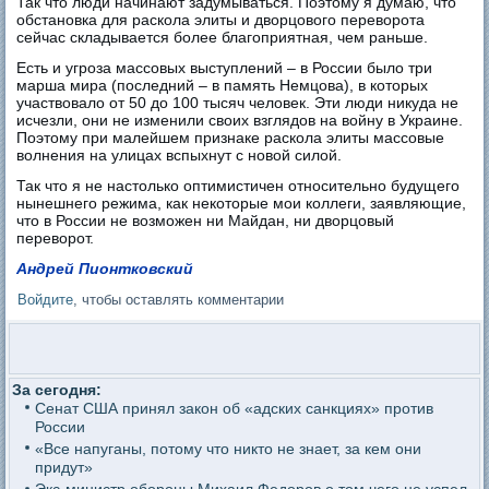
Так что люди начинают задумываться. Поэтому я думаю, что
обстановка для раскола элиты и дворцового переворота
сейчас складывается более благоприятная, чем раньше.
Есть и угроза массовых выступлений – в России было три
марша мира (последний – в память Немцова), в которых
участвовало от 50 до 100 тысяч человек. Эти люди никуда не
исчезли, они не изменили своих взглядов на войну в Украине.
Поэтому при малейшем признаке раскола элиты массовые
волнения на улицах вспыхнут с новой силой.
Так что я не настолько оптимистичен относительно будущего
нынешнего режима, как некоторые мои коллеги, заявляющие,
что в России не возможен ни Майдан, ни дворцовый
переворот.
Андрей Пионтковский
Войдите
, чтобы оставлять комментарии
За сегодня:
Сенат США принял закон об «адских санкциях» против
России
«Все напуганы, потому что никто не знает, за кем они
придут»