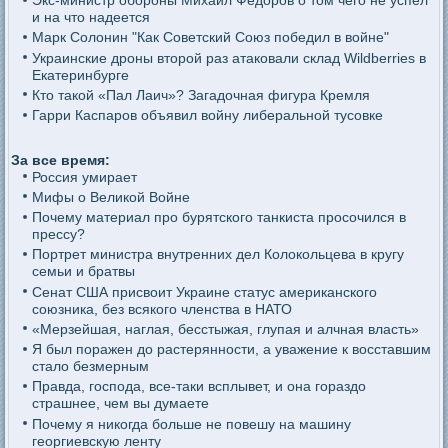
Экс-министр обороны Михаил Федоров о том чего не успел
и на что надеется
Марк Солонин "Как Советский Союз победил в войне"
Украинские дроны второй раз атаковали склад Wildberries в
Екатеринбурге
Кто такой «Пал Лаич»? Загадочная фигура Кремля
Гарри Каспаров объявил войну либеральной тусовке
За все время:
Россия умирает
Мифы о Великой Войне
Почему материал про бурятского танкиста просочился в
прессу?
Портрет министра внутренних дел Колокольцева в кругу
семьи и братвы
Сенат США присвоит Украине статус американского
союзника, без всякого членства в НАТО
«Мерзейшая, наглая, бесстыжая, глупая и алчная власть»
Я был поражен до растерянности, а уважение к восставшим
стало безмерным
Правда, господа, все-таки всплывет, и она гораздо
страшнее, чем вы думаете
Почему я никогда больше не повешу на машину
георгиевскую ленту