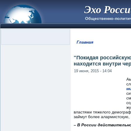
Эхо Росс
Общественно-полити
Главная
Вы здесь
"Покидая российскую 
находится внутри че
19 июня, 2015 - 14:04
Ам
сл
м
си
см
со
жу
властями тяжелого демографи
займут более алармистскую,
– В России действительн