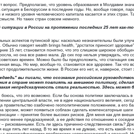
от вопрос. Предполагаю, что уровень образования в Молдавии знач
 ситуация в Белоруссии в последние годы. Но, вообще говоря, па
и низкого уровня человеческого капитала касается и этих стран. Та
смысле. Но таких стран совсем немного.
 ситуации в России на протяжении последних 25 лет как-т
льных аспектов путинской эры: насколько незначительны были улу
 Обычно говорят wealth brings health, "достаток приносит здоровье"
дние 15 лет, становится понятно, что это слишком широкое обобще
осла, но она все равно мала. До сих пор нельзя утверждать, что 
 советских времен. Можно было бы предположить, что стагнация о
енная вещь. Но мир, вообще-то, становится все здоровее. Так что в
ст продолжительности жизни. В России его нет, и, наверное, стоит
едведь" вы писали, что осознание российским руководств
ния в стране может повлиять на внешнюю политику, сделат
такая непредсказуемость стала реальностью. Здесь может 
но боюсь, что это возможно. Если бы основа политики заключалась 
плении центральной власти, не в идее национального величия, сег
да правительство озабочено геополитическим положением, а его ба
а эрозии, может появиться соблазн сделать компенсаторные шаги
енсации – принятие более высоких рисков. Для меня как для внеш
много менее предсказуемой, а ее действия по отношению к соседн
 рискованными. Есть ли здесь причинно-следственная связь? Доказ
 еще пять лет назад. В то же время я не думаю, что есть какой-т
у с демографическими проблемами непредсказуемой и опасной. Н