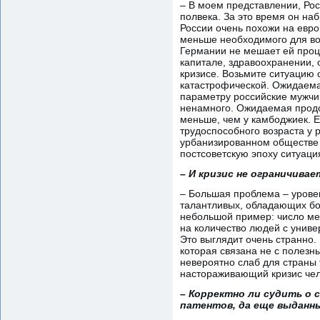
– В моем представлении, Рос
полвека. За это время он на
России очень похожи на евро
меньше необходимого для во
Германии не мешает ей процв
капитале, здравоохранении, 
кризисе. Возьмите ситуацию с
катастрофической. Ожидаема
параметру российские мужчин
ненамного. Ожидаемая продо
меньше, чем у камбоджиек. 
трудоспособного возраста у 
урбанизированном обществе с
постсоветскую эпоху ситуац
– И кризис не ограничив
– Большая проблема – уровен
талантливых, обладающих бол
небольшой пример: число ме
на количество людей с униве
Это выглядит очень странно. 
которая связана не с полезн
невероятно слаб для страны т
настораживающий кризис чел
– Корректно ли судить о
патентов, да еще выданн