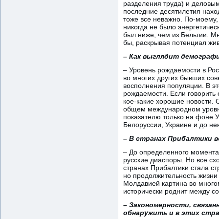
разделения труда) и деловым
последние десятилетия наход
тоже все неважно. По-моему,
никогда не было энергетичес
был ниже, чем из Бельгии. М
бы, раскрывая потенциал жи
– Как выглядит демографи
– Уровень рождаемости в Рос
во многих других бывших сов
восполнения популяции. В э
рождаемости. Если говорить 
кое-какие хорошие новости. 
общем международном уровне
показателю только на фоне У
Белоруссии, Украине и до не
– В странах Прибалтики в
– До определенного момента 
русские диаспоры. Но все сх
странах Прибалтики стала с
но продолжительность жизни 
Молдавией картина во многом
исторически роднит между со
– Закономерности, связан
обнаружить и в этих стр