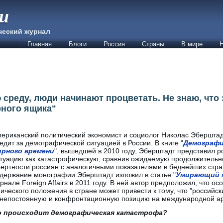
ии
ческий журнал
Главная
Блоги
Россия
Страны
В мире
Н
среду, люди начинают процветать. Не знаю, что
рного ящика"
ериканский политический экономист и социолог Николас Эберштад
едит за демографической ситуацией в России. В книге "
Демографи
ирного времени
", вышедшей в 2010 году, Эберштадт представил 
туацию как катастрофическую, сравнив ожидаемую продолжительно
ертности россиян с аналогичными показателями в беднейших стра
держание монографии Эберштадт изложил в статье "
Умирающий 
рнале Foreign Affairs в 2011 году. В ней автор предположил, что о
ческого положения в стране может привести к тому, что "российс
 непостоянную и конфронтационную позицию на международной ар
о происходит демографическая катастрофа?