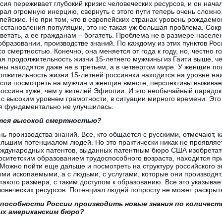
сия переживает глубокий кризис человеческих ресурсов, и он начал
брал огромную инерцию, свернуть с этого пути теперь очень сложн
пейские. Но при том, что в европейских странах уровень рождаемо
сстановления популяции, это не такая уж большая проблема. Со
етать, а ее гражданам – богатеть. Проблема не в размере населен
образовании, производстве знаний. По каждому из этих пунктов Рос
о смертностью. Конечно, она меняется от года к году, но, честно г
я продолжительность жизни 15-летнего мужчины из Гаити выше, че
ы находятся даже не в третьем, а в четвертом мире. У женщин п
лжительность жизни 15-летней россиянки находится на уровне наи
Если посмотреть на мужчин и женщин вместе, перспективы выживае
россиян хуже, чем у жителей Эфиопии. И это необычайный парадок
 высоким уровнем грамотности, в ситуации мирного времени. Это 
ия фундаментально не улучшилась.
ается высокой смертностью?
ь производства знаний. Все, кто общается с русскими, отмечают, к
ьшим потенциалом людей. Но это практически никак не проявляет
ждународных патентов, выданных патентным бюро США изобретате
рситетским образованием трудоспособного возраста, находится п
Можно пойти еще дальше и посмотреть на структуру российского экс
ыми ископаемыми, а с людьми, с услугами, которые они производят.
акого размера, с таким доступом к образованию. Все это указывает
овеческих ресурсов. Потенциал людей попросту не может раскрыт
 способности России производить новые знания по количес
ых американским бюро?