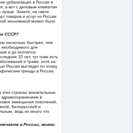
ии урбанизация в России в
я, а вот с деловым климатом
 лучше. Знаете, на свете
т товаров и услуг из России
пной экономикой можно было
ик СССР?
чем несколько быстрее, чем
, необходимого для
чше и до коллапса
ледние 10 лет, тут тоже есть
аболеваний и травм, хотя на
шо Россия выглядит по этому
афические тренды в России,
в этих странах значительные
о здравоохранением в
уровня замещения поколений,
аиной, Белоруссией и
льным, ведь их много что
мечаете в России, можно