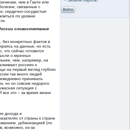
Забыли пароль?
ричинам, чем в Гаити или
олезни, связанные с
ни, сердечно-сосудистые
лизиться по уровню
ти.
России словосочетание
, без конкретных фактов в
ираясь на данные, но есть
, что сейчас готовится
мысли о мрачных
льнее, чем, например, на
алкивают россиян к
ещи на первый взгляд глубоко
России так много людей
а ежедневно принимать
ок, но он совсем недорого
ужасная ситуация с
 все это – за время жизни
ия дохода и
азателях от страны к стране
ованием, урбанизацией (по
, возможно, из-за