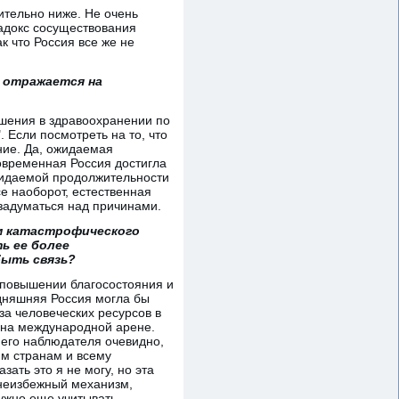
ительно ниже. Не очень
радокс сосуществования
к что Россия все же не
о отражается на
чшения в здравоохранении по
. Если посмотреть на то, что
ние. Да, ожидаемая
современная Россия достигла
жидаемой продолжительности
се наоборот, естественная
 задуматься над причинами.
ом катастрофического
ь ее более
быть связь?
в повышении благосостояния и
одняшняя Россия могла бы
за человеческих ресурсов в
 на международной арене.
него наблюдателя очевидно,
им странам и всему
ать это я не могу, но эта
о неизбежный механизм,
ужно еще учитывать