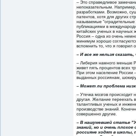
– Это справедливое замечан
непоказательным. Например,
разработками. Возможно, су
патентов, хотя для других ст
называемые "оградительные п
публикациями в международны
китайских ученых в научных ж
Россия – одна из очень немно
минимум хорошо согласуются 
вспомнить то, что я говорил 
– И все же нельзя сказать
– Либерия намного меньше Ро
живет пять процентов всех т
При этом население России –
выданных россиянам, шокиру
– Может ли проблема низк
– Утечка мозгов происходит н
другая. Желание переехать в
талантливых ученых и инжен
производстве знаний. Конечно
совершенно другие.
– В нашумевшей статье "У
знаний, но и очень плохо
россияне ходят в школы,