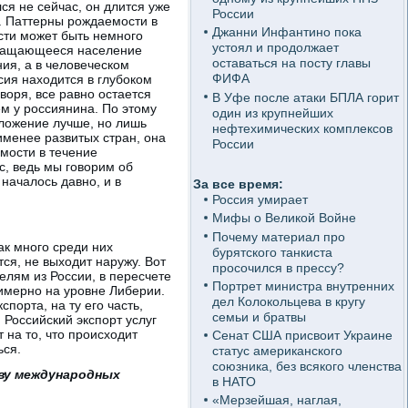
ся не сейчас, он длится уже
России
о. Паттерны рождаемости в
Джанни Инфантино пока
сти может быть немного
устоял и продолжает
кращающееся население
оставаться на посту главы
ия, а в человеческом
ФИФА
сия находится в глубоком
оворя, все равно остается
В Уфе после атаки БПЛА горит
м у россиянина. По этому
один из крупнейших
оложение лучше, но лишь
нефтехимических комплексов
менее развитых стран, она
России
мости в течение
с, ведь мы говорим об
началось давно, и в
За все время:
Россия умирает
Мифы о Великой Войне
Почему материал про
ак много среди них
бурятского танкиста
ся, не выходит наружу. Вот
просочился в прессу?
лям из России, в пересчете
Портрет министра внутренних
римерно на уровне Либерии.
дел Колокольцева в кругу
порта, на ту его часть,
семьи и братвы
 Российский экспорт услуг
 на то, что происходит
Сенат США присвоит Украине
ься.
статус американского
союзника, без всякого членства
тву международных
в НАТО
«Мерзейшая, наглая,