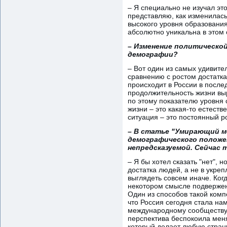
– Я специально не изучал эт
представляю, как изменилась
высокого уровня образования 
абсолютно уникальна в этом 
– Изменение политической
демографии?
– Вот один из самых удивите
сравнению с ростом достатка.
происходит в России в после
продолжительность жизни выр
по этому показателю уровня
жизни – это какая-то естеств
ситуация – это постоянный ро
– В статье "Умирающий м
демографического положе
непредсказуемой. Сейчас 
– Я бы хотел сказать "нет", 
достатка людей, а не в укре
выглядеть совсем иначе. Ког
некотором смысле подвержен
Один из способов такой комп
что Россия сегодня стала на
международному сообществу –
перспектива беспокоила меня
который делает любую стран