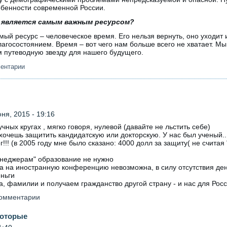
обенности современной России.
е является самым важным ресурсом?
й ресурс – человеческое время. Его нельзя вернуть, оно уходит и
агосостоянием. Время – вот чего нам больше всего не хватает. М
м путеводную звезду для нашего будущего.
ментарии
ня, 2015 - 19:16
учных кругах , мягко говоря, нулевой (давайте не льстить себе)
и хочешь защитить кандидатскую или докторскую. У нас был ученый..
г!!! (в 2005 году мне было сказано: 4000 долл за защиту( не счита
менеджерам" образование не нужно
а на иностранную конференцию невозможна, в силу отсутствия дене
ньги
, фамилии и получаем гражданство другой страну - и нас для Росси
 комментарии
которые