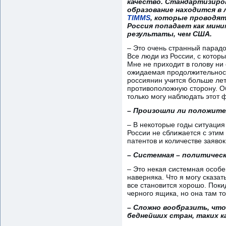
качество. Стандартизиро
образование находится в 
TIMMS
, которые проводятс
Россия попадает как мини
результаты, чем США.
– Это очень странный парадо
Все люди из России, с котор
Мне не приходит в голову ни
ожидаемая продолжительность
россиянин учится больше лет
противоположную сторону. Об
только могу наблюдать этот 
– Произошли ли положите
– В некоторые годы ситуация
России не сближается с этим
патентов и количестве заявок
– Системная – политическ
– Это некая системная особе
наверняка. Что я могу сказат
все становится хорошо. Поки
черного ящика, но она там то
– Сложно вообразить, чт
беднейших стран, таких к