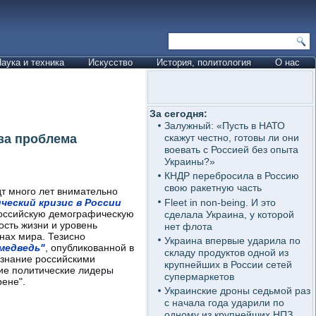
аука и техника
Искусство
История, политология
О нас
За сегодня:
Залужный: «Пусть в НАТО
 за проблема
скажут честно, готовы ли они
воевать с Россией без опыта
Украины?»
КНДР перебросила в Россию
свою ракетную часть
т много лет внимательно
Fleet in non-being. И это
ческий кризис в России
российскую демографическую
сделала Украина, у которой
сть жизни и уровень
нет флота
нах мира. Тезисно
Украина впервые ударила по
медведь"
, опубликованной в
складу продуктов одной из
сознание российскими
крупнейших в России сетей
кие политические лидеры
супермаркетов
ене".
Украинские дроны седьмой раз
с начала года ударили по
одному из крупнейших НПЗ