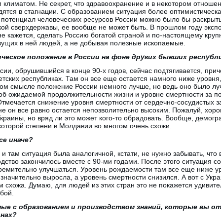
 климатом. Не секрет, что здравоохранение и в некотором отношен
ятся в стагнации. С образованием ситуация более оптимистическа
 потенциал человеческих ресурсов России можно было бы раскрыть
кой сверхдержавы, ее вообще не может быть. В прошлом году экспор
не кажется, сделать Россию богатой страной и по-настоящему кру
вущих в ней людей, а не добывая полезные ископаемые.
ческое положение в России на фоне других бывших республ
сии, обрушившийся в конце 90-х годов, сейчас подтягивается, при
етских республиках. Там он все еще остается намного ниже уровня
том смысле положение России немного лучше, но ведь оно было лу
об ожидаемой продолжительности жизни и уровне смертности за пос
Отмечается снижение уровня смертности от сердечно-сосудистых з
 он все равно остается непозволительно высоким. Пожалуй, хоро
краины, но вряд ли это может кого-то обрадовать. Вообще, демогр
которой степени в Молдавии во многом очень схожи.
се иначе?
и там ситуация была аналогичной, кстати, не нужно забывать, что 
одство закончилось вместе с 90-ми годами. После этого ситуация с
тремительно улучшаться. Уровень рождаемости там все еще ниже 
значительно выросла, а уровень смертности снизился. А вот с Укр
 схожа. Думаю, для людей из этих стран это не покажется удивите
бой.
ные с образованием и производством знаний, которые вы от
анах?