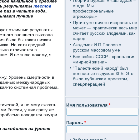
Георгий Бурков: «Наш идеал –
ое начальное и среднее
стадо. Мы –
еть результаты
тестов
профессиональные
е раз в четыре года,
азывает лучшие
агрессоры»
Путин уже ничего исправить не
может — практически весь мир
ует отличные результаты.
считает русских злодеями, как
метного внешнего выхлопа.
народ
ния была бы такая низкая
ивка. Но хотя средний
Академик И.П.Павлов о
льно отличается в
русском массовом уме
ние. Я не знаю почему, я
Все войны СССР - хронология
«мирной жизни»
"Палестинский народ" был
полностью выдуман КГБ. Это
ижу. Уровень смертности в
было лубянским проектом,
выданных международных
спецоперацией
какая-то системная проблема.
ической, я не могу сказать
Имя пользователя
*
ами России, у них сразу же
 проблема находится внутри
Пароль
*
 находится на уровне