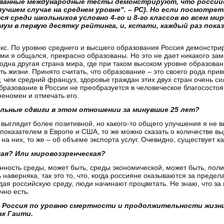
ванные международные тесты демонстрируют, что российск
лучшем случае на среднем уровне". – РС). Но если посмотр
я среди школьников условно 4-го и 8-го классов во всем мир
мум в первую десятку рейтинга, и, кстати, каждый раз пок
кс. По уровню среднего и высшего образования Россия демонстрир
ыми я общался, прекрасно образованы. Но это не дает никакого за
 одна другая страна мира, где при таком высоком уровне образова
 жизни. Принято считать, что образование – это своего рода прив
, чем средний француз, здоровье граждан этих двух стран очень си
разование в России не преобразуется в человеческое благосостоя
феномен и отмечать его.
льные сдвиги в этом отношении за минувшие 25 лет?
 выглядит более позитивной, но какого-то общего улучшения я не в
 показателем в Европе и США, то же можно сказать о количестве 
 на них, то же – об объеме экспорта услуг. Очевидно, существует 
ая? Или мировоззренческая?
нность среды, может быть, среды экономической, может быть, полит
ь наверняка, так это то, что, когда россияне оказываются за предел
дая российскую среду, люди начинают процветать. Не знаю, что за
чно есть.
о Россия по уровню смертности и продолжительности жизни
ак Гаити.