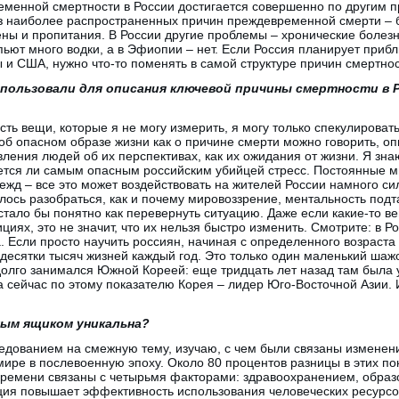
менной смертности в России достигается совершенно по другим п
 наиболее распространенных причин преждевременной смерти – б
ены и пропитания. В России другие проблемы – хронические болез
пьют много водки, а в Эфиопии – нет. Если Россия планирует приб
 и США, нужно что-то поменять в самой структуре причин смертнос
спользовали для описания ключевой причины смертности в 
сть вещи, которые я не могу измерить, я могу только спекулировать
 об опасном образе жизни как о причине смерти можно говорить, оп
ления людей об их перспективах, как их ожидания от жизни. Я знаю
яется ли самым опасным российским убийцей стресс. Постоянные 
дежд – все это может воздействовать на жителей России намного си
лось разобраться, как и почему мировоззрение, ментальность подт
стало бы понятно как перевернуть ситуацию. Даже если какие-то в
ициях, это не значит, что их нельзя быстро изменить. Смотрите: в 
. Если просто научить россиян, начиная с определенного возраст
 десятки тысяч жизней каждый год. Это только один маленький шаж
Я долго занимался Южной Кореей: еще тридцать лет назад там была 
 сейчас по этому показателю Корея – лидер Юго-Восточной Азии. И
рным ящиком уникальна?
ледованием на смежную тему, изучаю, с чем были связаны изменен
мире в послевоенную эпоху. Около 80 процентов разницы в этих пок
 времени связаны с четырьмя факторами: здравоохранением, образ
ция повышает эффективность использования человеческих ресурсов