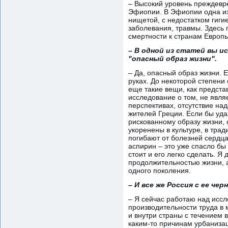
– Высокий уровень преждевре
Эфиопии. В Эфиопии одна из
нищетой, с недостатком гиги
заболевания, травмы. Здесь 
смертности к странам Европы
– В одной из статей вы и
"опасный образ жизни".
– Да, опасный образ жизни. Е
руках. До некоторой степени
еще такие вещи, как представ
исследование о том, не явл
перспективах, отсутствие на
жителей Греции. Если бы уда
рискованному образу жизни, 
укоренены в культуре, в трад
погибают от болезней сердца
аспирин – это уже спасло бы
стоит и его легко сделать. 
продолжительностью жизни, а
одного поколения.
– И все же Россия с ее че
– Я сейчас работаю над исс
производительности труда в 
и внутри страны с течением
каким-то причинам урбаниза