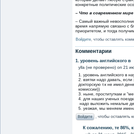
конкретные политические ос
– Что в современном мир
– Самый важный невосполнимы
время напрямую связано с бл
приоритетом, и тогда получи
Войдите
, чтобы оставлять ком
Комментарии
1. уровень английского в
ylla (не проверено)
on 21 ию
1. уровень английского в на
2. взятки надо давать, есл
докторскую т.к не имел дене
комиссии))
3. ныне, проституткам и "
4. для наших ученых поездк
надо выложить немалые де
5. уезжая, мы меняем имена
, чтобы оставлять
Войдите
К сожалению, те 86%, 