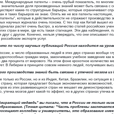
ие. Международные патенты – очень грубый показатель, по многим
 значительная доля произведенных знаний может быть связана с 
ществуют какие-то структурные барьеры, которые ограничивают сп
ран я таких барьеров не знаю. Опять же не все патенты настоящие,
атенты", которые в действительности не отражают производство з
х научных журналах очень похожа. С тех пор как Китай вышел из
урналах растет очень быстро, а количество статей российских учен
гих стран в мире, где есть такая стагнация. Эти два наблюдения, п
друг с другом. Конечно, нельзя утверждать, что они описывают п
о российском экспорте услуг.
, что по числу научных публикаций Россия находится на уров
ссии, а число образованных людей в этих двух странах вообще гл
рудоспособных граждан мира, закончивших учебное заведение как
 два процента от мирового. На этом фоне крохотное количество м
ет. В Либерии в принципе совсем немного людей, получивших выс
ого производства знаний быть связана с утечкой мозгов из
е только из России, но и из Индия, Китая, Бразилии, но ситуация в
 страну, которая предлагает больше экономических возможностей, 
еров из этих развивающихся стран не мешает им демонстрировать
, утечка мозгов дает какой-то эффект, но в других странах утечка м
мирающий медведь" вы писали, что в России не только низ
е образование. (Точная цитата: "Часть проблемы заключаетс
 посещают колледжи и университеты, это образование име