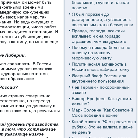
 причинам он может быть
бесстыжая, глупая и алчная
секретными военными
власть»
раведливую конкуренцию
Я был поражен до
 бывают, например, так
растерянности, а уважение к
нания. Но ведь ситуация с
восставшим стало безмерным
 самоизоляции, число работ
Правда, господа, все-таки
ых находится в стагнации. И
всплывет, и она гораздо
атенты и публикации, как
страшнее, чем вы думаете
олную картину, но можно еще
Почему я никогда больше не
повешу на машину
не Либерии.
георгиевскую ленту
упо сравнивать. В России
Политическая активность в
 минимум уровня колледжа.
России вновь набирает силу
еждународных патентов,
Ядерный блеф России для
шее образование.
внутреннего пользования
Лев Термен - похороненный
 России?
заживо
 этих странах совершенно
Виктор Ерофеев: Как тут жить
естественно, но переезд
дальше?
 замечательную динамику в
Марк Солонин "Как Советский
озгов тоже есть, а результаты
Союз победил в войне"
Китай отказал РФ от расчетов в
кий уровень производства
рублях. Это не валюта и даже
я в том, что хотя многие
не деньги
ет ужасающе низкое