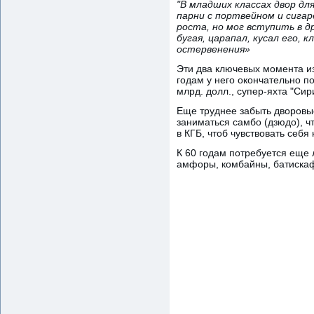
"В младших классах двор д
парни с портвейном и сигар
роста, но мог вступить в д
бугая, царапал, кусал его, 
остервенения»
Эти два ключевых момента из
годам у него окончательно по
млрд. долл., супер-яхта "Сир
Еще труднее забыть дворовы
заниматься самбо (дзюдо), ч
в КГБ, чтоб чувствовать себя
К 60 годам потребуется еще 
амфоры, комбайны, батискаф