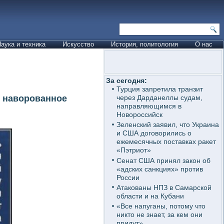
аука и техника
Искусство
История, политология
О нас
За сегодня:
Турция запретила транзит
я наворованное
через Дарданеллы судам,
направляющимся в
Новороссийск
Зеленский заявил, что Украина
и США договорились о
ежемесячных поставках ракет
«Пэтриот»
Сенат США принял закон об
«адских санкциях» против
России
Атакованы НПЗ в Самарской
области и на Кубани
«Все напуганы, потому что
никто не знает, за кем они
придут»