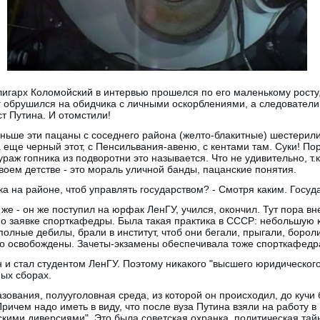
 олигарх Коломойский в интервью прошелся по его маленькому росту
г обрушился на обидчика с личными оскорблениями, а следователи
ст Путина. И отомстили!
аньше эти пацаны с соседнего района (желто-блакитные) шестерили 
а еще черный этот, с Пенсильвания-авеню, с кентами там. Суки! По
раж гопника из подворотни это называется. Что не удивительно, т.
своем детстве - это мораль уличной банды, пацанские понятия.
а на районе, чтоб управлять государством? - Смотря каким. Госуда
же - он же поступил на юрфак ЛенГУ, учился, окончил. Тут пора вн
и по заявке спорткафедры. Была такая практика в СССР: небольшую
олные дебилы, брали в институт, чтоб они бегали, прыгали, бороли
то освобождены. Зачеты-экзамены обеспечивала тоже спорткафедр
 и стал студентом ЛенГУ. Поэтому никакого "высшего юридического"
ых сборах.
зования, полууголовная среда, из которой он происходил, до куч
Причем надо иметь в виду, что после вуза Путина взяли на работу в
скими диверсиями". Это была советская охранка, политическая тай