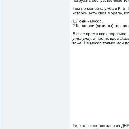
погрузить бесчувственные тел
Тем не менее служба в КГБ П
которой есть своя мораль, к
1.Люди - мусор.
2.Когда они (чекисты) говорят
В свое время всех поразило,
утонула
), а про их вдов ска
тоже. Не мусор только мои п
Те, кто воюют сегодня за ДН