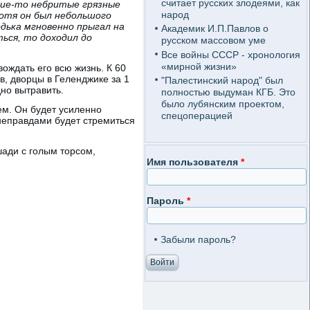
считает русских злодеями, как
кие-то небритые грязные
народ
Хотя он был небольшого
одька мгновенно прыгал на
Академик И.П.Павлов о
ться, то доходил до
русском массовом уме
Все войны СССР - хронология
«мирной жизни»
ождать его всю жизнь. К 60
в, дворцы в Геленджике за 1
"Палестинский народ" был
дно вытравить.
полностью выдуман КГБ. Это
было лубянским проектом,
м. Он будет усиленно
спецоперацией
неправдами будет стремиться
шади с голым торсом,
Имя пользователя
*
Пароль
*
Забыли пароль?