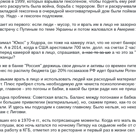
домов в 1999, которых взрывали гексогеном, чтобы поднять ему рейт
его раскрутить была война, борьба с террором. Вот и раскручивали
 закладкой гексогена в очередной многоквартирный дом были пойм
р. Надо - и гексоген подложим.
ает из первого: если люди - мусор, то и врать им в лицо не зазорно
встречу с Путиным по теме Украины и потом жаловался в Америке:
жимал "Юкос" у Ходора, он тоже на камеру лгал, что не хочет банкр
. А в 2014, когда в США арестовали 700 млн. долл. на счетах 2 час
 перед камерой врал в лицо, спрашивая,
а нас-то за шо
а чо это за 
иканцы?
Ты же в банке "Россия" держишь свои деньги и активы со времен пит
ес по распилу бюджета (до 20% госзаказов РФ идет братьям Роте
навыкам врать в лицо и использовать людей как расходный материа
ет. Плюс прибрел столь необходимую для чекиста психологическую 
, главное - это погоны и бабки, в какой бы грязи ради них не при
.) одна проблема: Советская власть. Баланс между погонами и бабк
и большие привилегии (материальные), но, скажем прямо, как-то ос
али. И здесь мы подходим к самому главному. Было нельзя, но нек
м с Лиговки.
ших его в 1970-е гг., есть потрясающие моменты. Когда его мать 
о глушак, всю ночь катался по ночному Питеру на седьмом небе от сч
на работу в КГБ, отметил это в ресторане и первый раз в жизни сел