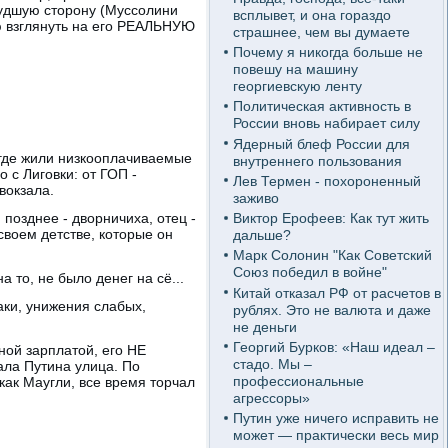
худшую сторону (Муссолини
всплывет, и она гораздо
аю взглянуть на его РЕАЛЬНУЮ
страшнее, чем вы думаете
Почему я никогда больше не
повешу на машину
георгиевскую ленту
Политическая активность в
России вновь набирает силу
Ядерный блеф России для
, где жили низкооплачиваемые
внутреннего пользования
 с Лиговки: от ГОП -
Лев Термен - похороненный
вокзала.
заживо
Виктор Ерофеев: Как тут жить
позднее - дворничиха, отец -
своем детстве, которые он
дальше?
Марк Солонин "Как Советский
Союз победил в войне"
а то, не было денег на сё...
Китай отказал РФ от расчетов в
аки, унижения слабых,
рублях. Это не валюта и даже
не деньги
Георгий Бурков: «Наш идеал –
ной зарплатой, его НЕ
стадо. Мы –
ала Путина улица. По
профессиональные
как Маугли, все время торчал
агрессоры»
Путин уже ничего исправить не
может — практически весь мир