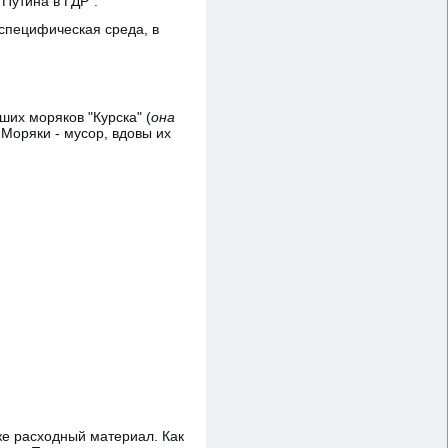
 Путина в ГДР".
 специфическая среда, в
ших моряков "Курска" (
она
 Моряки - мусор, вдовы их
же расходный материал. Как