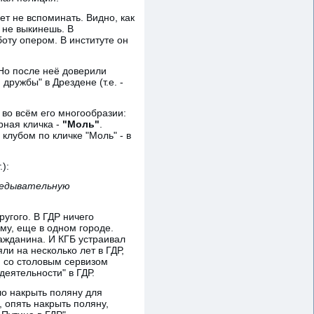
ет не вспоминать. Видно, как
 не выкинешь. В
боту опером. В институте он
 Но после неё доверили
дружбы" в Дрездене (т.е. -
 во всём его многообразии:
рная кличка -
"Моль"
.
 клубом по кличке "Моль" - в
):
зведывательную
угого. В ГДР ничего
му, еще в одном городе.
ажданина. И КГБ устраивал
и на несколько лет в ГДР,
и со столовым сервизом
еятельности" в ГДР.
о накрыть поляну для
 опять накрыть поляну,