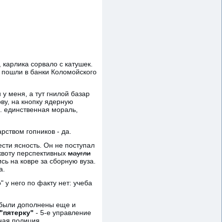
, карлика сорвало с катушек.
 пошли в банки Коломойского
у меня, а тут гнилой базар
рву, на кнопку ядерную
к. единственная мораль,
рством гопников - да.
ести ясность. Он не поступал
 квоту перспективных
маугли
сь на ковре за сборную вуза.
а.
 у него по факту нет: учеба
и были дополнены еще и
"пятерку"
- 5-е управление
ная полиция.