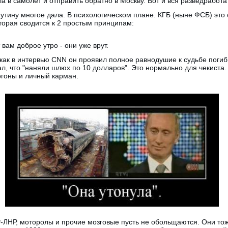
а в самолет и отправить обратно в Москву. Вот и вся разведработа
утину многое дала. В психологическом плане. КГБ (ныне ФСБ) это
оторая сводится к 2 простым принципам:
 вам доброе утро - они уже врут.
 как в интервью CNN он проявил полное равнодушие к судьбе погиб
зал, что "наняли шлюх по 10 долларов". Это нормально для чекиста.
огоны и личный карман.
Р-ЛНР, моторолы и прочие мозговые пусть не обольщаются. Они то