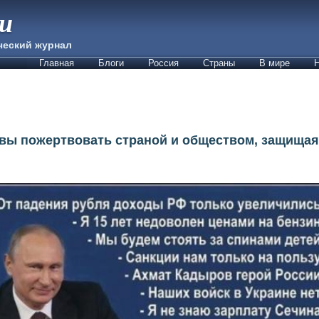
ии
ческий журнал
Главная
Блоги
Россия
Страны
В мире
Н
товы пожертвовать страной и обществом, защища