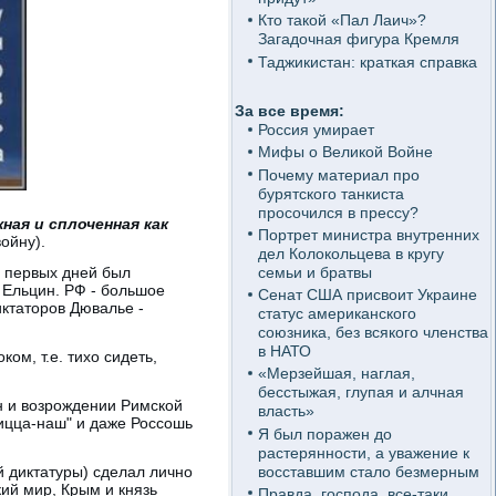
Кто такой «Пал Лаич»?
Загадочная фигура Кремля
Таджикистан: краткая справка
За все время:
Россия умирает
Мифы о Великой Войне
Почему материал про
бурятского танкиста
просочился в прессу?
ная и сплоченная как
Портрет министра внутренних
ойну).
дел Колокольцева в кругу
семьи и братвы
с первых дней был
 Ельцин. РФ - большое
Сенат США присвоит Украине
диктаторов Дювалье -
статус американского
союзника, без всякого членства
в НАТО
ом, т.е. тихо сидеть,
«Мерзейшая, наглая,
бесстыжая, глупая и алчная
ен и возрождении Римской
власть»
Ницца-наш" и даже Россошь
Я был поражен до
растерянности, а уважение к
восставшим стало безмерным
й диктатуры) сделал лично
кий мир, Крым и князь
Правда, господа, все-таки