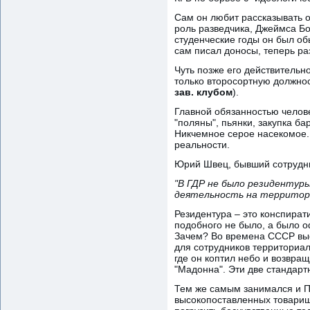
Сам он любит рассказывать о 
роль разведчика, Джеймса Бо
студенческие годы он был об
сам писал доносы, теперь ра
Чуть позже его действительно
только второсортную должнос
зав. клубом
).
Главной обязанностью челове
"поляны", пьянки, закупка б
Никчемное серое насекомое. С
реальности.
Юрий Швец, бывший сотрудник
"В ГДР не было резидентуры
деятельность на территор
Резидентура – это конспират
подобного не было, а было о
Зачем? Во времена СССР вые
для сотрудников территориал
где он коптил небо и возвра
"Мадонна". Эти две стандарт
Тем же самым занимался и П
высокопоставленных товарище