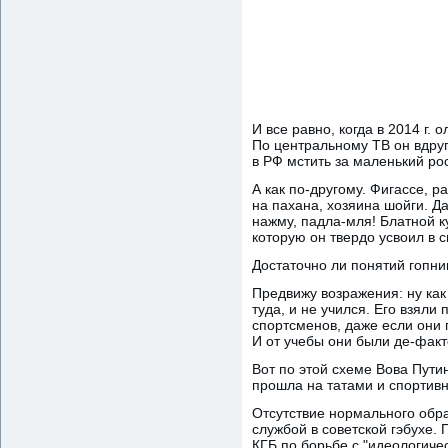
И все равно, когда в 2014 г.
По центральному ТВ он вдру
в РФ мстить за маленький ро
А как по-другому. Фигассе, р
на пахана, хозяина шойги. Д
нажму, падла-мля! Блатной ку
которую он твердо усвоил в 
Достаточно ли понятий гопник
Предвижу возражения: ну как 
туда, и не учился. Его взял
спортсменов, даже если они п
И от учебы они были де-фак
Вот по этой схеме Вова Путин
прошла на татами и спортивн
Отсутствие нормального обра
службой в советской гэбухе. 
КГБ по борьбе с "идеологиче