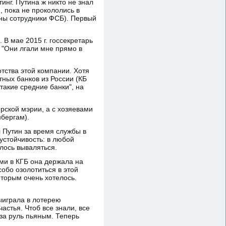
инг. Путина ж никто не знал
, пока не прокололись в
аны сотрудники ФСБ). Первый
. В мае 2015 г. госсекретарь
 "Они лгали мне прямо в
отства этой компании. Хотя
тных банков из России (КБ
"такие средние банки", на
ерской мэрии, а с хозяевами
нбергам).
л Путин за время службы в
устойчивость: в любой
шлось вываляться.
ами в КГБ она держала на
обо озолотиться в этой
оторым очень хотелось.
выиграла в лотерею
астья. Чтоб все знали, все
 за руль пьяным. Теперь