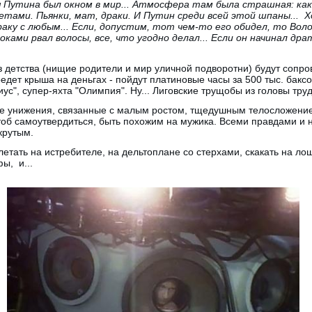
ля Путина был окном в мир... Атмосфера там была страшная: ка
етами. Пьянки, мат, драки. И Путин среди всей этой шпаны... 
раку с любым... Если, допустим, тот чем-то его обидел, то Вол
клоками рвал волосы, все, что угодно делал... Если он начинал дра
 детства (нищие родители и мир уличной подворотни) будут сопров
едет крыша на деньгах - пойдут платиновые часы за 500 тыс. баксо
иус", супер-яхта "Олимпия". Ну... Лиговские трущобы из головы тру
е унижения, связанные с малым ростом, тщедушным телосложение
тоб самоутвердиться, быть похожим на мужика. Всеми правдами и 
 крутым.
летать на истребителе, на дельтоплане со стерхами, скакать на ло
ы, и...