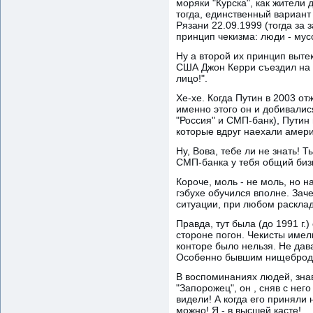
моряки "Курска", как жители 
тогда, единственный вариант 
Рязани 22.09.1999 (тогда за
принцип чекизма: люди - мусо
Ну а второй их принцип вытек
США Джон Керри съездил на 
лицо!".
Хе-хе. Когда Путин в 2003 от
именно этого он и добивалися
"Россия" и СМП-банк), Путин
которые вдруг наехали амер
Ну, Вова, тебе ли не знать! 
СМП-банка у тебя общий бизн
Короче, моль - не моль, но 
гэбухе обучился вполне. Зач
ситуации, при любом раскладе
Правда, тут была (до 1991 г
стороне погон. Чекисты имел
конторе было нельзя. Не дав
Особенно бывшим нищеброда
В воспоминаниях людей, знав
"Запорожец", он , сняв с нег
видели! А когда его приняли 
можно! Я - в высшей касте!