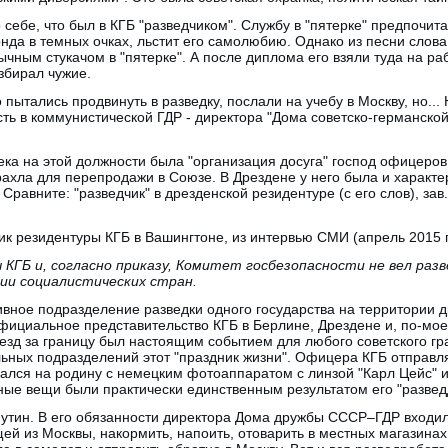
себе, что был в КГБ "разведчиком". Службу в "пятерке" предпочита
нда в темных очках, льстит его самолюбию. Однако из песни слова
ычным стукачом в "пятерке". А после диплома его взяли туда на ра
збирал чужие.
 пытались продвинуть в разведку, послали на учебу в Москву, но...
ть в коммунистической ГДР - директора "Дома советско-германской 
ка на этой должности была "организация досуга" господ офицеров
арахла для перепродажи в Союзе. В Дрездене у него была и характе
равните: "разведчик" в дрезденской резидентуре (с его слов), зав.
 резидентуры КГБ в Вашингтоне, из интервью СМИ (апрель 2015 г.
 КГБ и, согласно приказу, Комитет госбезопасности не вел ра
ии социалистических стран.
ивное подразделение разведки одного государства на территории др
фициальное представительство КГБ в Берлине, Дрездене и, по-мое
зд за границу был настоящим событием для любого советского гр
ьных подразделений этот "праздник жизни". Офицера КГБ отправлял
щался на родину с немецким фотоаппаратом с линзой "Карл Цейс" 
ные вещи были практически единственным результатом его "разведд
утин. В его обязанности директора Дома дружбы СССР–ГДР входил
й из Москвы, накормить, напоить, отоварить в местных магазинах,