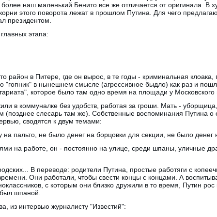
 более наш маленький Бенито все же отличается от оригинала. В 
 корни этого поворота лежат в прошлом Путина. Для чего предлаг
тал президентом.
 главных этапа:
это район в Питере, где он вырос, в те годы - криминальная клоака
о "гопник" в нынешнем смысле (агрессивное быдло) как раз и пошло
ариата", которое было там одно время на площади у Московского 
ли в коммуналке без удобств, работая за гроши. Мать - уборщица, 
м (позднее слесарь там же). Собственные воспоминания Путина о 
ервью, сводятся к двум темами:
 на пальто, не было денег на борцовки для секции, не было денег н
ми на работе, он - постоянно на улице, среди шпаны, уличные др
одских... В переводе: родители Путина, простые работяги с копееч
времени. Они работали, чтобы свести концы с концами. А воспитыв
оклассников, с которым они близко дружили в то время, Путин рос 
 был шпаной.
ва, из интервью журналисту "Известий":