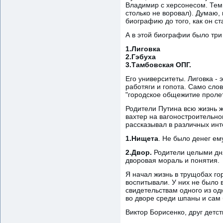
Владимир с херсонесом. Тем
столько не воровал). Думаю,
биографию до того, как он с
А в этой биографии было три
1.Лиговка
2.Гэбуха
3.Тамбовская ОПГ.
Его университеты. Лиговка - 
работяги и гопота. Само слов
"городское общежитие пролет
Родители Путина всю жизнь жи
вахтер на вагоностроительно
рассказывал в различных инт
1.Нищета
. Не было денег ему
2.Двор.
Родители целыми дня
дворовая мораль и понятия.
Я начал жизнь в трущобах гор
воспитывали. У них не было 
свидетельствам одного из одн
во дворе среди шпаны и сам
Виктор Борисенко, друг детст