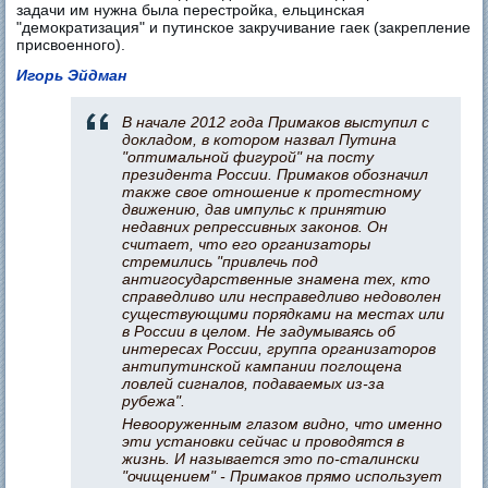
задачи им нужна была перестройка, ельцинская
"демократизация" и путинское закручивание гаек (закрепление
присвоенного).
Игорь Эйдман
В начале 2012 года Примаков выступил с
докладом, в котором назвал Путина
"оптимальной фигурой" на посту
президента России. Примаков обозначил
также свое отношение к протестному
движению, дав импульс к принятию
недавних репрессивных законов. Он
считает, что его организаторы
стремились "привлечь под
антигосударственные знамена тех, кто
справедливо или несправедливо недоволен
существующими порядками на местах или
в России в целом. Не задумываясь об
интересах России, группа организаторов
антипутинской кампании поглощена
ловлей сигналов, подаваемых из-за
рубежа".
Невооруженным глазом видно, что именно
эти установки сейчас и проводятся в
жизнь. И называется это по-сталински
"очищением" - Примаков прямо использует