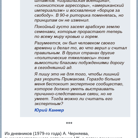
штампов: «израильская военщина»,
«сионистские агрессоры», «американский
империализм» и восхваление «борцов за
свободу». В 90-е риторика поменялась, но
принципам он не изменил.
Покойный густо засеял арабскую землю
семенами, которые прорастают теперь
по всему миру кровью и горем.
Разумеется, он был человеком своего
времени и делал то, во что верил и считал
правильным. В других странах другие
«политические тяжеловесы» тоже
вымостили благими побуждениями дорогу
в сегодняшний ад.
Я пишу это не для того, чтобы лишний
раз укорить Примакова. Гораздо больше
меня беспокоит экспертное сообщество,
которое должно уметь выстраивать
причинно-следственные связи, но не
умеет. Тогда можно ли считать его
экспертным?
Юрий Каннер
***
Из дневников (1979-го года) А. Черняева,