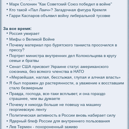
Марк Солонин "Как Советский Союз победил в войне"
Кто такой «Пал Лаич»? Загадочная фигура Кремля
Гарри Каспаров объявил войну либеральной тусовке
За все время:
Россия умирает
Мифы о Великой Войне
Почему материал про бурятского танкиста просочился в
прессу?
Портрет министра внутренних дел Колокольцева в кругу
семьи и братвы
Сенат США присвоит Украине статус американского
союзника, без всякого членства в НАТО
«Мерзейшая, наглая, бесстыжая, глупая и алчная власть»
Я был поражен до растерянности, а уважение к восставшим
стало безмерным
Правда, господа, все-таки всплывет, и она гораздо
страшнее, чем вы думаете
Почему я никогда больше не повешу на машину
георгиевскую ленту
Политическая активность в России вновь набирает силу
Ядерный блеф России для внутреннего пользования
Лев Термен - похороненный заживо