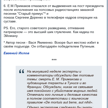
6. Е.М.Примаков отказался от выдвижения на пост президента
после исполнения на попсовых радиостанциях заказной
песенки "Старый примус"* и
показа Сергеем Доренко в телеэфире кадров операции на
суставе.
PS. Его, старого советского разведчика, отпевание
патриархом — это высший шик глумление. Как кадиш по
Эйхману.
* Автор песни - Вася Якименко. Вскоре был жестоко избит в
своём подъезде. Он отбагодарён победителем Путиным.
Евгений Ихлов
***
На минувшей неделе эксперты и
комментаторы обсуждали две топовые
темы: смерть Е. М. Примакова и
чудовищные теракты в Тунисе и во
Франции. Обсуждали, никак не связывая
имя покойного с убийством мирных людей.
Отмечали его личные и деловые качества
в полном соответствии с языческим
правилом «De mortuis aut bene, aut nihil».
Однако экспертам следовало бы знать: