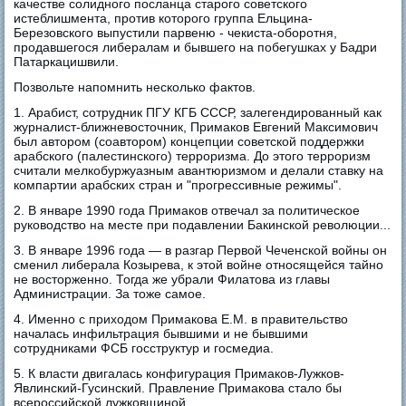
качестве солидного посланца старого советского
истеблишмента, против которого группа Ельцина-
Березовского выпустили парвеню - чекиста-оборотня,
продавшегося либералам и бывшего на побегушках у Бадри
Патаркацишвили.
Позвольте напомнить несколько фактов.
1. Арабист, сотрудник ПГУ КГБ СССР, залегендированный как
журналист-ближневосточник, Примаков Евгений Максимович
был автором (соавтором) концепции советской поддержки
арабского (палестинского) терроризма. До этого терроризм
считали мелкобуржуазным авантюризмом и делали ставку на
компартии арабских стран и "прогрессивные режимы".
2. В январе 1990 года Примаков отвечал за политическое
руководство на месте при подавлении Бакинской революции...
3. В январе 1996 года — в разгар Первой Чеченской войны он
сменил либерала Козырева, к этой войне относящейся тайно
не восторженно. Тогда же убрали Филатова из главы
Администрации. За тоже самое.
4. Именно с приходом Примакова Е.М. в правительство
началась инфильтрация бывшими и не бывшими
сотрудниками ФСБ госструктур и госмедиа.
5. К власти двигалась конфигурация Примаков-Лужков-
Явлинский-Гусинский. Правление Примакова стало бы
всероссийской лужковщиной.