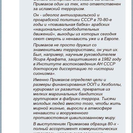
Примаков один из тех, кто ответственен
за исламский терроризм.
Он - идеолог антиизраильской и
проарабской политики СССР в 70-80-е
годы и «повивальная бабка» арабских
«национально-освободительных
движений», выходцы из которых сегодня
сеют смерть и ненависть уже и в Европе.
Примаков не просто дружил со
знаменитыми террористами, он учил их.
Был, например, научным руководителем
Ясира Арафата, защитившего в 1982 году
в Институте востоковедения АН СССР
докторскую диссертацию по «истории
сионизма».
Именно Примаков определял цели и
размеры финансирования ООП и Хезболлы,
курировал их развитие, превратив из
мелких маргинальных бандитских
группировок в фабрики террора. Тысячи
молодых людей вместо того, чтобы жить
мирной жизнью, выросли в атмосфере
ненависти и вооруженного
противостояния цивилизованному миру.
В выступлениях Примакова образца 80-х -
полный ассортимент коммунистических