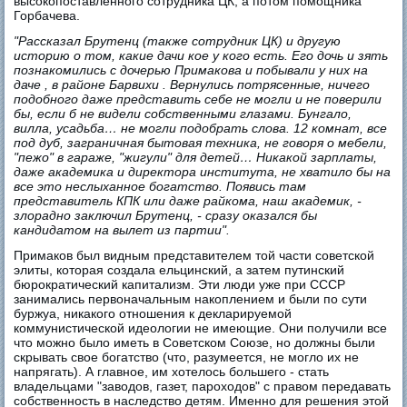
высокопоставленного сотрудника ЦК, а потом помощника
Горбачева.
"Рассказал Брутенц (также сотрудник ЦК) и другую
историю о том, какие дачи кое у кого есть. Его дочь и зять
познакомились с дочерью Примакова и побывали у них на
даче , в районе Барвихи . Вернулись потрясенные, ничего
подобного даже представить себе не могли и не поверили
бы, если б не видели собственными глазами. Бунгало,
вилла, усадьба… не могли подобрать слова. 12 комнат, все
под дуб, заграничная бытовая техника, не говоря о мебели,
"пежо" в гараже, "жигули" для детей… Никакой зарплаты,
даже академика и директора института, не хватило бы на
все это неслыханное богатство. Появись там
представитель КПК или даже райкома, наш академик, -
злорадно заключил Брутенц, - сразу оказался бы
кандидатом на вылет из партии".
Примаков был видным представителем той части советской
элиты, которая создала ельцинский, а затем путинский
бюрократический капитализм. Эти люди уже при СССР
занимались первоначальным накоплением и были по сути
буржуа, никакого отношения к декларируемой
коммунистической идеологии не имеющие. Они получили все
что можно было иметь в Советском Союзе, но должны были
скрывать свое богатство (что, разумеется, не могло их не
напрягать). А главное, им хотелось большего - стать
владельцами "заводов, газет, пароходов" с правом передавать
собственность в наследство детям. Именно для решения этой