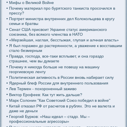
Мифы о Великой Войне
Почему материал про бурятского танкиста просочился в
прессу?
Портрет министра внутренних дел Колокольцева в кругу
семьи и братвы
Сенат США присвоит Украине статус американского
союзника, без всякого членства в НАТО
«Мерзейшая, наглая, бесстыжая, глупая и алчная власть»
Я был поражен до растерянности, а уважение к восставшим
стало безмерным
Правда, господа, все-таки всплывет, и она гораздо
страшнее, чем вы думаете
Почему я никогда больше не повешу на машину
георгиевскую ленту
Политическая активность в России вновь набирает силу
Ядерный блеф России для внутреннего пользования
Лев Термен - похороненный заживо
Виктор Ерофеев: Как тут жить дальше?
Марк Солонин "Как Советский Союз победил в войне"
Китай отказал РФ от расчетов в рублях. Это не валюта и
даже не деньги
Георгий Бурков: «Наш идеал – стадо. Мы –
профессиональные агрессоры»