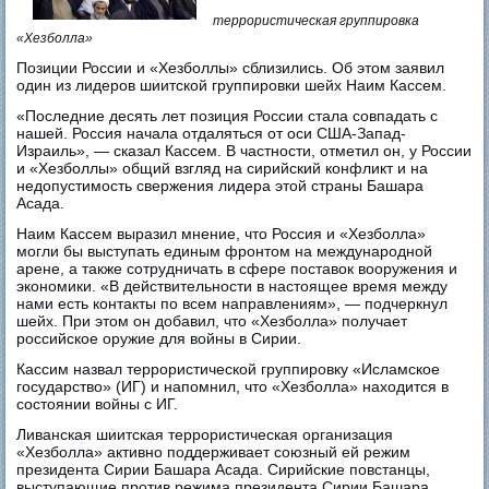
террористическая группировка
«Хезболла»
Позиции России и «Хезболлы» сблизились. Об этом заявил
один из лидеров шиитской группировки шейх Наим Кассем.
«Последние десять лет позиция России стала совпадать с
нашей. Россия начала отдаляться от оси США-Запад-
Израиль», — сказал Кассем. В частности, отметил он, у России
и «Хезболлы» общий взгляд на сирийский конфликт и на
недопустимость свержения лидера этой страны Башара
Асада.
Наим Кассем выразил мнение, что Россия и «Хезболла»
могли бы выступать единым фронтом на международной
арене, а также сотрудничать в сфере поставок вооружения и
экономики. «В действительности в настоящее время между
нами есть контакты по всем направлениям», — подчеркнул
шейх. При этом он добавил, что «Хезболла» получает
российское оружие для войны в Сирии.
Кассим назвал террористической группировку «Исламское
государство» (ИГ) и напомнил, что «Хезболла» находится в
состоянии войны с ИГ.
Ливанская шиитская террористическая организация
«Хезболла» активно поддерживает союзный ей режим
президента Сирии Башара Асада. Сирийские повстанцы,
выступающие против режима президента Сирии Башара