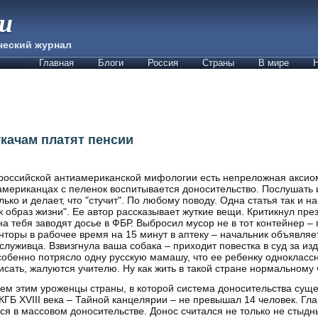
ии
ческий журнал
Главная
Блоги
Россия
Страны
В мире
Н
укачам платят пенсии
российской антиамериканской мифологии есть непреложная аксиома
американцах с пеленок воспитывается доносительство. Послушать 
лько и делает, что "стучит". По любому поводу. Одна статья так и н
к образ жизни". Ее автор рассказывает жуткие вещи. Критикнул пре
на тебя заводят досье в ФБР. Выбросил мусор не в тот контейнер 
нторы в рабочее время на 15 минут в аптеку – начальник объявляе
служивца. Взвизгнула ваша собака – приходит повестка в суд за из
обенно потрясло одну русскую мамашу, что ее ребенку одноклассн
писать, жалуются учителю. Ну как жить в такой стране нормальному
ем этим уроженцы страны, в которой система доносительства суще
КГБ XVIII века – Тайной канцелярии – не превышал 14 человек. Гл
ся в массовом доносительстве. Донос считался не только не стыд