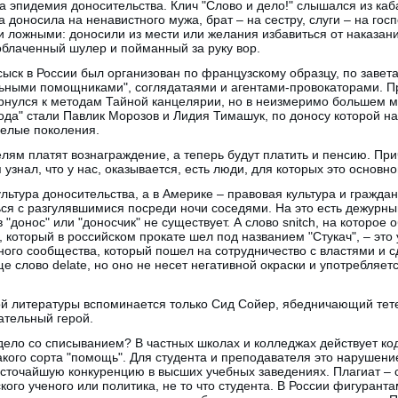
 эпидемия доносительства. Клич "Слово и дело!" слышался из каб
 доносила на ненавистного мужа, брат – на сестру, слуги – на госп
ложными: доносили из мести или желания избавиться от наказани
зоблаченный шулер и пойманный за руку вор.
сыск в России был организован по французскому образцу, по завет
ными помощниками", соглядатаями и агентами-провокаторами. П
ернулся к методам Тайной канцелярии, но в неизмеримо большем м
ода" стали Павлик Морозов и Лидия Тимашук, по доносу которой на
целые поколения.
лям платят вознаграждение, а теперь будут платить и пенсию. Прич
узнал, что у нас, оказывается, есть люди, для которых это основно
льтура доносительства, а в Америке – правовая культура и граждан
ься с разгулявшимися посреди ночи соседями. На это есть дежурн
 "донос" или "доносчик" не существует. А слово snitch, на которо
который в российском прокате шел под названием "Стукач", – это
ого сообщества, который пошел на сотрудничество с властями и сд
е слово delate, но оно не несет негативной окраски и употребляет
ой литературы вспоминается только Сид Сойер, ябедничающий тете
ательный герой.
т дело со списыванием? В частных школах и колледжах действует ко
акого сорта "помощь". Для студента и преподавателя это нарушение 
есточайшую конкуренцию в высших учебных заведениях. Плагиат – 
ого ученого или политика, не то что студента. В России фигуранта