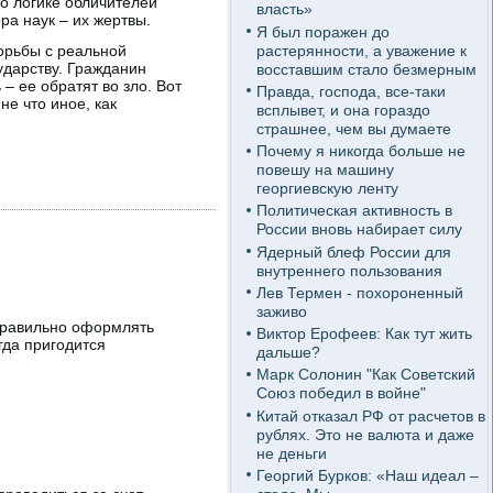
По логике обличителей
власть»
ра наук – их жертвы.
Я был поражен до
растерянности, а уважение к
борьбы с реальной
ударству. Гражданин
восставшим стало безмерным
– ее обратят во зло. Вот
Правда, господа, все-таки
е что иное, как
всплывет, и она гораздо
страшнее, чем вы думаете
Почему я никогда больше не
повешу на машину
георгиевскую ленту
Политическая активность в
России вновь набирает силу
Ядерный блеф России для
внутреннего пользования
Лев Термен - похороненный
заживо
 правильно оформлять
Виктор Ерофеев: Как тут жить
гда пригодится
дальше?
Марк Солонин "Как Советский
Союз победил в войне"
Китай отказал РФ от расчетов в
рублях. Это не валюта и даже
не деньги
Георгий Бурков: «Наш идеал –