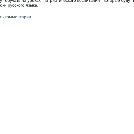
ут обучать на уроках "патриотического воспитания", которые будут 
оки русского языка.
ять комментарии