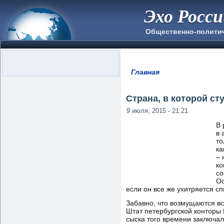
Эхо Росс
Общественно-полити
Главная
Вы здесь
Страна, в которой ст
9 июля, 2015 - 21:21
В 
в 
то
ка
– 
ко
со
Ос
если он все же ухитряется с
Забавно, что возмущаются вс
Штат петербургской конторы 
сыска того времени заключал