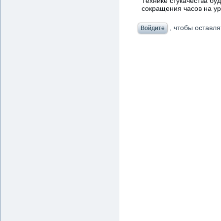
Технике стукачества буд
сокращения часов на ур
, чтобы оставл
Войдите