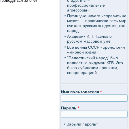
стадо. Мы –
проводиться за счет
профессиональные
агрессоры»
Путин уже ничего исправить не
может — практически весь мир
считает русских злодеями, как
народ
Академик И.П.Павлов о
русском массовом уме
Все войны СССР - хронология
«мирной жизни»
"Палестинский народ" был
полностью выдуман КГБ. Это
было лубянским проектом,
спецоперацией
Имя пользователя
*
Пароль
*
Забыли пароль?