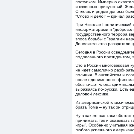
поступком. Империю охватила
и казенных присутствий. Жена
Сплошь и рядом доносы были 
"Слово и дело!" – кричал ра
При Николае I политический 
информаторами и "доброволь
государственного террора в
эпоса борьбы с "врагами нар
Доносительство развратило 
Сегодня в России осведомите
подписанного президентом, я 
Это в России многовековая ку
не идет самолично разбират
полиция. В английском и слов
после одноименного фильма, 
обозначает члена криминальн
выражаясь по-русски. Есть ещ
деловой лексике.
Из американской классическ
брата Тома – ну так он отриц
Ну а как же все-таки обстои
принимать, так и оказывать т
игры". Особенно учитывая ж
любого успешного американск