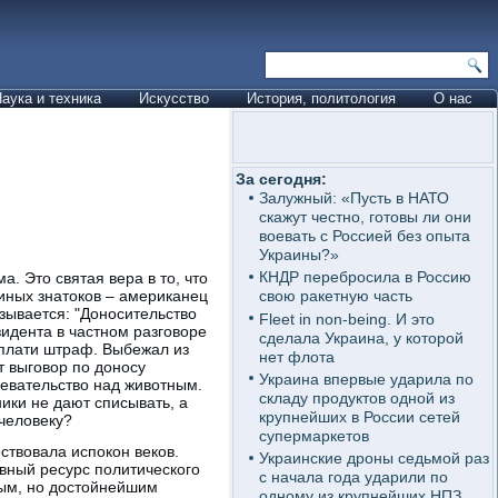
аука и техника
Искусство
История, политология
О нас
За сегодня:
Залужный: «Пусть в НАТО
скажут честно, готовы ли они
воевать с Россией без опыта
Украины?»
КНДР перебросила в Россию
. Это святая вера в то, что
иных знатоков – американец
свою ракетную часть
азывается: "Доносительство
Fleet in non-being. И это
зидента в частном разговоре
сделала Украина, у которой
– плати штраф. Выбежал из
нет флота
т выговор по доносу
Украина впервые ударила по
девательство над животным.
складу продуктов одной из
ики не дают списывать, а
крупнейших в России сетей
 человеку?
супермаркетов
ствовала испокон веков.
Украинские дроны седьмой раз
авный ресурс политического
с начала года ударили по
ным, но достойнейшим
одному из крупнейших НПЗ