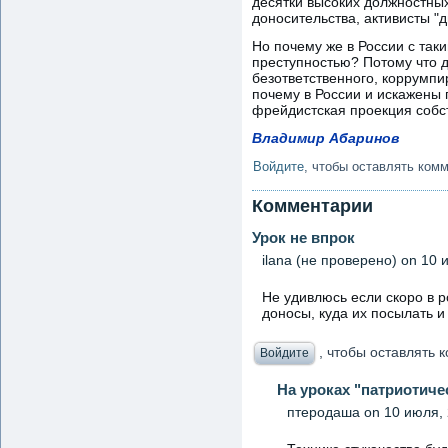
десятки высоких должностных
доносительства, активисты "
Но почему же в России с так
преступностью? Потому что д
безответственного, коррумпи
почему в России и искажены 
фрейдистская проекция собс
Владимир Абаринов
Войдите
, чтобы оставлять ком
Комментарии
Урок не впрок
ilana (не проверено)
on 10 и
Не удивлюсь если скоро в р
доносы, куда их посылать и
, чтобы оставлять
Войдите
На уроках "патриотиче
птеродаша
on 10 июля, 