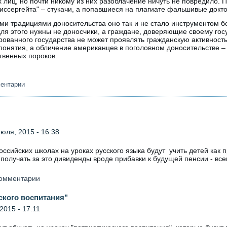
 лиц, но почти никому из них разоблачение ничуть не повредило. 
диссергейта" – стукачи, а попавшиеся на плагиате фальшивые докто
ими традициями доносительства оно так и не стало инструментом 
ля этого нужны не доносчики, а граждане, доверяющие своему гос
рованного государства не может проявлять гражданскую активность 
понятия, а обличение американцев в поголовном доносительстве – н
твенных пороков.
ментарии
юля, 2015 - 16:38
оссийских школах на уроках русского языка будут учить детей как
 получать за это дивиденды вроде прибавки к будущей пенсии - все
 комментарии
ского воспитания"
2015 - 17:11