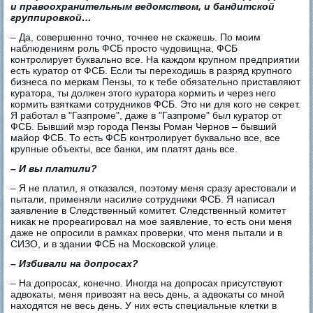
и правоохранительным ведомством, и бандитской
группировкой…
– Да, совершенно точно, точнее не скажешь. По моим
наблюдениям роль ФСБ просто чудовищна, ФСБ
контролирует буквально все. На каждом крупном предприятии
есть куратор от ФСБ. Если ты переходишь в разряд крупного
бизнеса по меркам Пензы, то к тебе обязательно приставляют
куратора, ты должен этого куратора кормить и через него
кормить взятками сотрудников ФСБ. Это ни для кого не секрет.
Я работал в "Газпроме", даже в "Газпроме" был куратор от
ФСБ. Бывший мэр города Пензы Роман Чернов – бывший
майор ФСБ. То есть ФСБ контролирует буквально все, все
крупные объекты, все банки, им платят дань все.
– И вы платили?
– Я не платил, я отказался, поэтому меня сразу арестовали и
пытали, применяли насилие сотрудники ФСБ. Я написал
заявление в Следственный комитет. Следственный комитет
никак не прореагировал на мое заявление, то есть они меня
даже не опросили в рамках проверки, что меня пытали и в
СИЗО, и в здании ФСБ на Московской улице.
– Избивали на допросах?
– На допросах, конечно. Иногда на допросах присутствуют
адвокаты, меня привозят на весь день, а адвокаты со мной
находятся не весь день. У них есть специальные клетки в