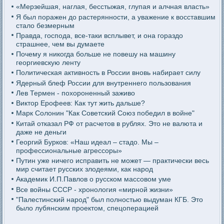
«Мерзейшая, наглая, бесстыжая, глупая и алчная власть»
Я был поражен до растерянности, а уважение к восставшим
стало безмерным
Правда, господа, все-таки всплывет, и она гораздо
страшнее, чем вы думаете
Почему я никогда больше не повешу на машину
георгиевскую ленту
Политическая активность в России вновь набирает силу
Ядерный блеф России для внутреннего пользования
Лев Термен - похороненный заживо
Виктор Ерофеев: Как тут жить дальше?
Марк Солонин "Как Советский Союз победил в войне"
Китай отказал РФ от расчетов в рублях. Это не валюта и
даже не деньги
Георгий Бурков: «Наш идеал – стадо. Мы –
профессиональные агрессоры»
Путин уже ничего исправить не может — практически весь
мир считает русских злодеями, как народ
Академик И.П.Павлов о русском массовом уме
Все войны СССР - хронология «мирной жизни»
"Палестинский народ" был полностью выдуман КГБ. Это
было лубянским проектом, спецоперацией