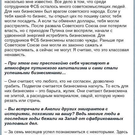
насколько мне известно. Все дело в том, что среди
сотрудников ФСБ осталось много советскомыслящих людей.
Для них бизнесмен был врагом советского народа. Если у
тебя какой-то бизнес, ты открыл цех по пошиву сапог, тебя
могли посадить. А если ты обменял доллары, тебя могли
расстрелять. После развала Советского Союза они потеряли
власть, но с приходом Путина они воспряли, начали с
удвоенной энергией истреблять бизнесменов. Для
сотрудников ФСБ бизнесмены классово чужды. Раньше при
Советском Союзе они могли их законно сажать и
расстреливать, а сейчас не могут. Я считаю, что это классовая
ненависть.
– При этом они преспокойно себя чувствуют в
атмосфере путинского капитализма и сами стали
успешными бизнесменами…
– Они считают, что любого, кто не согласен, дозволено
грабить. Подвигом считается бизнесмена нагнуть. То есть для
них бизнесмен – это барыга, жулик. Они считают бизнесмена
не элитой, а расходным материалом, овцой, которую нужно
резать или стричь.
– Вы встречали в Англии других эмигрантов с
историями, похожими на вашу? Ведь многие люди в
последние годы бежали на Запад от сфабрикованных
уголовных дел.
– За семь месяцев успел познакомиться с некоторыми. Здесь