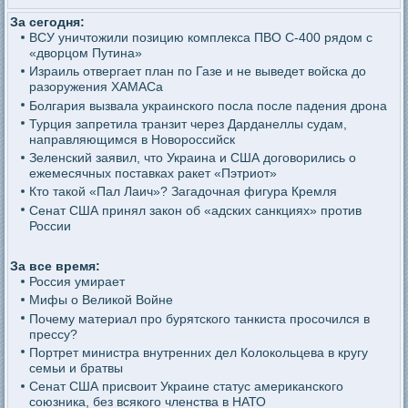
За сегодня:
ВСУ уничтожили позицию комплекса ПВО С-400 рядом с
«дворцом Путина»
Израиль отвергает план по Газе и не выведет войска до
разоружения ХАМАСа
Болгария вызвала украинского посла после падения дрона
Турция запретила транзит через Дарданеллы судам,
направляющимся в Новороссийск
Зеленский заявил, что Украина и США договорились о
ежемесячных поставках ракет «Пэтриот»
Кто такой «Пал Лаич»? Загадочная фигура Кремля
Сенат США принял закон об «адских санкциях» против
России
За все время:
Россия умирает
Мифы о Великой Войне
Почему материал про бурятского танкиста просочился в
прессу?
Портрет министра внутренних дел Колокольцева в кругу
семьи и братвы
Сенат США присвоит Украине статус американского
союзника, без всякого членства в НАТО