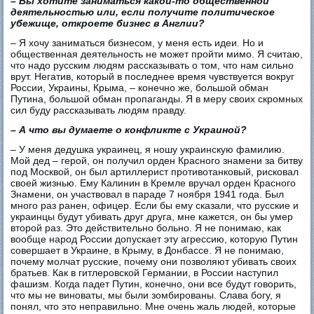
– Вы хотите заниматься какой-то общественной
деятельностью или, если получите политическое
убежище, откроете бизнес в Англии?
– Я хочу заниматься бизнесом, у меня есть идеи. Но и
общественная деятельность не может пройти мимо. Я считаю,
что надо русским людям рассказывать о том, что нам сильно
врут. Негатив, который в последнее время чувствуется вокруг
России, Украины, Крыма, – конечно же, большой обман
Путина, большой обман пропаганды. Я в меру своих скромных
сил буду рассказывать людям правду.
– А что вы думаете о конфликте с Украиной?
– У меня дедушка украинец, я ношу украинскую фамилию.
Мой дед – герой, он получил орден Красного знамени за битву
под Москвой, он был артиллерист противотанковый, рисковал
своей жизнью. Ему Калинин в Кремле вручал орден Красного
Знамени, он участвовал в параде 7 ноября 1941 года. Был
много раз ранен, офицер. Если бы ему сказали, что русские и
украинцы будут убивать друг друга, мне кажется, он бы умер
второй раз. Это действительно больно. Я не понимаю, как
вообще народ России допускает эту агрессию, которую Путин
совершает в Украине, в Крыму, в Донбассе. Я не понимаю,
почему молчат русские, почему они позволяют убивать своих
братьев. Как в гитлеровской Германии, в России наступил
фашизм. Когда падет Путин, конечно, они все будут говорить,
что мы не виноваты, мы были зомбированы. Слава богу, я
понял, что это неправильно. Мне очень жаль людей, которые