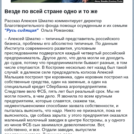
Везде по всей стране одно и то же
Рассказ Алексея Шматко комментирует директор
Благотворительного фонда помощи осужденным и их семьям
"Русь сидящая"
Ольга Романова:
– Алексей Шматко – типичный представитель российского
бизнеса, проблемы его абсолютно типичные. По данным
Института современного развития, уголовным
преследованиям подвергался каждый четвертый российский
предприниматель. Другое дело, что дела могли не доходить
до судов, потому что предприниматели бывают разные, в том
числе откупаются. В Костроме несколько лет назад был такой
случай: в далеком селе председатель колхоза Алексей
Малышев построил три коровника, один коровник построил на
собственные средства, один на заемные, а один на
специальный кредит Сбербанка агропредприятиям.
Следствие вело ФСБ, пять лет был реальный срок. Мы не
могли понять, в чем дело. Я звонила по всем крупным
предприятиям, которые славятся, скажем так,
неджентльменскими способами захвата собственности, и
пыталась выяснить, что надо. Никто не признался, пока не
выяснилось, где собака зарыта: у этого предприятия оказался
маленький молочный заводик в центре Костромы, а у одного
из чинов ФСБ сын занимался девелопментом. Вот,
собственно, и все. Отдали заводик, выпустили