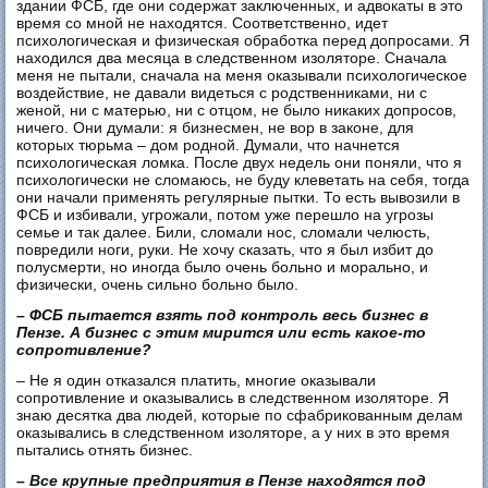
здании ФСБ, где они содержат заключенных, и адвокаты в это
время со мной не находятся. Соответственно, идет
психологическая и физическая обработка перед допросами. Я
находился два месяца в следственном изоляторе. Сначала
меня не пытали, сначала на меня оказывали психологическое
воздействие, не давали видеться с родственниками, ни с
женой, ни с матерью, ни с отцом, не было никаких допросов,
ничего. Они думали: я бизнесмен, не вор в законе, для
которых тюрьма – дом родной. Думали, что начнется
психологическая ломка. После двух недель они поняли, что я
психологически не сломаюсь, не буду клеветать на себя, тогда
они начали применять регулярные пытки. То есть вывозили в
ФСБ и избивали, угрожали, потом уже перешло на угрозы
семье и так далее. Били, сломали нос, сломали челюсть,
повредили ноги, руки. Не хочу сказать, что я был избит до
полусмерти, но иногда было очень больно и морально, и
физически, очень сильно больно было.
– ФСБ пытается взять под контроль весь бизнес в
Пензе. А бизнес с этим мирится или есть какое-то
сопротивление?
– Не я один отказался платить, многие оказывали
сопротивление и оказывались в следственном изоляторе. Я
знаю десятка два людей, которые по сфабрикованным делам
оказывались в следственном изоляторе, а у них в это время
пытались отнять бизнес.
– Все крупные предприятия в Пензе находятся под