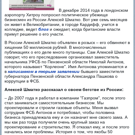
В декабре 2014 года в лондонском
аэропорту Хитроу попросил политическое убежище
бизнесмен из России Алексей Шматко. Вот уже семь месяцев
он живет в Великобритании, в городе Кардифф, учится в
колледже, ведет
блог
и ожидает, когда британские власти
примут решение о его участи.
В России Алексей Шматко объявлен в розыск – его обвиняют в
хищении 50 миллионов рублей. В многочисленных
публикациях о его деле много путаницы. Сам Алексей Шматко
говорит, что его преследование организовал заместитель
начальника УФСБ по Пензенской области Николай Антонов,
которого называют "Корлеоне". Имя Антонова упоминается и
в
написанном в тюрьме заявлении
бывшего заместителя
губернатора Пензенской области Александра Пашкова о
коррупции в ФСБ.
Алексей Шматко рассказал о своем бегстве из России:
– До 2007 года я работал в компании "Газпром", после этого
стал заниматься самостоятельным бизнесом. Мы
проектировали и строили газовые объекты. Меня вызвал
сотрудник ФСБ Антонов и потребовал, чтобы половина
бизнеса принадлежала ему и он назначит мне своего зама. А
мы как раз тогда получили очень крупный заказ на
проектирование и строительство. Я отказал ему, и после этого
начались мои проблемы. История о том, что якобы 50