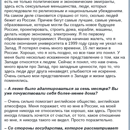
есть не только политические и экономические эмигранты,
здесь есть сексуальные меньшинства, люди, которых
преследовали по религиозным и национальным убеждениям.
На самом деле становится страшно от того, сколько людей
бежит из России. Причем бегут самые лучшие, самые умные,
образованные, которые могли бы создать новое будущее
России, проектировать, строить дома, корабли, машины,
делать новую экономику, электронику. Я по первому
образованию программист. Иногда начинаю жалеть, что я
после окончания университета в 1999 году сразу не уехал на
Запад. Я потерял очень много времени, 15 лет жизни в
России. Хорошо, что я хоть поздно, но все-таки это понял. У
меня было несколько искаженное представление о том, как на
Западе относятся к людям. Сейчас я понял, что нам очень
много врали про Запад, про западные ценности, про то, что
здесь люди друг друга ненавидят, улыбаются не искренне.
Очень сильно мои представления о Западе и жизни здесь
поменялись.
– А легко было адаптироваться за семь месяцев? Вы
уже почувствовали себя более-менее дома?
– Очень сильно помогает английское общество, английская
атмосфера. Меня поражает, что ко мне в России, на моей
родине никогда не относились так хорошо, как здесь. Просто
иногда плакать хочется от счастья, от того, какое отношение
ко мне, я никогда такого не видел. Просто поразительно.
– Со стороны государства, которое рассматривает