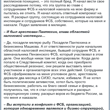
миллионов похищено, – это полный бред. Я начал вести свое
расследование потому, что эта группа во главе с
сотрудниками ФСБ и налоговой наехала на мою фирму и
пыталась ее отнять. Я начал копать ответный компромат на
них. Я раскрыл группу, состоящую из сотрудников налоговой
инспекции и сотрудников ФСБ, собственно, которые на меня и
наехали. Подал заявление в милицию.
– И был арестован Пантюхин, глава областной
налоговой инспекции…
– Да, посадили мелкую рыбу. Посадили Пантюхина и
бизнесмена Машкова. А от ответственности ушли начальник
областной налоговой инспекции, бывший сотрудник ФСБ, и
замначальника Пензенского ФСБ, который участвовал в этом
деле. Они вообще никак там не фигурировали. Когда дело
попало в Следственный комитет, когда оно приобрело
общественный резонанс, они решили выставить меня
участником и организатором всех этих действий. Сотрудники
ФСБ сфабриковали на меня уголовное дело, арестовали,
держали два месяца в СИЗО, пытали, избивали. Я не хотел
быть политическим активистом, хотел быть просто
бизнесменом, работать на благо своей семьи и фирмы, а
получилось так, что я стал сопротивляться и раскрыл
коррупционную схему, раскрыл воров из бюджета России, за
что меня и наказали.
– Вы вступили в конфликт с ФСБ, организацией,
которая одновременно является и бизнес-структурой,