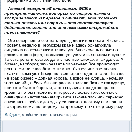
предпринимателя. Типичное дело.
– Алексей говорит об отношении ФСБ к
предпринимателям, которых по старой памяти
воспринимают как врагов и считают, что их можно
только резать или стричь – это соответствует
действительности или это немножко старомодное
представление?
– Это совершенно соответствует действительности. Я сейчас
провела неделю в Пермском крае и здесь обнаружила
ситуацию совсем-совсем типичную. Здесь очень серьезно
развивается сфера, оказывающая услуги силовикам и судьям.
То есть репетиторство, дети в частных школах и так далее. А
бизнес, наоборот, захиревает или уезжает. Все происходит
ровно тем же способом: отнимают бизнес или заставляют
платить, крышуют. Везде по всей стране одно и то же. Бизнес
не враг, бизнес – дойная корова, а вовсе не курица, несущая
золотые яйца. Если бы они рассматривали бизнес как курицу,
они хотя бы его берегли, а это выдаивается до конца, до
крови, а потом никого не интересует. Более того, сейчас с
очевидным наступлением кризиса закончились или серьезно
снизились в рублях доходы у силовиков, поэтому они пошли
по стриженому, по второму, по третьему, по четвертому разу.
Войдите
, чтобы оставлять комментарии