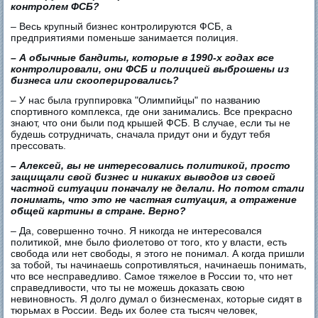
контролем ФСБ?
– Весь крупный бизнес контролируются ФСБ, а
предприятиями поменьше занимается полиция.
– А обычные бандиты, которые в 1990-х годах все
контролировали, они ФСБ и полицией выброшены из
бизнеса или скооперировались?
– У нас была группировка "Олимпийцы" по названию
спортивного комплекса, где они занимались. Все прекрасно
знают, что они были под крышей ФСБ. В случае, если ты не
будешь сотрудничать, сначала придут они и будут тебя
прессовать.
– Алексей, вы не интересовались политикой, просто
защищали свой бизнес и никаких выводов из своей
частной ситуации поначалу не делали. Но потом стали
понимать, что это не частная ситуация, а отражение
общей картины в стране. Верно?
– Да, совершенно точно. Я никогда не интересовался
политикой, мне было фиолетово от того, кто у власти, есть
свобода или нет свободы, я этого не понимал. А когда пришли
за тобой, ты начинаешь сопротивляться, начинаешь понимать,
что все несправедливо. Самое тяжелое в России то, что нет
справедливости, что ты не можешь доказать свою
невиновность. Я долго думал о бизнесменах, которые сидят в
тюрьмах в России. Ведь их более ста тысяч человек,