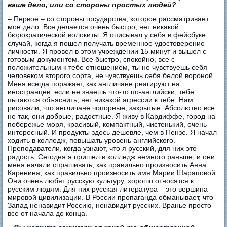
ваше дело, или со стороны простых людей?
– Первое – со стороны государства, которое рассматривает
мое дело. Все делается очень быстро, нет никакой
бюрократической волокиты. Я описывал у себя в фейсбуке
случай, когда я пошел получать временное удостоверение
личности. Я провел в этом учреждении 15 минут и вышел с
готовым документом. Все быстро, спокойно, все с
положительным к тебе отношением, ты не чувствуешь себя
человеком второго сорта, не чувствуешь себя белой вороной.
Меня всегда поражает, как англичане реагируют на
иностранцев: если не знаешь что-то по-английски, тебе
пытаются объяснить, нет никакой агрессии к тебе. Нам
рисовали, что англичане чопорные, закрытые. Абсолютно все
не так, они добрые, радостные. Я живу в Кардиффе, город на
побережье моря, красивый, компактный, чистенький, очень
интересный. И продукты здесь дешевле, чем в Пензе. Я начал
ходить в колледж, повышать уровень английского.
Преподаватели, когда узнают, что я русский, для них это
радость. Сегодня я пришел в колледж немного раньше, и они
меня начали спрашивать, как правильно произносить Анна
Каренина, как правильно произносить имя Марии Шараповой.
Они очень любят русскую культуру, хорошо относятся к
русским людям. Для них русская литература – это вершина
мировой цивилизации. В России пропаганда обманывает, что
Запад ненавидит Россию, ненавидит русских. Вранье просто
все от начала до конца.