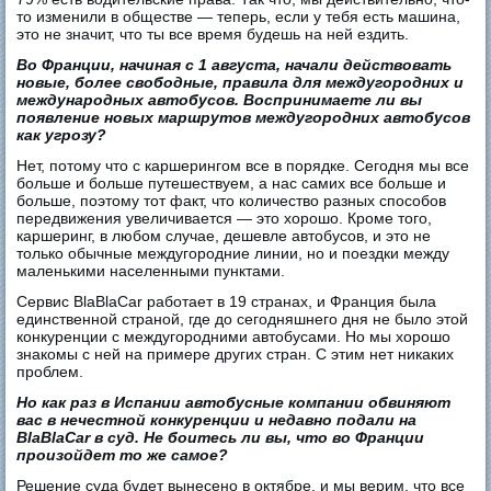
то изменили в обществе — теперь, если у тебя есть машина,
это не значит, что ты все время будешь на ней ездить.
Во Франции, начиная с 1 августа, начали действовать
новые, более свободные, правила для междугородних и
международных автобусов. Воспринимаете ли вы
появление новых маршрутов междугородних автобусов
как угрозу?
Нет, потому что с каршерингом все в порядке. Сегодня мы все
больше и больше путешествуем, а нас самих все больше и
больше, поэтому тот факт, что количество разных способов
передвижения увеличивается — это хорошо. Кроме того,
каршеринг, в любом случае, дешевле автобусов, и это не
только обычные междугородние линии, но и поездки между
маленькими населенными пунктами.
Сервис BlaBlaCar работает в 19 странах, и Франция была
единственной страной, где до сегодняшнего дня не было этой
конкуренции с междугородними автобусами. Но мы хорошо
знакомы с ней на примере других стран. С этим нет никаких
проблем.
Но как раз в Испании автобусные компании обвиняют
вас в нечестной конкуренции и недавно подали на
BlaBlaCar в суд. Не боитесь ли вы, что во Франции
произойдет то же самое?
Решение суда будет вынесено в октябре, и мы верим, что все