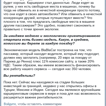
будет хорошо. Каршеринг стал данностью. Люди ездят за
рулем, у них есть свободные места в машинах, почему бы
тогда не обвинить их в нечестной конкуренции просто потому,
что они ездят в своих автомобилях? Или обвинить в нечестной
конкуренции друзей, которые путешествуют вместе? Что
плохого в том, что предлагать свободные места в машине
другим пассажирам? Это удобно, позволяет сэкономить и
правильно с точки зрения экологии.
За имиджем модного и экологически ориентированного
стартапа есть бизнес-модель. Какую, в среднем,
комиссию вы берете за каждую поездку?
Экономическая модель BlaBlaCar построена на том, что
пассажир, который находит водителя, который ему подходит,
должен ему заплатить (например, 20 евро за поездку от
Парижа до Ренна) плюс 11% комиссии сайту, а также 20%
НДС. Таким образом, мы имеем возможность финансировать
всю работу нашего сервиса — сегодня нас 350 человек.
Вы рентабельны?
Пока нет. Сейчас мы находимся на стадии больших
инвестиций за границей, недавно у нас открылись офисы в
Турции, Мексике и Индии. Сегодня мы являемся крупнейшим
каршеринговым сервисом в мире и пока для нас возможность
расширяться важнее рентабельности.
Войдите
, чтобы оставлять комментарии