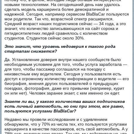
новыми технологиями. На сегодняшний день нам удалось
сделать модель каршеринга более демократичной и
надежной. Сегодня, например сервисом BlaBlaCar пользуются
мои родители. Так что, возрастной спектр расширился.
Средний возраст наших подписчиков сейчас — 34 года, а это
значит, что количество записывающихся на сайт сорока и
пятидесятилетних людей сравнялось с количеством
студентов. Студентов сейчас около 30%.
Это значит, что уровень недоверия к такого рода
стартапам снижается?
Да. Установление доверия внутри нашего сообществ было
необходимым условием для того, чтобы услуга заработала —
для того, чтобы пассажир соглашался на поездку с
неизвестным ему водителем. Сегодня у пользователя есть
доступ к огромному количеству информации о водителе — его
биография, мнения других пользователей о предыдущих
поездках, фотография, даже его привычки (например, курит
он или нет). Человек заранее знает, с кем именно он едет.
Знаете ли вы, у какого количества ваших подписчиков
есть личный автомобиль, но они при этом, все равно,
пользуются услугами BlaBlaСar?
Недавно мы провели исследование и с удивлением
обнаружили, что у 70% из числа тех, кто пользуются услугами
каршеринга в качестве пассажиров, есть свой автомобиль. А у
79% есть водительские права. Так что, мы действительно, что-