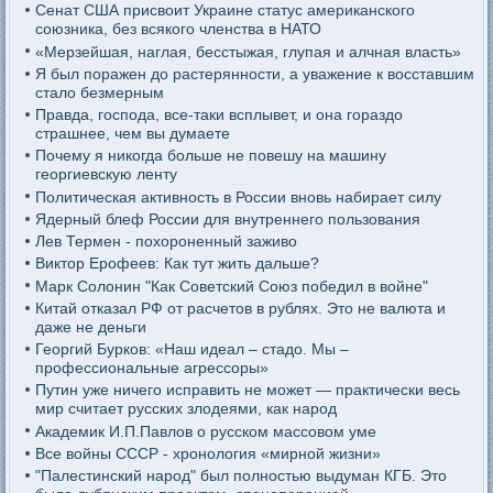
Сенат США присвоит Украине статус американского
союзника, без всякого членства в НАТО
«Мерзейшая, наглая, бесстыжая, глупая и алчная власть»
Я был поражен до растерянности, а уважение к восставшим
стало безмерным
Правда, господа, все-таки всплывет, и она гораздо
страшнее, чем вы думаете
Почему я никогда больше не повешу на машину
георгиевскую ленту
Политическая активность в России вновь набирает силу
Ядерный блеф России для внутреннего пользования
Лев Термен - похороненный заживо
Виктор Ерофеев: Как тут жить дальше?
Марк Солонин "Как Советский Союз победил в войне"
Китай отказал РФ от расчетов в рублях. Это не валюта и
даже не деньги
Георгий Бурков: «Наш идеал – стадо. Мы –
профессиональные агрессоры»
Путин уже ничего исправить не может — практически весь
мир считает русских злодеями, как народ
Академик И.П.Павлов о русском массовом уме
Все войны СССР - хронология «мирной жизни»
"Палестинский народ" был полностью выдуман КГБ. Это