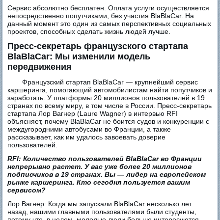
Сервис абсолютно бесплатен. Оплата услуги осуществляется
непосредственно попутчиками, без участия BlaBlaCar. На
данный момент это один из самых перспективных социальных
проектов, способных сделать жизнь людей лучше.
Пресс-секретарь французского стартапа
BlaBlaCar: Мы изменили модель
передвижения
Французский стартап BlaBlaCar — крупнейший сервис
каршеринга, помогающий автомобилистам найти попутчиков и
заработать. У платформы 20 миллионов пользователей в 19
странах по всему миру, в том числе в России. Пресс-секретарь
стартапа Лор Вагнер (Laure Wagner) в интервью RFI
объясняет, почему BlaBlaCar не боится судов и конкуренции с
междугородними автобусами во Франции, а также
рассказывает, как им удалось завоевать доверие
пользователей.
RFI: Количество пользователей BlaBlaCar во Франции
непрерывно растет. У вас уже более 20 миллионов
подписчиков в 19 странах. Вы — лидер на европейском
рынке каршеринга. Кто сегодня пользуется вашим
сервисом?
Лор Вагнер: Когда мы запускали BlaBlaCar несколько лет
назад, нашими главными пользователями были студенты,
потому что, в целом, молодые люди больше интересуются