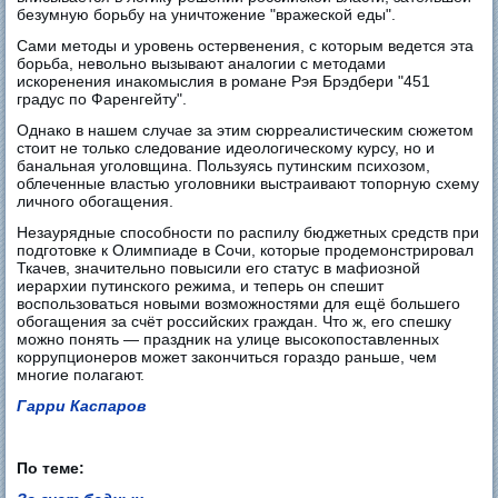
безумную борьбу на уничтожение "вражеской еды".
Сами методы и уровень остервенения, с которым ведется эта
борьба, невольно вызывают аналогии с методами
искоренения инакомыслия в романе Рэя Брэдбери "451
градус по Фаренгейту".
Однако в нашем случае за этим сюрреалистическим сюжетом
стоит не только следование идеологическому курсу, но и
банальная уголовщина. Пользуясь путинским психозом,
облеченные властью уголовники выстраивают топорную схему
личного обогащения.
Незаурядные способности по распилу бюджетных средств при
подготовке к Олимпиаде в Сочи, которые продемонстрировал
Ткачев, значительно повысили его статус в мафиозной
иерархии путинского режима, и теперь он спешит
воспользоваться новыми возможностями для ещё большего
обогащения за счёт российских граждан. Что ж, его спешку
можно понять — праздник на улице высокопоставленных
коррупционеров может закончиться гораздо раньше, чем
многие полагают.
Гарри Каспаров
По теме: