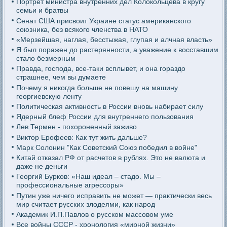
Портрет министра внутренних дел Колокольцева в кругу
семьи и братвы
Сенат США присвоит Украине статус американского
союзника, без всякого членства в НАТО
«Мерзейшая, наглая, бесстыжая, глупая и алчная власть»
Я был поражен до растерянности, а уважение к восставшим
стало безмерным
Правда, господа, все-таки всплывет, и она гораздо
страшнее, чем вы думаете
Почему я никогда больше не повешу на машину
георгиевскую ленту
Политическая активность в России вновь набирает силу
Ядерный блеф России для внутреннего пользования
Лев Термен - похороненный заживо
Виктор Ерофеев: Как тут жить дальше?
Марк Солонин "Как Советский Союз победил в войне"
Китай отказал РФ от расчетов в рублях. Это не валюта и
даже не деньги
Георгий Бурков: «Наш идеал – стадо. Мы –
профессиональные агрессоры»
Путин уже ничего исправить не может — практически весь
мир считает русских злодеями, как народ
Академик И.П.Павлов о русском массовом уме
Все войны СССР - хронология «мирной жизни»