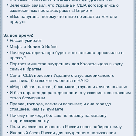
Зеленский заявил, что Украина и США договорились о
ежемесячных поставках ракет «Пэтриот»
«Все напуганы, потому что никто не знает, за кем они
придут»
За все время:
Россия умирает
Мифы о Великой Войне
Почему материал про бурятского танкиста просочился в
прессу?
Портрет министра внутренних дел Колокольцева в кругу
семьи и братвы
Сенат США присвоит Украине статус американского
союзника, без всякого членства в НАТО
«Мерзейшая, наглая, бесстыжая, глупая и алчная власть»
Я был поражен до растерянности, а уважение к восставшим
стало безмерным
Правда, господа, все-таки всплывет, и она гораздо
страшнее, чем вы думаете
Почему я никогда больше не повешу на машину
георгиевскую ленту
Политическая активность в России вновь набирает силу
Ядерный блеф России для внутреннего пользования