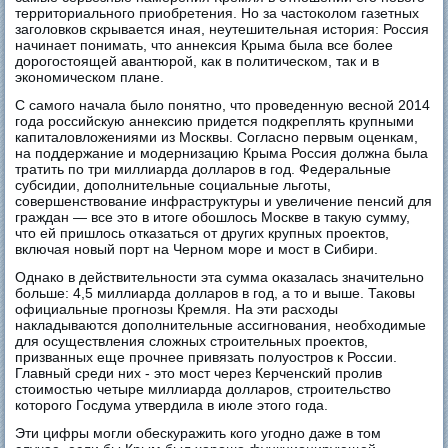
территориального приобретения. Но за частоколом газетных
заголовков скрывается иная, неутешительная история: Россия
начинает понимать, что аннексия Крыма была все более
дорогостоящей авантюрой, как в политическом, так и в
экономическом плане.
С самого начала было понятно, что проведенную весной 2014
года российскую аннексию придется подкреплять крупными
капиталовложениями из Москвы. Согласно первым оценкам,
на поддержание и модернизацию Крыма Россия должна была
тратить по три миллиарда долларов в год. Федеральные
субсидии, дополнительные социальные льготы,
совершенствование инфраструктуры и увеличение пенсий для
граждан — все это в итоге обошлось Москве в такую сумму,
что ей пришлось отказаться от других крупных проектов,
включая новый порт на Черном море и мост в Сибири.
Однако в действительности эта сумма оказалась значительно
больше: 4,5 миллиарда долларов в год, а то и выше. Таковы
официальные прогнозы Кремля. На эти расходы
накладываются дополнительные ассигнования, необходимые
для осуществления сложных строительных проектов,
призванных еще прочнее привязать полуостров к России.
Главный среди них - это мост через Керченский пролив
стоимостью четыре миллиарда долларов, строительство
которого Госдума утвердила в июле этого года.
Эти цифры могли обескуражить кого угодно даже в том