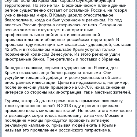
случае, если бы Крым был хорошо функционирующей
территорией. Но это не так. В экономическом плане данный
регион существенно отстает от остальной России, не говоря
уже о внешнем мире. В Крыму царило относительное
благополучие, когда он был украинским регионом. Но под
властью России фортуна отвернулась от него. Сегодня он
весьма заметно отсутствует в авторитетных
профессиональных рейтингах инвестиционной
привлекательности обширных российских территорий. В
прошлом году инфляция там оказалась чудовищной, составив
42,5%, и в глобальном масштабе Крым уступил только
пораженной кризисом Венесуэле. Из этого региона ушли
иностранные банки. Прекратились и поставки с Украины.
Западные санкции, серьезно ударившие по России, для
Крыма оказались еще более разрушительными. Они
усугубили товарный дефицит и резко уменьшили объемы
иностранных инвестиций. Цены на недвижимость, например,
после аннексии упали примерно на 60-70% из-за снижения
интереса со стороны как иностранцев, так и местных жителей.
Туризм, который долгое время питал крымскую экономику,
тоже существенно ослаб. В 2013 году в регион приехало
примерно шесть миллионов гостей. Но после этого количество
отдыхающих сократилось наполовину, из-за чего Москве в
последние месяцы приходится проводить активную
рекламную кампанию, призывая людей ехать в Крым и
называя это проявлением российского патриотизма.