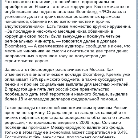
Что касается политики, то новейшее территориальное
приобретение России - это очаг коррупции. Как отмечается в
опубликованном недавно анализе Bloomberg, «ФСБ завела
уголовные дела на троих высокопоставленных крымских
чиновников, обвинив их во взяточничестве и прочих
злоупотреблениях». Есть также множество других нарушений.
«За последние несколько месяцев из-за обвинений в
коррупции свои посты были вынуждены покинуть четыре
региональных министра, — говорится далее в докладе
Bloomberg. — А кремлевские аудиторы сообщили в июне, что
местные чиновники не смогли отчитаться за две трети денег,
направленных в прошлом году на полуостров для
строительства дорог».
За весь этот беспорядок расплачивается Москва. Как
отмечается в аналитическом докладе Bloomberg, Кремль уже
оплачивает 75% крымского бюджета, а также субсидирует
пенсии и прочие социальные выплаты для местных жителей.
В предстоящие пять лет российское правительство
пообещало дать этой территории намного больше, выделив
более 18 миллиардов долларов федеральной помощи.
Такие расходы охваченной экономическим кризисом России
вряд ли по карману. Страдающая от западных санкций и от
низких нефтяных цен страна официально объявила о начале
рецессии, что произошло впервые с 2009 года. Согласно
последним прогнозам Международного валютного фонда,
только в этом году ее экономика может сократиться на 3,4%.
Российский рубль, между тем, продолжает ослабевать.