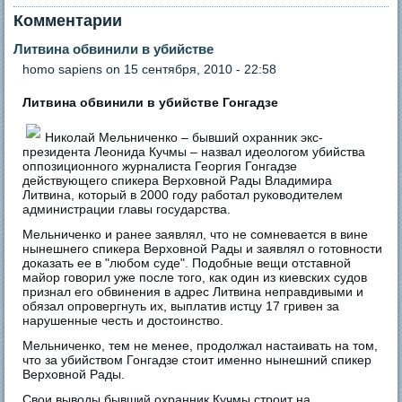
Комментарии
Литвина обвинили в убийстве
homo sapiens
on 15 сентября, 2010 - 22:58
Литвина обвинили в убийстве Гонгадзе
Николай Мельниченко – бывший охранник экс-
президента Леонида Кучмы – назвал идеологом убийства
оппозиционного журналиста Георгия Гонгадзе
действующего спикера Верховной Рады Владимира
Литвина, который в 2000 году работал руководителем
администрации главы государства.
Мельниченко и ранее заявлял, что не сомневается в вине
нынешнего спикера Верховной Рады и заявлял о готовности
доказать ее в "любом суде". Подобные вещи отставной
майор говорил уже после того, как один из киевских судов
признал его обвинения в адрес Литвина неправдивыми и
обязал опровергнуть их, выплатив истцу 17 гривен за
нарушенные честь и достоинство.
Мельниченко, тем не менее, продолжал настаивать на том,
что за убийством Гонгадзе стоит именно нынешний спикер
Верховной Рады.
Свои выводы бывший охранник Кучмы строит на