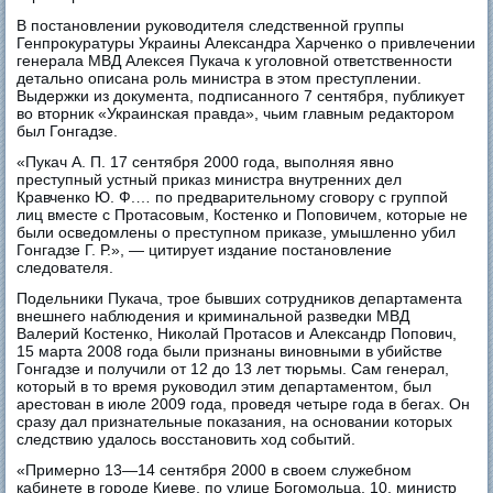
В постановлении руководителя следственной группы
Генпрокуратуры Украины Александра Харченко о привлечении
генерала МВД Алексея Пукача к уголовной ответственности
детально описана роль министра в этом преступлении.
Выдержки из документа, подписанного 7 сентября, публикует
во вторник «Украинская правда», чьим главным редактором
был Гонгадзе.
«Пукач А. П. 17 сентября 2000 года, выполняя явно
преступный устный приказ министра внутренних дел
Кравченко Ю. Ф.… по предварительному сговору с группой
лиц вместе с Протасовым, Костенко и Поповичем, которые не
были осведомлены о преступном приказе, умышленно убил
Гонгадзе Г. Р.», — цитирует издание постановление
следователя.
Подельники Пукача, трое бывших сотрудников департамента
внешнего наблюдения и криминальной разведки МВД
Валерий Костенко, Николай Протасов и Александр Попович,
15 марта 2008 года были признаны виновными в убийстве
Гонгадзе и получили от 12 до 13 лет тюрьмы. Сам генерал,
который в то время руководил этим департаментом, был
арестован в июле 2009 года, проведя четыре года в бегах. Он
сразу дал признательные показания, на основании которых
следствию удалось восстановить ход событий.
«Примерно 13—14 сентября 2000 в своем служебном
кабинете в городе Киеве, по улице Богомольца, 10, министр