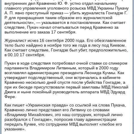
внутренних дел Кравченко Ю. Ф. устно отдал начальнику
главного управления уголовного розыска МВД Украины Пукачу
А. П. явно преступный приказ — убить журналиста Гонгадзе Г.
Р. для прекращения таким образом его журналистской
деятельности», — указывается в постановлении. Как считает
следствие, Пукач начал отчитываться перед Кравченко за
выполнение его заказа 17 сентября.
Журналист исчез 16 сентября 2000 года. Его обезглавленное
тело было найдено в ноябре того же года в лесу под Киевом.
Как считает следствие, Гонгадзе был убит, предположительно,
в 00.10 17 сентября.
Пукач в ходе следствия потребовал очной ставки со спикером
парламента Владимиром Литвиным, который в 2000 году
возглавлял администрацию президента Леонида Кучмы. Как
утверждает подследственный, они встречались в кабинете
Кравченко несколько дней спустя после убийства Гонгадзе, а
при их беседе присутствовали первый замглавы МВД Николай
Джига и ныне покойный руководитель аппарата МВД Эдуард
Фере.
Как пишет «Украинская правда» со ссылкой на слова Пукача,
Кравченко лично представил его Литвину со словами
«Владимир Михайлович, это наш сотрудник, который лично
разобрался с Гонгадзе», попросив главу администрации
передать Кучме, что сотрудники МВД выполнят «любое его
указание».