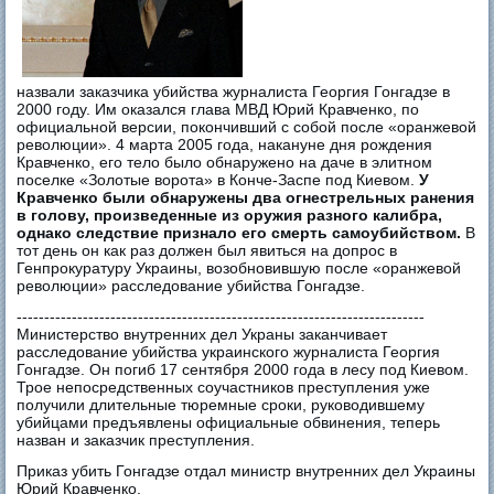
назвали заказчика убийства журналиста Георгия Гонгадзе в
2000 году. Им оказался глава МВД Юрий Кравченко, по
официальной версии, покончивший с собой после «оранжевой
революции». 4 марта 2005 года, накануне дня рождения
Кравченко, его тело было обнаружено на даче в элитном
поселке «Золотые ворота» в Конче-Заспе под Киевом.
У
Кравченко были обнаружены два огнестрельных ранения
в голову, произведенные из оружия разного калибра,
однако следствие признало его смерть самоубийством.
В
тот день он как раз должен был явиться на допрос в
Генпрокуратуру Украины, возобновившую после «оранжевой
революции» расследование убийства Гонгадзе.
--------------------------------------------------------------------------
Министерство внутренних дел Украны заканчивает
расследование убийства украинского журналиста Георгия
Гонгадзе. Он погиб 17 сентября 2000 года в лесу под Киевом.
Трое непосредственных соучастников преступления уже
получили длительные тюремные сроки, руководившему
убийцами предъявлены официальные обвинения, теперь
назван и заказчик преступления.
Приказ убить Гонгадзе отдал министр внутренних дел Украины
Юрий Кравченко.