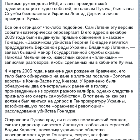
Помимо руководства МВД и главы президентской
администрации в курсе событий, по словам Пукача, был глава
Службы безопасности Украины Леонид Деркач и лично
президент Кучма.
Все они отрицают что-либо подобное. Сам Литвин эту версию
событий категорически опровергает. В его адрес в декабре
2009 года были выдвинуты прямые обвинения в «заказе»
Гонгадзе. «Заказчиком убийства Георгия Гонгадзе является
председатель Верховной рады Украины Владимир Литвин», —
заявил бывший майор Государственной службы охраны
Николай Мельниченко, известный своими «пленками» —
записями разговоров, якобы сделанных им в кабинете Кучмы.
4 марта 2005 года, накануне дня рождения Кравченко, его
тело было обнаружено на даче в элитном поселке «Золотые
ворота» в Конче-Заспе под Киевом. У Кравченко были
обнаружены два огнестрельных ранения в голову,
произведенные из оружия разного калибра, однако следствие
признало его смерть самоубийством. В тот день он как раз
должен был явиться на допрос в Генпрокуратуру Украины,
возобновившую после «оранжевой революции»
расследование убийства Гонгадзе.
Откровения Пукача вряд ли вызовут политический скандал,
считает директор киевского Института глобальных стратегий
Вадим Карасев, поскольку украинское общество
«воспринимает «дело Гонгадзе», скорее, как факт
исторического прошлого». «С любой точки зрения назначение