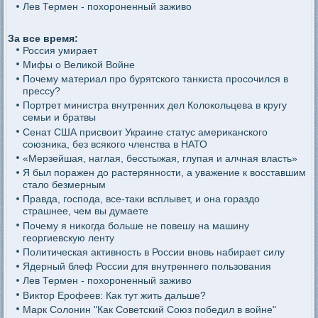
Лев Термен - похороненный заживо
За все время:
Россия умирает
Мифы о Великой Войне
Почему материал про бурятского танкиста просочился в
прессу?
Портрет министра внутренних дел Колокольцева в кругу
семьи и братвы
Сенат США присвоит Украине статус американского
союзника, без всякого членства в НАТО
«Мерзейшая, наглая, бесстыжая, глупая и алчная власть»
Я был поражен до растерянности, а уважение к восставшим
стало безмерным
Правда, господа, все-таки всплывет, и она гораздо
страшнее, чем вы думаете
Почему я никогда больше не повешу на машину
георгиевскую ленту
Политическая активность в России вновь набирает силу
Ядерный блеф России для внутреннего пользования
Лев Термен - похороненный заживо
Виктор Ерофеев: Как тут жить дальше?
Марк Солонин "Как Советский Союз победил в войне"