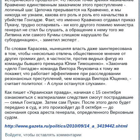
Кравченко единственным заказчиком этого преступление -
логичный шаг. Цепочка прерывается на Кравченко, и мы
никогда не узнаем, какова его роль и роль его начальства в
убийстве Гонгадзе. Факт, что именно Кравченко отдавал приказ
Пукачу, трудно оспаривать - ни кого другого помимо министра
генерал не стал бы слушать, а обращение к нему того же
Литвина или самого Кучмы слишком нарушало бы
субординацию», - заметил эксперт .
По словам Карасева, нынешняя власть даже заинтересована
в том, чтобы «несколько отвлечь общественное мнение от
других громких дел, в частности, против видных фигур из
команды бывшего премьера Юлии Тимошенко». «Закончив
«дело Гонгадзе» команда Виктора Януковича к тому же
покажет, что работает эффективнее при расследовании
резонансных преступлений, чем команда Виктора Ющенко, -
считает политолог. - А слухи останутся слухами».
Как пишет «Украинская правда», начиная с 15 сентября
ознакомиться с материалами следствия смогут пострадавшие
— семья Гонгадзе. Затем сам Пукач. После этого дело будет
передано в суд, и это произойдет до 8 октября — до
окончания срока ареста генерала, определенного Верховным
судом.
http://www.gazeta.ru/politics/2010/09/14_a_3419442.shtml
Войдите
, чтобы оставлять комментарии