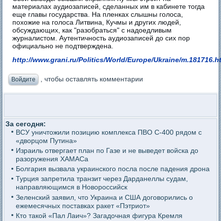
материалах аудиозаписей, сделанных им в кабинете тогда
еще главы государства. На пленках слышны голоса,
похожие на голоса Литвина, Кучмы и других людей,
обсуждающих, как "разобраться" с надоедливым
журналистом. Аутентичность аудиозаписей до сих пор
официально не подтверждена.
http://www.grani.ru/Politics/World/Europe/Ukraine/m.181716.h
, чтобы оставлять комментарии
Войдите
За сегодня:
ВСУ уничтожили позицию комплекса ПВО С-400 рядом с
«дворцом Путина»
Израиль отвергает план по Газе и не выведет войска до
разоружения ХАМАСа
Болгария вызвала украинского посла после падения дрона
Турция запретила транзит через Дарданеллы судам,
направляющимся в Новороссийск
Зеленский заявил, что Украина и США договорились о
ежемесячных поставках ракет «Пэтриот»
Кто такой «Пал Лаич»? Загадочная фигура Кремля