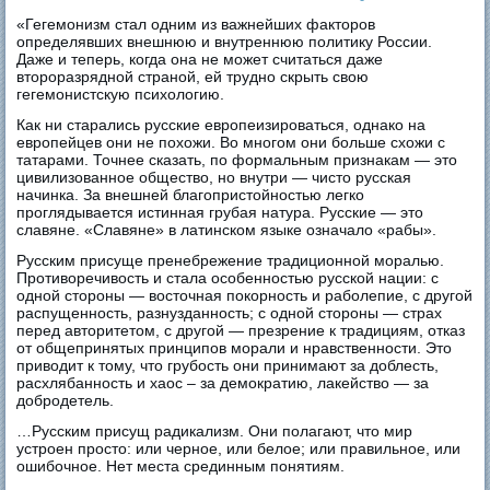
«Гегемонизм стал одним из важнейших факторов
определявших внешнюю и внутреннюю политику России.
Даже и теперь, когда она не может считаться даже
второразрядной страной, ей трудно скрыть свою
гегемонистскую психологию.
Как ни старались русские европеизироваться, однако на
европейцев они не похожи. Во многом они больше схожи с
татарами. Точнее сказать, по формальным признакам — это
цивилизованное общество, но внутри — чисто русская
начинка. За внешней благопристойностью легко
проглядывается истинная грубая натура. Русские — это
славяне. «Славяне» в латинском языке означало «рабы».
Русским присуще пренебрежение традиционной моралью.
Противоречивость и стала особенностью русской нации: с
одной стороны — восточная покорность и раболепие, с другой
распущенность, разнузданность; с одной стороны — страх
перед авторитетом, с другой — презрение к традициям, отказ
от общепринятых принципов морали и нравственности. Это
приводит к тому, что грубость они принимают за доблесть,
расхлябанность и хаос – за демократию, лакейство — за
добродетель.
…Русским присущ радикализм. Они полагают, что мир
устроен просто: или черное, или белое; или правильное, или
ошибочное. Нет места срединным понятиям.