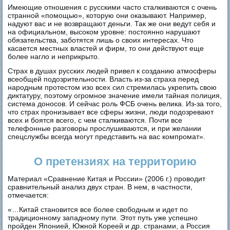
Имеющие отношения с русскими часто сталкиваются с очень
странной «помощью», которую они оказывают. Например,
надуют вас и не возвращают деньги. Так же они ведут себя и
на официальном, высоком уровне: постоянно нарушают
обязательства, заботятся лишь о своих интересах. Что
касается местных властей и фирм, то они действуют еще
более нагло и неприкрыто.
Страх в душах русских людей привел к созданию атмосферы
всеобщей подозрительности. Власть из-за страха перед
народным протестом изо всех сил стремилась укрепить свою
диктатуру, поэтому огромное значение имели тайная полиция,
система доносов. И сейчас роль ФСБ очень велика. Из-за того,
что страх пронизывает все сферы жизни, люди подозревают
всех и боятся всего, с чем сталкиваются. Почти все
телефонные разговоры прослушиваются, и при желании
спецслужбы всегда могут представить на вас компромат».
О претензиях на территорию
Материал «Сравнение Китая и России» (2006 г.) проводит
сравнительный анализ двух стран. В нем, в частности,
отмечается:
«…Китай становится все более свободным и идет по
традиционному западному пути. Этот путь уже успешно
пройден Японией, Южной Кореей и др. странами, а Россия