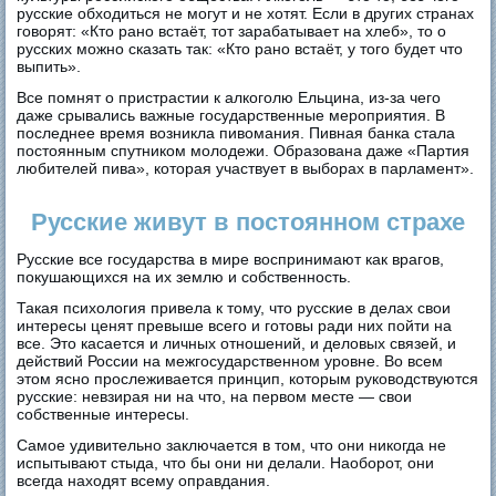
русские обходиться не могут и не хотят. Если в других странах
говорят: «Кто рано встаёт, тот зарабатывает на хлеб», то о
русских можно сказать так: «Кто рано встаёт, у того будет что
выпить».
Все помнят о пристрастии к алкоголю Ельцина, из-за чего
даже срывались важные государственные мероприятия. В
последнее время возникла пивомания. Пивная банка стала
постоянным спутником молодежи. Образована даже «Партия
любителей пива», которая участвует в выборах в парламент».
Русские живут в постоянном страхе
Русские все государства в мире воспринимают как врагов,
покушающихся на их землю и собственность.
Такая психология привела к тому, что русские в делах свои
интересы ценят превыше всего и готовы ради них пойти на
все. Это касается и личных отношений, и деловых связей, и
действий России на межгосударственном уровне. Во всем
этом ясно прослеживается принцип, которым руководствуются
русские: невзирая ни на что, на первом месте — свои
собственные интересы.
Самое удивительно заключается в том, что они никогда не
испытывают стыда, что бы они ни делали. Наоборот, они
всегда находят всему оправдания.