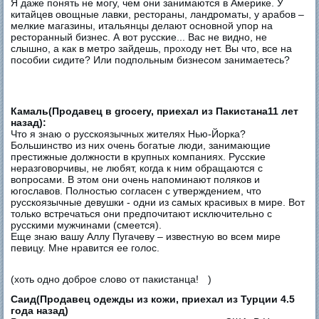
Я даже понять не могу, чем они занимаются в Америке. У
китайцев овощные лавки, рестораны, ландроматы, у арабов –
мелкие магазины, итальянцы делают основной упор на
ресторанный бизнес. А вот русские... Вас не видно, не
слышно, а как в метро зайдешь, проходу нет. Вы что, все на
пособии сидите? Или подпольным бизнесом занимаетесь?
Камаль(Продавец в grocery, приехал из Пакистана11 лет
назад):
Что я знаю о русскоязычных жителях Нью-Йорка?
Большинство из них очень богатые люди, занимающие
престижные должности в крупных компаниях. Русские
неразговорчивы, не любят, когда к ним обращаются с
вопросами. В этом они очень напоминают поляков и
югославов. Полностью согласен с утверждением, что
русскоязычные девушки - одни из самых красивых в мире. Вот
только встречаться они предпочитают исключительно с
русскими мужчинами (смеется).
Еще знаю вашу Аллу Пугачеву – известную во всем мире
певицу. Мне нравится ее голос.
(хоть одно доброе слово от пакистанца!
)
Саид(Продавец одежды из кожи, приехал из Турции 4.5
года назад)