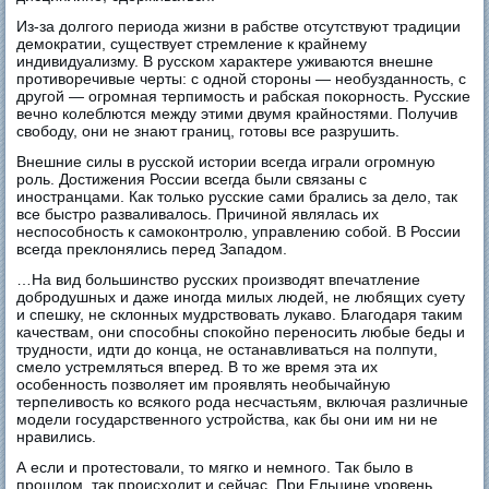
Из-за долгого периода жизни в рабстве отсутствуют традиции
демократии, существует стремление к крайнему
индивидуализму. В русском характере уживаются внешне
противоречивые черты: с одной стороны — необузданность, с
другой — огромная терпимость и рабская покорность. Русские
вечно колеблются между этими двумя крайностями. Получив
свободу, они не знают границ, готовы все разрушить.
Внешние силы в русской истории всегда играли огромную
роль. Достижения России всегда были связаны с
иностранцами. Как только русские сами брались за дело, так
все быстро разваливалось. Причиной являлась их
неспособность к самоконтролю, управлению собой. В России
всегда преклонялись перед Западом.
…На вид большинство русских производят впечатление
добродушных и даже иногда милых людей, не любящих суету
и спешку, не склонных мудрствовать лукаво. Благодаря таким
качествам, они способны спокойно переносить любые беды и
трудности, идти до конца, не останавливаться на полпути,
смело устремляться вперед. В то же время эта их
особенность позволяет им проявлять необычайную
терпеливость ко всякого рода несчастьям, включая различные
модели государственного устройства, как бы они им ни не
нравились.
А если и протестовали, то мягко и немного. Так было в
прошлом, так происходит и сейчас. При Ельцине уровень