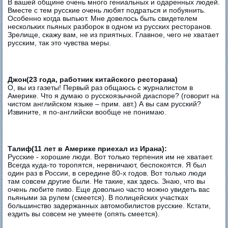
В вашей общине очень много гениальных и одаренных людей.
Вместе с тем русские очень любят подраться и побуянить.
Особенно когда выпьют. Мне довелось быть свидетелем
нескольких пьяных разборок в одном из русских ресторанов.
Зрелище, скажу вам, не из приятных. Главное, чего не хватает
русским, так это чувства меры.
Джон(23 года, работник китайского ресторана)
О, вы из газеты! Первый раз общаюсь с журналистом в
Америке. Что я думаю о русскоязычной диаспоре? (говорит на
чистом английском языке – прим. авт.) А вы сам русский?
Извините, я по-английски вообще не понимаю.
Талиф(11 лет в Америке приехал из Ирана):
Русские - хорошие люди. Вот только терпения им не хватает.
Всегда куда-то торопятся, нервничают, беспокоятся. Я был
один раз в России, в середине 80-х годов. Вот только люди
там совсем другие были. Не такие, как здесь. Знаю, что вы
очень любите пиво. Еще довольно часто можно увидеть вас
пьяными за рулем (смеется). В полицейских участках
большинство задержанных автомобилистов русские. Кстати,
ездить вы совсем не умеете (опять смеется).