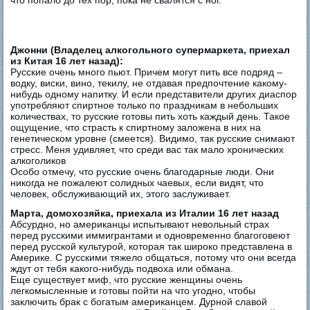
Джонни (Владелец алкогольного супермаркета, приехал
из Китая 16 лет назад):
Русские очень много пьют. Причем могут пить все подряд –
водку, виски, вино, текилу, не отдавая предпочтение какому-
нибудь одному напитку. И если представители других диаспор
употребляют спиртное только по праздникам в небольших
количествах, то русские готовы пить хоть каждый день. Такое
ощущение, что страсть к спиртному заложена в них на
генетическом уровне (смеется). Видимо, так русские снимают
стресс. Меня удивляет, что среди вас так мало хронических
алкоголиков
Особо отмечу, что русские очень благодарные люди. Они
никогда не пожалеют солидных чаевых, если видят, что
человек, обслуживающий их, этого заслуживает.
Марта, домохозяйка, приехала из Италии 16 лет назад
Абсурдно, но американцы испытывают невольный страх
перед русскими иммигрантами и одновременно благоговеют
перед русской культурой, которая так широко представлена в
Америке. С русскими тяжело общаться, потому что они всегда
ждут от тебя какого-нибудь подвоха или обмана.
Еще существует миф, что русские женщины очень
легкомысленные и готовы пойти на что угодно, чтобы
заключить брак с богатым американцем. Дурной славой