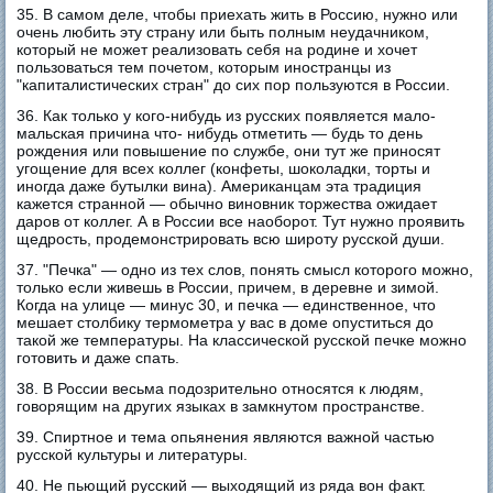
35. В самом деле, чтобы приехать жить в Россию, нужно или
очень любить эту страну или быть полным неудачником,
который не может реализовать себя на родине и хочет
пользоваться тем почетом, которым иностранцы из
"капиталистических стран" до сих пор пользуются в России.
36. Как только у кого-нибудь из русских появляется мало-
мальская причина что- нибудь отметить — будь то день
рождения или повышение по службе, они тут же приносят
угощение для всех коллег (конфеты, шоколадки, торты и
иногда даже бутылки вина). Американцам эта традиция
кажется странной — обычно виновник торжества ожидает
даров от коллег. А в России все наоборот. Тут нужно проявить
щедрость, продемонстрировать всю широту русской души.
37. "Печка" — одно из тех слов, понять смысл которого можно,
только если живешь в России, причем, в деревне и зимой.
Когда на улице — минус 30, и печка — единственное, что
мешает столбику термометра у вас в доме опуститься до
такой же температуры. На классической русской печке можно
готовить и даже спать.
38. В России весьма подозрительно относятся к людям,
говорящим на других языках в замкнутом пространстве.
39. Спиртное и тема опьянения являются важной частью
русской культуры и литературы.
40. Не пьющий русский — выходящий из ряда вон факт.