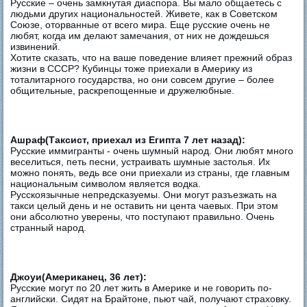
Русские – очень замкнутая диаспора. Вы мало общаетесь с
людьми других национальностей. Живете, как в Советском
Союзе, оторванные от всего мира. Еще русские очень не
любят, когда им делают замечания, от них не дождешься
извинений.
Хотите сказать, что на ваше поведение влияет прежний образ
жизни в СССР? Кубинцы тоже приехали в Америку из
тоталитарного государства, но они совсем другие – более
общительные, раскрепощенные и дружелюбные.
Ашраф(Таксист, приехал из Египта 7 лет назад):
Русские иммигранты - очень шумный народ. Они любят много
веселиться, петь песни, устраивать шумные застолья. Их
можно понять, ведь все они приехали из страны, где главным
национальным символом является водка.
Русскоязычные непредсказуемы. Они могут разъезжать на
такси целый день и не оставить ни цента чаевых. При этом
они абсолютно уверены, что поступают правильно. Очень
странный народ.
Джоуи(Американец, 36 лет):
Русские могут по 20 лет жить в Америке и не говорить по-
английски. Сидят на Брайтоне, пьют чай, получают страховку.