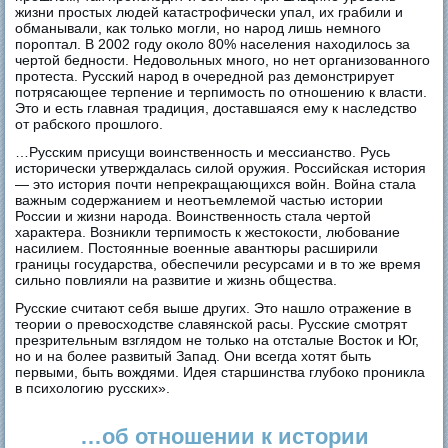
жизни простых людей катастрофически упал, их грабили и
обманывали, как только могли, но народ лишь немного
пороптал. В 2002 году около 80% населения находилось за
чертой бедности. Недовольных много, но нет организованного
протеста. Русский народ в очередной раз демонстрирует
потрясающее терпение и терпимость по отношению к власти.
Это и есть главная традиция, доставшаяся ему к наследство
от рабского прошлого.
…Русским присущи воинственность и мессианство. Русь
исторически утверждалась силой оружия. Российская история
— это история почти непрекращающихся войн. Война стала
важным содержанием и неотъемлемой частью истории
России и жизни народа. Воинственность стала чертой
характера. Возникли терпимость к жестокости, любование
насилием. Постоянные военные авантюры расширили
границы государства, обеспечили ресурсами и в то же время
сильно повлияли на развитие и жизнь общества.
Русские считают себя выше других. Это нашло отражение в
теории о превосходстве славянской расы. Русские смотрят
презрительным взглядом не только на отсталые Восток и Юг,
но и на более развитый Запад. Они всегда хотят быть
первыми, быть вождями. Идея старшинства глубоко проникла
в психологию русских».
…об отношении к истории