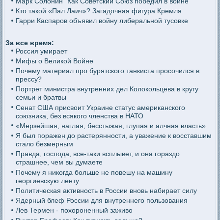
Марк Солонин "Как Советский Союз победил в войне"
Кто такой «Пал Лаич»? Загадочная фигура Кремля
Гарри Каспаров объявил войну либеральной тусовке
За все время:
Россия умирает
Мифы о Великой Войне
Почему материал про бурятского танкиста просочился в
прессу?
Портрет министра внутренних дел Колокольцева в кругу
семьи и братвы
Сенат США присвоит Украине статус американского
союзника, без всякого членства в НАТО
«Мерзейшая, наглая, бесстыжая, глупая и алчная власть»
Я был поражен до растерянности, а уважение к восставшим
стало безмерным
Правда, господа, все-таки всплывет, и она гораздо
страшнее, чем вы думаете
Почему я никогда больше не повешу на машину
георгиевскую ленту
Политическая активность в России вновь набирает силу
Ядерный блеф России для внутреннего пользования
Лев Термен - похороненный заживо