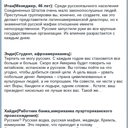
Итан(Менеджер, 46 лет):
Среди русскоязычного населения
Соединенных Штатов очень мало законопослушных людей.
Преступные группировки вы, конечно, не создаете, как это
делают представители латиноамериканской диаспоры, но к
знаменитой русской мафии отношение имеете
непосредственное. Русские запустили руки во все крупные
государственные организации. Их влияние разрастается с
каждым днем.
Энди(Студент, афроамериканец):
Терпеть не могу русских. С каждым годом вас становится все
больше и больше. Скоро вся Америка будет говорить на
китайском, испанском и русском. Вы готовы пойти на что
угодно, чтобы добиться своей цели. А цель ваша – урвать
побольше денег. Америка – страна цивилизованных и
культурных людей, а не попрошаек. Ни совести, ни чести у вас
нет. Воры, бандюги и лодыри, одним словом... Кстати, ваш
президент нисколько не лучше всех вас. Такой же...
Хайди(Работник банка,американка пуэрториканского
происхождения):
Русские? Русская водка, русская мафия, медведи, Кремль,
коммунизм. Это первое, что приходит в голову.