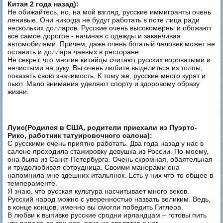
Китая 2 года назад):
Не обижайтесь, но, на мой взгляд, русские иммигранты очень
ленивые. Они никогда не будут работать в поте лица ради
нескольких долларов. Русские очень высокомерны и обожают
все самое дорогое - начиная с одежды и заканчивая
автомобилями. Причем, даже очень богатый человек может не
оставить и доллара чаевых в ресторане.
Не секрет, что многие китайцы считают русских вороватыми и
нечистыми на руку. Вы очень любите выделиться из толпы,
показать свою значимость. К тому же, русские много курят и
пьют. Мало внимания уделяют спорту и здоровому образу
жизни.
Луис(Родился в США, родители приехали из Пуэрто-
Рико, работник татуировочного салона):
С русскими очень приятно работать. Два года назад у нас в
салоне проходила стажировку девушка из России. По-моему,
она была из Санкт-Петербурга. Очень скромная, обаятельная
и трудолюбивая сотрудница. Своими манерами она
напомнила мне здешних итальянок. Есть у них что-то общее в
темпераменте.
Я знаю, что русская культура насчитывает много веков.
Русский народ можно с уверенностью назвать великим. Ведь,
в конце концов, именно вы смогли победить Гитлера.
В любви к выпивке русские сродни ирландцам – готовы пить
что попало до тех пор, пока не свалятся с ног.