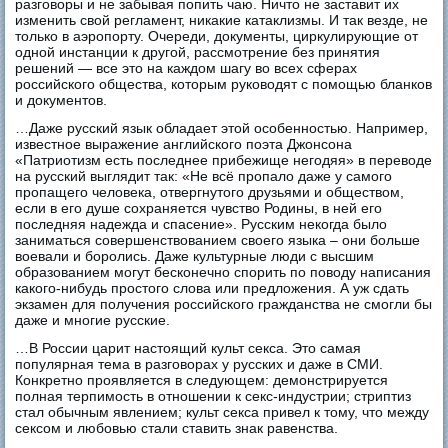
разговоры и не забывая попить чаю. Ничто не заставит их
изменить свой регламент, никакие катаклизмы. И так везде, не
только в аэропорту. Очереди, документы, циркулирующие от
одной инстанции к другой, рассмотрение без принятия
решений — все это на каждом шагу во всех сферах
российского общества, которым руководят с помощью бланков
и документов.
…Даже русский язык обладает этой особенностью. Например,
известное выражение английского поэта Джонсона
«Патриотизм есть последнее прибежище негодяя» в переводе
на русский выглядит так: «Не всё пропало даже у самого
пропащего человека, отвергнутого друзьями и обществом,
если в его душе сохраняется чувство Родины, в ней его
последняя надежда и спасение». Русским некогда было
заниматься совершенствованием своего языка – они больше
воевали и боролись. Даже культурные люди с высшим
образованием могут бесконечно спорить по поводу написания
какого-нибудь простого слова или предложения. А уж сдать
экзамен для получения российского гражданства не смогли бы
даже и многие русские.
…В России царит настоящий культ секса. Это самая
популярная тема в разговорах у русских и даже в СМИ.
Конкретно проявляется в следующем: демонстрируется
полная терпимость в отношении к секс-индустрии; стриптиз
стал обычным явлением; культ секса привел к тому, что между
сексом и любовью стали ставить знак равенства.