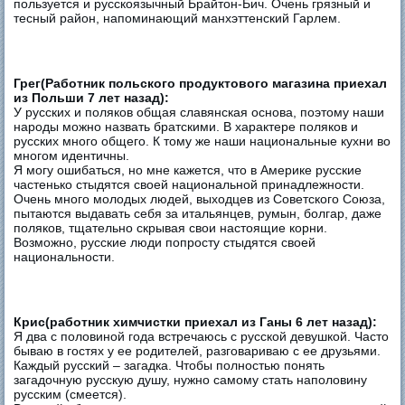
пользуется и русскоязычный Брайтон-Бич. Очень грязный и
тесный район, напоминающий манхэттенский Гарлем.
Грег(Работник польского продуктового магазина приехал
из Польши 7 лет назад):
У русских и поляков общая славянская основа, поэтому наши
народы можно назвать братскими. В характере поляков и
русских много общего. К тому же наши национальные кухни во
многом идентичны.
Я могу ошибаться, но мне кажется, что в Америке русские
частенько стыдятся своей национальной принадлежности.
Очень много молодых людей, выходцев из Советского Союза,
пытаются выдавать себя за итальянцев, румын, болгар, даже
поляков, тщательно скрывая свои настоящие корни.
Возможно, русские люди попросту стыдятся своей
национальности.
Крис(работник химчистки приехал из Ганы 6 лет назад):
Я два с половиной года встречаюсь с русской девушкой. Часто
бываю в гостях у ее родителей, разговариваю с ее друзьями.
Каждый русский – загадка. Чтобы полностью понять
загадочную русскую душу, нужно самому стать наполовину
русским (смеется).