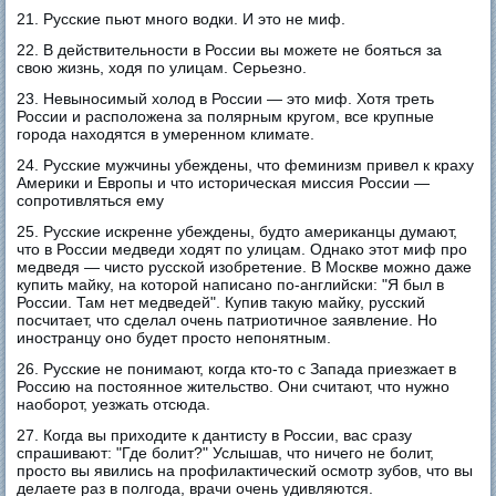
21. Русские пьют много водки. И это не миф.
22. В действительности в России вы можете не бояться за
свою жизнь, ходя по улицам. Серьезно.
23. Невыносимый холод в России — это миф. Хотя треть
России и расположена за полярным кругом, все крупные
города находятся в умеренном климате.
24. Русские мужчины убеждены, что феминизм привел к краху
Америки и Европы и что историческая миссия России —
сопротивляться ему
25. Русские искренне убеждены, будто американцы думают,
что в России медведи ходят по улицам. Однако этот миф про
медведя — чисто русской изобретение. В Москве можно даже
купить майку, на которой написано по-английски: "Я был в
России. Там нет медведей". Купив такую майку, русский
посчитает, что сделал очень патриотичное заявление. Но
иностранцу оно будет просто непонятным.
26. Русские не понимают, когда кто-то с Запада приезжает в
Россию на постоянное жительство. Они считают, что нужно
наоборот, уезжать отсюда.
27. Когда вы приходите к дантисту в России, вас сразу
спрашивают: "Где болит?" Услышав, что ничего не болит,
просто вы явились на профилактический осмотр зубов, что вы
делаете раз в полгода, врачи очень удивляются.