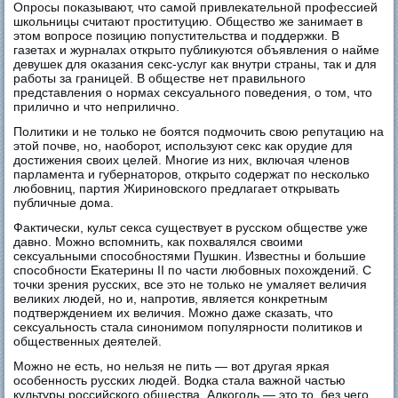
Опросы показывают, что самой привлекательной профессией
школьницы считают проституцию. Общество же занимает в
этом вопросе позицию попустительства и поддержки. В
газетах и журналах открыто публикуются объявления о найме
девушек для оказания секс-услуг как внутри страны, так и для
работы за границей. В обществе нет правильного
представления о нормах сексуального поведения, о том, что
прилично и что неприлично.
Политики и не только не боятся подмочить свою репутацию на
этой почве, но, наоборот, используют секс как орудие для
достижения своих целей. Многие из них, включая членов
парламента и губернаторов, открыто содержат по несколько
любовниц, партия Жириновского предлагает открывать
публичные дома.
Фактически, культ секса существует в русском обществе уже
давно. Можно вспомнить, как похвалялся своими
сексуальными способностями Пушкин. Известны и большие
способности Екатерины II по части любовных похождений. С
точки зрения русских, все это не только не умаляет величия
великих людей, но и, напротив, является конкретным
подтверждением их величия. Можно даже сказать, что
сексуальность стала синонимом популярности политиков и
общественных деятелей.
Можно не есть, но нельзя не пить — вот другая яркая
особенность русских людей. Водка стала важной частью
культуры российского общества. Алкоголь — это то, без чего