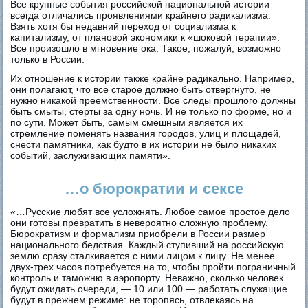
Все крупные события российской национальной истории
всегда отличались проявлениями крайнего радикализма.
Взять хотя бы недавний переход от социализма к
капитализму, от плановой экономики к «шоковой терапии».
Все произошло в мгновение ока. Такое, пожалуй, возможно
только в России.
Их отношение к истории также крайне радикально. Например,
они полагают, что все старое должно быть отвергнуто, не
нужно никакой преемственности. Все следы прошлого должны
быть смыты, стерты за одну ночь. И не только по форме, но и
по сути. Может быть, самым смешным является их
стремление поменять названия городов, улиц и площадей,
снести памятники, как будто в их истории не было никаких
событий, заслуживающих памяти».
…о бюрократии и сексе
«…Русские любят все усложнять. Любое самое простое дело
они готовы превратить в невероятно сложную проблему.
Бюрократизм и формализм приобрели в России размер
национального бедствия. Каждый ступивший на российскую
землю сразу сталкивается с ними лицом к лицу. Не менее
двух-трех часов потребуется на то, чтобы пройти пограничный
контроль и таможню в аэропорту. Неважно, сколько человек
будут ожидать очереди, — 10 или 100 — работать служащие
будут в прежнем режиме: не торопясь, отвлекаясь на