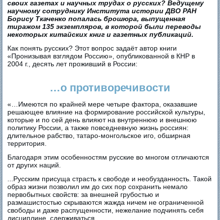
своих газетах и научных трудах о русских? Ведущему
научному сотруднику Института истории ДВО РАН
Борису Ткаченко попалась брошюра, выпущенная
тиражом 135 экземпляров, в которой были переводы
некоторых китайских книг и газетных публикаций.
Как понять русских? Этот вопрос задаёт автор книги
«Пронизывая взглядом Россию», опубликованной в КНР в
2004 г., десять лет проживший в России:
…о противоречивости
«…Имеются по крайней мере четыре фактора, оказавшие
решающее влияние на формирование российской культуры,
которые и по сей день влияют на внутреннюю и внешнюю
политику России, а также повседневную жизнь россиян:
длительное рабство, татаро-монгольское иго, обширная
территория.
Благодаря этим особенностям русские во многом отличаются
от других наций.
...Русским присуща страсть к свободе и необузданность. Такой
образ жизни позволил им до сих пор сохранить немало
первобытных свойств: за внешней грубостью и
размашистостью скрываются жажда ничем не ограниченной
свободы и даже распущенности, нежелание подчинять себя
дисциплине, сдерживаться.