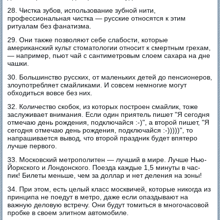
28. Чистка зубов, использование зубной нити,
профессиональная чистка — русские относятся к этим
ритуалам без фанатизма.
29. Они также позволяют себе слабости, которые
американский культ стоматологии относит к смертным грехам,
— например, пьют чай с сантиметровым слоем сахара на дне
чашки.
30. Большинство русских, от маленьких детей до пенсионеров,
злоупотребляет смайликами. И совсем немногие могут
обходиться вовсе без них.
32. Количество скобок, из которых построен смайлик, тоже
заслуживает внимания. Если один приятель пишет "Я сегодня
отмечаю день рождения, подключайся :-)", а второй пишет, "Я
сегодня отмечаю день рождения, подключайся :-)))))", то
напрашивается вывод, что второй праздник будет впятеро
лучше первого.
33. Московский метрополитен — лучший в мире. Лучше Нью-
Йоркского и Лондонского. Поезда каждые 1,5 минуты в час-
пик! Билеты меньше, чем за доллар и нет деления на зоны!
34. При этом, есть целый класс москвичей, которые никогда из
принципа не поедут в метро, даже если опаздывают на
важную деловую встречу. Они будут томиться в многочасовой
пробке в своем элитном автомобиле.