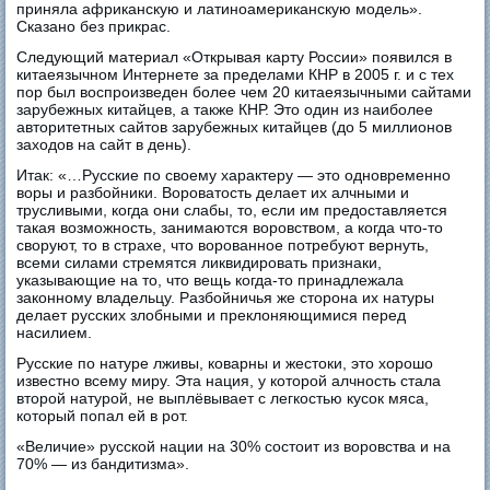
приняла африканскую и латиноамериканскую модель».
Сказано без прикрас.
Следующий материал «Открывая карту России» появился в
китаеязычном Интернете за пределами КНР в 2005 г. и с тех
пор был воспроизведен более чем 20 китаеязычными сайтами
зарубежных китайцев, а также КНР. Это один из наиболее
авторитетных сайтов зарубежных китайцев (до 5 миллионов
заходов на сайт в день).
Итак: «…Русские по своему характеру — это одновременно
воры и разбойники. Вороватость делает их алчными и
трусливыми, когда они слабы, то, если им предоставляется
такая возможность, занимаются воровством, а когда что-то
своруют, то в страхе, что ворованное потребуют вернуть,
всеми силами стремятся ликвидировать признаки,
указывающие на то, что вещь когда-то принадлежала
законному владельцу. Разбойничья же сторона их натуры
делает русских злобными и преклоняющимися перед
насилием.
Русские по натуре лживы, коварны и жестоки, это хорошо
известно всему миру. Эта нация, у которой алчность стала
второй натурой, не выплёвывает с легкостью кусок мяса,
который попал ей в рот.
«Величие» русской нации на 30% состоит из воровства и на
70% — из бандитизма».