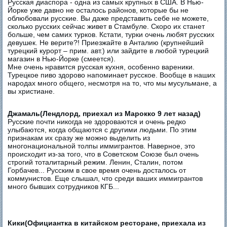
Русская диаспора - одна из самых крупных в США. В Нью-
Йорке уже давно не осталось районов, которые бы не
облюбовали русские. Вы даже представить себе не можете,
сколько русских сейчас живет в Стамбуле. Скоро их станет
больше, чем самих турков. Кстати, турки очень любят русских
девушек. Не верите?! Приезжайте в Анталию (крупнейший
турецкий курорт – прим. авт.) или зайдите в любой турецкий
магазин в Нью-Йорке (смеется).
Мне очень нравится русская кухня, особенно вареники.
Турецкое пиво здорово напоминает русское. Вообще в наших
народах много общего, несмотря на то, что мы мусульмане, а
вы христиане.
Джамаль(Лендлорд, приехал из Марокко 9 лет назад)
Русские почти никогда не здороваются и очень редко
улыбаются, когда общаются с другими людьми. По этим
признакам их сразу же можно выделить из
многонациональной толпы иммигрантов. Наверное, это
происходит из-за того, что в Советском Союзе был очень
строгий тоталитарный режим. Ленин, Сталин, потом
Горбачев... Русским в свое время очень досталось от
коммунистов. Еще слышал, что среди ваших иммигрантов
много бывших сотрудников КГБ...
Кики(Официантка в китайском ресторане, приехала из