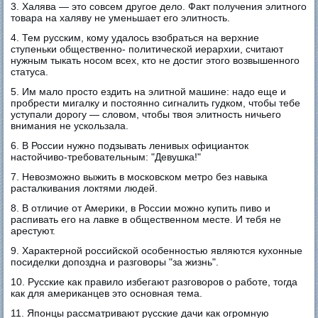
3. Халява — это совсем другое дело. Факт получения элитного
товара на халяву не уменьшает его элитность.
4. Тем русским, кому удалось взобраться на верхние
ступеньки общественно- политической иерархии, считают
нужным тыкать носом всех, кто не достиг этого возвышенного
статуса.
5. Им мало просто ездить на элитной машине: надо еще и
пробрести мигалку и постоянно сигналить гудком, чтобы тебе
уступали дорогу — словом, чтобы твоя элитность ничьего
внимания не ускользала.
6. В России нужно подзывать ленивых официанток
настойчиво-требовательным: "Девушка!"
7. Невозможно выжить в московском метро без навыка
расталкивания локтями людей.
8. В отличие от Америки, в России можно купить пиво и
распивать его на лавке в общественном месте. И тебя не
арестуют.
9. Характерной российской особенностью являются кухонные
посиделки допоздна и разговоры "за жизнь".
10. Русские как правило избегают разговоров о работе, тогда
как для американцев это основная тема.
11. Японцы рассматривают русские дачи как огромную