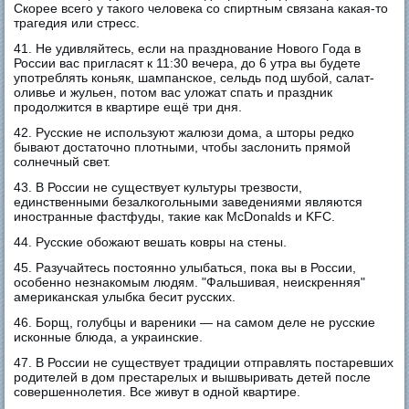
Скорее всего у такого человека со спиртным связана какая-то
трагедия или стресс.
41. Не удивляйтесь, если на празднование Нового Года в
России вас пригласят к 11:30 вечера, до 6 утра вы будете
употреблять коньяк, шампанское, сельдь под шубой, салат-
оливье и жульен, потом вас уложат спать и праздник
продолжится в квартире ещё три дня.
42. Русские не используют жалюзи дома, а шторы редко
бывают достаточно плотными, чтобы заслонить прямой
солнечный свет.
43. В России не существует культуры трезвости,
единственными безалкогольными заведениями являются
иностранные фастфуды, такие как McDonalds и KFC.
44. Русские обожают вешать ковры на стены.
45. Разучайтесь постоянно улыбаться, пока вы в России,
особенно незнакомым людям. "Фальшивая, неискренняя"
американская улыбка бесит русских.
46. Борщ, голубцы и вареники — на самом деле не русские
исконные блюда, а украинские.
47. В России не существует традиции отправлять постаревших
родителей в дом престарелых и вышвыривать детей после
совершеннолетия. Все живут в одной квартире.