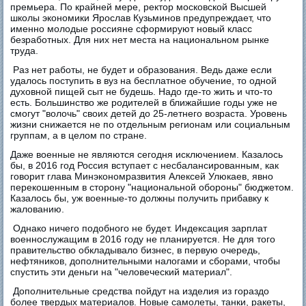
премьера. По крайней мере, ректор московской Высшей
школы экономики Ярослав Кузьминов предупреждает, что
именно молодые россияне сформируют новый класс
безработных. Для них нет места на национальном рынке
труда.
Раз нет работы, не будет и образования. Ведь даже если
удалось поступить в вуз на бесплатное обучение, то одной
духовной пищей сыт не будешь. Надо где-то жить и что-то
есть. Большинство же родителей в ближайшие годы уже не
смогут "волочь" своих детей до 25-летнего возраста. Уровень
жизни снижается не по отдельным регионам или социальным
группам, а в целом по стране.
Даже военные не являются сегодня исключением. Казалось
бы, в 2016 год Россия вступает с несбалансированным, как
говорит глава Минэкономразвития Алексей Улюкаев, явно
перекошенным в сторону "национальной обороны" бюджетом.
Казалось бы, уж военные-то должны получить прибавку к
жалованию.
Однако ничего подобного не будет. Индексация зарплат
военнослужащим в 2016 году не планируется. Не для того
правительство обкладывало бизнес, в первую очередь,
нефтяников, дополнительными налогами и сборами, чтобы
спустить эти деньги на "человеческий материал".
Дополнительные средства пойдут на изделия из гораздо
более твердых материалов. Новые самолеты, танки, ракеты,