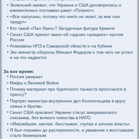
Зеленский заявил, что Украина и США договорились о
ежемесячных поставках ракет «Пэтриот»
«Все напуганы, потому что никто не знает, за кем они
придут»
Кто такой «Пал Лаич»? Загадочная фигура Кремля
Сенат США принял закон об «адских санкциях» против
России
Атакованы НПЗ в Самарской области и на Кубани
Экс-министр обороны Михаил Федоров о том чего не успел
и на что надеется
За все время:
Россия умирает
Мифы о Великой Войне
Почему материал про бурятского танкиста просочился в
прессу?
Портрет министра внутренних дел Колокольцева в кругу
семьи и братвы
Сенат США присвоит Украине статус американского
союзника, без всякого членства в НАТО
«Мерзейшая, наглая, бесстыжая, глупая и алчная власть»
Я был поражен до растерянности, а уважение к восставшим
стало безмерным