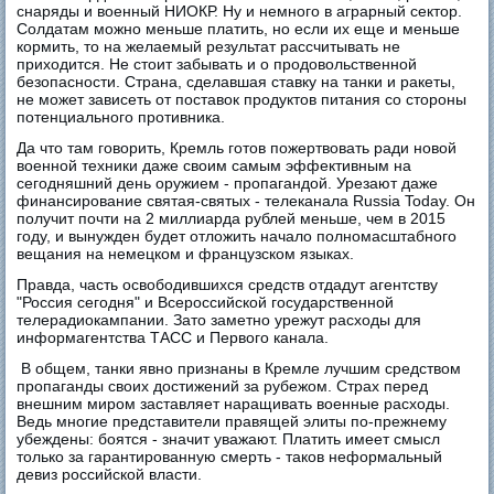
снаряды и военный НИОКР. Ну и немного в аграрный сектор.
Солдатам можно меньше платить, но если их еще и меньше
кормить, то на желаемый результат рассчитывать не
приходится. Не стоит забывать и о продовольственной
безопасности. Страна, сделавшая ставку на танки и ракеты,
не может зависеть от поставок продуктов питания со стороны
потенциального противника.
Да что там говорить, Кремль готов пожертвовать ради новой
военной техники даже своим самым эффективным на
сегодняшний день оружием - пропагандой. Урезают даже
финансирование святая-святых - телеканала Russia Today. Он
получит почти на 2 миллиарда рублей меньше, чем в 2015
году, и вынужден будет отложить начало полномасштабного
вещания на немецком и французском языках.
Правда, часть освободившихся средств отдадут агентству
"Россия сегодня" и Всероссийской государственной
телерадиокампании. Зато заметно урежут расходы для
информагентства ТАСС и Первого канала.
В общем, танки явно признаны в Кремле лучшим средством
пропаганды своих достижений за рубежом. Страх перед
внешним миром заставляет наращивать военные расходы.
Ведь многие представители правящей элиты по-прежнему
убеждены: боятся - значит уважают. Платить имеет смысл
только за гарантированную смерть - таков неформальный
девиз российской власти.