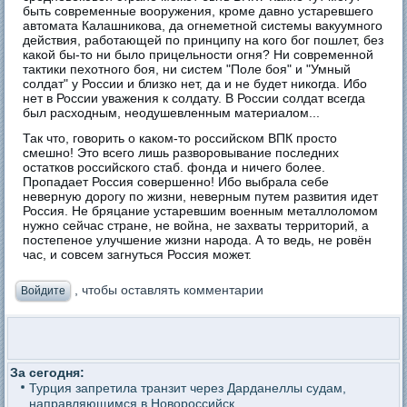
быть современные вооружения, кроме давно устаревшего
автомата Калашникова, да огнеметной системы вакуумного
действия, работающей по принципу на кого бог пошлет, без
какой бы-то ни было прицельности огня? Ни современной
тактики пехотного боя, ни систем "Поле боя" и "Умный
солдат" у России и близко нет, да и не будет никогда. Ибо
нет в России уважения к солдату. В России солдат всегда
был расходным, неодушевленным материалом...
Так что, говорить о каком-то российском ВПК просто
смешно! Это всего лишь разворовывание последних
остатков российского стаб. фонда и ничего более.
Пропадает Россия совершенно! Ибо выбрала себе
неверную дорогу по жизни, неверным путем развития идет
Россия. Не бряцание устаревшим военным металлоломом
нужно сейчас стране, не война, не захваты территорий, а
постепеное улучшение жизни народа. А то ведь, не ровён
час, и совсем загнуться Россия может.
, чтобы оставлять комментарии
Войдите
За сегодня:
Турция запретила транзит через Дарданеллы судам,
направляющимся в Новороссийск