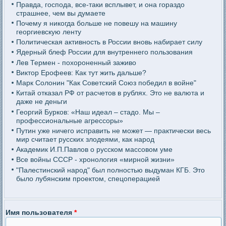
Правда, господа, все-таки всплывет, и она гораздо
страшнее, чем вы думаете
Почему я никогда больше не повешу на машину
георгиевскую ленту
Политическая активность в России вновь набирает силу
Ядерный блеф России для внутреннего пользования
Лев Термен - похороненный заживо
Виктор Ерофеев: Как тут жить дальше?
Марк Солонин "Как Советский Союз победил в войне"
Китай отказал РФ от расчетов в рублях. Это не валюта и
даже не деньги
Георгий Бурков: «Наш идеал – стадо. Мы –
профессиональные агрессоры»
Путин уже ничего исправить не может — практически весь
мир считает русских злодеями, как народ
Академик И.П.Павлов о русском массовом уме
Все войны СССР - хронология «мирной жизни»
"Палестинский народ" был полностью выдуман КГБ. Это
было лубянским проектом, спецоперацией
Имя пользователя
*