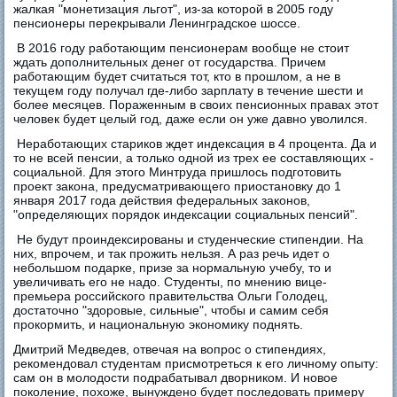
жалкая "монетизация льгот", из-за которой в 2005 году
пенсионеры перекрывали Ленинградское шоссе.
В 2016 году работающим пенсионерам вообще не стоит
ждать дополнительных денег от государства. Причем
работающим будет считаться тот, кто в прошлом, а не в
текущем году получал где-либо зарплату в течение шести и
более месяцев. Пораженным в своих пенсионных правах этот
человек будет целый год, даже если он уже давно уволился.
Неработающих стариков ждет индексация в 4 процента. Да и
то не всей пенсии, а только одной из трех ее составляющих -
социальной. Для этого Минтруда пришлось подготовить
проект закона, предусматривающего приостановку до 1
января 2017 года действия федеральных законов,
"определяющих порядок индексации социальных пенсий".
Не будут проиндексированы и студенческие стипендии. На
них, впрочем, и так прожить нельзя. А раз речь идет о
небольшом подарке, призе за нормальную учебу, то и
увеличивать его не надо. Студенты, по мнению вице-
премьера российского правительства Ольги Голодец,
достаточно "здоровые, сильные", чтобы и самим себя
прокормить, и национальную экономику поднять.
Дмитрий Медведев, отвечая на вопрос о стипендиях,
рекомендовал студентам присмотреться к его личному опыту:
сам он в молодости подрабатывал дворником. И новое
поколение, похоже, вынуждено будет последовать примеру