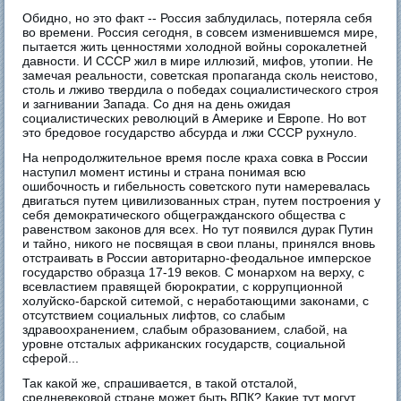
Обидно, но это факт -- Россия заблудилась, потеряла себя
во времени. Россия сегодня, в совсем изменившемся мире,
пытается жить ценностями холодной войны сорокалетней
давности. И СССР жил в мире иллюзий, мифов, утопии. Не
замечая реальности, советская пропаганда сколь неистово,
столь и лживо твердила о победах социалистического строя
и загнивании Запада. Со дня на день ожидая
социалистических революций в Америке и Европе. Но вот
это бредовое государство абсурда и лжи СССР рухнуло.
На непродолжительное время после краха совка в России
наступил момент истины и страна понимая всю
ошибочность и гибельность советского пути намеревалась
двигаться путем цивилизованных стран, путем построения у
себя демократического общегражданского общества с
равенством законов для всех. Но тут появился дурак Путин
и тайно, никого не посвящая в свои планы, принялся вновь
отстраивать в России авторитарно-феодальное имперское
государство образца 17-19 веков. С монархом на верху, с
всевластием правящей бюрократии, с коррупционной
холуйско-барской ситемой, с неработающими законами, с
отсутствием социальных лифтов, со слабым
здравоохранением, слабым образованием, слабой, на
уровне отсталых африканских государств, социальной
сферой...
Так какой же, спрашивается, в такой отсталой,
средневековой стране может быть ВПК? Какие тут могут