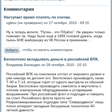
Комментарии
Наступает время платить по счетам.
uglevv (не проверено)
on 27 октября, 2015 - 09:15
Ну а теперь вопите: "Путин - это ПХуйло". Не уверен только
поможет ли. Надо было ещё в 1999 головой думать, когда
пьянь БНЕ майоришку из ЧК России в приемники....
, чтобы оставлять комментарии
Войдите
Бесполезно вкладывать деньги в российский ВПК.
Владимир Баландин
on 28 октября, 2015 - 02:10
Российский ВПК на поколения отстал от мирового уровня и
уже никогда не догонит его. Бесполезно производить танки
Т-90 и Т-14, которые горят от одного выстрела из обычной
базуки. Бесполезно производить самолеты и вертолеты с
плохим электронным обородуванием и устаревшим
вооружением. Про российский флот и подлодки и говорить
не стоит. Российского флота просто нет.
Разрекламированные подлодки типа "Северодвинск" лишь
плохо копируют западные бесшумные технологии 40-
летней давности.