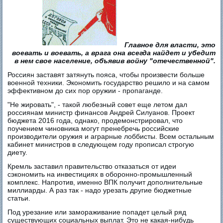
Главное для власти, это
воевать и воевать, а врага она всегда найдет и убедит
в нем свое население, объявив войну "отечественной".
Россиян заставят затянуть пояса, чтобы произвести больше
военной техники. Экономить государство решило и на самом
эффективном до сих пор оружии - пропаганде.
"Не жировать", - такой любезный совет еще летом дал
россиянам министр финансов Андрей Силуанов. Проект
бюджета 2016 года, однако, продемонстрировал, что
поучением чиновника могут пренебречь российские
производители оружия и аграрные лоббисты. Всем остальным
кабинет министров в следующем году прописал строгую
диету.
Кремль заставил правительство отказаться от идеи
сэкономить на инвестициях в оборонно-промышленный
комплекс. Напротив, именно ВПК получит дополнительные
миллиарды. А раз так - надо урезать другие бюджетные
статьи.
Под урезание или замораживание попадет целый ряд
существующих социальных выплат. Это не какая-нибудь