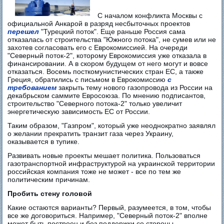
С началом конфликта Москвы с
официальной Анкарой в разряд несбыточных проектов
перешел
"Турецкий поток". Еще раньше Россия сама
отказалась от строительства "Южного потока", не сумев или не
захотев согласовать его с Еврокомиссией. На очереди
"Северный поток-2", которому Еврокомиссия уже отказала в
финансировании. А в скором будущем от него могут и вовсе
отказаться. Восемь посткомунистических стран ЕС, а также
Греция, обратились с письмом в Еврокомиссию
с
требованием
закрыть тему нового газопровода из России на
декабрьском саммите Евросоюза. По мнению подписантов,
строительство "Северного потока-2" только увеличит
энергетическую зависимость ЕС от России.
Таким образом, "Газпром", который уже неоднократно заявлял
о желании прекратить транзит газа через Украину,
оказывается в тупике.
Развивать новые проекты мешает политика. Пользоваться
газотранспортной инфраструктурой на украинской территории
российская компания тоже не может - все по тем же
политическим причинам.
Пробить стену головой
Какие остаются варианты? Первый, разумеется, в том, чтобы
все же договориться. Например, "Северный поток-2" вполне
может быть построен и без поддержки со стороны