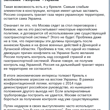
Такая возможность есть и у Кремля. Самым слабым
элементом в конструкции, которая имеет целью заставить
Россию сохранить транзит газа через украинскую территорию,
остается сама Украина.
Означает ли это, что Москва сядет за стол переговоров с
Киевом, как на это рассчитывают некоторые европейские
политики, и договорится об использовании уже существующей
газотранспортной системы? Этого не будет. Проблема даже
не в том, что переговоры эти должны проходить после
аннексии Крыма и на фоне военных действий в Донецкой и
Луганской областях. Проблема в том, что одной из главных
движущих причин конфликта на Украине было желание
России получить контроль над соседней страной и ее
газотранспортной системой. Иначе говоря, не получив
контроль над Украиной, Россия на дальнейший транзит через
ее территорию не согласится.
В итоге экономические интересы толкают Кремль к
возобновлению агрессии на востоке Украины. В рамках
конфронтационной логики, которую с 2014 года
демонстрирует российское руководство, из нынешнего
положения другого выхода нет. Если альтернативные
трубопроводы построить не удается, Москве остается
бороться за получение контроля над уже существующими.
Путин недаром в своих выступлениях часто использует
выражение "как бычка на веревочке". Для него подчиниться