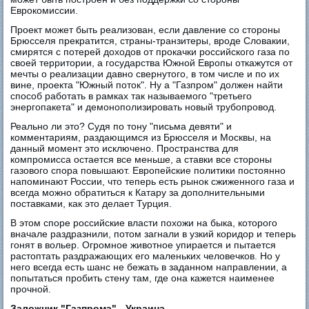
Еврокомиссии.
Проект может быть реализован, если давление со стороны
Брюсселя прекратится, страны-транзитеры, вроде Словакии,
смирятся с потерей доходов от прокачки российского газа по
своей территории, а государства Южной Европы откажутся от
мечты о реализации давно свернутого, в том числе и по их
вине, проекта "Южный поток". Ну а "Газпром" должен найти
способ работать в рамках так называемого "третьего
энергопакета" и демонополизировать новый трубопровод.
Реально ли это? Судя по тону "письма девяти" и
комментариям, раздающимся из Брюсселя и Москвы, на
данный момент это исключено. Пространства для
компромисса остается все меньше, а ставки все стороны
газового спора повышают. Европейские политики постоянно
напоминают России, что теперь есть рынок сжиженного газа и
всегда можно обратиться к Катару за дополнительными
поставками, как это делает Турция.
В этом споре российские власти похожи на быка, которого
вначале раздразнили, потом загнали в узкий коридор и теперь
гонят в вольер. Огромное животное упирается и пытается
растоптать раздражающих его маленьких человечков. Но у
него всегда есть шанс не бежать в заданном направлении, а
попытаться пробить стену там, где она кажется наименее
прочной.
Заложник "Газпрома" - Украина