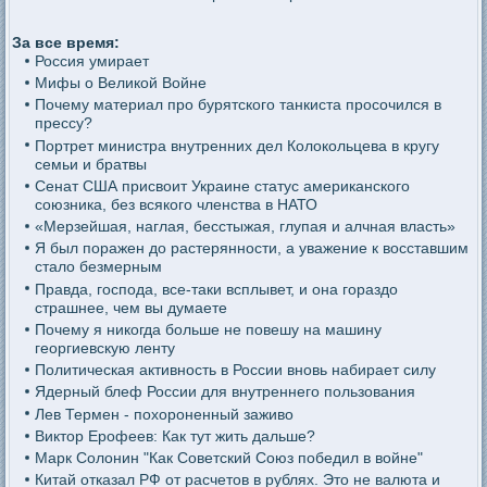
За все время:
Россия умирает
Мифы о Великой Войне
Почему материал про бурятского танкиста просочился в
прессу?
Портрет министра внутренних дел Колокольцева в кругу
семьи и братвы
Сенат США присвоит Украине статус американского
союзника, без всякого членства в НАТО
«Мерзейшая, наглая, бесстыжая, глупая и алчная власть»
Я был поражен до растерянности, а уважение к восставшим
стало безмерным
Правда, господа, все-таки всплывет, и она гораздо
страшнее, чем вы думаете
Почему я никогда больше не повешу на машину
георгиевскую ленту
Политическая активность в России вновь набирает силу
Ядерный блеф России для внутреннего пользования
Лев Термен - похороненный заживо
Виктор Ерофеев: Как тут жить дальше?
Марк Солонин "Как Советский Союз победил в войне"
Китай отказал РФ от расчетов в рублях. Это не валюта и