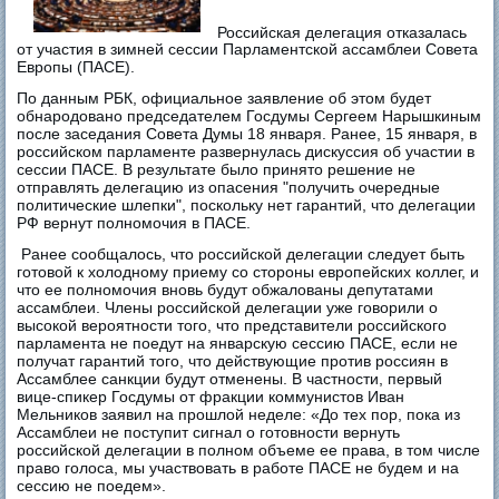
Российская делегация отказалась
от участия в зимней сессии Парламентской ассамблеи Совета
Европы (ПАСЕ).
По данным РБК, официальное заявление об этом будет
обнародовано председателем Госдумы Сергеем Нарышкиным
после заседания Совета Думы 18 января. Ранее, 15 января, в
российском парламенте развернулась дискуссия об участии в
сессии ПАСЕ. В результате было принято решение не
отправлять делегацию из опасения "получить очередные
политические шлепки", поскольку нет гарантий, что делегации
РФ вернут полномочия в ПАСЕ.
Ранее сообщалось, что российской делегации следует быть
готовой к холодному приему со стороны европейских коллег, и
что ее полномочия вновь будут обжалованы депутатами
ассамблеи. Члены российской делегации уже говорили о
высокой вероятности того, что представители российского
парламента не поедут на январскую сессию ПАСЕ, если не
получат гарантий того, что действующие против россиян в
Ассамблее санкции будут отменены. В частности, первый
вице-спикер Госдумы от фракции коммунистов Иван
Мельников заявил на прошлой неделе: «До тех пор, пока из
Ассамблеи не поступит сигнал о готовности вернуть
российской делегации в полном объеме ее права, в том числе
право голоса, мы участвовать в работе ПАСЕ не будем и на
сессию не поедем».