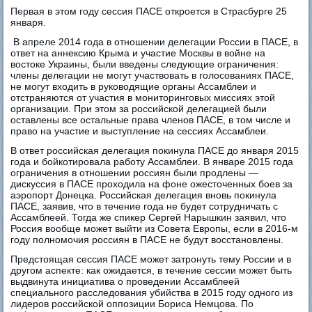
Первая в этом году сессия ПАСЕ откроется в Страсбурге 25
января.
В апреле 2014 года в отношении делегации России в ПАСЕ, в
ответ на аннексию Крыма и участие Москвы в войне на
востоке Украины, были введены следующие ограничения:
члены делегации не могут участвовать в голосованиях ПАСЕ,
не могут входить в руководящие органы Ассамблеи и
отстраняются от участия в мониторинговых миссиях этой
организации. При этом за российской делегацией были
оставлены все остальные права членов ПАСЕ, в том числе и
право на участие и выступление на сессиях Ассамблеи.
В ответ российская делегация покинула ПАСЕ до января 2015
года и бойкотировала работу Ассамблеи. В январе 2015 года
ограничения в отношении россиян были продлены —
дискуссия в ПАСЕ проходила на фоне ожесточенных боев за
аэропорт Донецка. Российская делегация вновь покинула
ПАСЕ, заявив, что в течение года не будет сотрудничать с
Ассамблеей. Тогда же спикер Сергей Нарышкин заявил, что
Россия вообще может выйти из Совета Европы, если в 2016-м
году полномочия россиян в ПАСЕ не будут восстановлены.
Предстоящая сессия ПАСЕ может затронуть тему России и в
другом аспекте: как ожидается, в течение сессии может быть
выдвинута инициатива о проведении Ассамблеей
специального расследования убийства в 2015 году одного из
лидеров российской оппозиции Бориса Немцова. По