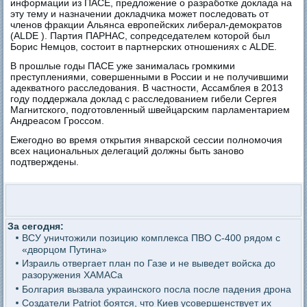
информации из ПАСЕ, предложение о разработке доклада на
эту тему и назначении докладчика может последовать от
членов фракции Альянса европейских либерал-демократов
(ALDE ). Партия ПАРНАС, сопредседателем которой был
Борис Немцов, состоит в партнерских отношениях с ALDE.
В прошлые годы ПАСЕ уже занималась громкими
преступлениями, совершенными в России и не получившими
адекватного расследования. В частности, Ассамблея в 2013
году поддержала доклад с расследованием гибели Сергея
Магнитского, подготовленный швейцарским парламентарием
Андреасом Гроссом.
Ежегодно во время открытия январской сессии полномочия
всех национальных делегаций должны быть заново
подтверждены.
За сегодня:
ВСУ уничтожили позицию комплекса ПВО С-400 рядом с
«дворцом Путина»
Израиль отвергает план по Газе и не выведет войска до
разоружения ХАМАСа
Болгария вызвала украинского посла после падения дрона
Создатели Patriot боятся, что Киев усовершенствует их