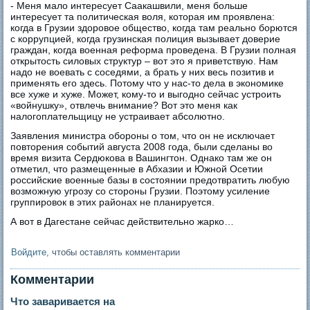
- Меня мало интересует Саакашвили, меня больше
интересует та политическая воля, которая им проявлена:
когда в Грузии здоровое общество, когда там реально борются
с коррупцией, когда грузинская полиция вызывает доверие
граждан, когда военная реформа проведена. В Грузии полная
открытость силовых структур – вот это я приветствую. Нам
надо не воевать с соседями, а брать у них весь позитив и
применять его здесь. Потому что у нас-то дела в экономике
все хуже и хуже. Может, кому-то и выгодно сейчас устроить
«войнушку», отвлечь внимание? Вот это меня как
налогоплательщицу не устраивает абсолютно.
Заявления министра обороны о том, что он не исключает
повторения событий августа 2008 года, были сделаны во
время визита Сердюкова в Вашингтон. Однако там же он
отметил, что размещенные в Абхазии и Южной Осетии
российские военные базы в состоянии предотвратить любую
возможную угрозу со стороны Грузии. Поэтому усиление
группировок в этих районах не планируется.
А вот в Дагестане сейчас действительно жарко…
Войдите
, чтобы оставлять комментарии
Комментарии
Что заваривается на