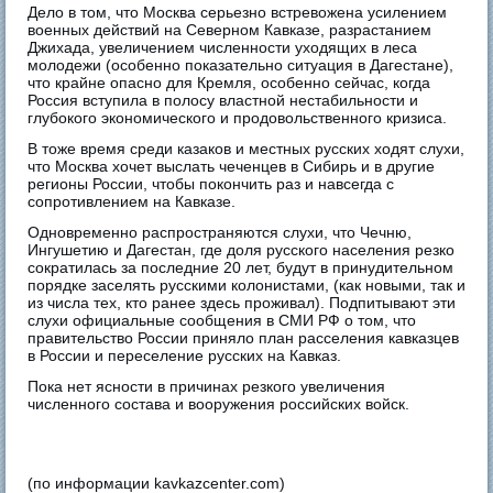
Дело в том, что Москва серьезно встревожена усилением
военных действий на Северном Кавказе, разрастанием
Джихада, увеличением численности уходящих в леса
молодежи (особенно показательно ситуация в Дагестане),
что крайне опасно для Кремля, особенно сейчас, когда
Россия вступила в полосу властной нестабильности и
глубокого экономического и продовольственного кризиса.
В тоже время среди казаков и местных русских ходят слухи,
что Москва хочет выслать чеченцев в Сибирь и в другие
регионы России, чтобы покончить раз и навсегда с
сопротивлением на Кавказе.
Одновременно распространяются слухи, что Чечню,
Ингушетию и Дагестан, где доля русского населения резко
сократилась за последние 20 лет, будут в принудительном
порядке заселять русскими колонистами, (как новыми, так и
из числа тех, кто ранее здесь проживал). Подпитывают эти
слухи официальные сообщения в СМИ РФ о том, что
правительство России приняло план расселения кавказцев
в России и переселение русских на Кавказ.
Пока нет ясности в причинах резкого увеличения
численного состава и вооружения российских войск.
(по информации kavkazcenter.com)