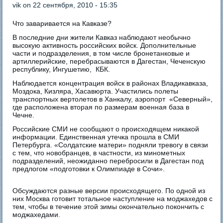
vik
on 22 сентября, 2010 - 15:35
Что заваривается на Кавказе?
В последние дни жители Кавказ наблюдают необычно
высокую активность российских войск. Дополнительные
части и подразделения, в том числе бронетанковые и
артиллерийские, перебрасываются в Дагестан, Чеченскую
республику, Ингушетию, КБК.
Наблюдается концентрация войск в районах Владикавказа,
Моздока, Кизляра, Хасавюрта. Участились полеты
транспортных вертолетов в Ханкалу, аэропорт «Северный»,
где расположена вторая по размерам военная база в
Чечне.
Российские СМИ не сообщают о происходящем никакой
информации. Единственная утечка прошла в СМИ
Петербурга. «Солдатские матери» подняли тревогу в связи
с тем, что новобранцев, в частности, из минометных
подразделений, неожиданно перебросили в Дагестан под
предлогом «подготовки к Олимпиаде в Сочи».
Обсуждаются разные версии происходящего. По одной из
них Москва готовит тотальное наступление на моджахедов с
тем, чтобы в течение этой зимы окончательно покончить с
моджахедами.