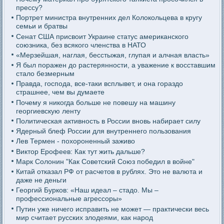
прессу?
Портрет министра внутренних дел Колокольцева в кругу
семьи и братвы
Сенат США присвоит Украине статус американского
союзника, без всякого членства в НАТО
«Мерзейшая, наглая, бесстыжая, глупая и алчная власть»
Я был поражен до растерянности, а уважение к восставшим
стало безмерным
Правда, господа, все-таки всплывет, и она гораздо
страшнее, чем вы думаете
Почему я никогда больше не повешу на машину
георгиевскую ленту
Политическая активность в России вновь набирает силу
Ядерный блеф России для внутреннего пользования
Лев Термен - похороненный заживо
Виктор Ерофеев: Как тут жить дальше?
Марк Солонин "Как Советский Союз победил в войне"
Китай отказал РФ от расчетов в рублях. Это не валюта и
даже не деньги
Георгий Бурков: «Наш идеал – стадо. Мы –
профессиональные агрессоры»
Путин уже ничего исправить не может — практически весь
мир считает русских злодеями, как народ