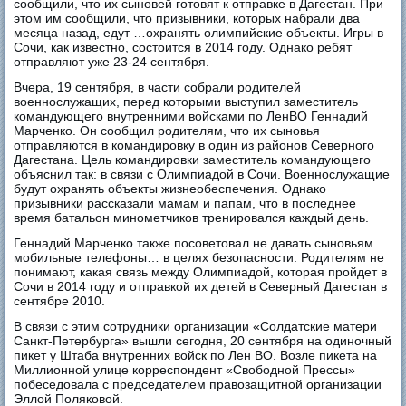
сообщили, что их сыновей готовят к отправке в Дагестан. При
этом им сообщили, что призывники, которых набрали два
месяца назад, едут …охранять олимпийские объекты. Игры в
Сочи, как известно, состоится в 2014 году. Однако ребят
отправляют уже 23-24 сентября.
Вчера, 19 сентября, в части собрали родителей
военнослужащих, перед которыми выступил заместитель
командующего внутренними войсками по ЛенВО Геннадий
Марченко. Он сообщил родителям, что их сыновья
отправляются в командировку в один из районов Северного
Дагестана. Цель командировки заместитель командующего
объяснил так: в связи с Олимпиадой в Сочи. Военнослужащие
будут охранять объекты жизнеобеспечения. Однако
призывники рассказали мамам и папам, что в последнее
время батальон минометчиков тренировался каждый день.
Геннадий Марченко также посоветовал не давать сыновьям
мобильные телефоны… в целях безопасности. Родителям не
понимают, какая связь между Олимпиадой, которая пройдет в
Сочи в 2014 году и отправкой их детей в Северный Дагестан в
сентябре 2010.
В связи с этим сотрудники организации «Солдатские матери
Санкт-Петербурга» вышли сегодня, 20 сентября на одиночный
пикет у Штаба внутренних войск по Лен ВО. Возле пикета на
Миллионной улице корреспондент «Свободной Прессы»
побеседовала с председателем правозащитной организации
Эллой Поляковой.