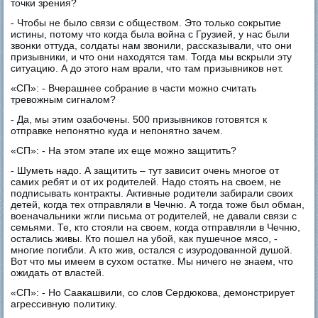
точки зрения?
- Чтобы не было связи с обществом. Это только сокрытие
истины, потому что когда была война с Грузией, у нас были
звонки оттуда, солдаты нам звонили, рассказывали, что они
призывники, и что они находятся там. Тогда мы вскрыли эту
ситуацию. А до этого нам врали, что там призывников нет.
«СП»: - Вчерашнее собрание в части можно считать
тревожным сигналом?
- Да, мы этим озабочены. 500 призывников готовятся к
отправке непонятно куда и непонятно зачем.
«СП»: - На этом этапе их еще можно защитить?
- Шуметь надо. А защитить – тут зависит очень многое от
самих ребят и от их родителей. Надо стоять на своем, не
подписывать контракты. Активные родители забирали своих
детей, когда тех отправляли в Чечню. А тогда тоже был обман,
военачальники жгли письма от родителей, не давали связи с
семьями. Те, кто стояли на своем, когда отправляли в Чечню,
остались живы. Кто пошел на убой, как пушечное мясо, -
многие погибли. А кто жив, остался с изуродованной душой.
Вот что мы имеем в сухом остатке. Мы ничего не знаем, что
ожидать от властей.
«СП»: - Но Саакашвили, со слов Сердюкова, демонстрирует
агрессивную политику.