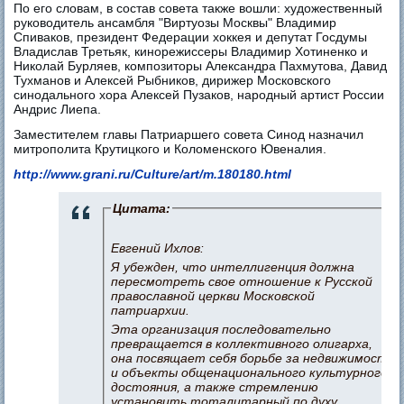
По его словам, в состав совета также вошли: художественный
руководитель ансамбля "Виртуозы Москвы" Владимир
Спиваков, президент Федерации хоккея и депутат Госдумы
Владислав Третьяк, кинорежиссеры Владимир Хотиненко и
Николай Бурляев, композиторы Александра Пахмутова, Давид
Тухманов и Алексей Рыбников, дирижер Московского
синодального хора Алексей Пузаков, народный артист России
Андрис Лиепа.
Заместителем главы Патриаршего совета Синод назначил
митрополита Крутицкого и Коломенского Ювеналия.
http://www.grani.ru/Culture/art/m.180180.html
Цитата:
Евгений Ихлов:
Я убежден, что интеллигенция должна
пересмотреть свое отношение к Русской
православной церкви Московской
патриархии.
Эта организация последовательно
превращается в коллективного олигарха,
она посвящает себя борьбе за недвижимость
и объекты общенационального культурного
достояния, а также стремлению
установить тоталитарный по духу