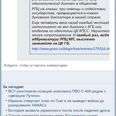
идеологический диктат в обществе.
РПЦ на глазах, при помощи и содействии
государства, превращается в нового
духовного диктатора в нашей стране.
Еще четверть века назад каждый честный
интеллигент не вел диалога с КГБ или
отделом по идеологии ЦК КПСС. Научитесь
этике сопротивления. И
каждый раз, видя
аббревиатуру РПЦ МП, мысленно
заменяйте на ЦК ГБ.
http://www.grani.ru/blogs/free/entries/179316.html
Войдите
, чтобы оставлять комментарии
За сегодня:
ВСУ уничтожили позицию комплекса ПВО С-400 рядом с
«дворцом Путина»
Израиль отвергает план по Газе и не выведет войска до
разоружения ХАМАСа
Болгария вызвала украинского посла после падения дрона
Турция запретила транзит через Дарданеллы судам,