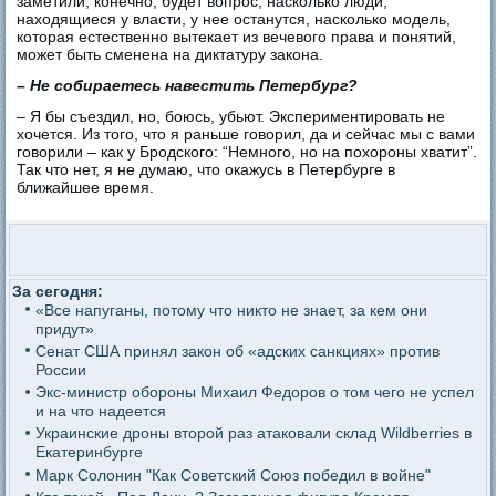
заметили, конечно, будет вопрос, насколько люди,
находящиеся у власти, у нее останутся, насколько модель,
которая естественно вытекает из вечевого права и понятий,
может быть сменена на диктатуру закона.
– Не собираетесь навестить Петербург?
– Я бы съездил, но, боюсь, убьют. Экспериментировать не
хочется. Из того, что я раньше говорил, да и сейчас мы с вами
говорили – как у Бродского: “Немного, но на похороны хватит”.
Так что нет, я не думаю, что окажусь в Петербурге в
ближайшее время.
За сегодня:
«Все напуганы, потому что никто не знает, за кем они
придут»
Сенат США принял закон об «адских санкциях» против
России
Экс-министр обороны Михаил Федоров о том чего не успел
и на что надеется
Украинские дроны второй раз атаковали склад Wildberries в
Екатеринбурге
Марк Солонин "Как Советский Союз победил в войне"