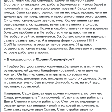
двора. Илья как раз совмещал какие-то бизнес-навыки
(торговля антиквариатом, работа барменом в пивном баре) и
понятный и часто гротескно акцентируемый бандитский
имидж: было как раз странно, что он его педалировал, чего не
делали другие представители преступного мира этого уровня.
Он служил связующим звеном, умел более-менее связно
разговаривать, складывать, вычитать и умножать цифры,
вычислять проценты. Позже в какой-то момент у него возникли
большие проблемы в Петербурге, я не думаю, что он в
Петербурге сейчас появляется. Уж больно много он нарушал
самые разные законы. А в период формирования ПНТ и
ОБИПа принимал в этом активное участие. Я думаю,
осуществлял связь между Кумариным, Васильевым и людьми,
которые работали в мэрии.
– В частности, с Юрием Ковальчуком?
– Трабер был достаточно коммуникабельным и, в отличие от
руководителей других бандформирований, легко шел на
контакт. Он был человеком открытым, со всеми мог
поговорить, договориться, походить от одного к другому. Хотя
и самостоятельно был вполне фигурой, хотя, на мой вкус,
несколько гротескной.
Наверное, Сашу Дюкова еще можно упомянуть, потому что
Саша, руководитель "Газпромнефти", изначально работал у
Димы Скигина и много работал со Смитом по переводу и
отмыву денег как инициативный и толковый исполнитель.
Схематику придумывал Скигин, Смит отрабатывал по