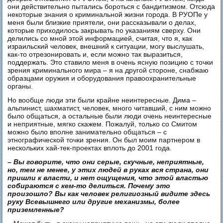
они действительно пытались бороться с бандитизмом. Отсюда
некоторые знания о криминальной жизни города. В РУОПе у
меня были близкие приятели, они рассказывали о делах,
которые приходилось закрывать по указаниям сверху. Они
делились со мной этой информацией, считая, что я, как
израильский человек, внешний к ситуации, могу выслушать,
как-то отрезонировать и, если можно так выразиться,
поддержать. Это ставило меня в очень ясную позицию с точки
зрения криминального мира – я на другой стороне, снабжаю
образцами оружия и оборудования правоохранительные
органы.
Но вообще люди эти были крайне неинтересные. Дима –
альпинист, шахматист, человек, много читавший, с ним можно
было общаться, а остальные были люди очень неинтересные
и неприятные, мягко скажем. Пожалуй, только со Смитом
можно было вполне занимательно общаться – с
этнографической точки зрения. Он был моим партнером в
нескольких хай-тек-проектах вплоть до 2001 года. ​
– Вы говорите, что они серые, скучные, неприятные,
но, тем не менее, у этих людей в руках вся страна, они
пришли к власти, и нет ощущения, что этой властью
собираются с кем-то делиться. Почему это
произошло? Вы как человек религиозный видите здесь
руку Всевышнего или другие механизмы, более
приземленные?