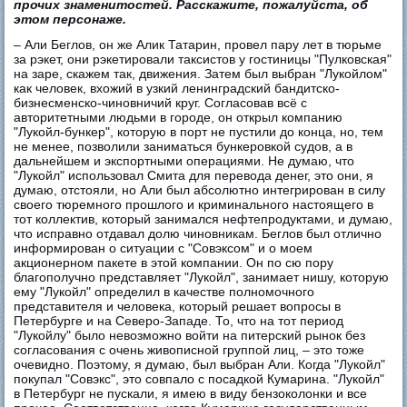
прочих знаменитостей. Расскажите, пожалуйста, об
этом персонаже.
– Али Беглов, он же Алик Татарин, провел пару лет в тюрьме
за рэкет, они рэкетировали таксистов у гостиницы "Пулковская"
на заре, скажем так, движения. Затем был выбран "Лукойлом"
как человек, вхожий в узкий ленинградский бандитско-
бизнесменско-чиновничий круг. Согласовав всё с
авторитетными людьми в городе, он открыл компанию
"Лукойл-бункер", которую в порт не пустили до конца, но, тем
не менее, позволили заниматься бункеровкой судов, а в
дальнейшем и экспортными операциями. Не думаю, что
"Лукойл" использовал Смита для перевода денег, это они, я
думаю, отстояли, но Али был абсолютно интегрирован в силу
своего тюремного прошлого и криминального настоящего в
тот коллектив, который занимался нефтепродуктами, и думаю,
что исправно отдавал долю чиновникам. Беглов был отлично
информирован о ситуации с "Совэксом" и о моем
акционерном пакете в этой компании. Он по сю пору
благополучно представляет "Лукойл", занимает нишу, которую
ему "Лукойл" определил в качестве полномочного
представителя и человека, который решает вопросы в
Петербурге и на Северо-Западе. То, что на тот период
"Лукойлу" было невозможно войти на питерский рынок без
согласования с очень живописной группой лиц, – это тоже
очевидно. Поэтому, я думаю, был выбран Али. Когда "Лукойл"
покупал "Совэкс", это совпало с посадкой Кумарина. "Лукойл"
в Петербург не пускали, я имею в виду бензоколонки и все