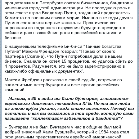
процветавшим в Петербурге союзом бизнесменов, бандитов и
чиновников городской администрации. Не последнюю роль в
этом союзе играл Владимир Путин, тогдашний председатель
Комитета по внешним связям мэрии. Именно в те годы друзья
Путина составляли первые капиталы. Практически все
персонажи из тогдашнего окружения будущего президента
сейчас играют важнейшие роли в российской политике и
бизнесе.
В нашумевшем телефильме Би-би-си "Тайные богатства
Путина" Максим Фрейдзон говорил: "Я знаю от своего
партнера (Скигина), что Путин потребовал доли в нашем
бизнесе. Сначала он хотел 15 процентов, но удалось сбить до
4 процентов. Разумеется, это не было зарегистрировано в
каких-либо официальных документах".​
Максим Фрейдзон рассказал о своей судьбе, встречах со
знаменитыми петербуржцами и иске против российских
компаний.
– Максим, в 80-е годы вы были бунтарем, активистом
еврейского движения, ненавидели КГБ. Почти все люди
из этого круга уехали, когда стало возможно. Почему вы
остались и как вы оказались в той среде, которую сами
называете "коллективом гэбэшников и бандитов"?
– Бунтарем я не был. Бунтарем у нас в общине был мой
добрый знакомый Хаим Бурштейн, который с 1984 года стал
официальным представителем еврейской американской