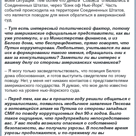
моей ситуации. Тем более что деньги “Совэкса” отмывались в
Соединенных Штатах, через “Бэнк оф Нью-Йорк”. Часть
событий происходила на территории Соединенных Штатов,
что является поводом для меня обратиться в американский
суд.
– Тут есть интересный политической фактор, потому
что американские официальные представители, как вы
уже упомянули, и из Министерства финансов, и из
Белого дома, что беспрецедентно, прямо говорят, что
Путин коррумпирован. Любопытно, учитывался ли ваш
иск в формировании такого мнения, обращались они к
вам за консультациями? Заметили ли вы интерес к
вашему делу со стороны американских чиновников?
– Я могу только засвидетельствовать, что позиция Белого
дома обоснованная, и готов выступить свидетелем по этому
поводу. Нет, у меня нет никаких контактов с представителями
американского государства. Я думаю, что мое дело известно
только на уровне нью-йоркского суда.
– Перед тем, как вы в прошлом году решили общаться с
журналистами, появилось необычное заявление Пескова
о готовящейся атаке на Путина со стороны западных
СМИ по поводу коррупционных дел 90-х годов. Было
такое ощущение, что предупреждали непосредственно
вас. У вас тогда возникли опасения о собственной
безопасности, вы получали угрозы. В последнее время
угрозы продолжаются, и по-прежнему ли вы