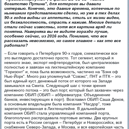
богатство Путина", для которого вы давали
интервью. Конечно, это давние времена, копеечные по
нынешним представлениям сделки, но уже в тех делах
90-х годов видны их аппетиты, стиль их жизни виден,
их безжалостность, страсть к наживе. Многие детали
стали сейчас известны, хотя вся картина вряд ли
понятна. Наверняка вы ее видите гораздо лучше,
особенно сейчас, из 2016 года. Понимаю, что все
рассказать невозможно, но самое главное – как это все
работало?
– Если говорить о Петербурге 90-х годов, схематически все
это выглядело достаточно просто. Тот сегмент, который я
немного знаю, экспорт нефтепродуктов, был централизован
полностью и завязан на лихтенштейнскую компанию
"Горизонт" и, пока была возможность, частично на "Бэнк оф
Нью-Йорк". Много раз упомянутый "Совэкс", ПНТ и ПТК – это
был единый куст, денежный поток от которого на Западе
замыкался на Смита. Следующий шаг с точки зрения
денежного потока – это был порт, который был захвачен через
компанию ОБИП (ОБИП – аббревиатура: Объединение
банков, инвестирующих в порт). Возглавил ОБИП Саша Дюков,
а основным владельцем была компания "Насдор", тоже
зарегистрированная в Лихтенштейне. В дальнейшем
компания ОБИП стала управляющей компанией порта,
благополучно распродавала портовые активы. Два крупных
порта есть в России сегодня – Петербург и Новороссийск, всё
снабжение Северо-Запада, и Москва, и вся европейская часть