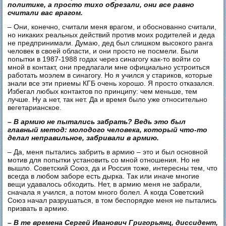
политике, а просто тихо обрезали, они все равно
считали вас врагом.
– Они, конечно, считали меня врагом, и обоснованно считали,
но никаких реальных действий против моих родителей и деда
не предпринимали. Думаю, дед был слишком высокого ранга
человек в своей области, и они просто не посмели. Были
попытки в 1987-1988 годах через синагогу как-то войти со
мной в контакт, они предлагали мне официально устроиться
работать моэлем в синагогу. Но я учился у стариков, которые
знали все эти приемы КГБ очень хорошо. Я просто отказался.
Избегал любых контактов по принципу: чем меньше, тем
лучше. Ну а нет, так нет. Да и время было уже относительно
вегетарианское.
– В армию не пытались забрать? Ведь это был
главный метод: молодого человека, который что-то
делал неправильное, забривали в армию.
– Да, меня пытались забрить в армию – это и был основной
мотив для попытки установить со мной отношения. Но не
вышло. Советский Союз, да и Россия тоже, интересны тем, что
всегда в любом заборе есть дырка. Так или иначе многие
вещи удавалось обходить. Нет, в армию меня не забрали,
сначала я учился, а потом много болел. А когда Советский
Союз начал разрушаться, в том беспорядке меня не пытались
призвать в армию.
– В те времена Сергей Иванович Григорьянц, диссидент,