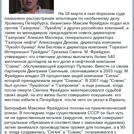
На 18 марта в нью-йоркском суде
назначено рассмотрение апелляции по необычному делу.
Уроженец Петербурга, бизнесмен Максим Фрейдзон подал иск
против "Газпрома", "Лукойла" и других российских компаний, а
также их менеджеров: председателя совета директоров
"Газпрома" Алексея Миллера, генерального директора
"Газпром нефти" Александра Дюкова, директора компании
"Лукойл-бункер" Али Беглова и директора компании "Горизонт
Интернешнл Трейдинг" Грехема Смита. М. Фрейдзон
утверждает, что ответчики должны выплатить более 540
миллионов долларов за его долю в нефтяной компании
"Совэкс", обслуживающей аэропорт Пулково. Вместе со своим
партнером Дмитрием Скигиным, скончавшимся в 2003 году, М.
Фрейдзон владел 29 процентами акций компании "Сигма",
которой принадлежали акции "Совэкса". В 2007 году "Совэкс"
был куплен "Лукойлом" и "Газпромом", а еще раньше, когда
после смерти Скигина Фрейдзон заинтересовался судьбой
своих акций, на его жизнь было совершено покушение: его
жестоко избили в Петербурге, после чего он уехал в Израиль.
Биография Максима Фрейдзона похожа на приключенческий
роман. В последние годы существования СССР он был чуть
ли не единственным моэлем (хирургом, который совершает
ритуальные обрезания в соответствии с законами иудаизма),
затем занимался производством оружия для полиции, а в 90-
е, когда создавались "Сигма" и "Совэкс", познакомился с