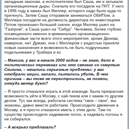
западным законам, а исполнителем был Саша, им и затыкали
организационные дыры. Сначала его посадили на ПНТ. У него
в 1996 году в замах был Миллер, которого надо было куда-то
приткнуть. Затем Сашу отправили заниматься ОБИПом, а
Миллера посадили на должность директора по инвестициям.
Потом произошел большой скачок, когда Миллер ушел на
"Газпром", а Саша ушел на "Сибур". Человека, более глубоко
посвященного именно в криминально-организационно-
финансовые части всего этого мероприятия, кроме Дюкова,
наверное, нет. Думаю, они с Миллером с радостью приняли
новые назначения и возможность не быть подручными-
подельниками у Трабера и ко.
– Максим, у вас в начале 2000 годов – не знаю, дело в
политических переменах или это связано со смертью
Скигина, – начались серьезные проблемы: у вас
отобрали акции, напали, пытались убить. В чем
причина – вы тоже не перестроились, не поняли,
откуда ветер дует?
– Я просто отказался играть в этой команде. Была прекрасная
возможность уйти в Москву, с хай-теком или с каким-то другим
делом. Тут, как всегда, работала система "свои – свои", мы
знакомы, давно вместе работаем. Происходило движение в
Москву, а я просто отказался иметь с этим дело. Там по
существу происходило надевание погон, а надевать погоны я
не собирался.
– А всерьез предлагали?