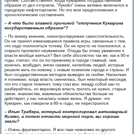
прочее. Соответственно, когда Кумарина государственным
образом от дел отлучили, "Лукойл" очень активно включился в
городскую нефтеторговлю. Но это мои предположения и
хронологические составления.
– А что было главной причиной "отлучения Кумарина
государственным образом"?
– По моему мнению, неконтролируемая самостоятельность.
Он не принял изменившиеся правила игры, связанные с тем,
что надо поклоняться тотему. Он не просто не поклонялся, а
открыто проявлял неуважение. Откуда бы этому уважению к
власти вообще взяться? Вел себя абсолютно так же, как в 90-е
годы, считал, что он по-прежнему в городе главный, чем,
конечно, возбудил, мягко скажем, нелюбовь людей, которые
решили жить по-новому, с новым хозяином города и страны. И
был государственным методом выведен за скобки. Насколько
я понимаю, когда власть сменилась, был некоторый месседж,
что кто старое помянет, тому глаз вон: между собой как-то
разбирайтесь, но верховную власть трогать не нужно, старые
связи, знакомства, взаимные обязательства больше не
действуют, у нас началась новая жизнь. Я думаю, что
Кумарин, как говорили в 80-е годы, не перестроился.
– Илью Трабера, который контролировал антикварный
бизнес, а потом отчасти морской порт, вы хорошо
знали?
– Очень фрагментарно. Я все-таки немножко из другого