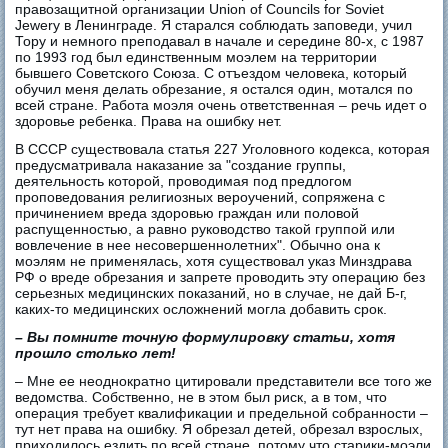
правозащитной организации Union of Councils for Soviet
Jewery в Ленинграде. Я старался соблюдать заповеди, учил
Тору и немного преподавал в начале и середине 80-х, с 1987
по 1993 год был единственным моэлем на территории
бывшего Советского Союза. С отъездом человека, который
обучил меня делать обрезание, я остался один, мотался по
всей стране. Работа моэля очень ответственная – речь идет о
здоровье ребенка. Права на ошибку нет.
В СССР существовала статья 227 Уголовного кодекса, которая
предусматривала наказание за "создание группы,
деятельность которой, проводимая под предлогом
проповедования религиозных вероучений, сопряжена с
причинением вреда здоровью граждан или половой
распущенностью, а равно руководство такой группой или
вовлечение в нее несовершеннолетних". Обычно она к
моэлям не применялась, хотя существовал указ Минздрава
РФ о вреде обрезания и запрете проводить эту операцию без
серьезных медицинских показаний, но в случае, не дай Б-г,
каких-то медицинских осложнений могла добавить срок.
– Вы помните точную формулировку статьи, хотя
прошло столько лет!
– Мне ее неоднократно цитировали представители все того же
ведомства. Собственно, не в этом был риск, а в том, что
операция требует квалификации и предельной собранности –
тут нет права на ошибку. Я обрезал детей, обрезал взрослых,
приходилось ездить по всей стране, потому что старики-моэли