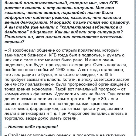
бывший политзаключенный, говорил мне, что КГБ
рвется к власти и эту власть получит. Мне это
казалось, честно говоря, паранойей: такая была
эйфория от падения режима, казалось, что настала
вечная демократия. Я гораздо позже понял его правоту.
А вы тогда уже начали с “коллективом гэбэшников и
бандитов” общаться. Как вы видели эту ситуацию?
Понимали ли, что именно они становятся хозяевами
страны?
– Я возобновил общение со старым приятелем, который
занимался бизнесом. КГБ тогда был в подполье, и думать о
них как о силе в тот момент было рано. И еще я очень
надеялся, что будет проведена люстрация. Очень надеялся,
особенно после событий 1993 года. А вот когда стало ясно,
что люстрации не будет, мне стало очевидно, что КГБ
попробует захватить власть. Кстати, в эпоху советского застоя
они чисто прагматически были прогрессивной организацией с
точки зрения экономики. Такой вот печальный прогресс – от
коммунизма к фашизму. Идеологии у них не было. Они хотели
денег и возможности их открыто тратить. Еще с 80-х они
активно лезли во все, что пахло деньгами, крышевали
валютчиков, фарцовщиков, валютных проституток, активно
лезли в антиквариат и т. д. При Андропове пытались влезть в
торговлю, везде долю иметь хотели.
– Ничего себе прогресс!
– Отойдем от моральных оценок, а посмотрим на ситуацию