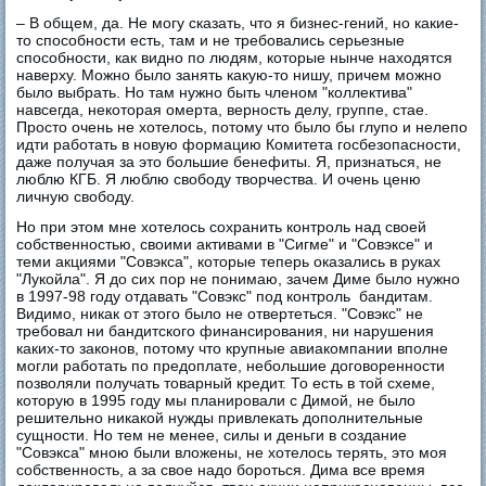
– В общем, да. Не могу сказать, что я бизнес-гений, но какие-
то способности есть, там и не требовались серьезные
способности, как видно по людям, которые нынче находятся
наверху. Можно было занять какую-то нишу, причем можно
было выбрать. Но там нужно быть членом "коллектива"
навсегда, некоторая омерта, верность делу, группе, стае.
Просто очень не хотелось, потому что было бы глупо и нелепо
идти работать в новую формацию Комитета госбезопасности,
даже получая за это большие бенефиты. Я, признаться, не
люблю КГБ. Я люблю свободу творчества. И очень ценю
личную свободу.
Но при этом мне хотелось сохранить контроль над своей
собственностью, своими активами в "Сигме" и "Совэксе" и
теми акциями "Совэкса", которые теперь оказались в руках
"Лукойла". Я до сих пор не понимаю, зачем Диме было нужно
в 1997-98 году отдавать "Совэкс" под контроль бандитам.
Видимо, никак от этого было не отвертеться. "Совэкс" не
требовал ни бандитского финансирования, ни нарушения
каких-то законов, потому что крупные авиакомпании вполне
могли работать по предоплате, небольшие договоренности
позволяли получать товарный кредит. То есть в той схеме,
которую в 1995 году мы планировали с Димой, не было
решительно никакой нужды привлекать дополнительные
сущности. Но тем не менее, силы и деньги в создание
"Совэкса" мною были вложены, не хотелось терять, это моя
собственность, а за свое надо бороться. Дима все время