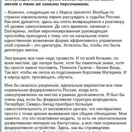
месте и теми же самыми персонажами.
– Конечно, следующие не с Марса прилетят. Вообще-то
странно израильскому еврею рассуждать о судьбах России.
Как мне думается, здесь мы опять возвращаемся к разговору
об уровне самосознания. До сего времени, начиная с
Екатерины, любая европеизированная руководящая
прослойка приходила к тому, что на начальном этапе
единственная возможная форма эффективного управления
этой страной – это диктатура. Хотелось бы, чтобы это была
диктатура закона.
Люстрацию все-таки надо провести. И по всей Колыме, по
всем местам, где лагеря были, хотя бы памятные знаки, хотя
бы просто камни поставить. Помните Галича – Белая Вошь.
Так вот, чтобы не лезла из подсознания Королева Материка. И
в народ идти, просвещать, обучать.
Мне бы казалось разумным, идеальным вариантом все-таки
нормальная федеративность России, когда есть
самоуправление на местах в рамках досягаемости. Я был бы
очень рад, если бы федеративная структура возродилась,
Петербург, Северо-Запад приобрел большую
самостоятельность от московского центра, что неотвратимо
просто с точки зрения выживания при общем обнищании. Мне
кажется, что это позитивная модель, то есть не окончательное
разваливание империи на бантустаны, а все-таки нормальное
федеративное устройство. Здесь, как вы справедливо