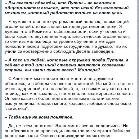
– Вы сказали однажды, что Путин – не человек в
общепринятом смысле, что это некий безжалостный
механизм, который работает только на свою цель.
– Я думаю, что он целеустремленный человек, не имеющий
ограничений с точки зрения методов достижения цели. Я
думаю, что в Комитете госбезопасности, если у человека и
были какие-то внутренние морально-этические ограничения,
то они изымались еще на уровне обучения и методик
психологической подготовки сотрудников. Не думаю, что их
учили самоотверженно соблюдать Десять заповедей.
– А кого из людей, которые окружали тогда Путина, а
сейчас в той или иной степени являются хозяевами
страны, вы знали лучше всего? Миллера?
– С Алексеем мы относительно много и по-дружески
общались, и в общем человек он приятный. На мой взгляд, не
очень одаренный, но не злобный, и, во всяком случае на тот
период, как мне казалось, в нем вполне квартировала совесть.
Он мне казался более подготовленным к политическим
выступлениям: говорил много, красиво, любимое слово было
"логистика".
– Тогда еще не всем понятное.
– Да, не всем понятное. Экономисты всегда велеречивы. Но
он абсолютно не производил впечатление упертого бойца за
денежные знаки. Они все производили впечатление