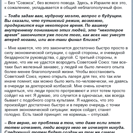
– Без “Совэкса”, без всякого повода. Здесь, в Израиле все это,
к сожалению, укладывается в общий неблагополучный фон.
– Тогда задам вам, мудрому моэлю, вопрос о будущем.
Вы сказали, что путинский режим, возможно,
продержится еще некоторое время. По вашему
внутреннему пониманию этих людей, это “некоторое
время” закончится уже после того, как всех нас унесут
вперед ногами, или все-таки финал близок?
– Мне кажется, что это закончится достаточно быстро просто в
силу экономической ситуации, с одной стороны, и очевидной
бездарности руководства, с другой. С третьей стороны, я
думаю, что им не удастся возродить Советский Союз: там все-
таки был железный занавес, у людей не было личного опыта
более-менее благополучной жизни. Чтобы восстановить
Советский Союз, нужно открыть лагеря для тех, кто так или
иначе помнит, как можно было жить по-человечески, не давясь
в очереди за докторской колбасой. Мне очень хочется
надеяться, что люди просто протрезвеют и этот тотем просто
сойдет на нет. Я думаю, это случится в одночасье, как всегда
бывает с подобного сорта культами. Я надеюсь, что это
произойдет достаточно быстро и в первую очередь с точки
зрения экономической ситуации: жирок сойдет, станет
голодно. Есть такой принцип: не кормишь – отпускай.
– Все верно, но проблема в том, что даже если этот
тотем исчезнет, люди вокруг него не исчезнут никуда.
Следующий тотем будет создан на том же самом