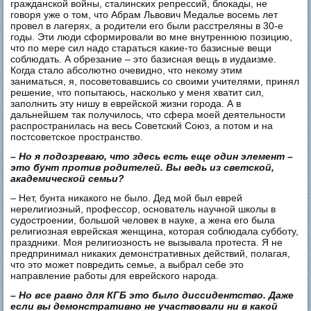
гражданской войны, сталинских репрессий, блокады, не
говоря уже о том, что Абрам Львович Медалье восемь лет
провел в лагерях, а родители его были расстреляны в 30-е
годы. Эти люди сформировали во мне внутреннюю позицию,
что по мере сил надо стараться какие-то базисные вещи
соблюдать. А обрезание – это базисная вещь в иудаизме.
Когда стало абсолютно очевидно, что некому этим
заниматься, я, посоветовавшись со своими учителями, принял
решение, что попытаюсь, насколько у меня хватит сил,
заполнить эту нишу в еврейской жизни города. А в
дальнейшем так получилось, что сфера моей деятельности
распространилась на весь Советский Союз, а потом и на
постсоветское пространство.
– Но я подозреваю, что здесь есть еще один элемент –
это бунт против родителей. Вы ведь из светской,
академической семьи?
– Нет, бунта никакого не было. Дед мой был еврей
нерелигиозный, профессор, основатель научной школы в
судостроении, большой человек в науке, а жена его была
религиозная еврейская женщина, которая соблюдала субботу,
праздники. Моя религиозность не вызывала протеста. Я не
предпринимал никаких демонстративных действий, полагая,
что это может повредить семье, а выбрал себе это
направление работы для еврейского народа.
– Но все равно для КГБ это было диссидентство. Даже
если вы демонстративно не участвовали ни в какой