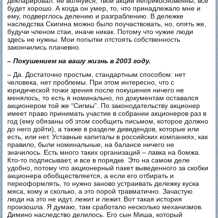
декларировал: не волнуйся, твои акции неприкосновенны, все
будет хорошо. А когда он умер, то, что принадлежало мне и
ему, подверглось делению и разграблению. В дележке
наследства Скигина можно было поучаствовать, но, опять же,
будучи членом стаи, иначе никак. Потому что чужие люди
здесь не нужны. Мои попытки отстоять собственность
закончились плачевно.
– Покушением на вашу жизнь в 2003 году.
– Да. Достаточно простым, стандартным способом: нет
человека, нет проблемы. При этом интересно, что с
юридической точки зрения после покушения ничего не
менялось, то есть я номинально, по документам оставался
акционером той же “Сигмы”. По законодательству акционер
имеет право принимать участие в собрании акционеров раз в
год (ему обязаны об этом сообщить письмом, которое должно
до него дойти), а также в разделе дивидендов, которые или
есть, или нет. Уставные капиталы в российских компаниях, как
правило, были номинальные, на балансе ничего не
значилось. Есть много таких организаций – лавка на бомжа.
Кто-то подписывает, и все в порядке. Это на самом деле
удобно, потому что акционерный пакет выведенного за скобки
акционера обобществляется, а если его отбирать и
переоформлять, то нужно заново устраивать дележку куска
мяса, кому и сколько, а это порой травматично. Зачастую
люди на это не идут, лежит и лежит. Вот такая история
произошла. Я думаю, там сработало несколько механизмов.
Димино наследство делилось. Его сын Миша, который