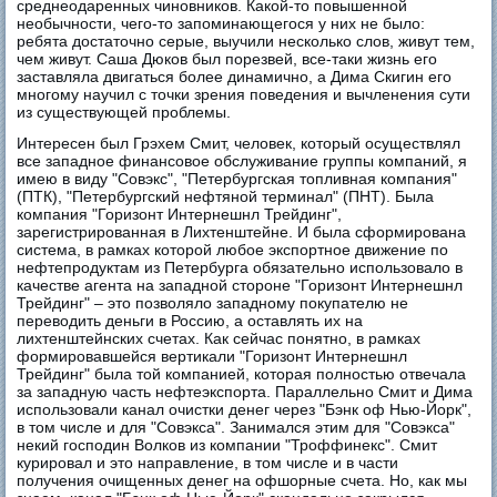
среднеодаренных чиновников. Какой-то повышенной
необычности, чего-то запоминающегося у них не было:
ребята достаточно серые, выучили несколько слов, живут тем,
чем живут. Саша Дюков был порезвей, все-таки жизнь его
заставляла двигаться более динамично, а Дима Скигин его
многому научил с точки зрения поведения и вычленения сути
из существующей проблемы.
Интересен был Грэхем Смит, человек, который осуществлял
все западное финансовое обслуживание группы компаний, я
имею в виду "Совэкс", "Петербургская топливная компания"
(ПТК), "Петербургский нефтяной терминал" (ПНТ). Была
компания "Горизонт Интернешнл Трейдинг",
зарегистрированная в Лихтенштейне. И была сформирована
система, в рамках которой любое экспортное движение по
нефтепродуктам из Петербурга обязательно использовало в
качестве агента на западной стороне "Горизонт Интернешнл
Трейдинг" – это позволяло западному покупателю не
переводить деньги в Россию, а оставлять их на
лихтенштейнских счетах. Как сейчас понятно, в рамках
формировавшейся вертикали "Горизонт Интернешнл
Трейдинг" была той компанией, которая полностью отвечала
за западную часть нефтеэкспорта. Параллельно Смит и Дима
использовали канал очистки денег через "Бэнк оф Нью-Йорк",
в том числе и для "Совэкса". Занимался этим для "Совэкса"
некий господин Волков из компании "Троффинекс". Смит
курировал и это направление, в том числе и в части
получения очищенных денег на офшорные счета. Но, как мы