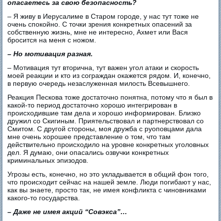
опасаетесь за свою безопасность?
– Я живу в Иерусалиме в Старом городе, у нас тут тоже не
очень спокойно. С точки зрения конкретных опасений за
собственную жизнь, мне не интересно, Ахмет или Вася
бросится на меня с ножом.
– Но мотивация разная.
– Мотивация тут вторична, тут важен угол атаки и скорость
моей реакции и кто из сограждан окажется рядом. И, конечно,
в первую очередь незаслуженная милость Всевышнего.
Реакция Пескова тоже достаточно понятна, потому что я был в
какой-то период достаточно хорошо интегрирован в
происходившие там дела и хорошо информирован. Близко
дружил со Скигиным. Приятельствовал и партнерствовал со
Смитом. С другой стороны, моя дружба с руоповцами дала
мне очень хорошее представление о том, что там
действительно происходило на уровне конкретных уголовных
дел. Я думаю, они опасались озвучки конкретных
криминальных эпизодов.
Угрозы есть, конечно, но это укладывается в общий фон того,
что происходит сейчас на нашей земле. Люди погибают у нас,
как вы знаете, просто так, не имея конфликта с чиновниками
какого-то государства.
– Даже не имея акций “Совэкса”…