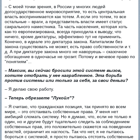
– С моей точки зрения, в России у многих людей
догосударственное мировосприятие, то есть центральная
власть воспринимается как тотем. А если это тотем, то все
остальные – враги, а представитель власти имеет статус
сакрального наместника. Та часть населения, которая хоть
как-то европеизирована, всегда приходила к выводу, что
ничего, кроме диктатуры, эффективно тут не применить.
Конечно, в идеале это диктатура закона. Капитализм без
закона существовать не может, есть право собственности и т.
д. А при диктатуре закона много не наворуешь – сказочное
обогащение в одночасье не грозит. Потому и вечевое право по
“понятиям”...
– Максим, вы сейчас бросили этой системе вызов,
хотите отобрать у нее награбленное. Эта борьба
против системы или только за себя, за свои деньги?
– Я делаю свою работу.
– Теперь обрезаете "Лукойл"?
– Я считаю, что гражданская позиция, так принято во всем
мире, – это отстаивать собственные права. У меня нет
амбиций сломать систему. Но я думаю, что, если не только я
один, но и другие будут тщательно следить за соблюдением
собственных прав, это положительно скажется на поведении
властей, ограничит их наглость. Так что нет, я не пытаюсь
бороться с системой, я просто пытаюсь отстоять собственные