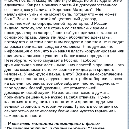
– Может быть, я скажу неприятную вещь, но эти люди вполне
адекватны. Как раз в рамках понятий и догосударственного
сознания, как у Галича в "Королеве Материка": "Но
начальничек умным не может быть, потому что – не может
быть". Закон – это некий общественный договор,
исполняемый на определенной территории. В России,
видимо, потому, что вся страна со сталинских времен
проходила через лагеря, "понятия" утвердились в качестве
основного права. Здесь эти люди абсолютно адекватны,
потому что они этим понятиям следуют и при этом не выходят
за рамки понимания среднего человека. Я не думаю, что
информация о том, что нынешняя власть коррумпирована или
принимала активное участие в бандитском переделе в
Петербурге, кого-то смущает в России. Наоборот,
криминальная значимость нынешних властей в прошлом – это
для них комплимент с точки зрения имиджа для среднего
человека. У нас крутой пахан, а что? Всякие демократические
закидоны непонятны, а здесь понятно: ребята боролись, всех
на колени поставили, всё себе забрали, честно поделили, –
эпос удалой боевой дружины, нет утомительной
демократической зауми. Не заставляют самого думать,
принимать решения, не нужно за себя отвечать. Нужно
кланяться тотему, жить по понятиям и яростно гордиться
великой страной, в которой живешь. Тупость в сочетании со
свирепостью дает человеку блаженное чувство гармонии и
самодостаточности.
– И все-таки миллионы посмотрели и фильм
"Хуизмистерпутин", и фильм Би-би-си "Тайное