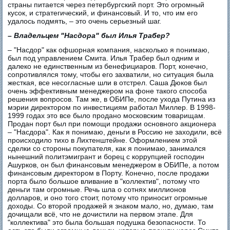
страны питается через петербургский порт. Это огромный
кусок, и стратегический, и финансовый. И то, что им его
удалось подмять, – это очень серьезный шаг.
– Владельцем "Насдора" был Илья Трабер?
– "Насдор" как офшорная компания, насколько я понимаю,
был под управлением Смита. Илья Трабер был одним и
далеко не единственным из бенефициаров. Порт, конечно,
сопротивлялся тому, чтобы его захватили, но ситуация была
жесткая, все несогласные шли в отстрел. Саша Дюков был
очень эффективным менеджером на фоне такого способа
решения вопросов. Там же, в ОБИПе, после ухода Путина из
мэрии директором по инвестициям работал Миллер. В 1998-
1999 годах это все было продано московским товарищам.
Продан порт был при помощи продажи основного акционера
– "Насдора". Как я понимаю, деньги в Россию не заходили, всё
происходило тихо в Лихтенштейне. Оформлением этой
сделки со стороны покупателя, как я понимаю, занимался
нынешний политэмигрант и борец с коррупцией господин
Ашурков, он был финансовым менеджером в ОБИПе, а потом
финансовым директором в Порту. Конечно, после продажи
порта было большое вливание в "коллектив", потому что
деньги там огромные. Речь шла о сотнях миллионов
долларов, и оно того стоит, потому что приносит огромные
доходы. Со второй продажей я знаком мало, но, думаю, там
дочищали всё, что не дочистили на первом этапе. Для
"коллектива" это была большая подушка безопасности. То