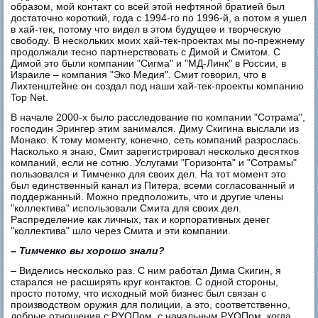
образом, мой контакт со всей этой нефтяной братией был
достаточно короткий, года с 1994-го по 1996-й, а потом я ушел
в хай-тек, потому что видел в этом будущее и творческую
свободу. В нескольких моих хай-тек-проектах мы по-прежнему
продолжали тесно партнерствовать с Димой и Смитом. С
Димой это были компании "Сигма" и "МД-Линк" в России, в
Израиле – компания "Эко Медия". Смит говорил, что в
Лихтенштейне он создал под наши хай-тек-проекты компанию
Top Net.
В начале 2000-х было расследование по компании "Сотрама",
господин Эрингер этим занимался. Диму Скигина выслали из
Монако. К тому моменту, конечно, сеть компаний разрослась.
Насколько я знаю, Смит зарегистрировал несколько десятков
компаний, если не сотню. Услугами "Горизонта" и "Сотрамы"
пользовался и Тимченко для своих дел. На тот момент это
был единственный канал из Питера, всеми согласованный и
поддержанный. Можно предположить, что и другие члены
"коллектива" использовали Смита для своих дел.
Распределение как личных, так и корпоративных денег
"коллектива" шло через Смита и эти компании.
– Тимченко вы хорошо знали?
– Виделись несколько раз. С ним работал Дима Скигин, я
старался не расширять круг контактов. С одной стороны,
просто потому, что исходный мой бизнес был связан с
производством оружия для полиции, а это, соответственно,
добрые отношения с РУОПом, с начальным РУОПом, когда