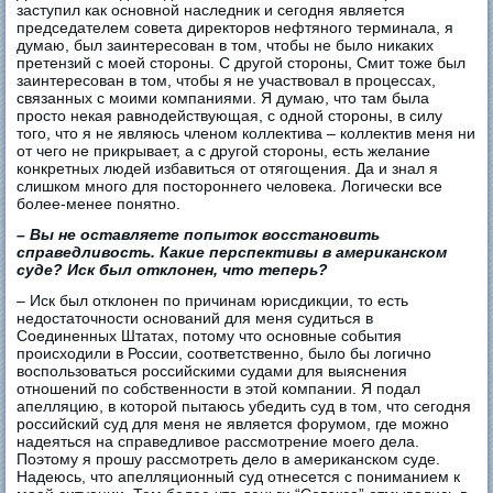
заступил как основной наследник и сегодня является
председателем совета директоров нефтяного терминала, я
думаю, был заинтересован в том, чтобы не было никаких
претензий с моей стороны. С другой стороны, Смит тоже был
заинтересован в том, чтобы я не участвовал в процессах,
связанных с моими компаниями. Я думаю, что там была
просто некая равнодействующая, с одной стороны, в силу
того, что я не являюсь членом коллектива – коллектив меня ни
от чего не прикрывает, а с другой стороны, есть желание
конкретных людей избавиться от отягощения. Да и знал я
слишком много для постороннего человека. Логически все
более-менее понятно.
– Вы не оставляете попыток восстановить
справедливость. Какие перспективы в американском
суде? Иск был отклонен, что теперь?
– Иск был отклонен по причинам юрисдикции, то есть
недостаточности оснований для меня судиться в
Соединенных Штатах, потому что основные события
происходили в России, соответственно, было бы логично
воспользоваться российскими судами для выяснения
отношений по собственности в этой компании. Я подал
апелляцию, в которой пытаюсь убедить суд в том, что сегодня
российский суд для меня не является форумом, где можно
надеяться на справедливое рассмотрение моего дела.
Поэтому я прошу рассмотреть дело в американском суде.
Надеюсь, что апелляционный суд отнесется с пониманием к