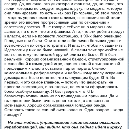
сверху. Да, конечно, это диктатура и фашизм, да, конечно, это
люди, которым не следует подавать руку, но модель, которую
они планировали, то есть – как раз Григорьянц об этом писал
– модель управляемого капитализма, с экономической точки
зрения это вполне прогрессивный шаг по отношению к
советскому застою. Я не говорю сейчас ни о моральном
аспекте, ни о том, что это фашизм. А то, что эти ребята придут
к власти, если не провести люстрацию, в 90-х было очевидно.
Голодные они были. Они хотели себе лично больших денег и
возможности их открыто тратить. И власти, чтобы их защитить.
Идеологии у них не было никакой. А смены элит произойти не
могло, потому что никакой другой элиты не было. КГБ был
реальной, хорошо организованной бандой, структурированной
и способной к командной игре, единственной альтернативой
пришедшим к власти остаткам партаппарата, бизнес-
комсомольцам-реформаторам и небольшому числу искренних
демократов. Было понятно, что следующим будет КГБ. Во-
первых, и это самое главное, – потому что демократы не
провели люстрацию, и во-вторых, не смогли сформировать
боеспособную команду. Я был уверен, что КГБ
безальтернативен именно по приведенным причинам. Да и
голодные они были, очень денег хотели, а это сильная
мотивация. Хорошо организованная голодная банда.
Оставлять такое за спиной очень опасно. Один вопрос – когда
нападут?
– Но эта модель управляемого капитализма оказалась
неработающей, мы видим, что она сейчас идет к краху.