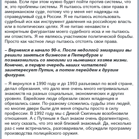
права. Если при этом нужно будет пойти против системы, что
ж, это проблемы системы. Я пытаюсь отстоять свои права в
американском суде, потому что у меня нет надежды на
справедливый суд в России. Я не пытаюсь использовать
судебный иск как инструмент давления на российскую власть
или в политических целях. Я не питаю ненависти к
конкретным фигурантам моего судебного иска и не пытаюсь
им отомстить. Я не являюсь участником политической борьбы.
Просто как частное лицо пытаюсь отстоять свои права.
– Вернемся в начало 90-х. После недолгой эмиграции вы
решили заняться бизнесом в Петербурге и
познакомились со многими из нынешних хозяев жизни.
Конечно, в первую очередь наших читателей
заинтересует Путин, а потом перейдем к другим
фигурам.
– Я вернулся в 1990 году и до 1993 разъезжал по всей стране,
делал обрезания, что дало мне очень много нетривиальных
знакомств на разных социальных, экономических и других
уровнях. Еврейские люди обрезали своих младенцев и
обрезались сами. По-разному сложились судьбы этих людей,
но многие двери были для меня открыты просто в силу
профессии. В 1992 году мы с Димой Скигиным возобновили
отношения. А с Путиным я был знаком очень фрагментарно,
не могу сказать, что это мой близкий знакомый. Да, несколько
раз с ним встречались, разговаривали, обсуждали программу
производства полицейского оружия.