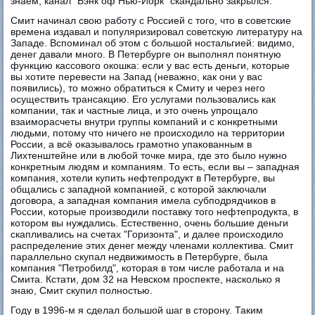
знаем, канал "Бэнк оф Нью-Йорк" скандально закрылся.
Смит начинал свою работу с Россией с того, что в советские
времена издавал и популяризировал советскую литературу на
Западе. Вспоминал об этом с большой ностальгией: видимо,
денег давали много. В Петербурге он выполнял понятную
функцию кассового окошка: если у вас есть деньги, которые
вы хотите перевести на Запад (неважно, как они у вас
появились), то можно обратиться к Смиту и через него
осуществить трансакцию. Его услугами пользовались как
компании, так и частные лица, и это очень упрощало
взаиморасчеты внутри группы компаний и с конкретными
людьми, потому что ничего не происходило на территории
России, а всё оказывалось грамотно упакованным в
Лихтенштейне или в любой точке мира, где это было нужно
конкретным людям и компаниям. То есть, если вы – западная
компания, хотели купить нефтепродукт в Петербурге, вы
общались с западной компанией, с которой заключали
договора, а западная компания имела субподрядчиков в
России, которые производили поставку того нефтепродукта, в
котором вы нуждались. Естественно, очень большие деньги
скапливались на счетах "Горизонта", и далее происходило
распределение этих денег между членами коллектива. Смит
параллельно скупал недвижимость в Петербурге, была
компания "Петробилд", которая в том числе работала и на
Смита. Кстати, дом 32 на Невском проспекте, насколько я
знаю, Смит скупил полностью.
Году в 1996-м я сделал большой шаг в сторону. Таким