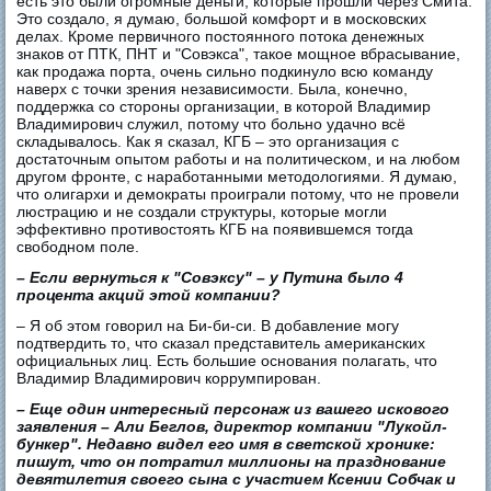
есть это были огромные деньги, которые прошли через Смита.
Это создало, я думаю, большой комфорт и в московских
делах. Кроме первичного постоянного потока денежных
знаков от ПТК, ПНТ и "Совэкса", такое мощное вбрасывание,
как продажа порта, очень сильно подкинуло всю команду
наверх с точки зрения независимости. Была, конечно,
поддержка со стороны организации, в которой Владимир
Владимирович служил, потому что больно удачно всё
складывалось. Как я сказал, КГБ – это организация с
достаточным опытом работы и на политическом, и на любом
другом фронте, с наработанными методологиями. Я думаю,
что олигархи и демократы проиграли потому, что не провели
люстрацию и не создали структуры, которые могли
эффективно противостоять КГБ на появившемся тогда
свободном поле.
– Если вернуться к "Совэксу" – у Путина было 4
процента акций этой компании?
– Я об этом говорил на Би-би-си. В добавление могу
подтвердить то, что сказал представитель американских
официальных лиц. Есть большие основания полагать, что
Владимир Владимирович коррумпирован.
– Еще один интересный персонаж из вашего искового
заявления – Али Беглов, директор компании "Лукойл-
бункер". Недавно видел его имя в светской хронике:
пишут, что он потратил миллионы на празднование
девятилетия своего сына с участием Ксении Собчак и