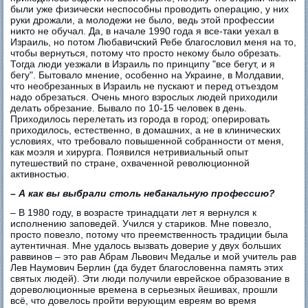
были уже физически неспособны проводить операцию, у них
руки дрожали, а молодежи не было, ведь этой профессии
никто не обучал. Да, в начале 1990 года я все-таки уехал в
Израиль, но потом Любавичский Ребе благословил меня на то,
чтобы вернуться, потому что просто некому было обрезать.
Тогда люди уезжали в Израиль по принципу "все бегут, и я
бегу". Бытовало мнение, особенно на Украине, в Молдавии,
что необрезанных в Израиль не пускают и перед отъездом
надо обрезаться. Очень много взрослых людей приходили
делать обрезание. Бывало по 10-15 человек в день.
Приходилось перелетать из города в город; оперировать
приходилось, естественно, в домашних, а не в клинических
условиях, что требовало повышенной собранности от меня,
как моэля и хирурга. Появился нетривиальный опыт
путешествий по стране, охваченной революционной
активностью.
– А как вы выбрали столь небанальную профессию?
– В 1980 году, в возрасте тринадцати лет я вернулся к
исполнению заповедей. Учился у стариков. Мне повезло,
просто повезло, потому что преемственность традиции была
аутентичная. Мне удалось вызвать доверие у двух больших
раввинов – это рав Абрам Львович Медалье и мой учитель рав
Лев Наумович Берлин (да будет благословенна память этих
святых людей). Эти люди получили еврейское образование в
дореволюционные времена в серьезных йешивах, прошли
всё, что довелось пройти верующим евреям во время